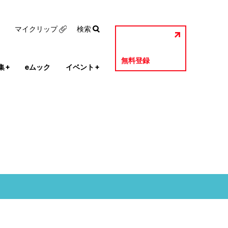
マイクリップ
検索
無料登録
集
+
eムック
イベント
+