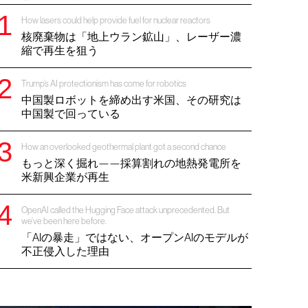
How lasers could help provide fuel for nuclear reactors
核廃棄物は「地上ウラン鉱山」、レーザー濃
縮で再生を狙う
Trump’s AI protectionism has come for robotics
中国製ロボットを締め出す米国、その研究は
中国製で回っている
How an overlooked geothermal plant got a second chance
もっと深く掘れ——採算割れの地熱発電所を
米新興企業が再生
OpenAI called the Hugging Face attack unprecedented. But
we’ve been here before.
「AIの暴走」ではない、オープンAIのモデルが
不正侵入した理由