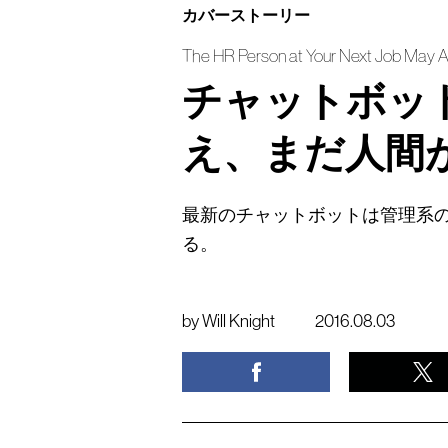
カバーストーリー
The HR Person at Your Next Job May A
チャットボッ
え、まだ人間
最新のチャットボットは管理系
る。
by
Will Knight
2016.08.03