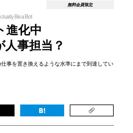
無料会員
限定
ctually Be a Bot
ト進化中
が人事担当？
の仕事を置き換えるような水準にまで到達してい