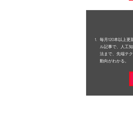
毎月120本以上
ル記事で、人工知
法まで、先端テク
動向がわかる。