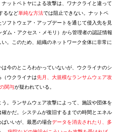
、ナットペトヤによる攻撃は、ワナクライと違って
するなど
単純な方法
では阻止できない。ナットペ
たソフトウェア・アップデートを通じて侵入先を見
ンダム・アクセス・メモリ）から管理者の認証情報
しい。このため、組織のネットワーク全体に非常に
。
かは今のところわかっていないが、ウクライナのシ
る（ウクライナは
先月、大規模なランサムウェア攻
の関与
が疑われている。
よう。ランサムウェア攻撃によって、施設や団体を
は確かだ。システムが復旧するまでの時間とエネル
めばいいが、最悪の場合
データを消去されたり、多
る。
病院などの施設がこういった攻撃を受ければ