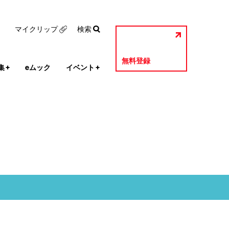
マイクリップ
検索
無料登録
集
+
eムック
イベント
+