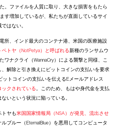
た。ファイルを人質に取り、大きな損害をもたら
ます増加しているが、私たちが直面しているサイ
威ではない。
発電所、インド最大のコンテナ港、米国の医療施設
ペトヤ（NotPetya）と呼ばれる
新種のランサムウ
ワナクライ（WannaCry）による襲撃と同様、こ
し、解除と引き換えにビットコインの支払いを要求
ビットコインの支払いを伝えるEメールアドレス
ロックされている
。このため、もはや身代金を支払
はないという状況に陥っている。
ペトヤも
米国国家情報局（NSA）が発見、流出させ
ルー（EternalBlue）を悪用してコンピュータ