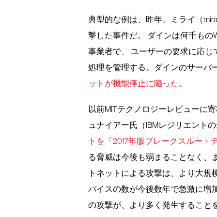
典型的な例は、昨年、ミライ（mir
撃した事件だ。 ダインは何千もの
事業者で、 ユーザーの要求に応じ
処理を管理する。ダインのサーバ
ットが機能停止に陥った
。
以前MITテクノロジーレビューに
ュナイアー氏（IBMレジリエント
トを「2017年版ブレークスルー・
る脅威は今後も弱まることなく、
トネットによる攻撃は、より大規
バイスの数が今後数年で急激に増
の攻撃が、より多く発生すること