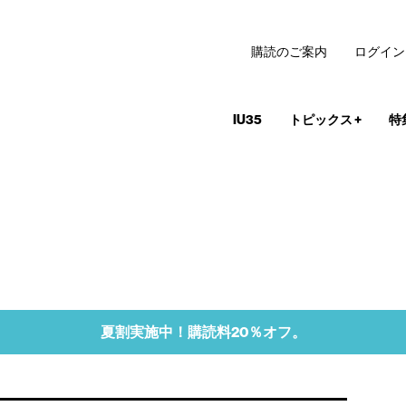
購読のご案内
ログイン
IU35
トピックス
+
特
夏割実施中！購読料20％オフ。