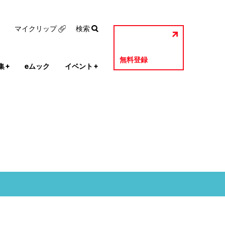
マイクリップ
検索
無料登録
集
+
eムック
イベント
+