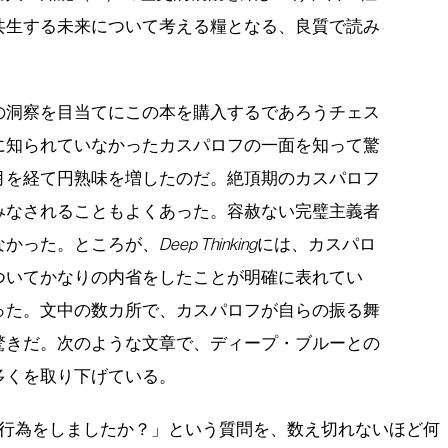
共生する未来について考える糧となる、良質で読み
の洞察を目当てにこの本を購入するであろうチェス
に知られていなかったカスパロフの一面を知って驚
月を経て円熟味を増したのだ。絶頂期のカスパロフ
みなされることもよくあった。容赦ない完璧主義者
なかった。ところが、
Deep Thinking
には、カスパロ
ついてかなりの内省をしたことが明確に表れてい
った。文中の数カ所で、カスパロフが自らの振る舞
驚きだ。次のような文章で、ディープ・ブルーとの
多くを取り下げている。
行為をしましたか？」という質問を、数え切れないほど何