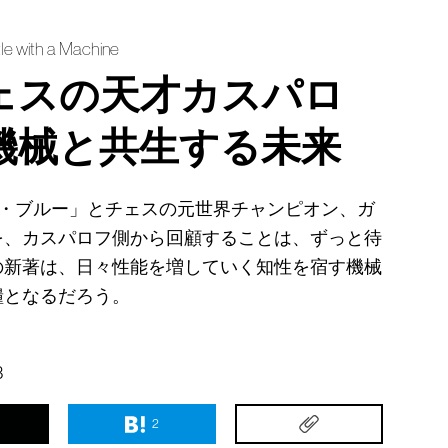
le with a Machine
チェスの天才カスパロ
機械と共生する未来
プ・ブルー」とチェスの元世界チャンピオン、ガ
を、カスパロフ側から回顧することは、ずっと待
の新著は、日々性能を増していく知性を宿す機械
糧となるだろう。
3
2