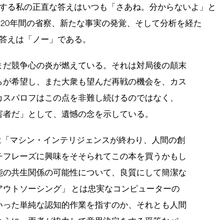
する私の正直な答えはいつも「さあね。分からないよ」と
、20年間の省察、新たな事実の発覚、そして分析を経た
答えは「ノー」である。
まだ競争心の炎が燃えている。それは対局後の顛末
らが希望し、また大衆も望んだ再戦の機会を、カス
カスパロフはこの点を非難し続けるのではなく、
害者だ」として、遺憾の念を示している。
は「マシン・インテリジェンスが終わり、人間の創
チフレーズに興味をそそられてこの本を買うかもし
能の共生関係の可能性について、良質にして簡潔な
アウトソーシング」 とは忠実なコンピューターの
いった単純な認知的作業を指すのか、それとも人間