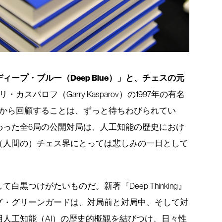
ィープ・ブルー（Deep Blue）」と、チェスの元
スパロフ（Garry Kasparov）の1997年の有名
から回顧することは、ずっと待ちわびられてい
わった全6局の公開対局は、人工知能の歴史におけ
（人間の）チェス界にとっては悲しみの一日として
黒つけがたいものだ。新著『Deep Thinking』
グ・グリーンガードは、対局前と対局中、そして対
人工知能（AI）の歴史的概観を結びつけ、日々性