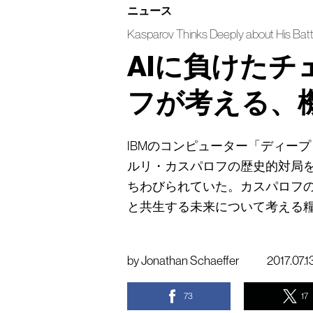
ニュース
Kasparov Thinks Deeply about His Batt
AIに負けた
フが考える、
IBMのコンピューター「ディー
ルリ・カスパロフの歴史的対局
ちわびられていた。カスパロフ
と共生する未来について考える
by
Jonathan Schaeffer
2017.07.1
73
17