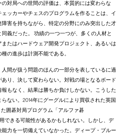
ーの対局への世間の評価は、本質的には変わらな
チェッカーやチェスのプログラムを作ることは、イ
達障害を持ちながら、特定の分野にのみ突出した才
と同義だった。 功績の一つ一つが、多くの人材と
アまたはハードウェア開発プロジェクト、あるいは
の種の進歩は計測不能である。
、人間が扱う問題のほんの一部分を表しているに過
があり、決して変わらない。対戦の場となるボード
情報もなく、結果は勝ちか負けしかない。こうした
らない。2014年にグーグルにより買収された英国
した囲碁対局プログラム「アルファ碁
に活用できる可能性があるかもしれない。しかし、デ
決能力を一切備えていなかった。ディープ・ブルー