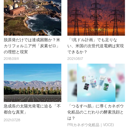
脱原発だけでは達成困難か？米
「1兆ドル計画」でも足りな
カリフォルニア州「炭素ゼロ」
い、米国の次世代送電網は実現
の理想と現実
できるか？
2018.09.11
2021.08.17
急成長の太陽光発電に迫る 「不
「つるすべ肌」に導くカネボウ
都合な真実」
化粧品のこだわりの酵素洗顔と
は？
2021.07.28
PR(カネボウ化粧品｜VOCE)