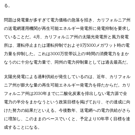
る。
問題は発電量が多すぎて電力価格の急落を招き、カリフォルニア州
の送電網運用機関が再生可能エネルギー発電所に発電抑制を要求し
ていることだ。4月、カリフォルニア州の太陽光発電所と風力発電
所は、運転停止または運転抑制でおよそ9万5000メガワット時の電
力量を抑制した。これは3000万世帯以上の1時間の消費電力をまか
なうのに十分な電力量で、同州の電力抑制量としては過去最高だ。
太陽光発電による過剰供給が発生しているのは、近年、カリフォル
ニア州が膨大な量の再生可能エネルギー発電力を得たからだ。カリ
フォルニア州は2030年までに二酸化炭素を排出しない電力源で全
電力の半分をまかなうという政策目標を掲げており、その達成に向
けた努力の結果だといえる。今後数年、送電網への電力供給がさら
に増加し、このままのペースでいくと、予定より10年早く目標を達
成することになる。