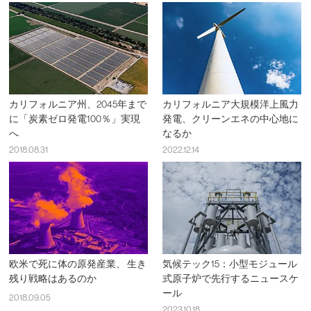
カリフォルニア州、2045年まで
カリフォルニア大規模洋上風力
に「炭素ゼロ発電100％」実現
発電、クリーンエネの中心地に
へ
なるか
2018.08.31
2022.12.14
欧米で死に体の原発産業、 生き
気候テック15：小型モジュール
残り戦略はあるのか
式原子炉で先行するニュースケ
ール
2018.09.05
2023.10.18