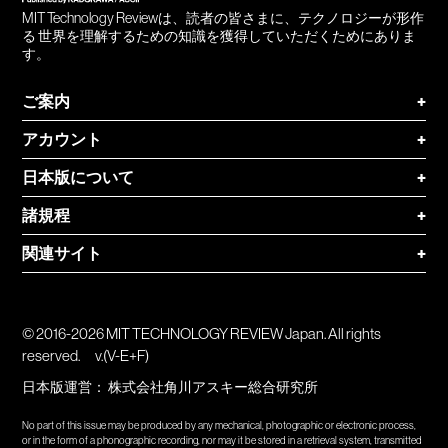
MIT Technology Reviewは、読者の皆さまに、テクノロジーが形作
る 世界を理解するための知識を獲得していただくためにありま
す。
ご案内
+
アカウント
+
日本版について
+
諸規程
+
関連サイト
+
© 2016-2026 MIT TECHNOLOGY REVIEW Japan. All rights
reserved.
v.(V-E+F)
日本版運営：
株式会社角川アスキー総合研究所
No part of this issue may be produced by any mechanical, photographic or electronic process,
or in the form of a phonographic recording, nor may it be stored in a retrieval system, transmitted