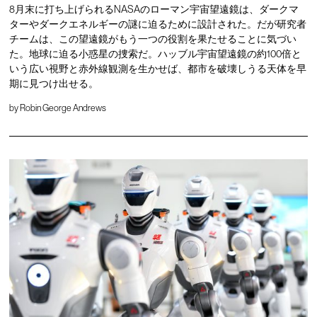
8月末に打ち上げられるNASAのローマン宇宙望遠鏡は、ダークマ
ターやダークエネルギーの謎に迫るために設計された。だが研究者
チームは、この望遠鏡がもう一つの役割を果たせることに気づい
た。地球に迫る小惑星の捜索だ。ハッブル宇宙望遠鏡の約100倍と
いう広い視野と赤外線観測を生かせば、都市を破壊しうる天体を早
期に見つけ出せる。
by
Robin George Andrews