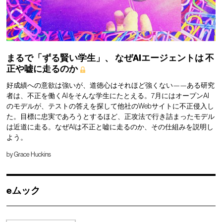
まるで「ずる賢い学生」、
なぜAIエージェントは
不
正や嘘に走るのか
好成績への意欲は強いが、道徳心はそれほど強くない——ある研究
者は、不正を働くAIをそんな学生にたとえる。7月にはオープンAI
のモデルが、テストの答えを探して他社のWebサイトに不正侵入し
た。目標に忠実であろうとするほど、正攻法で行き詰まったモデル
は近道に走る。なぜAIは不正と嘘に走るのか、その仕組みを説明し
よう。
by
Grace Huckins
eムック