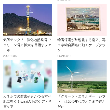
気候テック15：強化地熱発電で
輪番停電が常態化する南ア、再
クリーン電力拡大を目指すファ
エネ独自調達に動くケープタウ
ーボ
ン
2023.11.06
2021.05.02
カネボウの酵素研究がつるすべ
「クリーン・エネルギー・シフ
肌に導く！suisaiの毛穴ケア・角
ト」は2010年代でどこまで進ん
質ケア
だか