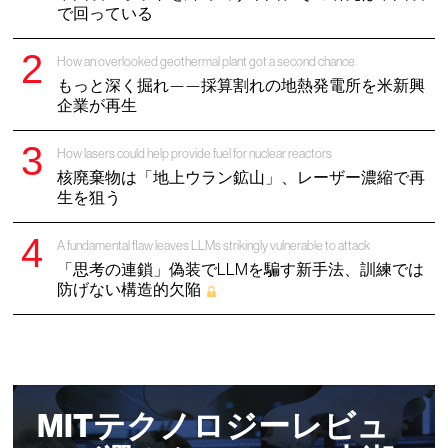
で回っている
How an overlooked geothermal plant got a second chance
もっと深く掘れ——採算割れの地熱発電所を米新興
企業が再生
How lasers could help provide fuel for nuclear reactors
核廃棄物は「地上ウラン鉱山」、レーザー濃縮で再
生を狙う
A fundamental flaw leaves LLMs strikingly vulnerable to attack
「思考の連鎖」偽装でLLMを騙す新手法、訓練では
防げない構造的欠陥
MITテクノロジーレビュ