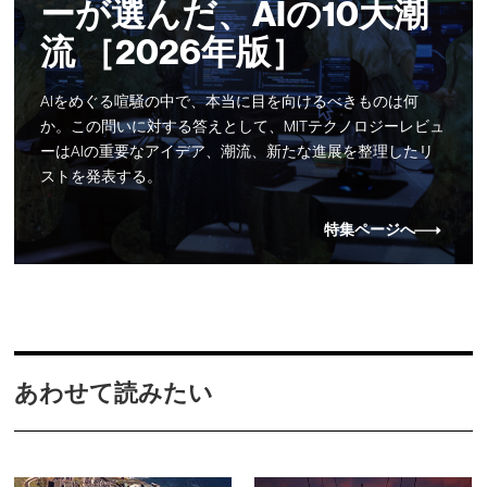
ーが選んだ、AIの10大潮
流 ［2026年版］
AIをめぐる喧騒の中で、本当に目を向けるべきものは何
か。この問いに対する答えとして、MITテクノロジーレビュ
ーはAIの重要なアイデア、潮流、新たな進展を整理したリ
ストを発表する。
特集ページへ
あわせて読みたい