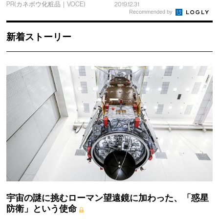
PR(カネボウ化粧品｜VOCE)
2019.12.31
Recommended by
新着ストーリー
宇宙の謎に挑むローマン望遠鏡に加わった、「惑星
防衛」という使命