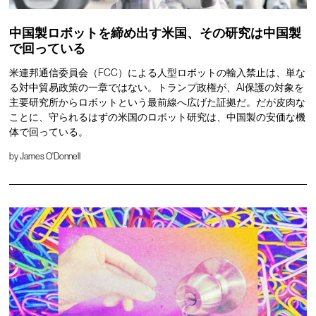
中国製ロボットを締め出す米国、その研究は中国製
で回っている
米連邦通信委員会（FCC）による人型ロボットの輸入禁止は、単な
る対中貿易政策の一章ではない。トランプ政権が、AI保護の対象を
主要研究所からロボットという最前線へ広げた証拠だ。だが皮肉な
ことに、守られるはずの米国のロボット研究は、中国製の安価な機
体で回っている。
by
James O'Donnell