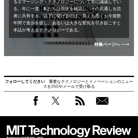
るエマージング・テクノロジーについて常に議論してい
る。年に一度、私たちは現状を確認し、その見通しを読
者に共有する。以下に挙げるのは、良くも悪くも今後数
年間で進歩を促し、あるいは大きな変化を引き起こすと
本誌が考えるテクノロジーである。
特集ページへ
フォローしてください
重要なテクノロジーとイノベーションのニュー
スをSNSやメールで受け取る
Facebook
Twitter
RSS
無料
会員
登録