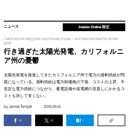
ニュース
Insider Online
限定
California is throttling back record levels of solar—and that’s bad news for climate
goals
行き過ぎた太陽光発電、カリフォルニ
ア州の憂鬱
太陽光発電を推進してきたカリフォルニア州で電力の過剰供給が問
題になっている。過剰供給は電力卸価格の下落、コストの上昇、不
安定な電力供給につながり、蓄電設備や送電網の見直しにかかるコ
ストも決して安くない。
by
James Temple
2018.06.14
57
43
3