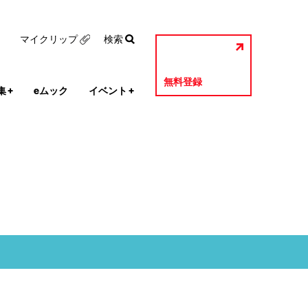
マイクリップ
検索
無料登録
集
+
eムック
イベント
+