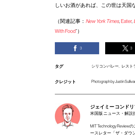
しいお酒があれば、この世は天国
（関連記事：
New York Times
,
Eater
,
With Food
”）
3
3
タグ
シリコンバレー
レスト
クレジット
Photograph by Justin Sulliva
ジェイミー コンドリフ [Ja
米国版 ニュース・解説
MIT Technology
ースレター「ザ・ダウ