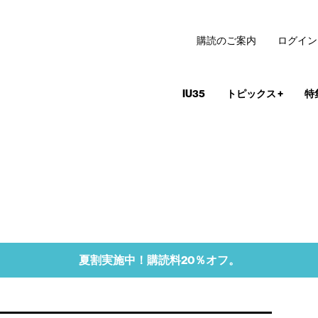
購読のご案内
ログイン
IU35
トピックス
+
特
夏割実施中！購読料20％オフ。