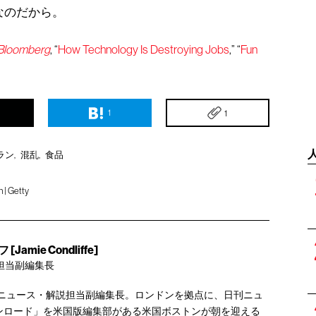
なのだから。
Bloomberg
, “
How Technology Is Destroying Jobs
,” “
Fun
1
1
ラン
混乱
食品
n | Getty
mie Condliffe]
担当副編集長
 Reviewのニュース・解説担当副編集長。ロンドンを拠点に、日刊ニュ
ンロード」を米国版編集部がある米国ボストンが朝を迎える