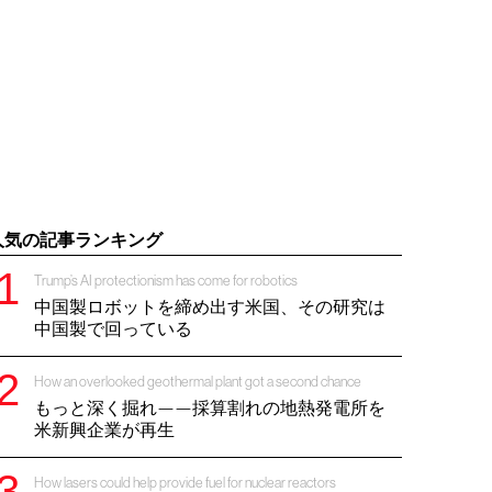
人気の記事ランキング
Trump’s AI protectionism has come for robotics
中国製ロボットを締め出す米国、その研究は
中国製で回っている
How an overlooked geothermal plant got a second chance
もっと深く掘れ——採算割れの地熱発電所を
米新興企業が再生
How lasers could help provide fuel for nuclear reactors