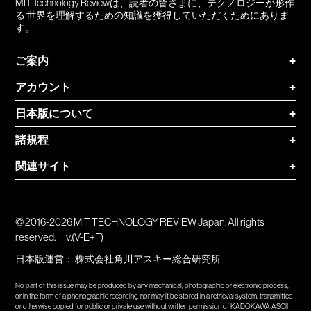
MIT Technology Reviewは、読者の皆さまに、テクノロジーが形作
る 世界を理解するための知識を獲得していただくためにありま
す。
ご案内
+
アカウント
+
日本版について
+
諸規程
+
関連サイト
+
© 2016-2026 MIT TECHNOLOGY REVIEW Japan. All rights
reserved.
v.(V-E+F)
日本版運営：
株式会社角川アスキー総合研究所
No part of this issue may be produced by any mechanical, photographic or electronic process,
or in the form of a phonographic recording, nor may it be stored in a retrieval system, transmitted
or otherwise copied for public or private use without written permission of KADOKAWA ASCII