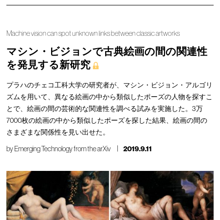
Machine vision can spot unknown links between classic artworks
マシン・ビジョンで古典絵画の間の関連性
を発見する新研究
プラハのチェコ工科大学の研究者が、マシン・ビジョン・アルゴリ
ズムを用いて、異なる絵画の中から類似したポーズの人物を探すこ
とで、絵画の間の芸術的な関連性を調べる試みを実施した。3万
7000枚の絵画の中から類似したポーズを探した結果、絵画の間の
さまざまな関係性を見い出せた。
by
Emerging Technology from the arXiv
2019.9.11