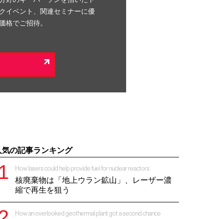
クイベント、関連セミナーに優
価格でご招待。
人気の記事ランキング
How lasers could help provide fuel for nuclear reactors
核廃棄物は「地上ウラン鉱山」、レーザー濃
縮で再生を狙う
How an overlooked geothermal plant got a second chance