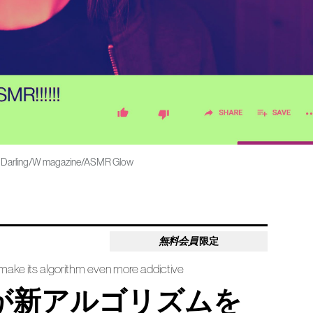
MR Darling/W magazine/ASMR Glow
無料会員
限定
make its algorithm even more addictive
が新アルゴリズムを