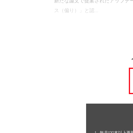
新たな論文で提案されたアップデ
ス（偏り）」と認 …
毎月120本以上