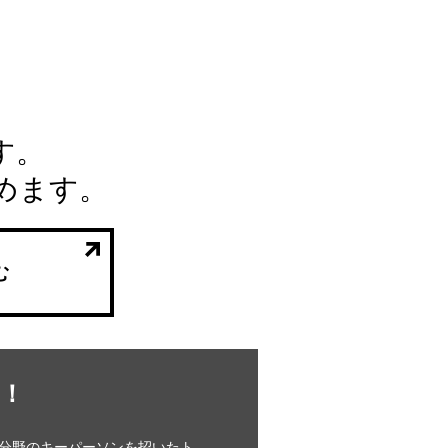
す。
めます。
む
！
分野のキーパーソンを招いたト