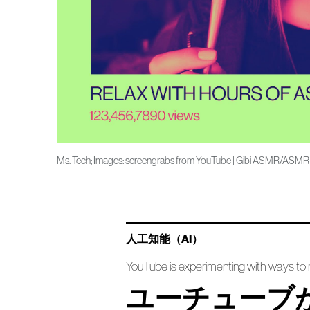
Ms. Tech; Images: screengrabs from YouTube | Gibi ASMR/AS
人工知能（AI）
YouTube is experimenting with ways to 
ユーチューブ