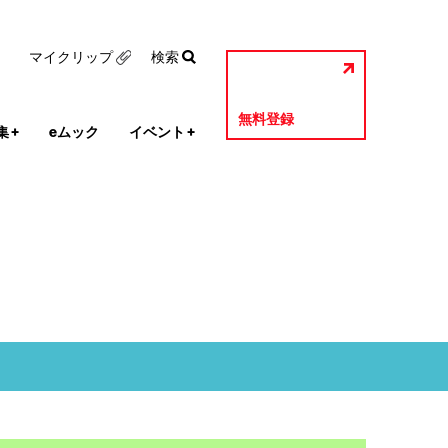
マイクリップ
検索
無料登録
集
+
eムック
イベント
+