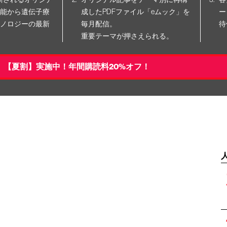
能から遺伝子療
成したPDFファイル「eムック」を
ー
ノロジーの最新
毎月配信。
待
重要テーマが押さえられる。
【夏割】実施中！年間購読料20%オフ！