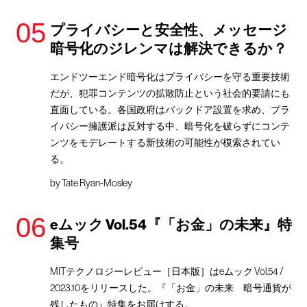
プライバシーと安全性、メッセージ
暗号化のジレンマは解決できるか？
エンドツーエンド暗号化はプライバシーを守る重要技術
だが、犯罪コンテンツの拡散防止という社会的要請にも
直面している。各国政府はバックドア設置を求め、プラ
イバシー擁護派は反対する中、暗号化を破らずにコンテ
ンツをモデレートする新技術の可能性が模索されてい
る。
by
Tate Ryan-Mosley
eムック Vol.54『「お金」の未来』特
集号
MITテクノロジーレビュー［日本版］はeムック Vol.54 /
2023.10をリリースした。『「お金」の未来 暗号通貨が
残したもの』特集をお届けする。