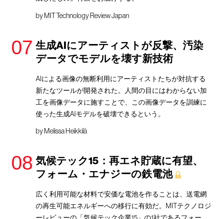
by
MIT Technology Review Japan
生成AIにアーティストが反撃、汚染
データでモデルを壊す新技術
AIによる画像の無断利用にアーティストたちが対抗する
新たなツールが開発された。人間の目にはわからない加
工を画像データに施すことで、この画像データを訓練に
使った生成AIモデルを破壊できるという。
by
Melissa Heikkilä
気候テック15：再エネ貯蔵に有望、
フォーム・エナジーの鉄電池
広く利用可能な材料で安価な電池を作ることは、送電網
の再生可能エネルギーへの移行に有効だ。MITテクノロジ
ーレビューの「気候テック企業15」の1社であるフォー