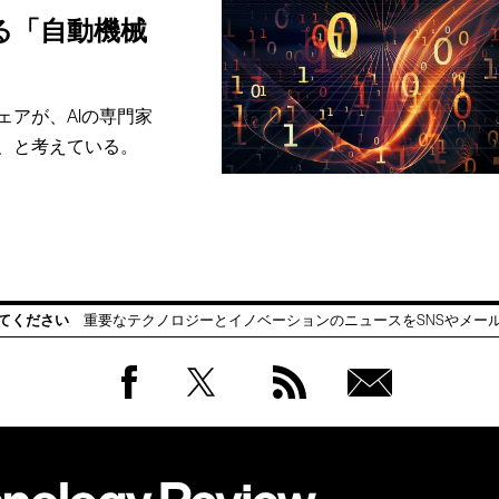
る「自動機械
アが、AIの専門家
、と考えている。
てください
重要なテクノロジーとイノベーションのニュースをSNSやメー
Facebook
Twitter
RSS
無料
会員
登録