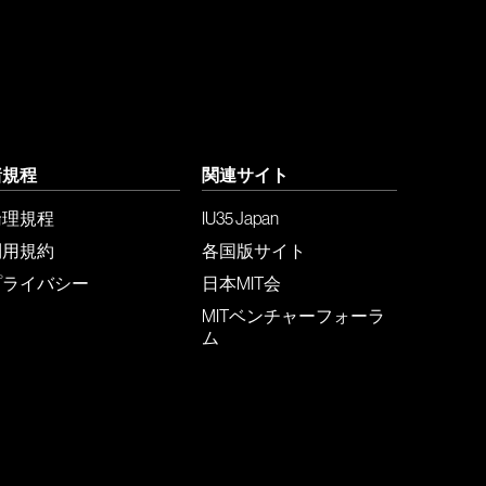
諸規程
関連サイト
倫理規程
IU35 Japan
利用規約
各国版サイト
プライバシー
日本MIT会
MITベンチャーフォーラ
ム