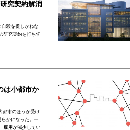
の研究契約解消
に自殺を促しかねな
の研究契約を打ち切
のは小都市か
大都市のほうが受け
明らかになった。一
、雇用が減少してい