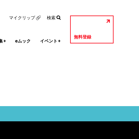
マイクリップ
検索
無料登録
集
+
eムック
イベント
+