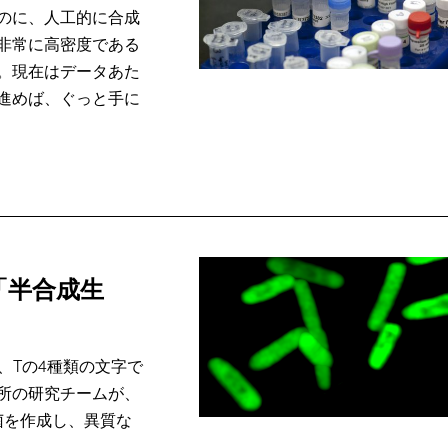
のに、人工的に合成
は非常に高密度である
。現在はデータあた
進めば、ぐっと手に
「半合成生
、Tの4種類の文字で
所の研究チームが、
菌を作成し、異質な