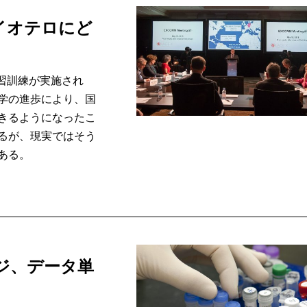
イオテロにど
習訓練が実施され
学の進歩により、国
きるようになったこ
るが、現実ではそう
ある。
ジ、データ単