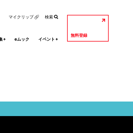
マイクリップ
検索
無料登録
集
+
eムック
イベント
+