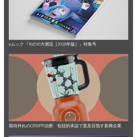
eムック 『AIの10大潮流［2026年版］』特集号
期待外れのCRISPR治療、包括的承認で普及目指す新興企業