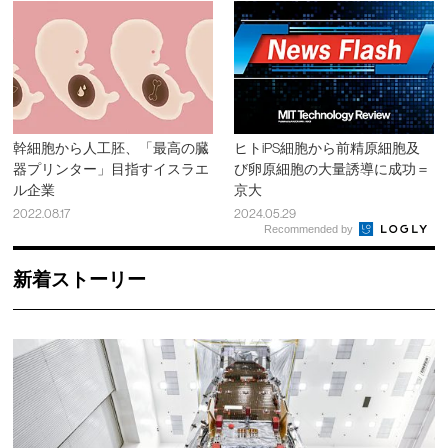
幹細胞から人工胚、「最高の臓
ヒトiPS細胞から前精原細胞及
器プリンター」目指すイスラエ
び卵原細胞の大量誘導に成功＝
ル企業
京大
2022.08.17
2024.05.29
Recommended by
新着ストーリー