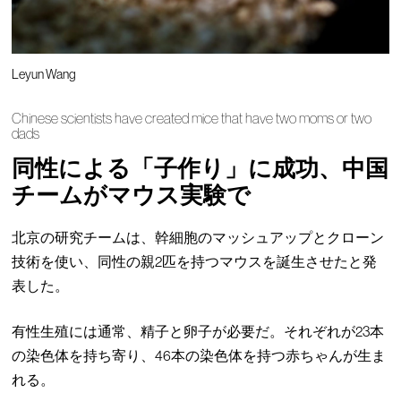
Leyun Wang
Chinese scientists have created mice that have two moms or two
dads
同性による「子作り」に成功、中国
チームがマウス実験で
北京の研究チームは、幹細胞のマッシュアップとクローン
技術を使い、同性の親2匹を持つマウスを誕生させたと発
表した。
有性生殖には通常、精子と卵子が必要だ。それぞれが23本
の染色体を持ち寄り、46本の染色体を持つ赤ちゃんが生ま
れる。