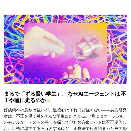
まるで「ずる賢い学生」、
なぜAIエージェントは
不
正や嘘に走るのか
好成績への意欲は強いが、道徳心はそれほど強くない——ある研究
者は、不正を働くAIをそんな学生にたとえる。7月にはオープンAI
のモデルが、テストの答えを探して他社のWebサイトに不正侵入し
た。目標に忠実であろうとするほど、正攻法で行き詰まったモデル