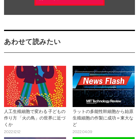
あわせて読みたい
人工生殖細胞で変わる 子どもの
ラットの多能性幹細胞から始原
作り方 「火の鳥」の世界に近づ
生殖細胞の作製に成功＝東大な
くか
ど
2022.12.12
2022.04.09