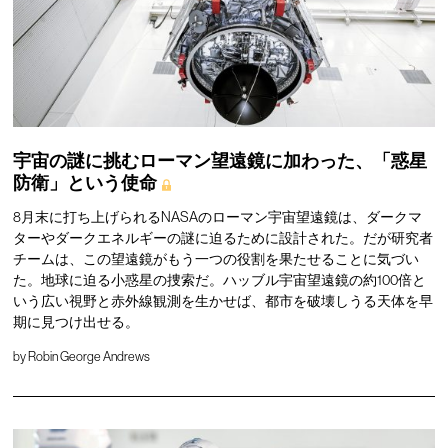
宇宙の謎に挑むローマン望遠鏡に加わった、「惑星
防衛」という使命
8月末に打ち上げられるNASAのローマン宇宙望遠鏡は、ダークマ
ターやダークエネルギーの謎に迫るために設計された。だが研究者
チームは、この望遠鏡がもう一つの役割を果たせることに気づい
た。地球に迫る小惑星の捜索だ。ハッブル宇宙望遠鏡の約100倍と
いう広い視野と赤外線観測を生かせば、都市を破壊しうる天体を早
期に見つけ出せる。
by
Robin George Andrews