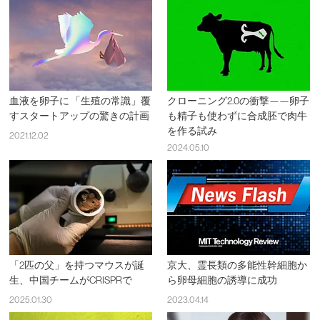
血液を卵子に 「生殖の常識」覆
クローニング2.0の衝撃——卵子
すスタートアップの驚きの計画
も精子も使わずに合成胚で肉牛
を作る試み
2021.12.02
2024.05.10
「2匹の父」を持つマウスが誕
京大、霊長類の多能性幹細胞か
生、中国チームがCRISPRで
ら卵母細胞の誘導に成功
2025.01.30
2023.04.14