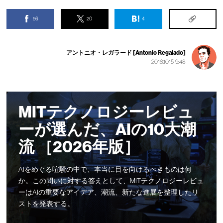
56
20
4
アントニオ・レガラード [Antonio Regalado]
2018.10.15, 9:48
MITテクノロジーレビュ
ーが選んだ、AIの10大潮
流 ［2026年版］
AIをめぐる喧騒の中で、本当に目を向けるべきものは何
か。この問いに対する答えとして、MITテクノロジーレビュ
ーはAIの重要なアイデア、潮流、新たな進展を整理したリ
ストを発表する。