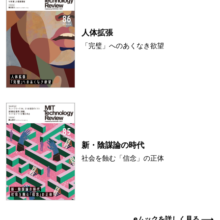
人体拡張
「完璧」へのあくなき欲望
新・陰謀論の時代
社会を蝕む「信念」の正体
eムックを詳しく見る