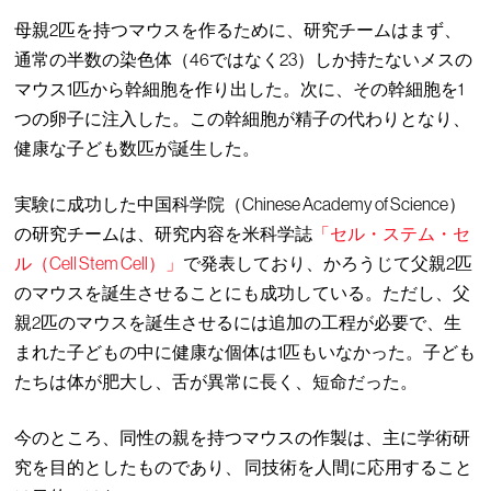
母親2匹を持つマウスを作るために、研究チームはまず、
通常の半数の染色体（46ではなく23）しか持たないメスの
マウス1匹から幹細胞を作り出した。次に、その幹細胞を1
つの卵子に注入した。この幹細胞が精子の代わりとなり、
健康な子ども数匹が誕生した。
実験に成功した中国科学院（Chinese Academy of Science）
の研究チームは、研究内容を米科学誌
「セル・ステム・セ
ル（Cell Stem Cell）」
で発表しており、かろうじて父親2匹
のマウスを誕生させることにも成功している。ただし、父
親2匹のマウスを誕生させるには追加の工程が必要で、生
まれた子どもの中に健康な個体は1匹もいなかった。子ども
たちは体が肥大し、舌が異常に長く、短命だった。
今のところ、同性の親を持つマウスの作製は、主に学術研
究を目的としたものであり、 同技術を人間に応用すること