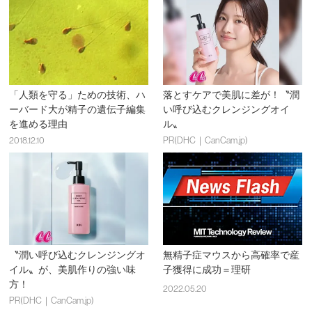
「人類を守る」ための技術、ハ
落とすケアで美肌に差が！〝潤
ーバード大が精子の遺伝子編集
い呼び込むクレンジングオイ
を進める理由
ル〟
2018.12.10
PR(DHC｜CanCam.jp)
〝潤い呼び込むクレンジングオ
無精子症マウスから高確率で産
イル〟が、美肌作りの強い味
子獲得に成功＝理研
方！
2022.05.20
PR(DHC｜CanCam.jp)