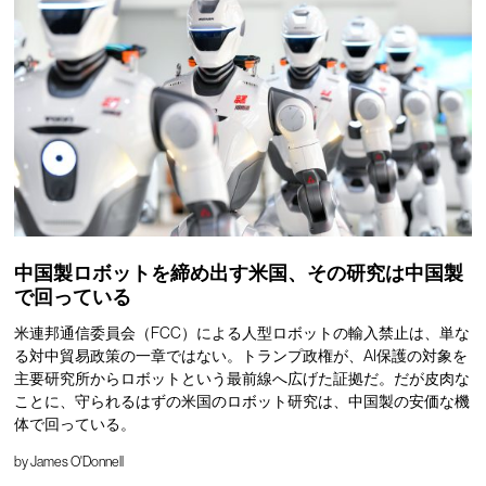
中国製ロボットを締め出す米国、その研究は中国製
で回っている
米連邦通信委員会（FCC）による人型ロボットの輸入禁止は、単な
る対中貿易政策の一章ではない。トランプ政権が、AI保護の対象を
主要研究所からロボットという最前線へ広げた証拠だ。だが皮肉な
ことに、守られるはずの米国のロボット研究は、中国製の安価な機
体で回っている。
by
James O'Donnell