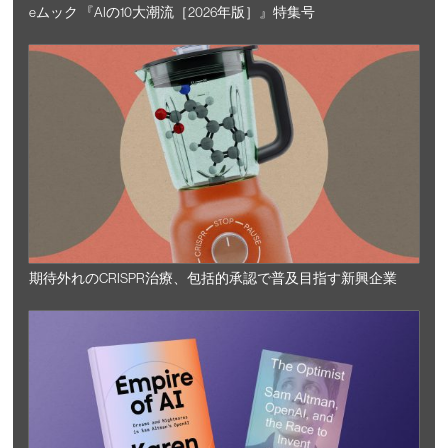
eムック 『AIの10大潮流［2026年版］』特集号
期待外れのCRISPR治療、包括的承認で普及目指す新興企業