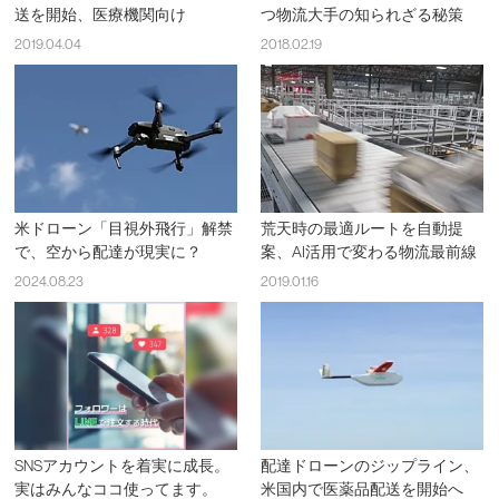
送を開始、医療機関向け
つ物流大手の知られざる秘策
2019.04.04
2018.02.19
米ドローン「目視外飛行」解禁
荒天時の最適ルートを自動提
で、空から配達が現実に？
案、AI活用で変わる物流最前線
2024.08.23
2019.01.16
SNSアカウントを着実に成長。
配達ドローンのジップライン、
実はみんなココ使ってます。
米国内で医薬品配送を開始へ