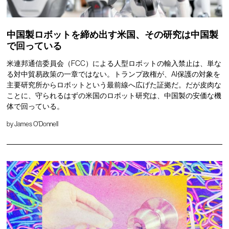
中国製ロボットを締め出す米国、その研究は中国製
で回っている
米連邦通信委員会（FCC）による人型ロボットの輸入禁止は、単な
る対中貿易政策の一章ではない。トランプ政権が、AI保護の対象を
主要研究所からロボットという最前線へ広げた証拠だ。だが皮肉な
ことに、守られるはずの米国のロボット研究は、中国製の安価な機
体で回っている。
by
James O'Donnell