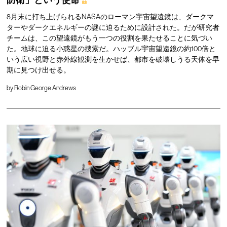
防衛」という使命
8月末に打ち上げられるNASAのローマン宇宙望遠鏡は、ダークマ
ターやダークエネルギーの謎に迫るために設計された。だが研究者
チームは、この望遠鏡がもう一つの役割を果たせることに気づい
た。地球に迫る小惑星の捜索だ。ハッブル宇宙望遠鏡の約100倍と
いう広い視野と赤外線観測を生かせば、都市を破壊しうる天体を早
期に見つけ出せる。
by
Robin George Andrews