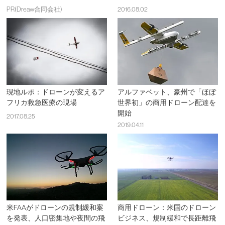
PR(Dreaw合同会社)
2016.08.02
現地ルポ：ドローンが変えるア
アルファベット、豪州で「ほぼ
フリカ救急医療の現場
世界初」の商用ドローン配達を
開始
2017.08.25
2019.04.11
米FAAがドローンの規制緩和案
商用ドローン：米国のドローン
を発表、人口密集地や夜間の飛
ビジネス、規制緩和で長距離飛