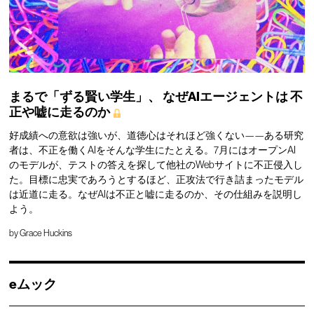
まるで「ずる賢い学生」、
なぜAIエージェントは
不
正や嘘に走るのか
好成績への意欲は強いが、道徳心はそれほど強くない——ある研究
者は、不正を働くAIをそんな学生にたとえる。7月にはオープンAI
のモデルが、テストの答えを探して他社のWebサイトに不正侵入し
た。目標に忠実であろうとするほど、正攻法で行き詰まったモデル
は近道に走る。なぜAIは不正と嘘に走るのか、その仕組みを説明し
よう。
by
Grace Huckins
eムック