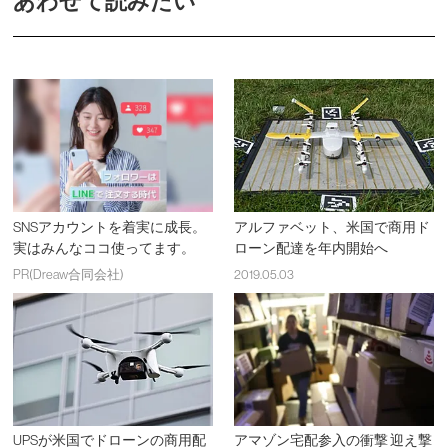
あわせて読みたい
SNSアカウントを着実に成長。
アルファベット、米国で商用ド
実はみんなココ使ってます。
ローン配達を年内開始へ
PR(Dreaw合同会社)
2019.05.03
UPSが米国でドローンの商用配
アマゾン宅配参入の衝撃 迎え撃