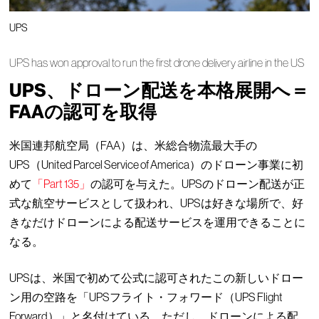
UPS
UPS has won approval to run the first drone delivery airline in the US
UPS、ドローン配送を本格展開へ＝
FAAの認可を取得
米国連邦航空局（FAA）は、米総合物流最大手の
UPS（United Parcel Service of America）のドローン事業に初
めて
「Part 135」
の認可を与えた。UPSのドローン配送が正
式な航空サービスとして扱われ、UPSは好きな場所で、好
きなだけドローンによる配送サービスを運用できることに
なる。
UPSは、米国で初めて公式に認可されたこの新しいドロー
ン用の空路を「UPSフライト・フォワード（UPS Flight
Forward）」と名付けている。ただし、ドローンによる配