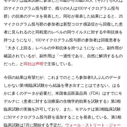
モデルナは臨床試験に参加した18歳から55歳の8人（そのうち4人は
25マイクログラム投与群で、残りの4人は100マイクログラム投与
群）の抗体のデータを発表した。同社が発表した結果によると、25
マイクログラム投与群の参加者は新型コロナ感染症から回復した患
者に見られるのと同程度のレベルの同ウイルスに対する中和抗体を
持つようになり、100マイクログラム投与群の参加者は回復患者を
「大きく上回る」レベルの中和抗体を持つようになった。副作用が
確認されているが、副作用は「一過性であり、自然に解消するもの
だった」と
同社は声明
で主張している。
今回の結果は有望だが、これまでのところ参加者8人ぶんのデータ
しかない第1相臨床試験から結論を導き出すことはできない。はる
かに多くのデータが必要だ。米国食品医薬品局（FDA）はすでにモ
デルナに（患者に対する治療薬の生物学的効果を試験する）第2相
臨床試験の実施を許可しており、また、モデルナは第2相臨床試験
に50マイクログラム投与群を追加することを発表している。第3相
臨床試験は7月に開始する予定だ。
ウォール・ストリート・ジャー