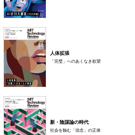
人体拡張
「完璧」へのあくなき欲望
新・陰謀論の時代
社会を蝕む「信念」の正体