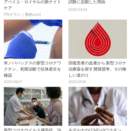
アベイユ・ロイヤルの新ナイト
試験に志願した理由
ケア
2020.04.03
PR(ゲラン｜美的.com)
米ノババックスの新型コロナワ
回復患者の血液から 新型コロナ
クチン、初期治験で抗体産生を
治療薬を探す 開発競争、その険
確認
しい道のり
2020.08.07
2020.05.18
新型コロナウイルス感染症、治
モデルナのCOVID-19ワクチン、