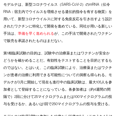
モデルナは、新型コロナウイルス（SARS-CoV-2）のmRNA（伝令
RNA：宿主内でウイルスを増殖させる遺伝的指令を有する物質）を
用いて、新型コロナウイルスに対する免疫反応を引き出すよう設計
されたワクチンに特化して開発を進めている。同社が用いる新しい
手法は、
準備を早く進められる
が、この手法で開発されたワクチン
で販売を承認されたものはまだない。
第1相臨床試験の目的は、試験中の治療薬またはワクチンが安全か
どうかを確かめることだ。有効性をテストすることを目的とするも
のではない。とはいえ、この臨床試験により、治療薬またはワクチ
ンが患者の治療に利用できる可能性についての洞察も得られる。モ
デルナが3月に開始して現在も進行中の臨床試験は、最大105人を参
加者として登録することになっている。各参加者は（約4週間の間
隔で）2回に分けて25マイクログラムまたは100マイクログラムの投
与を受けるか、あるいは1回で250マイクログラムの投与を受ける。