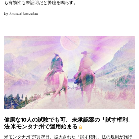
も有効性も未証明だと警鐘を鳴らす。
by
Jessica Hamzelou
健康な10人の試験でも可、
未承認薬の「試す権利」
法
米モンタナ州で運用始まる
米モンタナ州で7月25日、拡大された「試す権利」法の規則が施行