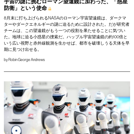
宇宙の謎に挑むローマン望遠鏡に加わった、「惑星
防衛」という使命
8月末に打ち上げられるNASAのローマン宇宙望遠鏡は、ダークマ
ターやダークエネルギーの謎に迫るために設計された。だが研究者
チームは、この望遠鏡がもう一つの役割を果たせることに気づい
た。地球に迫る小惑星の捜索だ。ハッブル宇宙望遠鏡の約100倍と
いう広い視野と赤外線観測を生かせば、都市を破壊しうる天体を早
期に見つけ出せる。
by
Robin George Andrews