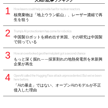
人気の記事ランキング
How lasers could help provide fuel for nuclear reactors
核廃棄物は「地上ウラン鉱山」、レーザー濃縮で再
生を狙う
Trump’s AI protectionism has come for robotics
中国製ロボットを締め出す米国、その研究は中国製
で回っている
How an overlooked geothermal plant got a second chance
もっと深く掘れ——採算割れの地熱発電所を米新興
企業が再生
OpenAI called the Hugging Face attack unprecedented. But we’ve been
here before.
「AIの暴走」ではない、オープンAIのモデルが不正
侵入した理由