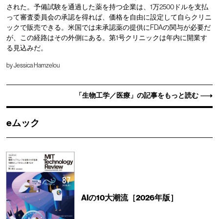
された。予備試験を通過した薬を持つ企業は、1万2500ドルを支払
って審査委員会の承認を得れば、価格を自由に設定して自らクリニ
ックで販売できる。米国では未承認薬の提供にFDAの関与が必要だ
が、この経路はその外側にある。第1号クリニックは年内に開業す
る見込みだ。
by
Jessica Hamzelou
「生物工学／医療」の記事をもっと読む
eムック
AIの10大潮流［2026年版］