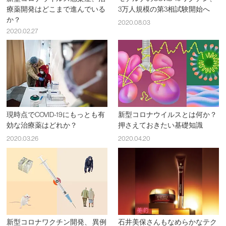
療薬開発はどこまで進んでいる
3万人規模の第3相試験開始へ
か？
2020.08.03
2020.02.27
現時点でCOVID-19にもっとも有
新型コロナウイルスとは何か？
効な治療薬はどれか？
押さえておきたい基礎知識
2020.03.26
2020.04.20
新型コロナワクチン開発、 異例
石井美保さんもなめらかなテク