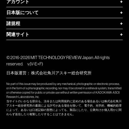
アカウント
+
日本版について
+
諸規程
+
関連サイト
+
© 2016-2026 MIT TECHNOLOGY REVIEW Japan. All rights
reserved.
v.(V-E+F)
日本版運営：
株式会社角川アスキー総合研究所
No part of this issue may be produced by any mechanical, photographic or electronic process,
or in the form of a phonographic recording, nor may it be stored in a retrieval system, transmitted
or otherwise copied for public or private use without written permission of KADOKAWA ASCII
Research Laboratories, Inc.
当サイトのいかなる部分も、法令または利用規約に定めのある場合あるいは株式会社角川
アスキー総合研究所の書面による許可がある場合を除いて、電子的、光学的、機械的処理
によって、あるいは口述記録の形態によっても、製品にしたり、公衆向けか個人用かに関
わらず送信したり複製したりすることはできません。