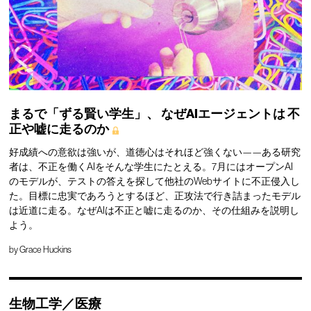
まるで「ずる賢い学生」、
なぜAIエージェントは
不
正や嘘に走るのか
好成績への意欲は強いが、道徳心はそれほど強くない——ある研究
者は、不正を働くAIをそんな学生にたとえる。7月にはオープンAI
のモデルが、テストの答えを探して他社のWebサイトに不正侵入し
た。目標に忠実であろうとするほど、正攻法で行き詰まったモデル
は近道に走る。なぜAIは不正と嘘に走るのか、その仕組みを説明し
よう。
by
Grace Huckins
生物工学／医療