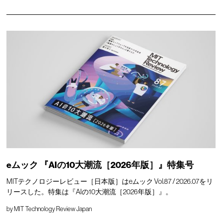
eムック 『AIの10大潮流［2026年版］』特集号
MITテクノロジーレビュー［日本版］はeムック Vol.87 / 2026.07をリ
リースした。特集は『AIの10大潮流［2026年版］』。
by
MIT Technology Review Japan