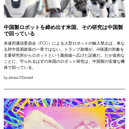
中国製ロボットを締め出す米国、その研究は中国製
で回っている
米連邦通信委員会（FCC）による人型ロボットの輸入禁止は、単な
る対中貿易政策の一章ではない。トランプ政権が、AI保護の対象を
主要研究所からロボットという最前線へ広げた証拠だ。だが皮肉な
ことに、守られるはずの米国のロボット研究は、中国製の安価な機
体で回っている。
by
James O'Donnell