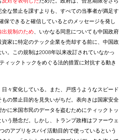
も
反対を表明した
ためだ。政府は、合意期限をさら
完全な禁止を課すよりも、すべての当事者が満足す
には確保できると確信しているとのメッセージを発し
輸出規制のため
、いかなる同意についても中国政府
投資家に特定のテック企業を売却する前に、中国政
い。この規制は2008年以来改訂されていなかっ
のティックトックをめぐる法的措置に対抗する動き
、日々変化している。また、戸惑うようなスピード
そもの禁止目的を見失いがちだ。表向きは国家安全
密かに米国市民のデータを盗むためにティックトッ
という懸念だ。しかし、トランプ政権はファーウェ
2つのアプリをスパイ活動目的で使っているという