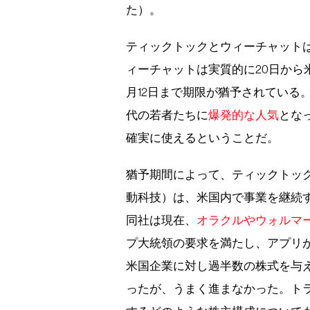
た）。
ティックトックとウィーチャット
ィーチャットは実質的に20日から
月12日まで期限が猶予されている
代の若者たちに
爆発的な人気
とな
確実に使えるということだ。
猶予期間によって、ティックトッ
動科技）は、米国内で事業を継続
同社は現在、
オラクルやウォルマ
プ大統領の要求を満たし、アプリ
米国企業に対し過半数の株式を与え
ったが、うまく進まなかった。ト