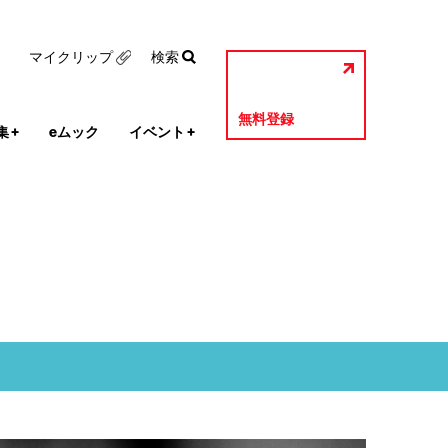
マイクリップ
検索
無料登録
集
+
eムック
イベント
+