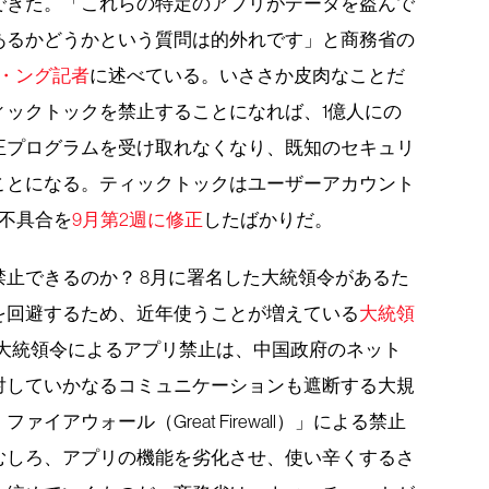
できた。「これらの特定のアプリがデータを盗んで
あるかどうかという質問は的外れです」と商務省の
ド・ング記者
に述べている。いささか皮肉なことだ
ィックトックを禁止することになれば、1億人にの
正プログラムを受け取れなくなり、既知のセキュリ
ことになる。ティックトックはユーザーアカウント
不具合を
9月第2週に修正
したばかりだ。
止できるのか？ 8月に署名した大統領令があるた
を回避するため、近年使うことが増えている
大統領
大統領令によるアプリ禁止は、中国政府のネット
対していかなるコミュニケーションも遮断する大規
アウォール（Great Firewall）」による禁止
むしろ、アプリの機能を劣化させ、使い辛くするさ