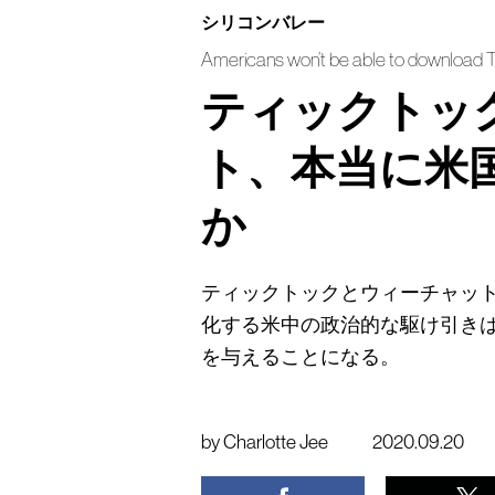
シリコンバレー
Americans won’t be able to download 
ティックトッ
ト、本当に米
か
ティックトックとウィーチャッ
化する米中の政治的な駆け引き
を与えることになる。
by
Charlotte Jee
2020.09.20