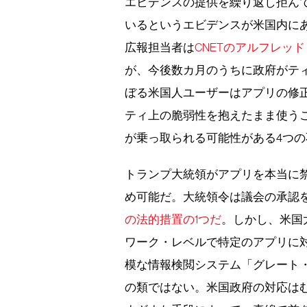
エビデンスの提供を繰り返し拒ん
いるというエビデンスが米国内に
広報担当者は
CNETのアルフレッ
が、今後数カ月のうちに政府がテ
ぼる米国人ユーザーはアプリの修
ティ上の脆弱性を抱えたまま使う
が乗っ取られる可能性がある4つの
トランプ大統領がアプリを本当に禁
め可能だ。大統領令は議会の承認
の法的措置の1つだ
。しかし、米国
ワーク・レベルで特定のアプリに
模な情報検閲システム「グレート・ファイ
の類ではない。米国政府の対応は