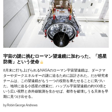
宇宙の謎に挑むローマン望遠鏡に加わった、「惑星
防衛」という使命
8月末に打ち上げられるNASAのローマン宇宙望遠鏡は、ダークマ
ターやダークエネルギーの謎に迫るために設計された。だが研究者
チームは、この望遠鏡がもう一つの役割を果たせることに気づい
た。地球に迫る小惑星の捜索だ。ハッブル宇宙望遠鏡の約100倍と
いう広い視野と赤外線観測を生かせば、都市を破壊しうる天体を早
期に見つけ出せる。
by
Robin George Andrews