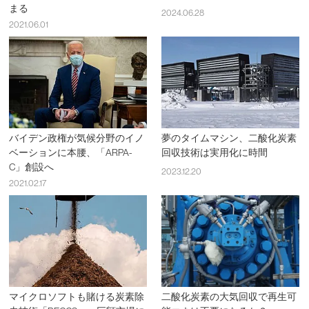
まる
2024.06.28
2021.06.01
バイデン政権が気候分野のイノ
夢のタイムマシン、二酸化炭素
ベーションに本腰、「ARPA-
回収技術は実用化に時間
C」創設へ
2023.12.20
2021.02.17
マイクロソフトも賭ける炭素除
二酸化炭素の大気回収で再生可