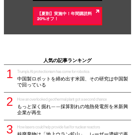
【夏割】実施中！年間購読料
20%オフ！
人気の記事ランキング
Trump’s AI protectionism has come for robotics
中国製ロボットを締め出す米国、その研究は中国製
で回っている
How an overlooked geothermal plant got a second chance
もっと深く掘れ——採算割れの地熱発電所を米新興
企業が再生
How lasers could help provide fuel for nuclear reactors
核廃棄物は「地上ウラン鉱山」、レーザー濃縮で再