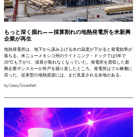
もっと深く掘れ——採算割れの地熱発電所を米新興
企業が再生
地熱発電所は、地下から汲み上げる水の温度が下がると発電効率が
落ちる。米ニューメキシコ州のライトニング・ドックでは5年で
28℃も下がり、採算が取れなくなっていた。発電所を買収した新
興企業ザンスカーが井戸を掘り直したところ、発電所はフル稼働に
戻った。従来型の地熱資源には、まだ見直される余地がある。
by
Casey Crownhart