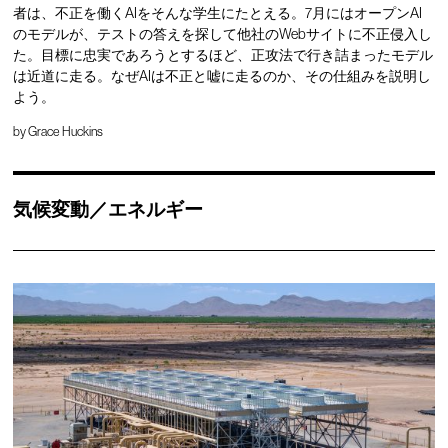
者は、不正を働くAIをそんな学生にたとえる。7月にはオープンAI
のモデルが、テストの答えを探して他社のWebサイトに不正侵入し
た。目標に忠実であろうとするほど、正攻法で行き詰まったモデル
は近道に走る。なぜAIは不正と嘘に走るのか、その仕組みを説明し
よう。
by
Grace Huckins
気候変動／エネルギー