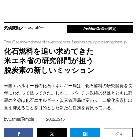
気候変動／エネルギー
Insider Online
限定
The US agency in charge of developing fossil fuels has a new job: cleaning them up
化石燃料を追い求めてきた
米エネ省の研究部門が担う
脱炭素の新しいミッション
米国エネルギー省の化石エネルギー局は、化石燃料の研究開発を長
年にわたって担ってきた。しかし、バイデン政権の発足とともに部
署の名称は化石エネルギー・炭素管理局に変わり、二酸化炭素排出
量を抑えることを目的とした新たな任務を背負っている。
by
James Temple
2022.09.15
4