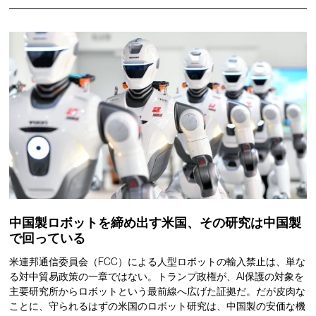
中国製ロボットを締め出す米国、その研究は中国製
で回っている
米連邦通信委員会（FCC）による人型ロボットの輸入禁止は、単な
る対中貿易政策の一章ではない。トランプ政権が、AI保護の対象を
主要研究所からロボットという最前線へ広げた証拠だ。だが皮肉な
ことに、守られるはずの米国のロボット研究は、中国製の安価な機