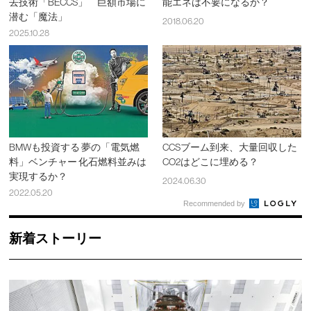
去技術「BECCS」 巨額市場に
能エネは不要になるか？
潜む「魔法」
2018.06.20
2025.10.28
BMWも投資する 夢の「電気燃
CCSブーム到来、大量回収した
料」ベンチャー 化石燃料並みは
CO2はどこに埋める？
実現するか？
2024.06.30
2022.05.20
Recommended by
新着ストーリー