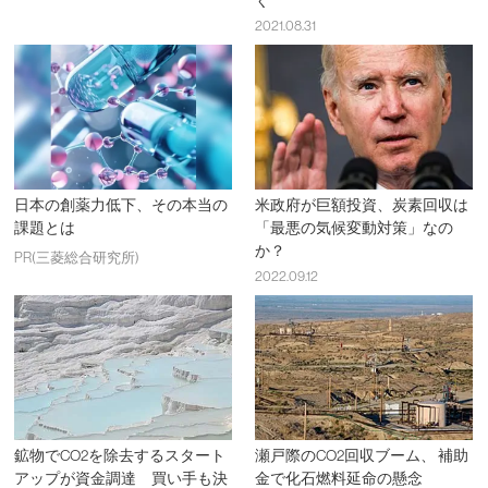
く
2021.08.31
日本の創薬力低下、その本当の
米政府が巨額投資、炭素回収は
課題とは
「最悪の気候変動対策」なの
か？
PR(三菱総合研究所)
2022.09.12
鉱物でCO2を除去するスタート
瀬戸際のCO2回収ブーム、 補助
アップが資金調達 買い手も決
金で化石燃料延命の懸念