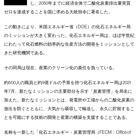
し、2050年までに経済全体で二酸化炭素排出量実質
ゼロを達成することを国に求める大統領令に署名した。
この動きにより、米国エネルギー省（DOE）の化石エネルギー局
のミッションが大きく変わった。化石エネルギー局は、ほぼ半世紀
にわたって化石燃料の効率的な生産方法の開発をミッションとして
きた研究機関である。
その同局は現在、産業のクリーン化の責任を負っている。
約600人の職員と約9億ドルの予算を持つ化石エネルギー局は2021
年7月、新たなミッションの主要部分を示す「炭素管理」を局名に
加えた。新たなミッションとは、発電所や工場からの二酸化炭素の
放出を防ぐとともに、大気から吸収して輸送し、永久に貯留するこ
とを可能にする技術の開発と産業の構築を支援することである。
名称を一新した「化石エネルギー・炭素管理局（FECM：Office of