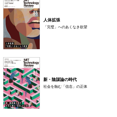
人体拡張
「完璧」へのあくなき欲望
新・陰謀論の時代
社会を蝕む「信念」の正体