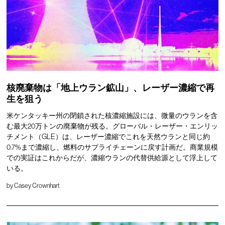
核廃棄物は「地上ウラン鉱山」、レーザー濃縮で再
生を狙う
米ケンタッキー州の閉鎖された核濃縮施設には、微量のウランを含
む最大20万トンの廃棄物が残る。グローバル・レーザー・エンリッ
チメント（GLE）は、レーザー濃縮でこれを天然ウランと同じ約
0.7%まで濃縮し、燃料のサプライチェーンに戻す計画だ。商業規模
での実証はこれからだが、濃縮ウランの代替供給源として浮上して
いる。
by
Casey Crownhart