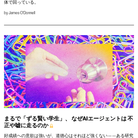
体で回っている。
by
James O'Donnell
まるで「ずる賢い学生」、
なぜAIエージェントは
不
正や嘘に走るのか
好成績への意欲は強いが、道徳心はそれほど強くない——ある研究