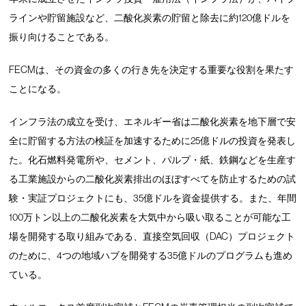
ラインや貯留施設など、二酸化炭素の貯留と除去に約120億ドルを
振り向けることである。
FECMは、その資金の多くの行き先を決定する重要な役割を果たす
ことになる。
インフラ法の成立を受け、エネルギー省は二酸化炭素を地下層で安
全に貯留する方法の検証を加速するために25億ドルの投資を発表し
た。化石燃料発電所や、セメント、パルプ・紙、鉄鋼などを生産す
る工業施設からの二酸化炭素排出のほぼすべてを防止するための試
験・実証プロジェクトにも、35億ドルを資金提供する。また、年間
100万トン以上の二酸化炭素を大気中から吸い取ることが可能な工
場を開発する取り組みである、直接空気回収（DAC）プロジェクト
のために、4つの地域ハブを開発する35億ドルのプログラムも進め
ている。