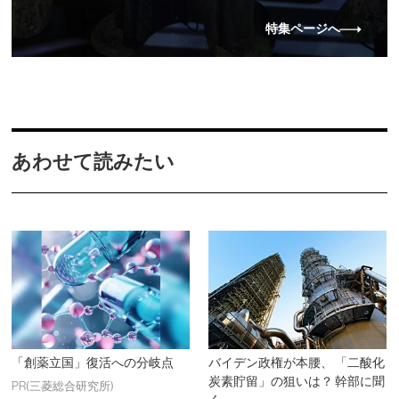
特集ページへ
あわせて読みたい
「創薬立国」復活への分岐点
バイデン政権が本腰、 「二酸化
炭素貯留」の狙いは？ 幹部に聞
PR(三菱総合研究所)