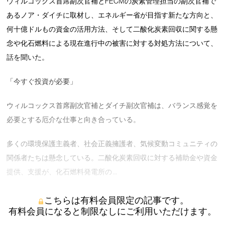
ウィルコックス首席副次官補とFECMの炭素管理担当の副次官補で
あるノア・ダイチに取材し、エネルギー省が目指す新たな方向と、
何十億ドルもの資金の活用方法、そして二酸化炭素回収に関する懸
念や化石燃料による現在進行中の被害に対する対処方法について、
話を聞いた。
「今すぐ投資が必要」
ウィルコックス首席副次官補とダイチ副次官補は、バランス感覚を
必要とする厄介な仕事と向き合っている。
多くの環境保護主義者、社会正義擁護者、気候変動コミュニティの
関係者たちは懸念している。二酸化炭素回収に対する補助金や資金
提供、支援が、化石燃料発電所の …
こちらは有料会員限定の記事です。
有料会員になると制限なしにご利用いただけます。