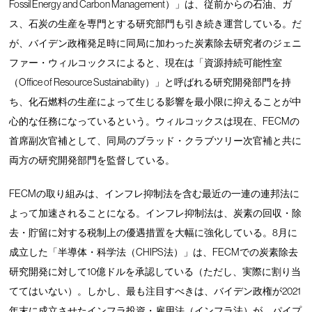
Fossil Energy and Carbon Management）」は、従前からの石油、ガ
ス、石炭の生産を専門とする研究部門も引き続き運営している。だ
が、バイデン政権発足時に同局に加わった炭素除去研究者のジェニ
ファー・ウィルコックスによると、現在は「資源持続可能性室
（Office of Resource Sustainability）」と呼ばれる研究開発部門を持
ち、化石燃料の生産によって生じる影響を最小限に抑えることが中
心的な任務になっているという。ウィルコックスは現在、FECMの
首席副次官補として、同局のブラッド・クラブツリー次官補と共に
両方の研究開発部門を監督している。
FECMの取り組みは、インフレ抑制法を含む最近の一連の連邦法に
よって加速されることになる。インフレ抑制法は、炭素の回収・除
去・貯留に対する税制上の優遇措置を大幅に強化している。8月に
成立した「半導体・科学法（CHIPS法）」は、FECMでの炭素除去
研究開発に対して10億ドルを承認している（ただし、実際に割り当
ててはいない）。しかし、最も注目すべきは、バイデン政権が2021
年末に成立させたインフラ投資・雇用法（インフラ法）が、パイプ