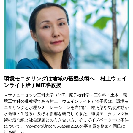
環境モニタリングは地域の基盤技術へ 村上ウェイ
ンライト治子MIT准教授
マサチューセッツ工科大学（MIT）原子核科学・工学科／土木・環
境工学科の准教授である村上（ウェインライト）治子氏は、環境モ
ニタリングと水理シミュレーションを専門に、核汚染や気候変動が
水循環・生態系に及ぼす影響を研究してきた。環境モニタリング技
術の最前線と社会課題との向き合い方、そしてイノベーターの条件
について、Innovators Under 35 Japan 2026の審査員を務める同氏に
話を聞いた。