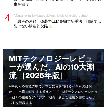
生を狙う
A fundamental flaw leaves LLMs strikingly vulnerable to attack
「思考の連鎖」偽装でLLMを騙す新手法、訓練では
防げない構造的欠陥
MITテクノロジーレビュ
ーが選んだ、AIの10大潮
流 ［2026年版］
AIをめぐる喧騒の中で、本当に目を向けるべきものは何
か。この問いに対する答えとして、MITテクノロジーレビュ
ーはAIの重要なアイデア、潮流、新たな進展を整理したリ
ストを発表する。