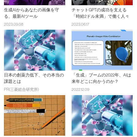
生成AIからあなたの画像を守
チャットGPTの成功を支える
る、最新AIツール
「時給2ドル未満」で働く人々
2023.09.08
2023.06.17
日本の創薬力低下、その本当の
「生成」ブームの2022年、AIは
課題とは
来年どこに向かうのか？
PR(三菱総合研究所)
2022.12.09