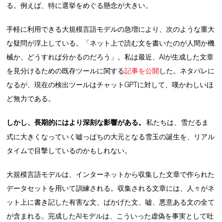
る。例えば、特に選挙をめぐる懸念が大きい。
手軽に利用できる大規模言語モデルの急増により、次のような重大
な疑問が浮上している。「ネット上で読む文を書いたのが人間か機
械か、どうすれば分かるのだろう」。私は最近、AIが生成した文章
を見分けるための既存ツールに関する
記事を公開
した。ネタバレに
なるが、現在の検出ツールはチャットGPTに対して、嘆かわしいほ
ど無力である。
しかし、長期的にはより深刻な影響がある。
私たちは、雪だるま
式に大きくなっていく嘘っぱちの大元となる雪玉の誕生を、リアル
タイムで目撃しているのかもしれない。
大規模言語モデルは、インターネットから収集した文章で作られた
データセットを用いて訓練される。収集される文章には、人々がネ
ット上に書き記した有害な文、ばかげた文、嘘、悪意ある文の全て
が含まれる。完成したAIモデルは、こういった虚偽を事実として吐