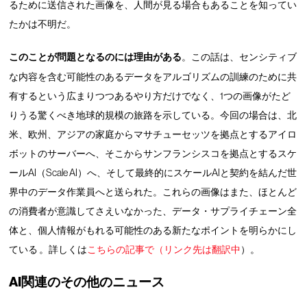
るために送信された画像を、人間が見る場合もあることを知ってい
たかは不明だ。
このことが問題となるのには理由がある
。この話は、センシティブ
な内容を含む可能性のあるデータをアルゴリズムの訓練のために共
有するという広まりつつあるやり方だけでなく、1つの画像がたど
りうる驚くべき地球的規模の旅路を示している。今回の場合は、北
米、欧州、アジアの家庭からマサチューセッツを拠点とするアイロ
ボットのサーバーへ、そこからサンフランシスコを拠点とするスケ
ールAI（Scale AI）へ、そして最終的にスケールAIと契約を結んだ世
界中のデータ作業員へと送られた。これらの画像はまた、ほとんど
の消費者が意識してさえいなかった、データ・サプライチェーン全
体と、個人情報がもれる可能性のある新たなポイントを明らかにし
ている 。詳しくは
こちらの記事で（リンク先は翻訳中
）。
AI関連のその他のニュース