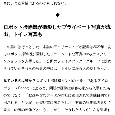
ちに、まだ希望はあるのかもしれない。
◆
ロボット掃除機が撮影したプライベート写真が流
出、トイレ写真も
この話にはぞっとした。本誌のアイリーン・グオ記者は2022年、あ
るロボット掃除機が撮影したプライベートな写真の15枚のスクリー
ンショットを入手した。非公開のフェイスブック・グループに投稿
されていたそれらの写真の中には、トイレに座る人の姿もあった。
見ているのは誰か？
ロボット掃除機ルンバの開発元であるアイロ
ボット（iRobot）によると、問題の画像は顧客の家から入手したも
のではなく、「動画を含むデータが同社に送信されて訓練目的で利
用される」と明記した契約書に署名をした「有償の収集協力者や従
業員」の家の画像だという。しかし、そうした人々が、AIを訓練す