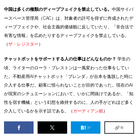
中国は多くの種類のディープフェイクを禁止している。
中国サイバ
ースペース管理局（CAC）は、対象者の許可を得ずに作成されたデ
ィープフェイクや、社会主義的価値観に反していたり、「非合法で
有害な情報」を広めたりするディープフェイクを禁止している。
（
ザ・レジスター
）
チャットボットをサポートする人の仕事はどんなものか？
学生の
頃、ライターのローラ・プレストンは一風変わった仕事をしてい
た。不動産用AIチャットボット「ブレンダ」が台本を逸脱した時に
介入する仕事だ。顧客に悟られないことが目的であった。現在のAI
が現実のシチュエーションにおいて、いかに間抜けであるか、「知
性を宿す機械」という幻想を維持するのに、人の手がどれほど多く
介入しているかを示す話である。（
ガーディアン紙
）
37
10