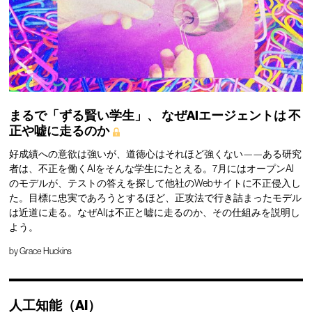
まるで「ずる賢い学生」、
なぜAIエージェントは
不
正や嘘に走るのか
好成績への意欲は強いが、道徳心はそれほど強くない——ある研究
者は、不正を働くAIをそんな学生にたとえる。7月にはオープンAI
のモデルが、テストの答えを探して他社のWebサイトに不正侵入し
た。目標に忠実であろうとするほど、正攻法で行き詰まったモデル
は近道に走る。なぜAIは不正と嘘に走るのか、その仕組みを説明し
よう。
by
Grace Huckins
人工知能（AI）