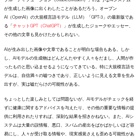
が生成した画像に出くわしたことがあるだろう。オープン
AI（OpenAI）の大規模言語モデル（LLM）「GPT-3」の最新版であ
る「
チャットGPT（ChatGPT）
」が生成したジョークやエッセー、
その他の文章も見かけたかもしれない。
AIが生み出した画像や文章であることが明白な場合もある。しか
し、AIモデルの生成物はどんどんたやすく人々をだまし、人間が作
ったものと思い込ませるようになってきている。特に大規模言語モ
デルは、自信満々の嘘つきであり、正しいように見える文章を生み
出すが、実は嘘だらけの可能性がある。
ちょっとした楽しみとしては問題ないが、AIモデルがチェックを経
ずに健康に関するアドバイスを与えたり、その他の重要な情報の提
供に利用されたりすれば、深刻な結果を招きかねない。また、AIシ
ステムは大量の誤情報、悪口、スパムの産出をばかばかしいほど容
易にし、人々が受け取る情報や、現実感覚さえも歪める可能性があ