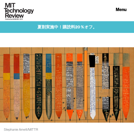
Menu
夏割実施中！購読料20％オフ。
Stephanie Arnett/MITTR