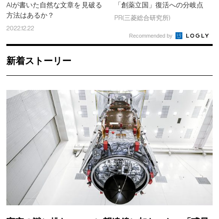
AIが書いた自然な文章を 見破る
「創薬立国」復活への分岐点
方法はあるか？
PR(三菱総合研究所)
2022.12.22
Recommended by
新着ストーリー