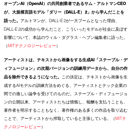
オープンAI（OpenAI）の共同創業者であるサム・アルトマンCEO
が、大規模言語モデル「ダリー（DALL-E） 2」から学んだことを
語った。
アルトマンが、DALL-E 2が一大ブームとなった理由、
DALL-E 2の成功から学んだこと、こういったモデルが社会に及ぼす
影響について、本誌のウィル・ダグラス・ヘブン編集者に語った。
（
MITテクノロジーレビュー
）
アーティストは、テキストから画像をする生成AI「ステーブル・デ
ィフュージョン」の次期バージョンの訓練用データから、自分の作
品を除外できるようになった。
この決定は、テキストから画像を生
成するAIモデルの訓練方法をめぐる、アーティストとテック企業の
間での激しい論争を受けてのものだ。ステーブル・ディフュージョ
ンの公開以来、アーティストたちは憤慨し、報酬を支払うことも、
著作者を明示することもなく、著作権のある多くの作品を取り込む
ことで、アーティストから搾取していると主張している。（
MITテ
クノロジーレビュー
）