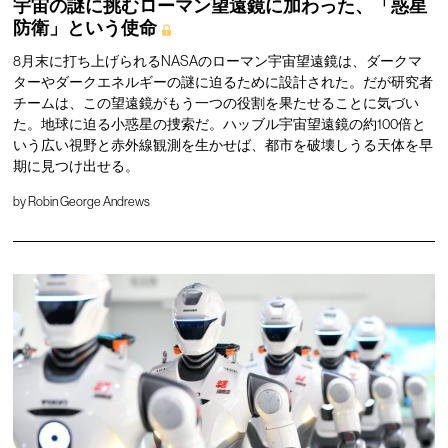
宇宙の謎に挑むローマン望遠鏡に加わった、「惑星
防衛」という使命
8月末に打ち上げられるNASAのローマン宇宙望遠鏡は、ダークマ
ターやダークエネルギーの謎に迫るために設計された。だが研究者
チームは、この望遠鏡がもう一つの役割を果たせることに気づい
た。地球に迫る小惑星の捜索だ。ハッブル宇宙望遠鏡の約100倍と
いう広い視野と赤外線観測を生かせば、都市を破壊しうる天体を早
期に見つけ出せる。
by
Robin George Andrews