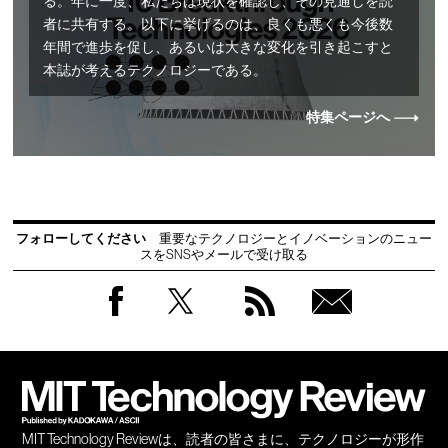
る。年に一度、私たちは現状を確認し、その見通しを読
者に共有する。以下に挙げるのは、良くも悪くも今後数
年間で進歩を促し、あるいは大きな変化を引き起こすと
本誌が考えるテクノロジーである。
特集ページへ
フォローしてください
重要なテクノロジーとイノベーションのニュー
スをSNSやメールで受け取る
Facebook
Twitter
RSS
無料
会員
登録
MIT Technology Reviewは、読者の皆さまに、テクノロジーが形作