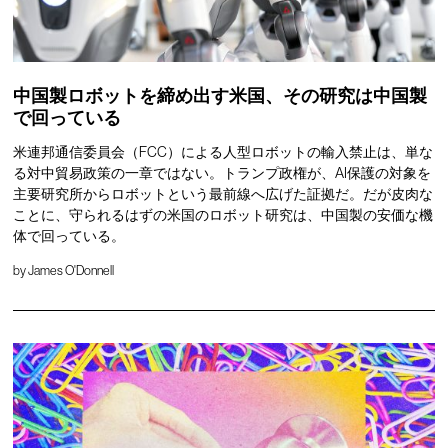
中国製ロボットを締め出す米国、その研究は中国製
で回っている
米連邦通信委員会（FCC）による人型ロボットの輸入禁止は、単な
る対中貿易政策の一章ではない。トランプ政権が、AI保護の対象を
主要研究所からロボットという最前線へ広げた証拠だ。だが皮肉な
ことに、守られるはずの米国のロボット研究は、中国製の安価な機
体で回っている。
by
James O'Donnell