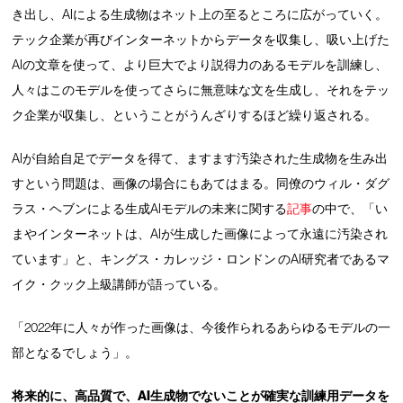
き出し、AIによる生成物はネット上の至るところに広がっていく。
テック企業が再びインターネットからデータを収集し、吸い上げた
AIの文章を使って、より巨大でより説得力のあるモデルを訓練し、
人々はこのモデルを使ってさらに無意味な文を生成し、それをテッ
ク企業が収集し、ということがうんざりするほど繰り返される。
AIが自給自足でデータを得て、ますます汚染された生成物を生み出
すという問題は、画像の場合にもあてはまる。同僚のウィル・ダグ
ラス・ヘブンによる生成AIモデルの未来に関する
記事
の中で、「い
まやインターネットは、AIが生成した画像によって永遠に汚染され
ています」と、キングス・カレッジ・ロンドン のAI研究者であるマ
イク・クック上級講師が語っている。
「2022年に人々が作った画像は、今後作られるあらゆるモデルの一
部となるでしょう」。
将来的に、高品質で、AI生成物でないことが確実な訓練用データを