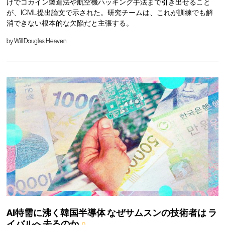
けでコカイン製造法や航空機ハッキング手法まで引き出せること
が、ICML提出論文で示された。研究チームは、これが訓練でも解
消できない根本的な欠陥だと主張する。
by
Will Douglas Heaven
AI特需に沸く韓国半導体
なぜサムスンの技術者は
ラ
イバルへ去るのか