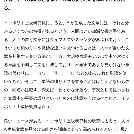
る。
イッポリト上級研究員によると、AIが生成した文章には、それと分
かるいくつかの特徴があるという。人間はいい加減な書き手であ
る。人々の書く文章にはタイプミスやスラングがあふれており、こ
ういった類のミスや微妙な違いを見つけることは、人間が書いた文
章を判別する良い方法だ。一方、大規模言語モデルは文中で次にく
る単語を予測して文を生成しており、不確実であまり見かけない単
語の代わりに、「the」、「it」、「is」などのありふれた単語を使
いがちだ。そして、単語の綴りミスをすることはほとんどないもの
の、間違いは犯す。例えば、わずかな矛盾や、事実として提示され
た文章中の事実の誤りといったものに注意を向けるべきだと、イッ
ポリト上級研究員は言う。
良いニュースがある。イッポリト上級研究員の研究によると、人は
AI生成文章を見分ける能力を訓練によって高められるという。私た