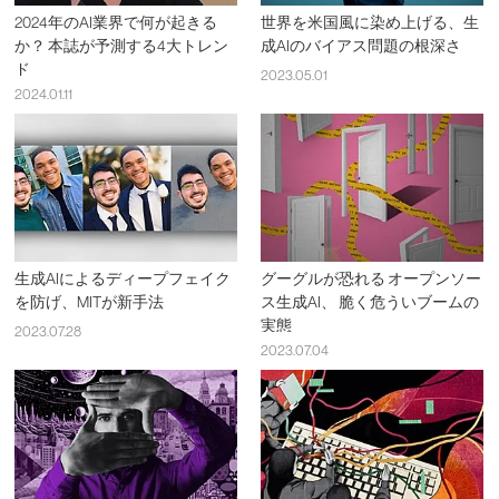
2024年のAI業界で何が起きる
世界を米国風に染め上げる、生
か？ 本誌が予測する4大トレン
成AIのバイアス問題の根深さ
ド
2023.05.01
2024.01.11
生成AIによるディープフェイク
グーグルが恐れる オープンソー
を防げ、MITが新手法
ス生成AI、 脆く危ういブームの
実態
2023.07.28
2023.07.04