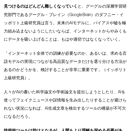
見つけるのはどんどん難しくなっていく
と、グーグルの深層学習研
究部門であるグーグル・ブレイン（Google Brain）のダフニー・イ
ッポリト上級研究員は言う。未来のAIモデルに、バイアスや嘘を極
力組み込まないようにしたいならば、インターネットからやみくも
にデータを吸い上げることは、もはや適切ではなくなっていく。
「インターネット全体での訓練が必要なのか、あるいは、求める言
語モデルの実現につながる高品質なデータだけを選り分ける方法が
あるのかどうかを、検討することが非常に重要です」（イッポリト
上級研究員）。
人々がAIの書いた科学論文や学術論文を提出しようとしたり、AIを
使ってフェイクニュースや誤情報を生み出したりすることが避けら
れない状況になれば、AI生成文章を検出するツールの構築が不可欠
になるだろう。
技術的ツールは助けとなるが、人間もより理解を深める必要があ