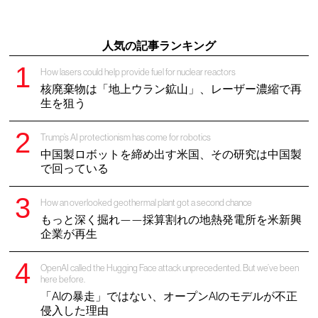
人気の記事ランキング
How lasers could help provide fuel for nuclear reactors
核廃棄物は「地上ウラン鉱山」、レーザー濃縮で再
生を狙う
Trump’s AI protectionism has come for robotics
中国製ロボットを締め出す米国、その研究は中国製
で回っている
How an overlooked geothermal plant got a second chance
もっと深く掘れ——採算割れの地熱発電所を米新興
企業が再生
OpenAI called the Hugging Face attack unprecedented. But we’ve been
here before.
「AIの暴走」ではない、オープンAIのモデルが不正
侵入した理由