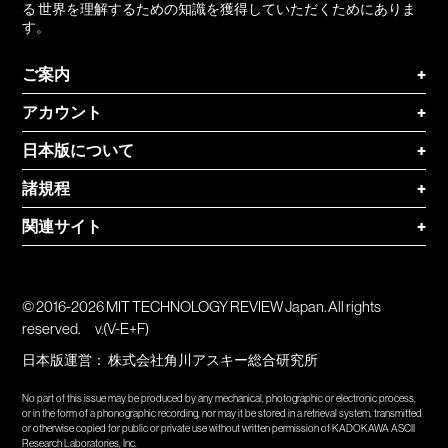
る 世界を理解するための知識を獲得していただくためにありま
す。
ご案内
+
アカウント
+
日本版について
+
諸規程
+
関連サイト
+
© 2016-2026 MIT TECHNOLOGY REVIEW Japan. All rights
reserved.
v.(V-E+F)
日本版運営：
株式会社角川アスキー総合研究所
No part of this issue may be produced by any mechanical, photographic or electronic process,
or in the form of a phonographic recording, nor may it be stored in a retrieval system, transmitted
or otherwise copied for public or private use without written permission of KADOKAWA ASCII
Research Laboratories, Inc.