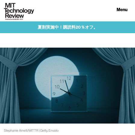
Menu
夏割実施中！購読料20％オフ。
Stephanie Arnett/MITTR | Getty, Envato