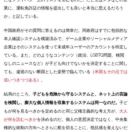
業に、運転免許証の情報を提出しても良いと本当に思えるだろう
か」と記している。
中国政府がその質問に答えるのは簡単だ。同政府はすでに包括的な
本人確認システムを構築済みで、ゲーム企業やソーシャルメディア
企業はそのシステムを使って未成年ユーザーのアカウントを特定し
ている。また、どのようなコンテンツ（政治、LGBTQ問題、検閲
なしのニュースなど）が子ども向けでないかを決定することに関し
ても、逡巡のない断固とした姿勢で臨んでいる（
米国もその点では
追いつきつつある
）。
結局のところ、
子どもを危険から守るシステムと、ネット上の言論
を検閲し、膨大な個人情報を収集するシステムは同一なのだ。
子ど
もが何を見るべきかを定めるのと同じ父権主義的な考え方が、
大人
が何を読むべきか
を決めるのだ。個人の意思決定ではなく、中央集
権的な統制の方向へとさらに舵を切ることに、抵抗感を覚えないだ