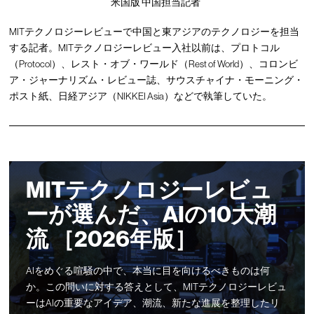
米国版 中国担当記者
MITテクノロジーレビューで中国と東アジアのテクノロジーを担当
する記者。MITテクノロジーレビュー入社以前は、プロトコル
（Protocol）、レスト・オブ・ワールド（Rest of World）、コロンビ
ア・ジャーナリズム・レビュー誌、サウスチャイナ・モーニング・
ポスト紙、日経アジア（NIKKEI Asia）などで執筆していた。
MITテクノロジーレビュ
ーが選んだ、AIの10大潮
流 ［2026年版］
AIをめぐる喧騒の中で、本当に目を向けるべきものは何
か。この問いに対する答えとして、MITテクノロジーレビュ
ーはAIの重要なアイデア、潮流、新たな進展を整理したリ