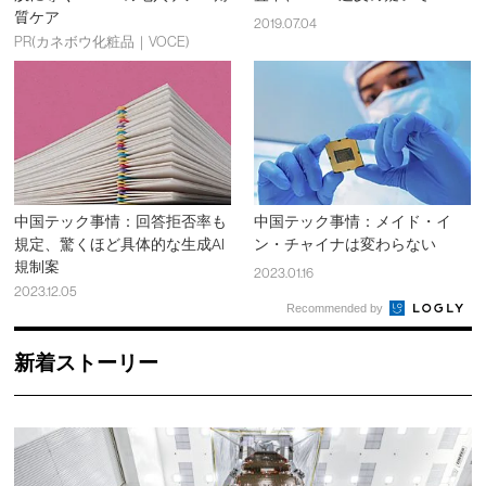
質ケア
2019.07.04
PR(カネボウ化粧品｜VOCE)
中国テック事情：回答拒否率も
中国テック事情：メイド・イ
規定、驚くほど具体的な生成AI
ン・チャイナは変わらない
規制案
2023.01.16
2023.12.05
Recommended by
新着ストーリー