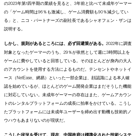
の2023年第1四半期の業績を見ると、3年前と比べて未成年ゲーマー
の「ゲーム時間は96％も激減し、ゲーム消費額も90％減少してい
る」と、ニコ・パートナーズの副社長であるシャオフェン・ザンは
説明する。
しかし、規則があるところには、必ず回避策がある。
2022年に調査
対象となったゲーマーのうち、29％が依然として週に3時間以上を
ゲームに費やしていると回答している。そのほとんどが身内の大人
のアカウントを使用する方法によるものだ。テンセントやネットイ
ース（NetEase、網易）といった一部企業は、顔認識による本人確
認を始めているが、ほとんどのゲーム開発企業はまだそうした機能
に対応していない。未成年ゲーマーの存在はまた、ゲームアカウン
トのレンタルプラットフォームの成長に拍車をかけている。こうし
たプラットフォームには未成年ユーザーを締め出す動機も技術的ノ
ウハウもあまりないのが現状だ。
こうした状況を受けて、現在、中国政府は標準化された技術システ