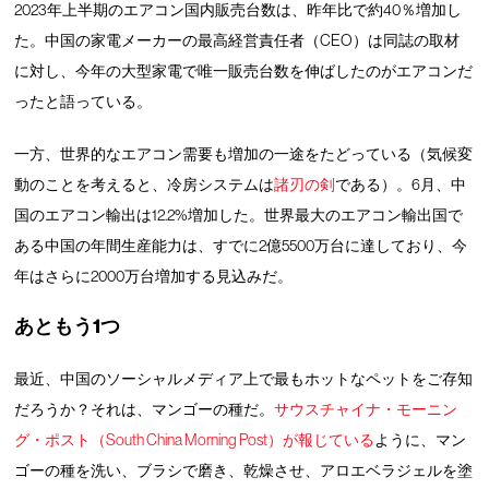
2023年上半期のエアコン国内販売台数は、昨年比で約40％増加し
た。中国の家電メーカーの最高経営責任者（CEO）は同誌の取材
に対し、今年の大型家電で唯一販売台数を伸ばしたのがエアコンだ
ったと語っている。
一方、世界的なエアコン需要も増加の一途をたどっている（気候変
動のことを考えると、冷房システムは
諸刃の剣
である）。6月、中
国のエアコン輸出は12.2%増加した。世界最大のエアコン輸出国で
ある中国の年間生産能力は、すでに2億5500万台に達しており、今
年はさらに2000万台増加する見込みだ。
あともう1つ
最近、中国のソーシャルメディア上で最もホットなペットをご存知
だろうか？それは、マンゴーの種だ。
サウスチャイナ・モーニン
グ・ポスト（South China Morning Post）が報じている
ように、マン
ゴーの種を洗い、ブラシで磨き、乾燥させ、アロエベラジェルを塗