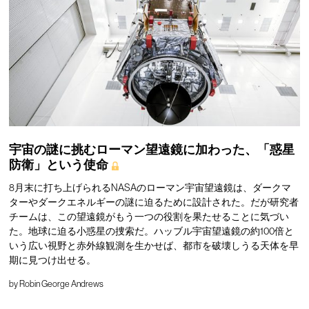
宇宙の謎に挑むローマン望遠鏡に加わった、「惑星
防衛」という使命
8月末に打ち上げられるNASAのローマン宇宙望遠鏡は、ダークマ
ターやダークエネルギーの謎に迫るために設計された。だが研究者
チームは、この望遠鏡がもう一つの役割を果たせることに気づい
た。地球に迫る小惑星の捜索だ。ハッブル宇宙望遠鏡の約100倍と
いう広い視野と赤外線観測を生かせば、都市を破壊しうる天体を早
期に見つけ出せる。
by
Robin George Andrews