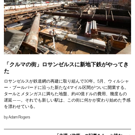
「クルマの街」ロサンゼルスに新地下鉄がやってき
た
ロサンゼルスが鉄道網の再建に取り組んで30年。5月、ウィルシャ
ー・ブールバードに沿った新たな4マイル区間がついに開業する。
タールとメタンガスに満ちた地盤、約40億ドルの費用、幾度もの
遅延——。それでも新しい駅は、この街に何かが変わり始めた予感
を漂わせている。
by
Adam Rogers