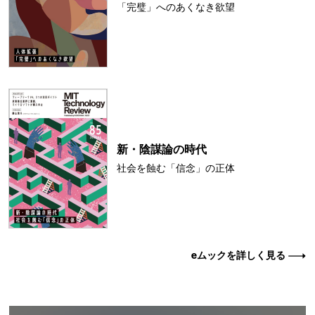
「完璧」へのあくなき欲望
新・陰謀論の時代
社会を蝕む「信念」の正体
eムックを詳しく見る