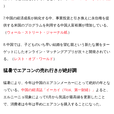
）
7. 中国の経済成長が鈍化する中、事業投資と引き換えに永住権を提
供する米国のプログラムを利用する中国人富裕層が増加している。
（
ウォール・ストリート・ジャーナル紙
）
8. 中国では、子どものいち早い結婚を望む親という新たな層をター
ゲットにしたオンライン・マッチングアプリが次々と開発されてい
る。（
レスト・オブ・ワールド
）
猛暑でエアコンの売れ行きが
絶好調
猛暑により、今年は中国のエアコンメーカーにとって絶好の年とな
っている。
中国の経済誌「イーカイ（Yicai、第一財経）」
よると、
エルニーニョ現象によって6月から気温が最高値を更新したこと
で、消費者は今年は早めにエアコンを購入することになった。