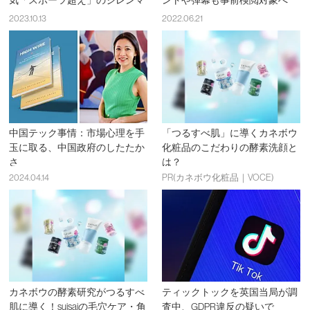
2023.10.13
2022.06.21
中国テック事情：市場心理を手
「つるすべ肌」に導くカネボウ
玉に取る、中国政府のしたたか
化粧品のこだわりの酵素洗顔と
さ
は？
2024.04.14
PR(カネボウ化粧品｜VOCE)
カネボウの酵素研究がつるすべ
ティックトックを英国当局が調
肌に導く！suisaiの毛穴ケア・角
査中、GDPR違反の疑いで