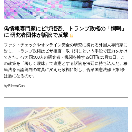
偽情報専門家にビザ拒否、
トランプ政権の「恫喝」
に
研究者団体が訴訟で反撃
ファクトチェックやオンライン安全の研究に携わる外国人専門家に
対し、トランプ政権はビザ拒否・取り消しという手段で圧力をかけ
てきた。47カ国500人の研究者・機関を擁するCITRは5月13日、こ
の政策を「著しく曖昧」で違憲とする訴訟を法廷に持ち込んだ。移
民法を言論統制の道具に変えた政権に対し、合衆国憲法修正第1条
は盾になるのか。
by
Eileen Guo