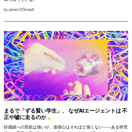
by
James O'Donnell
まるで「ずる賢い学生」、
なぜAIエージェントは
不
正や嘘に走るのか
好成績への意欲は強いが、道徳心はそれほど強くない——ある研究