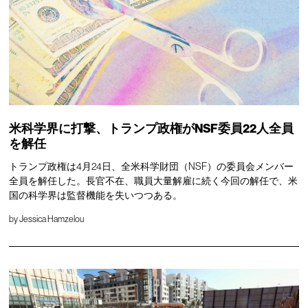
米科学界に打撃、トランプ政権がNSF委員22人全員
を解任
トランプ政権は4月24日、全米科学財団（NSF）の委員会メンバー
全員を解任した。長官不在、職員大量解雇に続く今回の解任で、米
国の科学界は監督機能を失いつつある。
by
Jessica Hamzelou