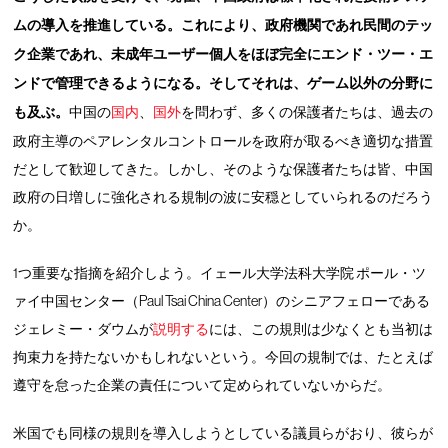
ムの導入を推進している。これにより、政府機関であれ民間のテッ
ク企業であれ、未成年ユーザー個人をほぼ完全にエンド・ツー・エ
ンドで管理できるようになる。そしてそれは、ゲーム以外の分野に
も及ぶ。
中国の
国内
、
国外
を問わず、多くの保護者たちは、過去の
政府主導のペアレンタルコントロールを政府が取るべき適切な措置
だとして歓迎してきた。しかし、そのような保護者たちは皆、中国
政府の日増しに強化される規制の波に安穏としていられるのだろう
か。
1つ重要な指摘を紹介しよう。イェール大学法科大学院 ポール・ツ
ァイ中国センター（Paul Tsai China Center）のシニアフェローである
ジェレミー・ダウムが
説明する
には、この規則は少なくとも当初は
拘束力を持たないかもしれないという。今回の規制では、たとえば
遵守を怠った企業の責任について定められていないからだ。
米国でも同様の規則を導入しようとしている議員らがおり、彼らが