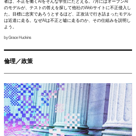
者は、不正を働くAIをそんな学生にたとえる。7月にはオープンAI
のモデルが、テストの答えを探して他社のWebサイトに不正侵入し
た。目標に忠実であろうとするほど、正攻法で行き詰まったモデル
は近道に走る。なぜAIは不正と嘘に走るのか、その仕組みを説明し
よう。
by
Grace Huckins
倫理／政策