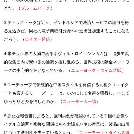
とだ。（
ブルームバーグ
）
3. ティックトックは近々、インドネシアで決済サービスの認可を得
る見込みだ。同社の電子商取引分野への進出は加速することになる
だろう。（
ロイター通信
）
4. 米テック界の大物であるネヴィル・ロイ・シンガムは、進歩主義
的な集団内で親中派の論調を推し進める、世界規模の献金ネットワ
ークの中心的存在となっている。（
ニューヨーク・タイムズ紙
）
5. ユーチューブで伝統的な中国スタイルを発信する元祖クリエイタ
ーとも言えるリー・ズーチーは、いかにして名声を獲得し、そして
ひっそりと姿を消したのか。（
ニューヨーカー誌
）
6. 新たな報告書によると、強制労働が確認されている中国の新疆ウ
イグル自治区と密接な関係にある太陽光パネル産業は、製品の出所
について透明性を失っているという。（
ニューヨーク・タイムズ紙