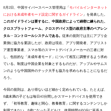
8月2日、中国サイバースペース管理局は「
モバイルインターネット
における未成年者モード設定に関するガイドライン
」を発表した。
このガイドラインは要するに、中国政府によって綿密に練られた、
クロスプラットフォーム、クロスデバイス型の政府主導のペアレン
タル・コントロールシステムである。
従来の規則では主にアプリ企
業側に協力を要請したが、政府は現在、アプリ開発者、アプリスト
ア運営事業者、スマホ等のスマートデバイスメーカーの三者に対
し、包括的な「未成年者モード」について相互に調整するよう求め
ている。制度は中国企業を対象とするものだが、アップルやサムス
ンのような中国国外のテック大手も協力を求められることになるだ
ろう。
今回の規則は、あり得ないほど細かく定められている。たとえば、
8歳未満の子どもは毎日40分間しかスマートデバイスを使用でき
ず、「初等教育、趣味と関心、教養教育」に関するコンテンツしか
利用できない。8歳になった子どもは、使用時間が60分に延長さ