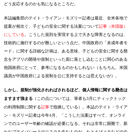
どう反応するのかも気になるところだ。
本誌編集部のテイト・ライアン・モズリー記者は最近、全米各地で
提案が相次ぐ、子どもの安全に関する法案について
記事（米国版）
にしている
。こうした規則を実現する上で大きな障害となるのは、
技術的に施行するのが難しいという点だ。中国政府の「未成年者モ
ード」に関する詳細な計画は、ある意味、子どもの安全に関する懸
念をアプリの開発や規制といった面に落とし込むことに関心のある
他国政府にとって、参考になるものかもしれない（もちろん、米国
議員が中国政府による規制を公に支持するとは思えないが）。
しかし、規制が強化されればされるほど、個人情報に関する懸念は
ますます強まる
（この点については、筆者も3月にティックトック
の利用制限に関する
記事
で指摘している）。本誌のテイト・ライア
ン・モズリー記者は今年4月、「こうした法案はすべて、オンライ
ンでのユーザー年齢の確認が必要になる。それは非常に困難で、新
たなプライバシー上のリスクを生むものだ。たとえばメタなどの企