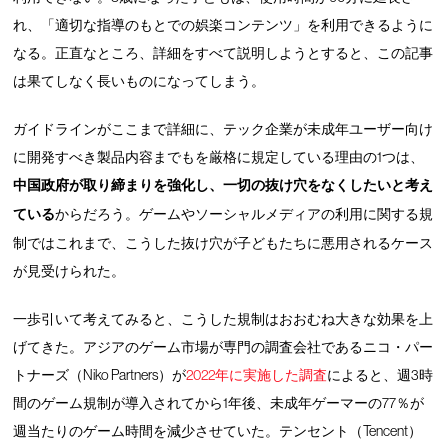
れ、「適切な指導のもとでの娯楽コンテンツ」を利用できるように
なる。正直なところ、詳細をすべて説明しようとすると、この記事
は果てしなく長いものになってしまう。
ガイドラインがここまで詳細に、テック企業が未成年ユーザー向け
に開発すべき製品内容までもを厳格に規定している理由の1つは、
中国政府が取り締まりを強化し、一切の抜け穴をなくしたいと考え
ている
からだろう。ゲームやソーシャルメディアの利用に関する規
制ではこれまで、こうした抜け穴が子どもたちに悪用されるケース
が見受けられた。
一歩引いて考えてみると、こうした規制はおおむね大きな効果を上
げてきた。アジアのゲーム市場が専門の調査会社であるニコ・パー
トナーズ（Niko Partners）が
2022年に実施した調査
によると、週3時
間のゲーム規制が導入されてから1年後、未成年ゲーマーの77％が
週当たりのゲーム時間を減少させていた。テンセント（Tencent）