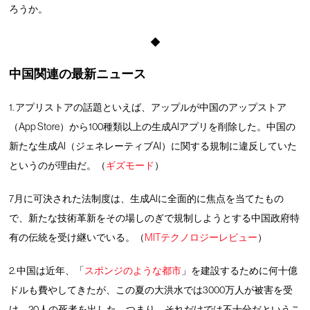
ろうか。
◆
中国関連の最新ニュース
1. アプリストアの話題といえば、アップルが中国のアップストア
（App Store）から100種類以上の生成AIアプリを削除した。中国の
新たな生成AI（ジェネレーティブAI）に関する規制に違反していた
というのが理由だ。（
ギズモード
）
7月に可決された法制度は、生成AIに全面的に焦点を当てたもの
で、新たな技術革新をその場しのぎで規制しようとする中国政府特
有の伝統を受け継いでいる。（
MITテクノロジーレビュー
）
2. 中国は近年、「
スポンジのような都市
」を建設するために何十億
ドルも費やしてきたが、この夏の大洪水では3000万人が被害を受
け、20人の死者を出した。つまり、それだけでは不十分だというこ