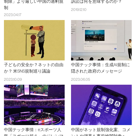
制限」より厳しい中国の過剰規
訴訟は何を意味するのか？
制
2019.12.10
2023.04.17
子どもの安全か？ネットの自由
中国テック事情：生成AI規制に
か？ 米SNS規制巡り議論
隠された政府のメッセージ
2023.10.09
2023.06.05
中国テック事情：eスポーツ人
中国がネット規制強化案、コメ
気「スポーツ超え」のジレンマ
ントや弾幕も事前検閲対象へ