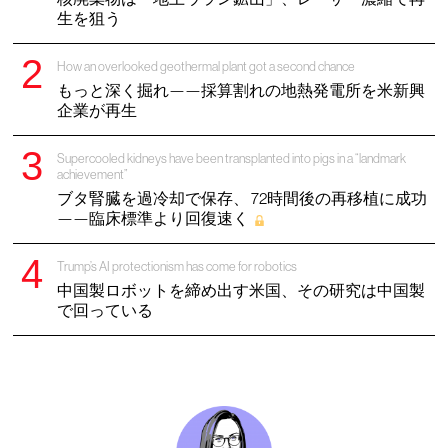
生を狙う
How an overlooked geothermal plant got a second chance
もっと深く掘れ——採算割れの地熱発電所を米新興
企業が再生
Supercooled kidneys have been transplanted into pigs in a “landmark
achievement”
ブタ腎臓を過冷却で保存、 72時間後の再移植に成功
——臨床標準より回復速く
Trump’s AI protectionism has come for robotics
中国製ロボットを締め出す米国、その研究は中国製
で回っている