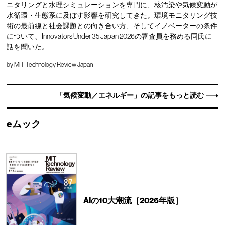
ニタリングと水理シミュレーションを専門に、核汚染や気候変動が
水循環・生態系に及ぼす影響を研究してきた。環境モニタリング技
術の最前線と社会課題との向き合い方、そしてイノベーターの条件
について、Innovators Under 35 Japan 2026の審査員を務める同氏に
話を聞いた。
by
MIT Technology Review Japan
「気候変動／エネルギー」の記事をもっと読む
eムック
AIの10大潮流［2026年版］