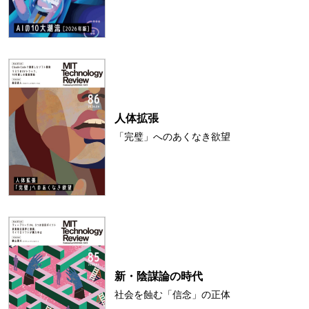
人体拡張
「完璧」へのあくなき欲望
新・陰謀論の時代
社会を蝕む「信念」の正体