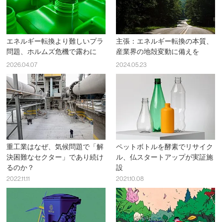
エネルギー転換より難しいプラ
主張：エネルギー転換の本質、
問題、ホルムズ危機で露わに
産業界の地殻変動に備えを
2026.04.07
2024.05.23
重工業はなぜ、気候問題で「解
ペットボトルを酵素でリサイク
決困難なセクター」であり続け
ル、仏スタートアップが実証施
るのか？
設
2022.11.11
2021.10.08