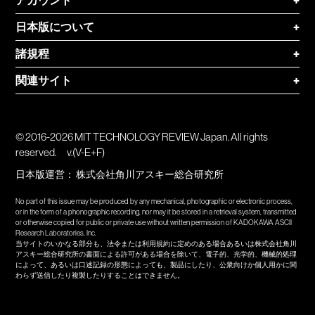
アカウント
+
日本版について
+
諸規程
+
関連サイト
+
© 2016-2026 MIT TECHNOLOGY REVIEW Japan. All rights
reserved.
v.(V-E+F)
日本版運営：
株式会社角川アスキー総合研究所
No part of this issue may be produced by any mechanical, photographic or electronic process,
or in the form of a phonographic recording, nor may it be stored in a retrieval system, transmitted
or otherwise copied for public or private use without written permission of KADOKAWA ASCII
Research Laboratories, Inc.
当サイトのいかなる部分も、法令または利用規約に定めのある場合あるいは株式会社角川
アスキー総合研究所の書面による許可がある場合を除いて、電子的、光学的、機械的処理
によって、あるいは口述記録の形態によっても、製品にしたり、公衆向けか個人用かに関
わらず送信したり複製したりすることはできません。