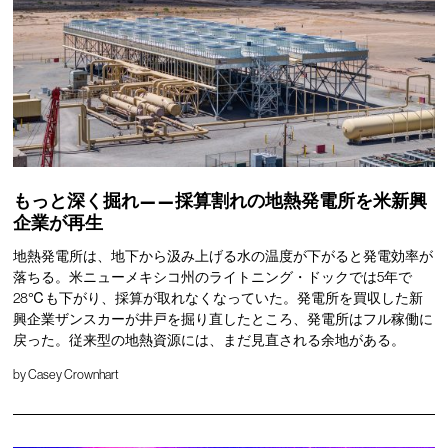
もっと深く掘れ——採算割れの地熱発電所を米新興
企業が再生
地熱発電所は、地下から汲み上げる水の温度が下がると発電効率が
落ちる。米ニューメキシコ州のライトニング・ドックでは5年で
28℃も下がり、採算が取れなくなっていた。発電所を買収した新
興企業ザンスカーが井戸を掘り直したところ、発電所はフル稼働に
戻った。従来型の地熱資源には、まだ見直される余地がある。
by
Casey Crownhart