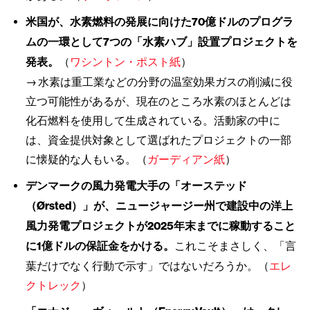
米国が、水素燃料の発展に向けた70億ドルのプログラ
ムの一環として7つの「水素ハブ」設置プロジェクトを
発表。
（
ワシントン・ポスト紙
）
→ 水素は重工業などの分野の温室効果ガスの削減に役
立つ可能性があるが、現在のところ水素のほとんどは
化石燃料を使用して生成されている。活動家の中に
は、資金提供対象として選ばれたプロジェクトの一部
に懐疑的な人もいる。（
ガーディアン紙
）
デンマークの風力発電大手の「オーステッド
（Ørsted）」が、ニュージャージー州で建設中の洋上
風力発電
プロジェクトが2025年末までに稼動すること
に1億ドルの保証金をかける。
これこそまさしく、「言
葉だけでなく行動で示す」ではないだろうか。（
エレ
クトレック
）