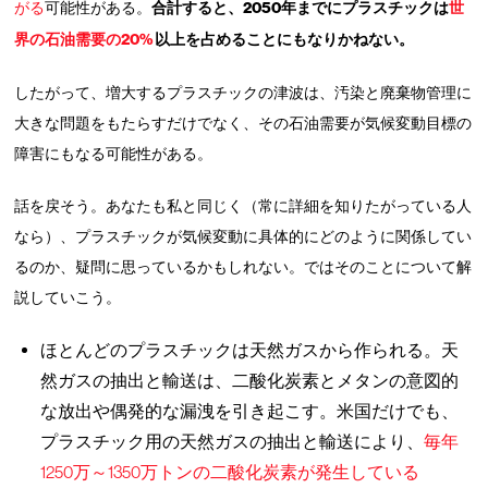
がる
可能性がある。
合計すると、2050年までにプラスチックは
世
界の石油需要の20%
以上を占めることにもなりかねない。
したがって、増大するプラスチックの津波は、汚染と廃棄物管理に
大きな問題をもたらすだけでなく、その石油需要が気候変動目標の
障害にもなる可能性がある。
話を戻そう。あなたも私と同じく（常に詳細を知りたがっている人
なら）、プラスチックが気候変動に具体的にどのように関係してい
るのか、疑問に思っているかもしれない。ではそのことについて解
説していこう。
ほとんどのプラスチックは天然ガスから作られる。天
然ガスの抽出と輸送は、二酸化炭素とメタンの意図的
な放出や偶発的な漏洩を引き起こす。米国だけでも、
プラスチック用の天然ガスの抽出と輸送により、
毎年
1250万～1350万トンの二酸化炭素が発生している