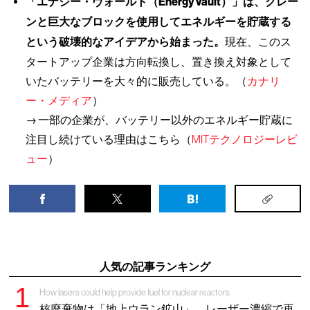
「エナジー・ヴォールト（Energy Vault）」は、クレー
ンと巨大なブロックを使用してエネルギーを貯蔵する
という破壊的なアイデアから始まった。
現在、このス
タートアップ企業は方向転換し、置き換え対象として
いたバッテリーを大々的に販売している。（
カナリ
ー・メディア
）
→ 一部の企業が、バッテリー以外のエネルギー貯蔵に
注目し続けている理由はこちら（
MITテクノロジーレビ
ュー
）
人気の記事ランキング
How lasers could help provide fuel for nuclear reactors
核廃棄物は「地上ウラン鉱山」、レーザー濃縮で再