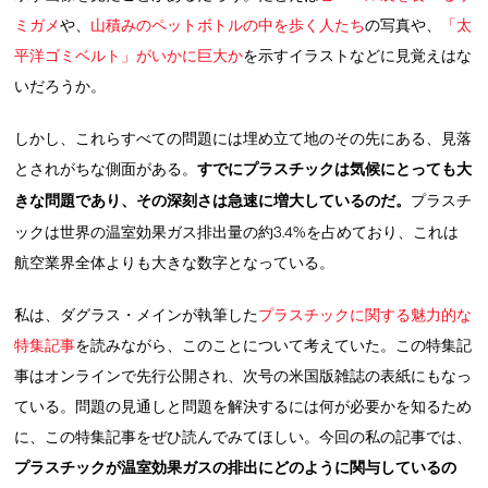
ミガメ
や、
山積みのペットボトルの中を歩く人たち
の写真や、
「太
平洋ゴミベルト」がいかに巨大か
を示すイラストなどに見覚えはな
いだろうか。
しかし、これらすべての問題には埋め立て地のその先にある、見落
とされがちな側面がある。
すでにプラスチックは気候にとっても大
きな問題であり、その深刻さは急速に増大しているのだ。
プラスチ
ックは世界の温室効果ガス排出量の約3.4%を占めており、これは
航空業界全体よりも大きな数字となっている。
私は、ダグラス・メインが執筆した
プラスチックに関する魅力的な
特集記事
を読みながら、このことについて考えていた。この特集記
事はオンラインで先行公開され、次号の米国版雑誌の表紙にもなっ
ている。問題の見通しと問題を解決するには何が必要かを知るため
に、この特集記事をぜひ読んでみてほしい。今回の私の記事では、
プラスチックが温室効果ガスの排出にどのように関与しているの