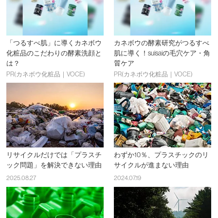
「つるすべ肌」に導くカネボウ
カネボウの酵素研究がつるすべ
化粧品のこだわりの酵素洗顔と
肌に導く！suisaiの毛穴ケア・角
は？
質ケア
PR(カネボウ化粧品｜VOCE)
PR(カネボウ化粧品｜VOCE)
リサイクルだけでは「プラスチ
わずか10％、プラスチックのリ
ック問題」を解決できない理由
サイクルが進まない理由
2025.08.27
2024.07.19