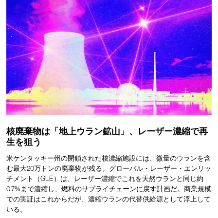
核廃棄物は「地上ウラン鉱山」、レーザー濃縮で再
生を狙う
米ケンタッキー州の閉鎖された核濃縮施設には、微量のウランを含
む最大20万トンの廃棄物が残る。グローバル・レーザー・エンリッ
チメント（GLE）は、レーザー濃縮でこれを天然ウランと同じ約
0.7%まで濃縮し、燃料のサプライチェーンに戻す計画だ。商業規模
での実証はこれからだが、濃縮ウランの代替供給源として浮上して
いる。