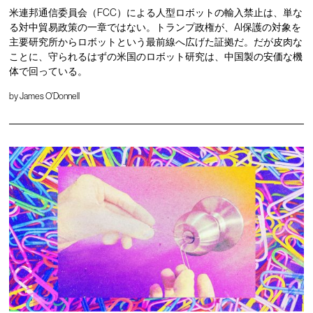
米連邦通信委員会（FCC）による人型ロボットの輸入禁止は、単な
る対中貿易政策の一章ではない。トランプ政権が、AI保護の対象を
主要研究所からロボットという最前線へ広げた証拠だ。だが皮肉な
ことに、守られるはずの米国のロボット研究は、中国製の安価な機
体で回っている。
by
James O'Donnell