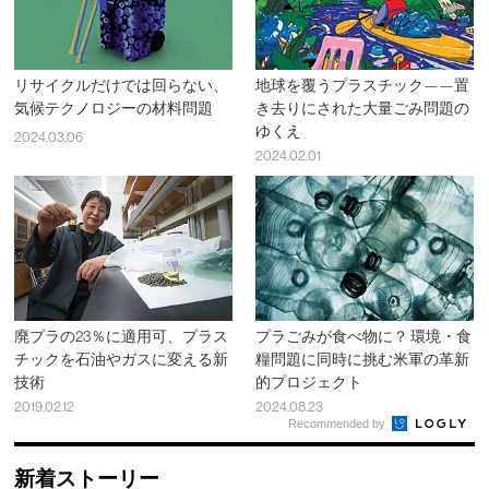
リサイクルだけでは回らない、
地球を覆うプラスチック——置
気候テクノロジーの材料問題
き去りにされた大量ごみ問題の
ゆくえ
2024.03.06
2024.02.01
廃プラの23％に適用可、プラス
プラごみが食べ物に？ 環境・食
チックを石油やガスに変える新
糧問題に同時に挑む米軍の革新
技術
的プロジェクト
2019.02.12
2024.08.23
Recommended by
新着ストーリー