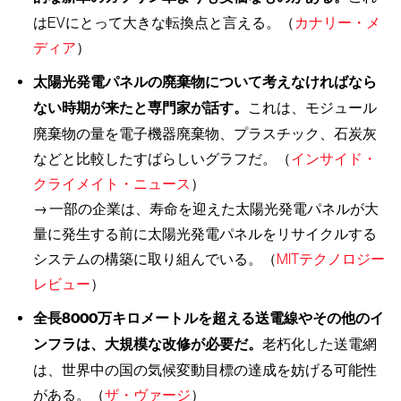
はEVにとって大きな転換点と言える。（
カナリー・メ
ディア
）
太陽光発電パネルの廃棄物について考えなければなら
ない時期が来たと専門家が話す。
これは、モジュール
廃棄物の量を電子機器廃棄物、プラスチック、石炭灰
などと比較したすばらしいグラフだ。（
インサイド・
クライメイト・ニュース
）
→ 一部の企業は、寿命を迎えた太陽光発電パネルが大
量に発生する前に太陽光発電パネルをリサイクルする
システムの構築に取り組んでいる。（
MITテクノロジー
レビュー
）
全長8000万キロメートルを超える送電線やその他のイ
ンフラは、大規模な改修が必要だ。
老朽化した送電網
は、世界中の国の気候変動目標の達成を妨げる可能性
がある。（
ザ・ヴァージ
）