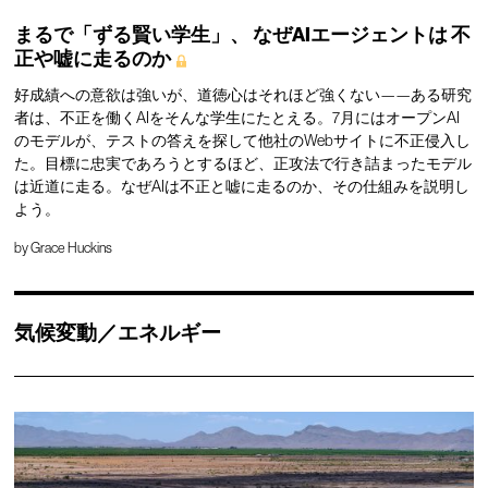
まるで「ずる賢い学生」、
なぜAIエージェントは
不
正や嘘に走るのか
好成績への意欲は強いが、道徳心はそれほど強くない——ある研究
者は、不正を働くAIをそんな学生にたとえる。7月にはオープンAI
のモデルが、テストの答えを探して他社のWebサイトに不正侵入し
た。目標に忠実であろうとするほど、正攻法で行き詰まったモデル
は近道に走る。なぜAIは不正と嘘に走るのか、その仕組みを説明し
よう。
by
Grace Huckins
気候変動／エネルギー