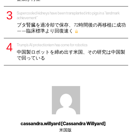
Supercooled kidneys have been transplanted into pigs in a “landmark
achievement”
ブタ腎臓を過冷却で保存、 72時間後の再移植に成功
——臨床標準より回復速く
Trump’s AI protectionism has come for robotics
中国製ロボットを締め出す米国、その研究は中国製
で回っている
cassandra.willyard [Cassandra Willyard]
米国版