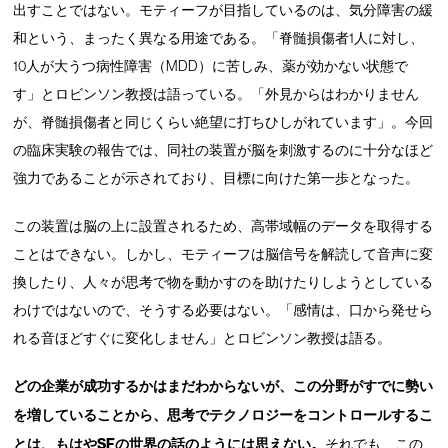
出すことではない。モティーフが目指しているのは、気分障害の緩
和という、まったく異なる用途である。「脊髄損傷者1人に対し、
10人が大うつ病性障害（MDD）に苦しみ、薬が効かない状態で
す」とロビンソン教授は語っている。「外見からはわかりません
が、脊髄損傷者と同じくらい絶望に打ちひしがれています」。今回
の臨床実験の報告では、同社の装置が脳を刺激するのに十分なほど
強力であることが示されており、目標に向けた第一歩となった。
この装置は脳の上に設置されるため、高帯域幅のデータを取得する
ことはできない。しかし、モティーフは脳信号を解読して音声に変
換したり、人々が思考で物を動かすのを助けたりしようとしている
わけではないので、そうする必要はない。「感情は、口から発せら
れる音ほどすぐに変化しません」とロビンソン教授は語る。
どの企業が成功するかはまだわからないが、この分野がすでに勢い
を増していることから、思考でテクノロジーをコントロールするこ
とは、もはやSFの世界の話のようには思えない。
それでも、この