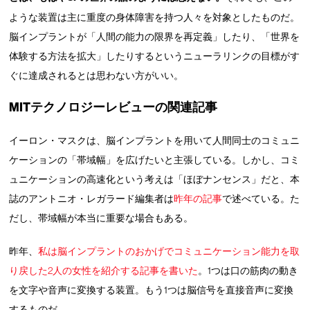
ような装置は主に重度の身体障害を持つ人々を対象としたものだ。
脳インプラントが「人間の能力の限界を再定義」したり、「世界を
体験する方法を拡大」したりするというニューラリンクの目標がす
ぐに達成されるとは思わない方がいい。
MITテクノロジーレビュー
の
関連記事
イーロン・マスクは、脳インプラントを用いて人間同士のコミュニ
ケーションの「帯域幅」を広げたいと主張している。しかし、コミ
ュニケーションの高速化という考えは「ほぼナンセンス」だと、本
誌のアントニオ・レガラード編集者は
昨年の記事
で述べている。た
だし、帯域幅が本当に重要な場合もある。
昨年、
私は脳インプラントのおかげでコミュニケーション能力を取
り戻した2人の女性を紹介する記事を書いた
。1つは口の筋肉の動き
を文字や音声に変換する装置。もう1つは脳信号を直接音声に変換
するものだ。