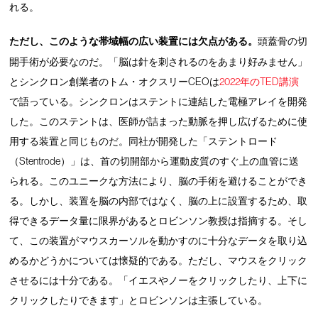
れる。
ただし、このような帯域幅の広い装置には欠点がある。
頭蓋骨の切
開手術が必要なのだ。「脳は針を刺されるのをあまり好みません」
とシンクロン創業者のトム・オクスリーCEOは
2022年のTED講演
で語っている。シンクロンはステントに連結した電極アレイを開発
した。このステントは、医師が詰まった動脈を押し広げるために使
用する装置と同じものだ。同社が開発した「ステントロード
（Stentrode）」は、首の切開部から運動皮質のすぐ上の血管に送
られる。このユニークな方法により、脳の手術を避けることができ
る。しかし、装置を脳の内部ではなく、脳の上に設置するため、取
得できるデータ量に限界があるとロビンソン教授は指摘する。そし
て、この装置がマウスカーソルを動かすのに十分なデータを取り込
めるかどうかについては懐疑的である。ただし、マウスをクリック
させるには十分である。「イエスやノーをクリックしたり、上下に
クリックしたりできます」とロビンソンは主張している。