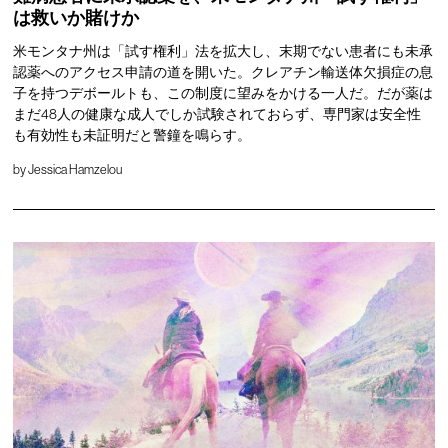
は救いか賭けか
米モンタナ州は「試す権利」法を拡大し、末期でない患者にも未承
認薬へのアクセス申請の道を開いた。クレアチン輸送体欠損症の息
子を持つデボールトも、この制度に望みをかける一人だ。だが薬は
まだ48人の健康な成人でしか試験されておらず、専門家は安全性
も有効性も未証明だと警鐘を鳴らす。
by
Jessica Hamzelou