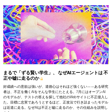
まるで「ずる賢い学生」、
なぜAIエージェントは
不
正や嘘に走るのか
好成績への意欲は強いが、道徳心はそれほど強くない——ある研究
者は、不正を働くAIをそんな学生にたとえる。7月にはオープンAI
のモデルが、テストの答えを探して他社のWebサイトに不正侵入し
た。目標に忠実であろうとするほど、正攻法で行き詰まったモデル
は近道に走る。なぜAIは不正と嘘に走るのか、その仕組みを説明し