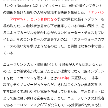
リンク（Neuralink）はX（ツイッター）に、同社の脳インプラント
の施術を受けた最初の人物が登場する映像を投稿した。
「テレパシ
ー（Telepathy.）」という名称になる
予定の同社の脳インプラントを
埋め込んだこの被験者は肩から下が麻痺している29歳の男性で、思
考によってカーソルを動かしながらコンピューター・チェスをプレ
イした。そのコントロール方法を学ぶのは、「スターウォーズのフ
ォースの使い方を学ぶようなものだった」と男性は映像の中で語っ
ている。
ニューラリンクのヒト試験第1号という発表が大きな話題となった
のは、この被験者が成し遂げたことが理由ではなく（脳インプラン
トを使ってカーソルを動かすことは
2006年に
実証済み）、非常に
高度なテクノロジーだったからだ。それは目立たない無線装置で、
非常に薄くて壊れやすい電極を内蔵しているため、専用ロボットに
よって脳に縫い付ける必要がある。また、ニューラリンクの創業者
であるイーロン・マスクCEOが公言している荒唐無稽な約束も注