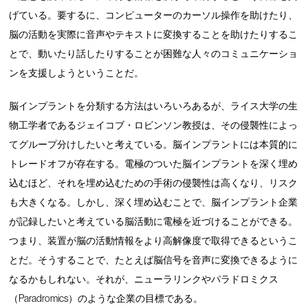
げている。要するに、コンピューターのカーソル操作を助けたり、
脳の活動を実際に音声やテキストに変換することを助けたりするこ
とで、動いたり話したりすることが困難な人々のコミュニケーショ
ンを支援しようということだ。
脳インプラントを分類する方法はいろいろあるが、ライス大学の生
物工学者であるジェイコブ・ロビンソン教授は、その侵襲性によっ
てグループ分けしたいと考えている。脳インプラントには本質的に
トレードオフが存在する。電極のついた脳インプラントを深く埋め
込むほど、それを埋め込むための手術の侵襲性は高くなり、リスク
も大きくなる。しかし、深く埋め込むことで、脳インプラント企業
が記録したいと考えている脳活動に電極を近づけることができる。
つまり、装置が脳の活動情報をより高解像度で取得できるというこ
とだ。そうすることで、たとえば脳信号を音声に変換できるように
なるかもしれない。それが、ニューラリンクやパラドロミクス
（Paradromics）のような企業の目標である。