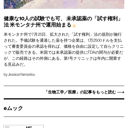
健康な10人の試験でも可、
未承認薬の「試す権利」
法
米モンタナ州で運用始まる
米モンタナ州で7月25日、拡大された「試す権利」法の規則が施行
された。予備試験を通過した薬を持つ企業は、1万2500ドルを支払
って審査委員会の承認を得れば、価格を自由に設定して自らクリニ
ックで販売できる。米国では未承認薬の提供にFDAの関与が必要だ
が、この経路はその外側にある。第1号クリニックは年内に開業す
る見込みだ。
by
Jessica Hamzelou
「生物工学／医療」の記事をもっと読む
eムック