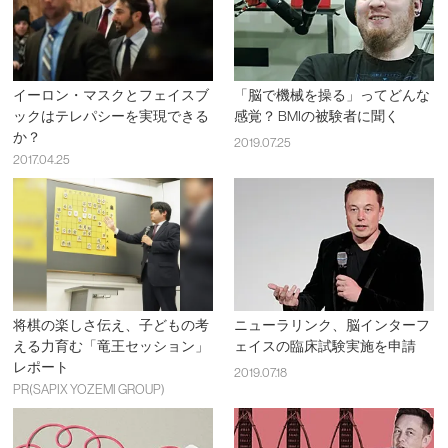
イーロン・マスクとフェイスブ
「脳で機械を操る」ってどんな
ックはテレパシーを実現できる
感覚？ BMIの被験者に聞く
か？
2019.07.25
2017.04.25
将棋の楽しさ伝え、子どもの考
ニューラリンク、脳インターフ
える力育む「竜王セッション」
ェイスの臨床試験実施を申請
レポート
2019.07.18
PR(SAPIX YOZEMI GROUP)