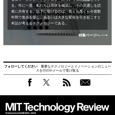
る。年に一度、私たちは現状を確認し、その見通しを読
者に共有する。以下に挙げるのは、良くも悪くも今後数
年間で進歩を促し、あるいは大きな変化を引き起こすと
本誌が考えるテクノロジーである。
特集ページへ
フォローしてください
重要なテクノロジーとイノベーションのニュー
スをSNSやメールで受け取る
Facebook
Twitter
RSS
無料
会員
登録