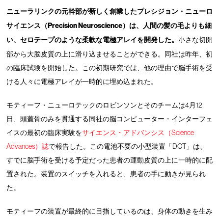
ニューラリンクの元幹部が新しく創業したプレシジョン・ニューロ
サイエンス（Precision Neuroscience）は、人間の髪の毛よりも細
い、セロテープのような柔軟な電極アレイを開発した。
小さな切開
部から大脳皮質の上に滑り込ませることができる。同社は昨年、初
の臨床試験を開始した。この初期研究では、他の理由で脳手術を受
ける人々に電極アレイが一時的に埋め込まれた。
モティーフ・ニューロテックのロビンソンとそのチームは4月12
日、頭蓋骨のみを貫通する同社の脳コンピューター・インターフェ
イスの最初の臨床実験を
サイエンス・アドバンシス（Science
Advances）誌
で報告した。この電池不要の小型装置「DOT」は、
すでに脳手術を受ける予定だった患者の運動皮質の上に一時的に配
置された。装置のスイッチを入れると、患者の手に動きが見られ
た。
モティーフの装置が最終的に目指しているのは、身体の動きを生み