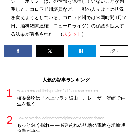
シー・ポリシーはこの情報を保護していないことが判
明した。コロラド州議員など、一部の人々はこの状況
を変えようとしている。コロラド州では米国時間4月17
日、脳神経関連権（ニューロライツ）の保護を拡大す
る法案が署名された。（
スタット
）
1
8
人気の記事ランキング
How lasers could help provide fuel for nuclear reactors
核廃棄物は「地上ウラン鉱山」、レーザー濃縮で再
生を狙う
How an overlooked geothermal plant got a second chance
もっと深く掘れ——採算割れの地熱発電所を米新興
企業が再生