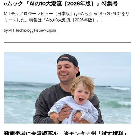
eムック 『AIの10大潮流［2026年版］』特集号
MITテクノロジーレビュー［日本版］はeムック Vol.87 / 2026.07をリ
リースした。特集は『AIの10大潮流［2026年版］』。
by
MIT Technology Review Japan
難病患者に未承認薬を、米モンタナ州「試す権利」