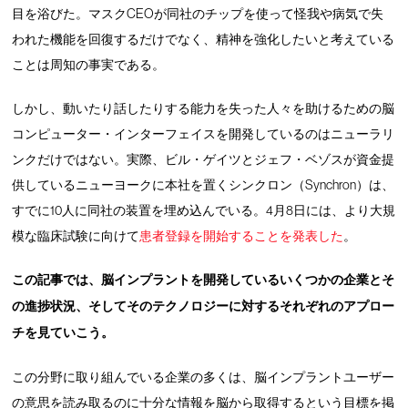
目を浴びた。マスクCEOが同社のチップを使って怪我や病気で失
われた機能を回復するだけでなく、精神を強化したいと考えている
ことは周知の事実である。
しかし、動いたり話したりする能力を失った人々を助けるための脳
コンピューター・インターフェイスを開発しているのはニューラリ
ンクだけではない。実際、ビル・ゲイツとジェフ・ベゾスが資金提
供しているニューヨークに本社を置くシンクロン（Synchron）は、
すでに10人に同社の装置を埋め込んでいる。4月8日には、より大規
模な臨床試験に向けて
患者登録を開始することを発表した
。
この記事では、脳インプラントを開発しているいくつかの企業とそ
の進捗状況、そしてそのテクノロジーに対するそれぞれのアプロー
チを見ていこう。
この分野に取り組んでいる企業の多くは、脳インプラントユーザー
の意思を読み取るのに十分な情報を脳から取得するという目標を掲