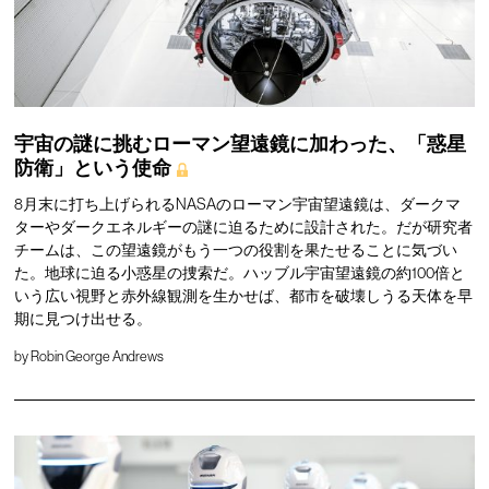
宇宙の謎に挑むローマン望遠鏡に加わった、「惑星
防衛」という使命
8月末に打ち上げられるNASAのローマン宇宙望遠鏡は、ダークマ
ターやダークエネルギーの謎に迫るために設計された。だが研究者
チームは、この望遠鏡がもう一つの役割を果たせることに気づい
た。地球に迫る小惑星の捜索だ。ハッブル宇宙望遠鏡の約100倍と
いう広い視野と赤外線観測を生かせば、都市を破壊しうる天体を早
期に見つけ出せる。
by
Robin George Andrews