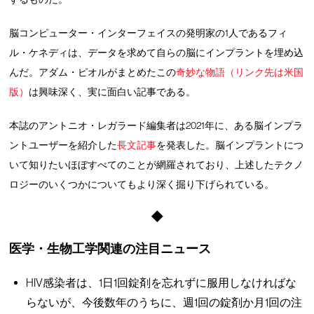
脳コンピューター・インターフェイスの発明家の1人であるフィ
ル・ケネディは、データを求めて自らの脳にインプラントを埋め込
んだ。アダム・ピオルがまとめたこの
奇妙な物語（リンク先は米国
版）
は興味深く、実に面白い記事である。
本誌のアントニオ・レガラード編集者は2021年に、ある脳インプラ
ントユーザーを紹介した
長文記事
を発表した。脳インプラントにつ
いて知りたいほぼすべてのことが網羅されており、上述したテクノ
ロジーのいくつかについてもより深く掘り下げられている。
◆
医学・生物工学関連の注目ニュース
HIV感染者は、1日1回錠剤を忘れずに服用しなければな
らないが、今後数年のうちに、週1回の錠剤か月1回の注