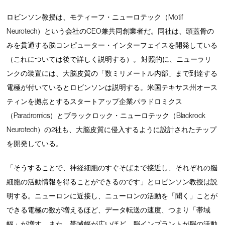
ロビンソン教授は、モティーフ・ニューロテック（Motif
Neurotech）という会社のCEO兼共同創業者だ。同社は、頭蓋骨の
みを貫通する脳コンピューター・インターフェイスを開発している
（これについては後で詳しく説明する）。 対照的に、ニューラリ
ンクの装置には、大脳皮質の「数ミリメートル内部」まで到達する
電極が付いているとロビンソンは説明する。米国テキサス州オース
ティンを拠点とするスタートアップ企業パラドロミクス
（Paradromics）とブラックロック・ニューロテック（Blackrock
Neurotech）の2社も、大脳皮質に侵入するように設計されたチップ
を開発している。
「そうすることで、神経細胞のすぐそばまで接近し、それぞれの脳
細胞の活動情報を得ることができるのです」とロビンソン教授は説
明する。ニューロンに近接し、ニューロンの活動を「聞く」ことが
できる電極の数が増えるほど、データ転送の速度、つまり「帯域
幅」が増す。また、帯域幅が広いほど、脳インプラントが脳の活動