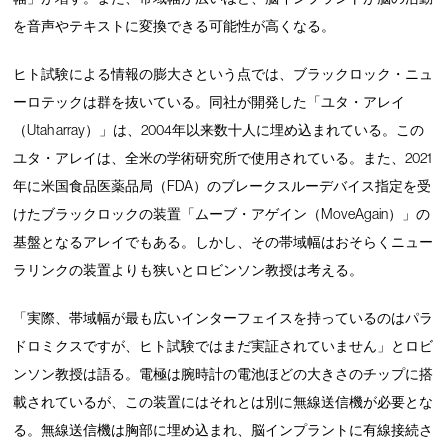
を音声やテキストに変換できる可能性が高くなる。
ヒト試験による情報の膨大さという点では、ブラックロック・ニュ
ーロテックは群を抜いている。同社が開発した「ユタ・アレイ
（Utah array）」は、2004年以来数十人に埋め込まれている。この
ユタ・アレイは、全米の学術研究所で使用されている。また、2021
年に米国食品医薬品局（FDA）のブレークスルーデバイス指定を受
けたブラックロックの装置「ムーブ・アゲイン（MoveAgain）」の
基盤となるアレイでもある。しかし、その帯域幅はおそらくニュー
ラリンクの装置よりも狭いとロビンソン教授は考える。
「実際、帯域幅が最も広いインターフェイスを持っているのはパラ
ドロミクスですが、ヒト試験ではまだ実証されていません」とロビ
ンソン教授は語る。電極は腕時計の電池ほどの大きさのチップに搭
載されているが、この装置にはそれとは別に無線送信機が必要とな
る。無線送信機は胸部に埋め込まれ、脳インプラントに有線接続さ