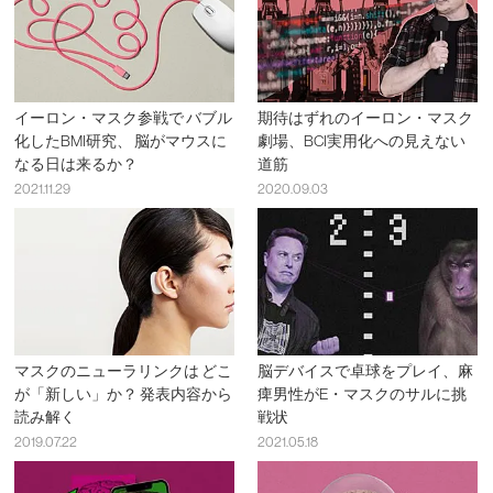
イーロン・マスク参戦で バブル
期待はずれのイーロン・マスク
化したBMI研究、 脳がマウスに
劇場、BCI実用化への見えない
なる日は来るか？
道筋
2021.11.29
2020.09.03
マスクのニューラリンクは どこ
脳デバイスで卓球をプレイ、麻
が「新しい」か？ 発表内容から
痺男性がE・マスクのサルに挑
読み解く
戦状
2019.07.22
2021.05.18