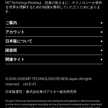
MIT Technology Reviewは、読者の皆さまに、テクノロジーが形作
る 世界を理解するための知識を獲得していただくためにありま
す。
ご案内
+
アカウント
+
日本版について
+
諸規程
+
関連サイト
+
© 2016-2026 MIT TECHNOLOGY REVIEW Japan. All rights
reserved.
v.(V-E+F)
日本版運営：
株式会社角川アスキー総合研究所
No part of this issue may be produced by any mechanical, photographic or electronic process,
or in the form of a phonographic recording, nor may it be stored in a retrieval system, transmitted
or otherwise copied for public or private use without written permission of KADOKAWA ASCII