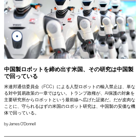
中国製ロボットを締め出す米国、その研究は中国製
で回っている
米連邦通信委員会（FCC）による人型ロボットの輸入禁止は、単な
る対中貿易政策の一章ではない。トランプ政権が、AI保護の対象を
主要研究所からロボットという最前線へ広げた証拠だ。だが皮肉な
ことに、守られるはずの米国のロボット研究は、中国製の安価な機
体で回っている。
by
James O'Donnell