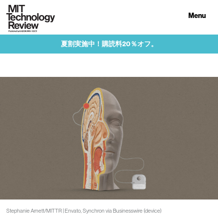
Menu
夏割実施中！購読料20％オフ。
Stephanie Arnett/MITTR | Envato, Synchron via Businesswire (device)