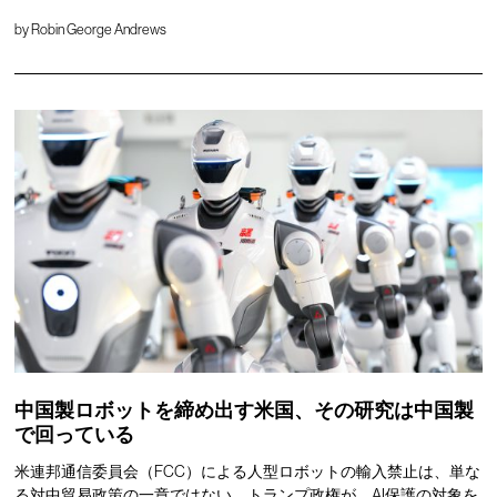
by
Robin George Andrews
中国製ロボットを締め出す米国、その研究は中国製
で回っている
米連邦通信委員会（FCC）による人型ロボットの輸入禁止は、単な
る対中貿易政策の一章ではない。トランプ政権が、AI保護の対象を