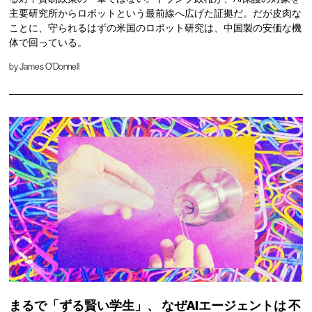
主要研究所からロボットという最前線へ広げた証拠だ。だが皮肉な
ことに、守られるはずの米国のロボット研究は、中国製の安価な機
体で回っている。
by
James O'Donnell
まるで「ずる賢い学生」、
なぜAIエージェントは
不