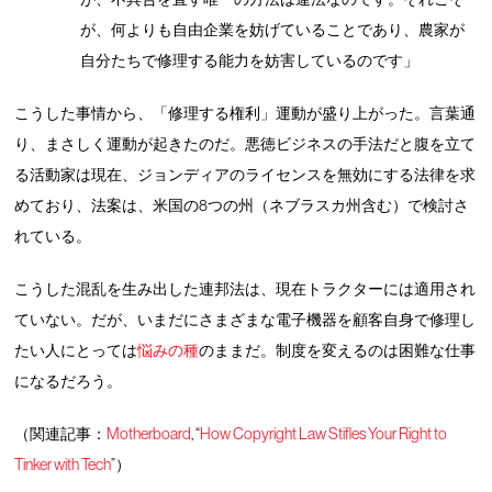
が、何よりも自由企業を妨げていることであり、農家が
自分たちで修理する能力を妨害しているのです」
こうした事情から、「修理する権利」運動が盛り上がった。言葉通
り、まさしく運動が起きたのだ。悪徳ビジネスの手法だと腹を立て
る活動家は現在、ジョンディアのライセンスを無効にする法律を求
めており、法案は、米国の8つの州（ネブラスカ州含む）で検討さ
れている。
こうした混乱を生み出した連邦法は、現在トラクターには適用され
ていない。だが、いまだにさまざまな電子機器を顧客自身で修理し
たい人にとっては
悩みの種
のままだ。制度を変えるのは困難な仕事
になるだろう。
（関連記事：
Motherboard
, “
How Copyright Law Stifles Your Right to
Tinker with Tech
”）