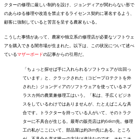
クターの修理に厳しい制約を設け、ジョンディアが関わらない形で
のあらゆる修理や改造を禁止するライセンス契約に署名するよう、
顧客に強制していると苦言を呈する農家もいる。
こうした事情があって、農家や独立系の修理店が必要なソフトウェ
アを購入できる闇市場が生まれた。以下は、この状況について述べ
ている
マザーボード
の記事からの引用だ。
「ちょっと探せば手に入れられるソフトウェアが出回っ
ています」と、クラックされた（コピープロテクトを外
された）ジョンディアのソフトウェアを使っているネブ
ラスカ州の農業兼修理工はいう。「私は、手広くビジネ
スをしているわけではありませんが、たとえばこんな具
合です。トラクターを持っている人がいて、そのトラク
ターに不具合が生じる。最寄の販売店は約64km先。修理
工の私がここにいて、部品屋は約2km先にある。ところ
が、不具合を直す唯一の方法は違法なのです。それこそ