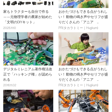
家もトラクターも自分で作る
おかたづけもできる点がうれし
——元物理学者の農家が始めた
い！ 動物の鳴き声やセリフが盛
「文明のDIYキット」
りだくさんの「アニア ...
2025.11.10
PR(タカラトミー｜Hugkum)
デジタルミレニアム著作権法改
おかたづけもできる点がうれし
正で「ハッキング権」が認めら
い！ 動物の鳴き声やセリフが盛
れる
りだくさんの「アニア ...
2016.11.02
PR(タカラトミー｜Hugkum)