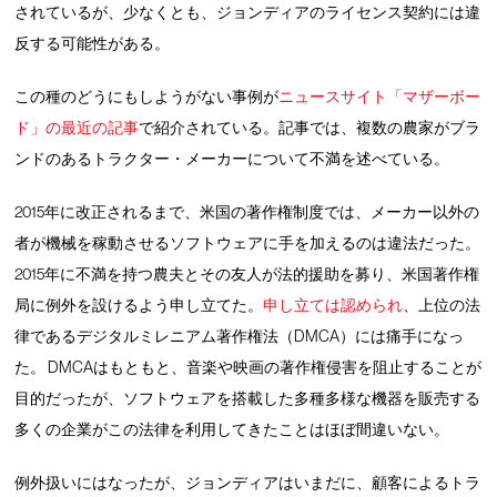
されているが、少なくとも、ジョンディアのライセンス契約には違
反する可能性がある。
この種のどうにもしようがない事例が
ニュースサイト「マザーボー
ド」の最近の記事
で紹介されている。記事では、複数の農家がブラ
ンドのあるトラクター・メーカーについて不満を述べている。
2015年に改正されるまで、米国の著作権制度では、メーカー以外の
者が機械を稼動させるソフトウェアに手を加えるのは違法だった。
2015年に不満を持つ農夫とその友人が法的援助を募り、米国著作権
局に例外を設けるよう申し立てた。
申し立ては認められ
、上位の法
律であるデジタルミレニアム著作権法（DMCA）には痛手になっ
た。 DMCAはもともと、音楽や映画の著作権侵害を阻止することが
目的だったが、ソフトウェアを搭載した多種多様な機器を販売する
多くの企業がこの法律を利用してきたことはほぼ間違いない。
例外扱いにはなったが、ジョンディアはいまだに、顧客によるトラ