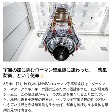
宇宙の謎に挑むローマン望遠鏡に加わった、「惑星
防衛」という使命
8月末に打ち上げられるNASAのローマン宇宙望遠鏡は、ダークマ
ターやダークエネルギーの謎に迫るために設計された。だが研究者
チームは、この望遠鏡がもう一つの役割を果たせることに気づい
た。地球に迫る小惑星の捜索だ。ハッブル宇宙望遠鏡の約100倍と
いう広い視野と赤外線観測を生かせば、都市を破壊しうる天体を早
期に見つけ出せる。