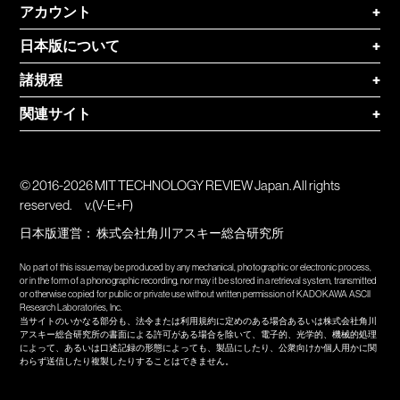
アカウント
+
日本版について
+
諸規程
+
関連サイト
+
© 2016-2026 MIT TECHNOLOGY REVIEW Japan. All rights
reserved.
v.(V-E+F)
日本版運営：
株式会社角川アスキー総合研究所
No part of this issue may be produced by any mechanical, photographic or electronic process,
or in the form of a phonographic recording, nor may it be stored in a retrieval system, transmitted
or otherwise copied for public or private use without written permission of KADOKAWA ASCII
Research Laboratories, Inc.
当サイトのいかなる部分も、法令または利用規約に定めのある場合あるいは株式会社角川
アスキー総合研究所の書面による許可がある場合を除いて、電子的、光学的、機械的処理
によって、あるいは口述記録の形態によっても、製品にしたり、公衆向けか個人用かに関
わらず送信したり複製したりすることはできません。