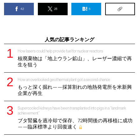
42
28
5
人気の記事ランキング
How lasers could help provide fuel for nuclear reactors
核廃棄物は「地上ウラン鉱山」、レーザー濃縮で再
生を狙う
How an overlooked geothermal plant got a second chance
もっと深く掘れ——採算割れの地熱発電所を米新興
企業が再生
Supercooled kidneys have been transplanted into pigs in a “landmark
achievement”
ブタ腎臓を過冷却で保存、 72時間後の再移植に成功
——臨床標準より回復速く