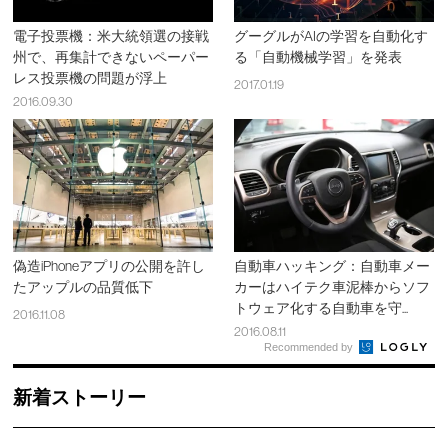
電子投票機：米大統領選の接戦
グーグルがAIの学習を自動化す
州で、再集計できないペーパー
る「自動機械学習」を発表
レス投票機の問題が浮上
2017.01.19
2016.09.30
偽造iPhoneアプリの公開を許し
自動車ハッキング：自動車メー
たアップルの品質低下
カーはハイテク車泥棒からソフ
トウェア化する自動車を守...
2016.11.08
2016.08.11
Recommended by
新着ストーリー