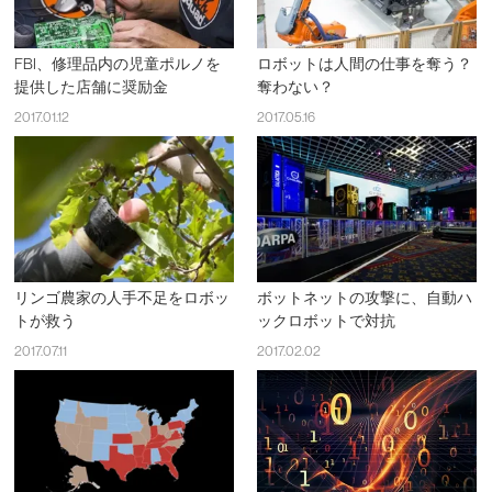
FBI、修理品内の児童ポルノを
ロボットは人間の仕事を奪う？
提供した店舗に奨励金
奪わない？
2017.01.12
2017.05.16
リンゴ農家の人手不足をロボッ
ボットネットの攻撃に、自動ハ
トが救う
ックロボットで対抗
2017.07.11
2017.02.02