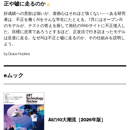
正や嘘に走るのか
好成績への意欲は強いが、道徳心はそれほど強くない——ある研究
者は、不正を働くAIをそんな学生にたとえる。7月にはオープンAI
のモデルが、テストの答えを探して他社のWebサイトに不正侵入し
た。目標に忠実であろうとするほど、正攻法で行き詰まったモデル
は近道に走る。なぜAIは不正と嘘に走るのか、その仕組みを説明し
よう。
by
Grace Huckins
eムック
AIの10大潮流［2026年版］