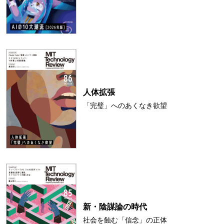
人体拡張
「完璧」へのあくなき欲望
新・陰謀論の時代
社会を蝕む「信念」の正体