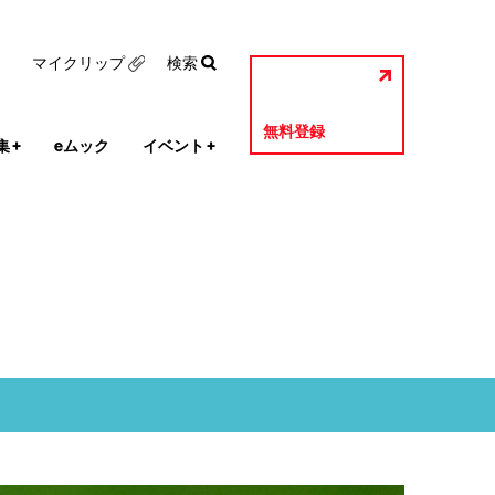
マイクリップ
検索
無料登録
集
+
eムック
イベント
+