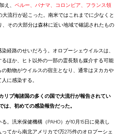
加え、
ペルー、パナマ、コロンビア、フランス領
上の大流行が起こった。南米ではこれまでに少なくと
り、その大部分は森林に近い地域で確認されたもの
感染経路のせいだろう。オロプーシェウイルスは、
するほか、ヒト以外の一部の霊長類も媒介する可能
らの動物がウイルスの宿主となり、通常はヌカカや
て人に感染する。
、カリブ海諸国の多くの国で大流行が報告されてい
バでは、初めての感染報告だった。
。汎米保健機構（PAHO）が10月15日に発表し
ってから南北アメリカで1万275件のオロプーシェ