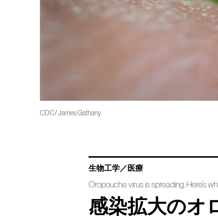
CDC/ James Gathany
生物工学／医療
Oropouche virus is spreading. Here’s w
感染拡大のオ