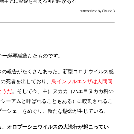
新生児に影響を与える可能性がある
summarized by Claude 3
を一部再編集したものです。
スの報告がたくさんあった。新型コロナウイルス感
千人の死者を出しており、
鳥インフルエンザは人間同
ようだ
。そして今、主にヌカカ（ハエ目ヌカカ科の
ーシーアムと呼ばれることもある）に咬刺されるこ
プーシェ」をめぐり、新たな懸念が生じている。
ら、オロプーシェウイルスの大流行が起こって
い