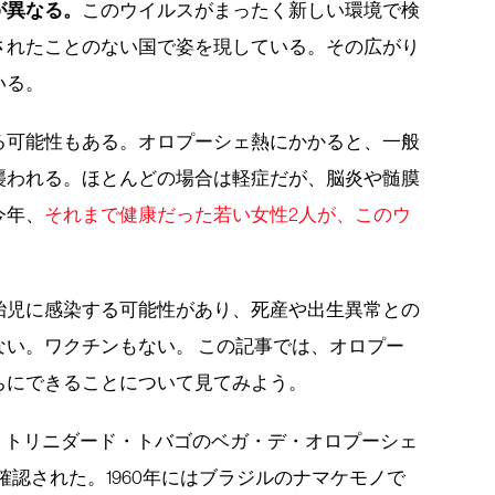
が異なる。
このウイルスがまったく新しい環境で検
されたことのない国で姿を現している。その広がり
いる。
る可能性もある。オロプーシェ熱にかかると、一般
襲われる。ほとんどの場合は軽症だが、脳炎や髄膜
今年、
それまで健康だった若い女性2人が、このウ
胎児に感染する可能性があり、死産や出生異常との
ない。ワクチンもない。 この記事では、オロプー
ちにできることについて見てみよう。
に、トリニダード・トバゴのベガ・デ・オロプーシェ
確認された。1960年にはブラジルのナマケモノで