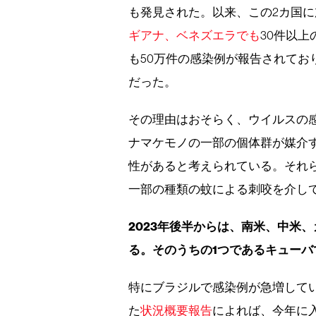
も発見された。以来、この2カ国に
ギアナ、ベネズエラでも
30件以
も50万件の感染例が報告されてお
だった。
その理由はおそらく、ウイルスの
ナマケモノの一部の個体群が媒介
性があると考えられている。それ
一部の種類の蚊による刺咬を介し
2023年後半からは、南米、中米
る。そのうちの1つであるキュー
特にブラジルで感染例が急増している
た
状況概要報告
によれば、今年に入