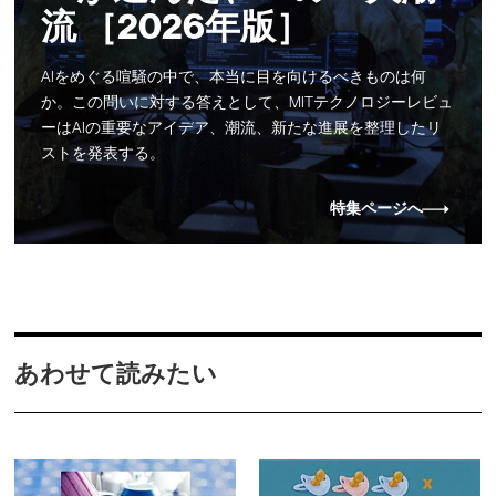
流 ［2026年版］
AIをめぐる喧騒の中で、本当に目を向けるべきものは何
か。この問いに対する答えとして、MITテクノロジーレビュ
ーはAIの重要なアイデア、潮流、新たな進展を整理したリ
ストを発表する。
特集ページへ
あわせて読みたい