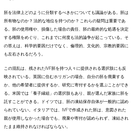
胚を法律上どのように分類するべきかについても議論がある。胚は
所有物なのか？ 法的な地位を持つのか？ これらの疑問は重要であ
る。胚の使用権や、損傷した場合の責任、胚の最終的な処遇を決定
する権限をめぐり、これまでに何度も法的論争が起こっている。そ
の答えは、科学的要因だけでなく、倫理的、文化的、宗教的要因に
も左右されるだろう。
この混乱は、残されたIVF胚を持つ人々に提供される選択肢にも反
映されている。英国に住むホリガンの場合、自分の胚を廃棄する
か、他の希望者に提供するか、研究に寄付するかを選ぶことができ
る。米国では「養子縁組」の選択肢もあり、親が選んだ家族に胚を
託すことができる。ドイツでは、胚の凍結保存自体が一般的に認め
られていない。イタリアでは、IVFで作成された胚は、意図された
親が使用しなかった場合でも、廃棄や寄付が認められず、凍結され
たまま維持されなければならない。