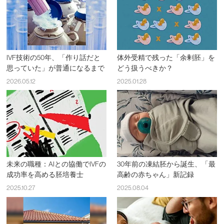
IVF技術の50年、「作り話だと
体外受精で残った「余剰胚」を
思っていた」が普通になるまで
どう扱うべきか？
2026.05.12
2025.01.28
未来の職種：AIとの協働でIVFの
30年前の凍結胚から誕生、「最
成功率を高める胚培養士
高齢の赤ちゃん」新記録
2025.10.27
2025.08.04