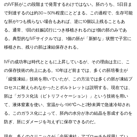
のIVF胚がこの段階まで発育するわけではない。胚のうち、5日目ま
で到達するのは約30～50%程度にとどまる。この過程で、生存可能
な胚が1つも残らない場合もあれば、逆に10個以上残ることもあ
る。通常、1回の妊娠試行につき移植されるのは1個の胚のみであ
る。典型的なIVFサイクルでは、1個の胚が「新鮮な」状態で子宮に
移植され、残りの胚は凍結保存される。
IVFの成功率は時代とともに上昇しているが、その理由は主に、こ
の保存技術の向上にある。10年ほど前までは、多くの胚培養士が
「緩慢凍結」技術を用いていたが、この方法では多くの胚が凍結プ
ロセスに耐えられなかったとボルトレットは説明する。現在では、
胚は「ガラス化法（ビトリフィケーション）」という技術を用い
て、液体窒素を使い、室温から-196℃へと2秒未満で急速冷却され
る。このガラス化によって、胚内の水分が氷の結晶を形成するのを
防ぎ、胚にダメージを与えずに保存できるのだ。
現在、多くのクリニックが「全胚凍結」アプローチを採用してい