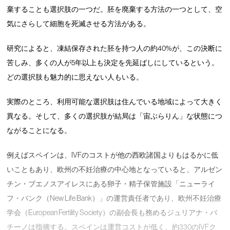
棄することも選択肢の一つだ。胚を廃棄する方法の一つとして、空
気にさらして細胞を死滅させる方法がある。
研究によると、凍結保存された胚を持つ人の約40%が、この決断に
苦しみ、多くの人が5年以上も決定を先延ばしにしているという。
どの選択肢も魅力的に思えない人もいる。
実際のところ、利用可能な選択肢は住んでいる地域によって大きく
異なる。そして、多くの選択肢が結局は「宙ぶらりん」な状態につ
ながることになる。
例えばスペインは、IVFのコストが他の西欧諸国よりもはるかに低
いこともあり、欧州の不妊治療の中心地となっていると、アルゼン
チン・ブエノスアイレスにある卵子・精子保管施設「ニューライ
フ・バンク（New Life Bank）」の運営責任者であり、欧州不妊治療
学会（European Fertility Society）の副会長も務めるジュリアナ・バ
チーノは指摘する。スペインは運営コストが低く、約330のIVFク