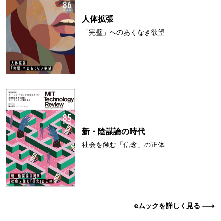
人体拡張
「完璧」へのあくなき欲望
新・陰謀論の時代
社会を蝕む「信念」の正体
eムックを詳しく見る