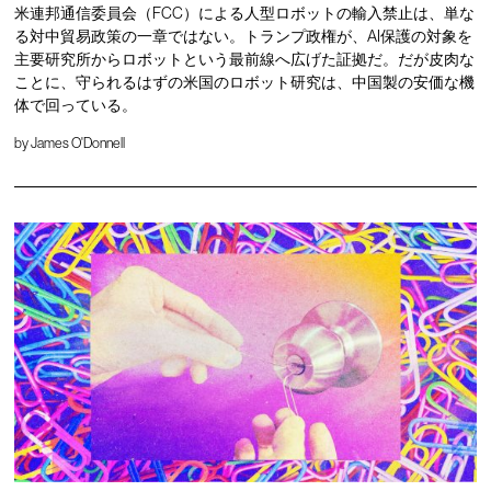
米連邦通信委員会（FCC）による人型ロボットの輸入禁止は、単な
る対中貿易政策の一章ではない。トランプ政権が、AI保護の対象を
主要研究所からロボットという最前線へ広げた証拠だ。だが皮肉な
ことに、守られるはずの米国のロボット研究は、中国製の安価な機
体で回っている。
by
James O'Donnell