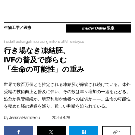
生物工学／医療
Insider Online
限定
Inside the strange limbo facing millions of IVF embryos
行き場なき凍結胚、
IVFの普及で膨らむ
「生命の可能性」の重み
世界で数百万個とも推定される凍結胚が保管され続けている。体外
受精の技術向上と普及に伴い、その数は年々増加の一途をたどる。
処分か保管継続か、研究利用か他者への提供か——。生命の可能性
を秘めた胚の処遇を巡り、難しい判断を迫られている。
by
Jessica Hamzelou
2025.01.28
7