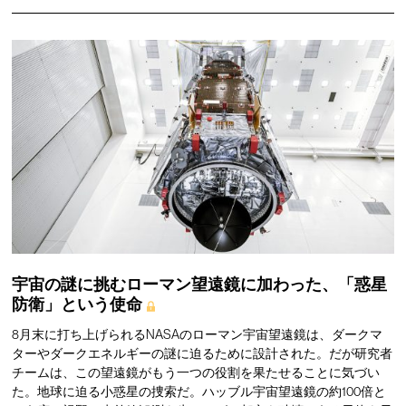
宇宙の謎に挑むローマン望遠鏡に加わった、「惑星
防衛」という使命
8月末に打ち上げられるNASAのローマン宇宙望遠鏡は、ダークマ
ターやダークエネルギーの謎に迫るために設計された。だが研究者
チームは、この望遠鏡がもう一つの役割を果たせることに気づい
た。地球に迫る小惑星の捜索だ。ハッブル宇宙望遠鏡の約100倍と