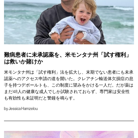
難病患者に未承認薬を、米モンタナ州「試す権利」
は救いか賭けか
米モンタナ州は「試す権利」法を拡大し、末期でない患者にも未承
認薬へのアクセス申請の道を開いた。クレアチン輸送体欠損症の息
子を持つデボールトも、この制度に望みをかける一人だ。だが薬は
まだ48人の健康な成人でしか試験されておらず、専門家は安全性
も有効性も未証明だと警鐘を鳴らす。
by
Jessica Hamzelou