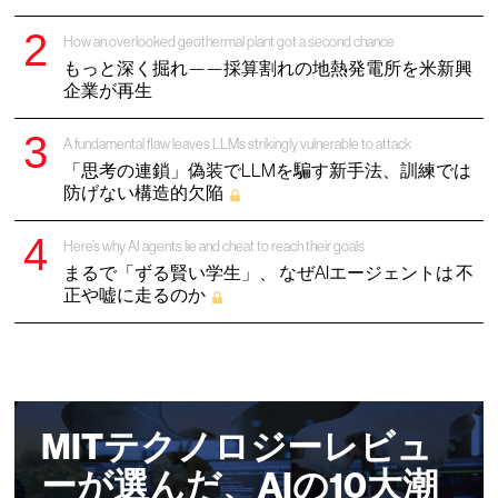
How an overlooked geothermal plant got a second chance
もっと深く掘れ——採算割れの地熱発電所を米新興
企業が再生
A fundamental flaw leaves LLMs strikingly vulnerable to attack
「思考の連鎖」偽装でLLMを騙す新手法、訓練では
防げない構造的欠陥
Here’s why AI agents lie and cheat to reach their goals
まるで「ずる賢い学生」、 なぜAIエージェントは 不
正や嘘に走るのか
MITテクノロジーレビュ
ーが選んだ、AIの10大潮