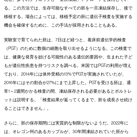
る。この方法では、生存可能なすべての胚を一旦凍結保存し、後で
移植する。場合によっては、移植予定の胚に遺伝子検査を実施する
機会を確保するために、この手法が採用されることもある。
実験室で育てられた胚は、7日ほど経つと、着床前遺伝学的検査
（PGT）のために数個の細胞を取り出せるようになる。この検査で
は、健康な発育を妨げる可能性のある遺伝的要因や、生まれた子ど
もが遺伝性疾患を持つリスクを調べる。米国ではPGTの利用が増え
ており、2014年には体外受精の13%でPGTが実施されていたが、
2016年にはその割合が27%にまで上昇した。PGTを受ける胚は、通
常1～2週間かかる検査の間、凍結保存される必要があるとボルトレ
ットは説明する。「検査結果が返ってくるまで、胚を成長させ続け
ることはできません」。
さらに、胚の保存期間には実質的な制限がないようだ。2022年に
は、オレゴン州のあるカップルが、30年間凍結されていた胚から