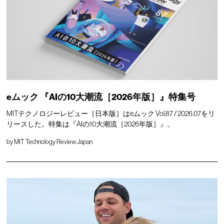
eムック 『AIの10大潮流［2026年版］』特集号
MITテクノロジーレビュー［日本版］はeムック Vol.87 / 2026.07をリ
リースした。特集は『AIの10大潮流［2026年版］』。
by
MIT Technology Review Japan