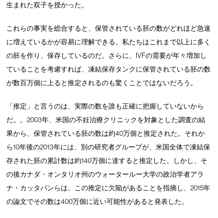
生まれた双子を授かった。
これらの事実を総合すると、保管されている胚の数がどれほど急速
に増えているかが容易に理解できる。私たちはこれまで以上に多く
の胚を作り、保存しているのだ。さらに、IVFの需要が年々増加し
ていることを考慮すれば、凍結保存タンクに保管されている胚の数
が数百万個に上ると推定されるのも驚くことではないだろう。
「推定」と言うのは、実際の数を誰も正確に把握していないから
だ。。2003年、米国の不妊治療クリニックを対象とした調査の結
果から、保管されている胚の数は約40万個と推定された。それか
ら10年後の2013年には、別の研究者グループが、米国全体で凍結保
存された胚の累計数は約140万個に達すると推定した。しかし、そ
の後カナダ・オンタリオ州のウォータールー大学の政治学者アラ
ナ・カッタパンらは、この推定に欠陥があることを指摘し、2015年
の論文でその数は400万個に近い可能性があると発表した。