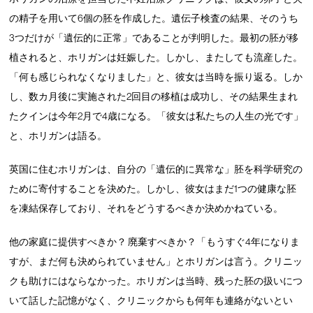
の精子を用いて6個の胚を作成した。遺伝子検査の結果、そのうち
3つだけが「遺伝的に正常」であることが判明した。最初の胚が移
植されると、ホリガンは妊娠した。しかし、またしても流産した。
「何も感じられなくなりました」と、彼女は当時を振り返る。しか
し、数カ月後に実施された2回目の移植は成功し、その結果生まれ
たクインは今年2月で4歳になる。「彼女は私たちの人生の光です」
と、ホリガンは語る。
英国に住むホリガンは、自分の「遺伝的に異常な」胚を科学研究の
ために寄付することを決めた。しかし、彼女はまだ1つの健康な胚
を凍結保存しており、それをどうするべきか決めかねている。
他の家庭に提供すべきか？ 廃棄すべきか？「もうすぐ4年になりま
すが、まだ何も決められていません」とホリガンは言う。クリニッ
クも助けにはならなかった。ホリガンは当時、残った胚の扱いにつ
いて話した記憶がなく、クリニックからも何年も連絡がないとい