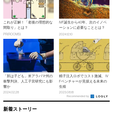
これが正解！「老後の理想的な
IVF誕生から40年、次のイノベ
間取り」とは？
ーションに必要なこととは？
PR(ROOMS)
2024.12.10
「胚は子ども」米アラバマ州の
精子注入ロボでコスト激減、 IV
衝撃判決、人工子宮研究にも影
Fベンチャーが見据える未来の
響か
生殖
2024.02.28
2023.08.18
Recommended by
新着ストーリー