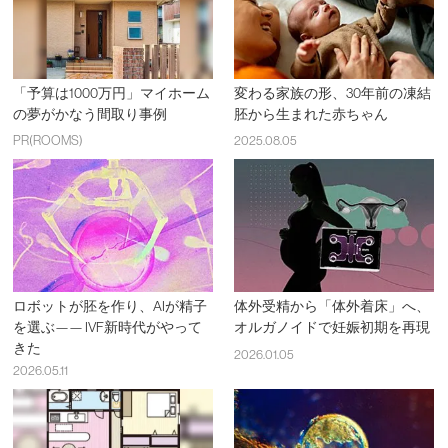
「予算は1000万円」マイホーム
変わる家族の形、30年前の凍結
の夢がかなう間取り事例
胚から生まれた赤ちゃん
PR(ROOMS)
2025.08.05
ロボットが胚を作り、AIが精子
体外受精から「体外着床」へ、
を選ぶ—— IVF新時代がやって
オルガノイドで妊娠初期を再現
きた
2026.01.05
2026.05.11