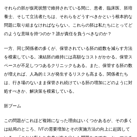
それらの胚が仮死状態で維持されている間に、患者、臨床医、胚培
養士、そして立法者たちは、それらをどうすべきかという根本的な
問題に取り組まなければならない。これらの胚は私たちにとってど
のような意味を持つのか？ 誰が責任を負うべきなのか？
一方、同じ関係者の多くが、保管されている胚の総数を減らす方法
を模索している。凍結胚の維持には高額なコストがかかる。保管ス
ペースが不足しつつあるクリニックもある。また、保管する胚の数
が増えれば、人為的ミスが発生するリスクも高まる。関係者たち
は、行き場のないまま保管され続けている胚の増加にどのように対
処すべきか、解決策を模索している。
胚ブーム
この問題がこれほど複雑になった理由はいくつかあるが、その多く
は結局のところ、IVFの需要増加とその実施方法の向上に起因して