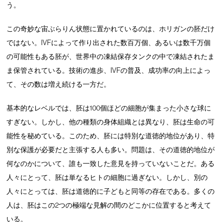
う。
この奇妙な宙ぶらりん状態に置かれているのは、ホリガンの胚だけ
ではない。IVFによって作り出された数百万個、あるいは数千万個
の可能性もある胚が、世界中の凍結保存タンクの中で凍結されたま
ま保管されている。技術の進歩、IVFの普及、成功率の向上によっ
て、その数は増え続ける一方だ。
基本的なレベルでは、胚は100個ほどの細胞が集まった小さな球に
すぎない。しかし、他の種類の身体組織とは異なり、胚は生命の可
能性を秘めている。このため、胚には特別な道徳的地位があり、特
別な保護が必要だと主張する人も多い。問題は、その道徳的地位が
何なのかについて、誰も一致した意見を持っていないことだ。ある
人々にとって、胚は単なるヒトの細胞に過ぎない。しかし、別の
人々にとっては、胚は道徳的に子どもと同等の存在である。多くの
人は、胚はこの2つの極端な見解の間のどこかに位置すると考えて
いる。