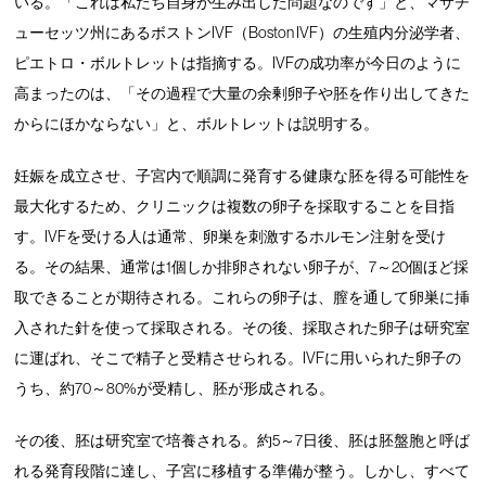
いる。「これは私たち自身が生み出した問題なのです」と、マサチ
ューセッツ州にあるボストンIVF（Boston IVF）の生殖内分泌学者、
ピエトロ・ボルトレットは指摘する。IVFの成功率が今日のように
高まったのは、「その過程で大量の余剰卵子や胚を作り出してきた
からにほかならない」と、ボルトレットは説明する。
妊娠を成立させ、子宮内で順調に発育する健康な胚を得る可能性を
最大化するため、クリニックは複数の卵子を採取することを目指
す。IVFを受ける人は通常、卵巣を刺激するホルモン注射を受け
る。その結果、通常は1個しか排卵されない卵子が、7～20個ほど採
取できることが期待される。これらの卵子は、膣を通して卵巣に挿
入された針を使って採取される。その後、採取された卵子は研究室
に運ばれ、そこで精子と受精させられる。IVFに用いられた卵子の
うち、約70～80%が受精し、胚が形成される。
その後、胚は研究室で培養される。約5～7日後、胚は胚盤胞と呼ば
れる発育段階に達し、子宮に移植する準備が整う。しかし、すべて