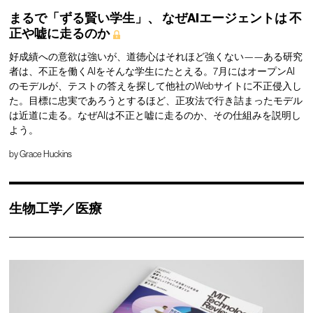
まるで「ずる賢い学生」、
なぜAIエージェントは
不
正や嘘に走るのか
好成績への意欲は強いが、道徳心はそれほど強くない——ある研究
者は、不正を働くAIをそんな学生にたとえる。7月にはオープンAI
のモデルが、テストの答えを探して他社のWebサイトに不正侵入し
た。目標に忠実であろうとするほど、正攻法で行き詰まったモデル
は近道に走る。なぜAIは不正と嘘に走るのか、その仕組みを説明し
よう。
by
Grace Huckins
生物工学／医療