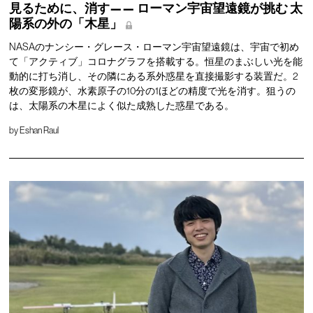
見るために、消す——
ローマン宇宙望遠鏡が挑む
太
陽系の外の「木星」
NASAのナンシー・グレース・ローマン宇宙望遠鏡は、宇宙で初め
て「アクティブ」コロナグラフを搭載する。恒星のまぶしい光を能
動的に打ち消し、その隣にある系外惑星を直接撮影する装置だ。2
枚の変形鏡が、水素原子の10分の1ほどの精度で光を消す。狙うの
は、太陽系の木星によく似た成熟した惑星である。
by
Eshan Raul