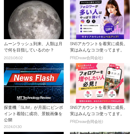
ムーンラッシュ到来、人類は月
SNSアカウントを着実に成長。
で何を目指しているのか？
実はみんなココ使ってます。
2023.08.02
PR(Dreaw合同会社)
探査機「SLIM」が月面にピンポ
SNSアカウントを着実に成長。
イント着陸に成功、景観画像を
実はみんなココ使ってます。
公開
PR(Dreaw合同会社)
2024.01.30