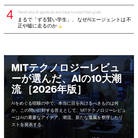
Here’s why AI agents lie and cheat to reach their goals
まるで「ずる賢い学生」、 なぜAIエージェントは 不
正や嘘に走るのか
MITテクノロジーレビュ
ーが選んだ、AIの10大潮
流 ［2026年版］
AIをめぐる喧騒の中で、本当に目を向けるべきものは何
か。この問いに対する答えとして、MITテクノロジーレビュ
ーはAIの重要なアイデア、潮流、新たな進展を整理したリ
ストを発表する。