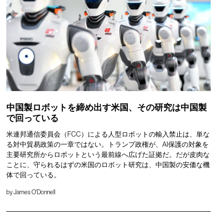
中国製ロボットを締め出す米国、その研究は中国製
で回っている
米連邦通信委員会（FCC）による人型ロボットの輸入禁止は、単な
る対中貿易政策の一章ではない。トランプ政権が、AI保護の対象を
主要研究所からロボットという最前線へ広げた証拠だ。だが皮肉な
ことに、守られるはずの米国のロボット研究は、中国製の安価な機
体で回っている。
by
James O'Donnell