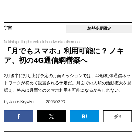
宇宙
無料会員
限定
Nokia is putting the first cellular network on the moon
「月でもスマホ」利用可能に？ ノキ
ア、初の4G通信網構築へ
2月後半に打ち上げ予定の月面ミッションでは、4G移動体通信ネッ
トワークが初めて設置される予定だ。月面での人類の活動拡大を見
据え、将来は月面でのスマホ利用も可能になるかもしれない。
by
Jacek Krywko
2025.02.20
5