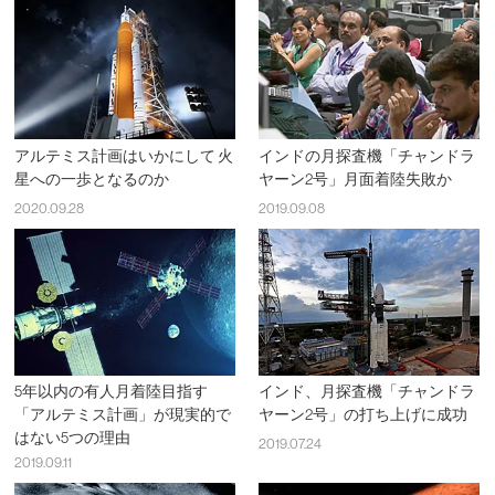
アルテミス計画はいかにして 火
インドの月探査機「チャンドラ
星への一歩となるのか
ヤーン2号」月面着陸失敗か
2020.09.28
2019.09.08
5年以内の有人月着陸目指す
インド、月探査機「チャンドラ
「アルテミス計画」が現実的で
ヤーン2号」の打ち上げに成功
はない5つの理由
2019.07.24
2019.09.11