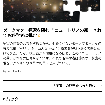
ダークマター探索を阻む
「ニュートリノの霧」
それ
でも科学者は挑む
宇宙の物質の83%を占めながら、姿を見せないダークマター。その
有力候補「WIMP」を、巨大なキセノン検出器が地下深くで探し続
けてきた。だが、検出器が高感度になるほど、この「ニュートリノ
の霧」が本命の信号をかき消す。それでも科学者は諦めず、探索の
場をアクシオンや木星の衛星へと広げている。
by
Dan Garisto
「宇宙」の記事をもっと読む
eムック