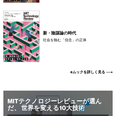
新・陰謀論の時代
社会を蝕む「信念」の正体
eムックを詳しく見る
MITテクノロジーレビューが選ん
だ、 世界を変える10大技術