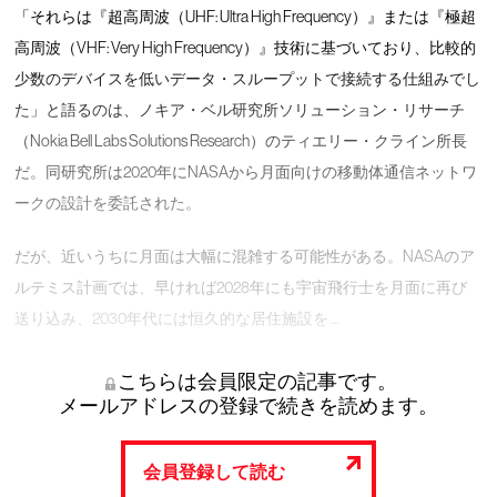
「それらは『超高周波（UHF: Ultra High Frequency）』または『極超
高周波（VHF: Very High Frequency）』技術に基づいており、比較的
少数のデバイスを低いデータ・スループットで接続する仕組みでし
た」と語るのは、ノキア・ベル研究所ソリューション・リサーチ
（Nokia Bell Labs Solutions Research）のティエリー・クライン所長
だ。同研究所は2020年にNASAから月面向けの移動体通信ネットワ
ークの設計を委託された。
だが、近いうちに月面は大幅に混雑する可能性がある。NASAのア
ルテミス計画では、早ければ2028年にも宇宙飛行士を月面に再び
送り込み、2030年代には恒久的な居住施設を …
こちらは会員限定の記事です。
メールアドレスの登録で続きを読めます。
会員登録して読む