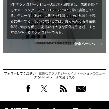
MITテクノロジーレビューの記者と編集者は、未来を形作
るエマージング・テクノロジーについて常に議論してい
る。年に一度、私たちは現状を確認し、その見通しを読
者に共有する。以下に挙げるのは、良くも悪くも今後数
年間で進歩を促し、あるいは大きな変化を引き起こすと
本誌が考えるテクノロジーである。
特集ページへ
フォローしてください
重要なテクノロジーとイノベーションのニュー
スをSNSやメールで受け取る
Facebook
Twitter
RSS
無料
会員
登録