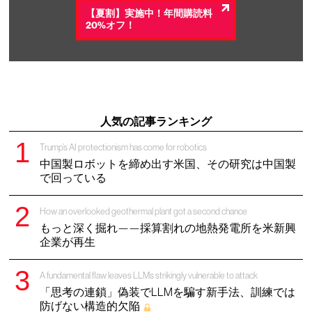
【夏割】実施中！年間購読料
20%オフ！
人気の記事ランキング
Trump’s AI protectionism has come for robotics
中国製ロボットを締め出す米国、その研究は中国製
で回っている
How an overlooked geothermal plant got a second chance
もっと深く掘れ——採算割れの地熱発電所を米新興
企業が再生
A fundamental flaw leaves LLMs strikingly vulnerable to attack
「思考の連鎖」偽装でLLMを騙す新手法、訓練では
防げない構造的欠陥