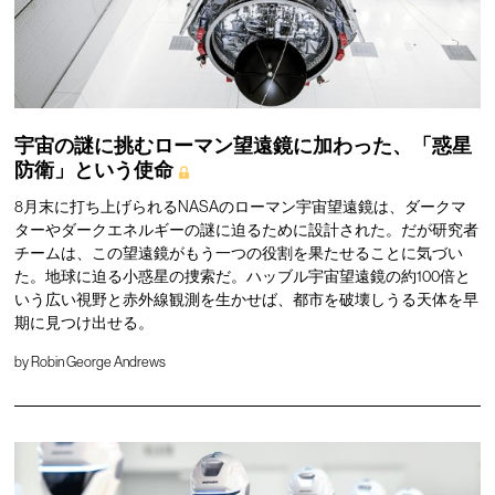
宇宙の謎に挑むローマン望遠鏡に加わった、「惑星
防衛」という使命
8月末に打ち上げられるNASAのローマン宇宙望遠鏡は、ダークマ
ターやダークエネルギーの謎に迫るために設計された。だが研究者
チームは、この望遠鏡がもう一つの役割を果たせることに気づい
た。地球に迫る小惑星の捜索だ。ハッブル宇宙望遠鏡の約100倍と
いう広い視野と赤外線観測を生かせば、都市を破壊しうる天体を早
期に見つけ出せる。
by
Robin George Andrews