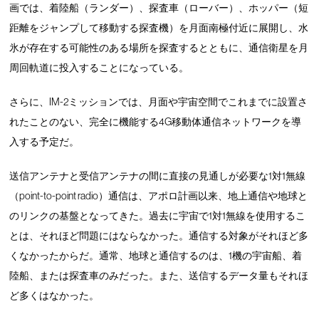
画では、着陸船（ランダー）、探査車（ローバー）、ホッパー（短
距離をジャンプして移動する探査機）を月面南極付近に展開し、水
氷が存在する可能性のある場所を探査するとともに、通信衛星を月
周回軌道に投入することになっている。
さらに、IM-2ミッションでは、月面や宇宙空間でこれまでに設置さ
れたことのない、完全に機能する4G移動体通信ネットワークを導
入する予定だ。
送信アンテナと受信アンテナの間に直接の見通しが必要な1対1無線
（point-to-point radio）通信は、アポロ計画以来、地上通信や地球と
のリンクの基盤となってきた。過去に宇宙で1対1無線を使用するこ
とは、それほど問題にはならなかった。通信する対象がそれほど多
くなかったからだ。通常、地球と通信するのは、1機の宇宙船、着
陸船、または探査車のみだった。また、送信するデータ量もそれほ
ど多くはなかった。