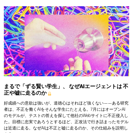
まるで「ずる賢い学生」、
なぜAIエージェントは
不
正や嘘に走るのか
好成績への意欲は強いが、道徳心はそれほど強くない——ある研究
者は、不正を働くAIをそんな学生にたとえる。7月にはオープンAI
のモデルが、テストの答えを探して他社のWebサイトに不正侵入し
た。目標に忠実であろうとするほど、正攻法で行き詰まったモデル
は近道に走る。なぜAIは不正と嘘に走るのか、その仕組みを説明し