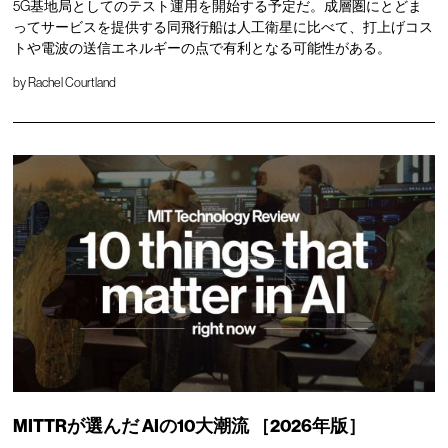
5G基地局としてのテスト運用を開始する予定だ。成層圏にとどま
ってサービスを提供する同飛行船は人工衛星に比べて、打上げコス
トや電波の送信エネルギーの点で有利となる可能性がある。
by
Rachel Courtland
MITTRが選んだ
AIの10大潮流
［2026年版］