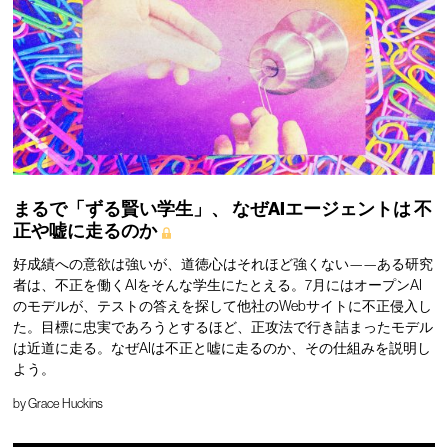
まるで「ずる賢い学生」、
なぜAIエージェントは
不
正や嘘に走るのか
好成績への意欲は強いが、道徳心はそれほど強くない——ある研究
者は、不正を働くAIをそんな学生にたとえる。7月にはオープンAI
のモデルが、テストの答えを探して他社のWebサイトに不正侵入し
た。目標に忠実であろうとするほど、正攻法で行き詰まったモデル
は近道に走る。なぜAIは不正と嘘に走るのか、その仕組みを説明し
よう。
by
Grace Huckins