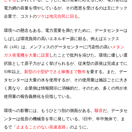
電力網の容量を増やしているが、その恩恵を受けるのは主にテック
企業で、コストの
ツケは地元住民に回る
。
環境への懸念もある。電力需要を満たすために、データセンターは
しばしば環境負荷の高いエネルギー源に頼る。例えばエックス
AI（xAI）は、メンフィスのデータセンターに汚染性の高い
メタン
ガス発電機を大量に設置
したことで批判を浴びた。環境に優しい選
択肢として原子力がよく挙げられるが、従来型の原発は完成までに
10年以上、
新型の小型炉でさえ稼働まで数年
を要する。また、デー
タセンターは大量の水を使用するが、その使用量は施設ごとに大き
く異なり、企業側は情報開示に消極的だ。そのため、多くの州が水
使用量の報告義務化を目指している。
環境への影響には、もうひとつ別の側面がある。
騒音
だ。データセ
ンターは低音の機械音を常に発している。1日中、年中無休で、ま
るで「
止まることのない高速道路
」のように。