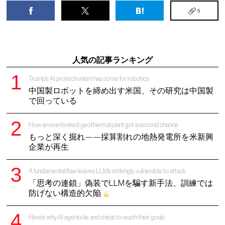
5
人気の記事ランキング
Trump’s AI protectionism has come for robotics
中国製ロボットを締め出す米国、その研究は中国製
で回っている
How an overlooked geothermal plant got a second chance
もっと深く掘れ——採算割れの地熱発電所を米新興
企業が再生
A fundamental flaw leaves LLMs strikingly vulnerable to attack
「思考の連鎖」偽装でLLMを騙す新手法、訓練では
防げない構造的欠陥
Here’s why AI agents lie and cheat to reach their goals