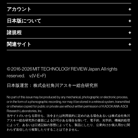
アカウント
+
日本版について
+
諸規程
+
関連サイト
+
© 2016-2026 MIT TECHNOLOGY REVIEW Japan. All rights
reserved.
v.(V-E+F)
日本版運営：
株式会社角川アスキー総合研究所
No part of this issue may be produced by any mechanical, photographic or electronic process,
or in the form of a phonographic recording, nor may it be stored in a retrieval system, transmitted
or otherwise copied for public or private use without written permission of KADOKAWA ASCII
Research Laboratories, Inc.
当サイトのいかなる部分も、法令または利用規約に定めのある場合あるいは株式会社角川
アスキー総合研究所の書面による許可がある場合を除いて、電子的、光学的、機械的処理
によって、あるいは口述記録の形態によっても、製品にしたり、公衆向けか個人用かに関
わらず送信したり複製したりすることはできません。