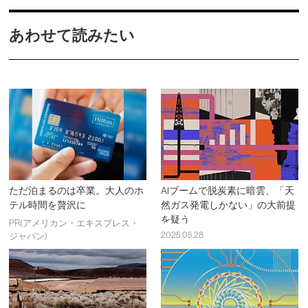
あわせて読みたい
ただ泊まるのは卒業。大人のホ
AIブームで脱炭素に暗雲、「天
テル時間を贅沢に
然ガス発電しかない」の大前提
を疑う
PR(アメリカン・エキスプレス・
2025.05.28
ジャパン)