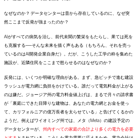
なぜなのか？ データセンターは昔から存在しているのに、なぜ突
然ここまで反発が強まったのか？
AIがすべての病気を治し、前代未聞の繁栄をもたらし、果ては死を
も克服する──そんな未来を描く声もある（もちろん、それを売っ
ているのはAI開発企業自身だ）。だが、こうした工学の粋を集めた
施設が、近隣住民をここまで怒らせるのはなぜなのか？
反発には、いくつか明確な理由がある。まず、急ピッチで進む建設
ラッシュが電力網に負担をかけている。誰だって電気料金が上がる
のは嫌だ。ジョージア州の電力料金値上げは、まるで月々の請求書
が「裏庭にできた目障りな建物は、あなたの電力網とお金を使っ
て、カリフォルニアの億万長者を太らせている」と告げてくるかの
ようだ。例えばワイオミング州では、メタ（Meta）の建設予定の
データセンターが、
州内すべての家庭の合計より多くの電力を必要
とする
とされている。こうした電力需要に応えるため、電力会社は