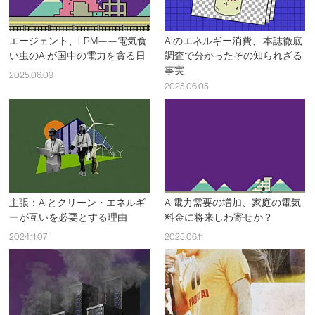
エージェント、LRM——電気食
AIのエネルギー消費、 本誌徹底
い虫のAIが国中の電力を貪る日
調査で分かったその知られざる
事実
2025.06.09
2025.06.05
主張：AIとクリーン・エネルギ
AI電力需要の増加、家庭の電気
ーが互いを必要とする理由
料金に将来しわ寄せか？
2024.11.07
2025.06.11