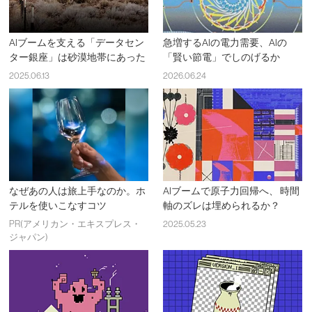
AIブームを支える「データセン
急増するAIの電力需要、AIの
ター銀座」は砂漠地帯にあった
「賢い節電」でしのげるか
2025.06.13
2026.06.24
なぜあの人は旅上手なのか。ホ
AIブームで原子力回帰へ、 時間
テルを使いこなすコツ
軸のズレは埋められるか？
PR(アメリカン・エキスプレス・
2025.05.23
ジャパン)