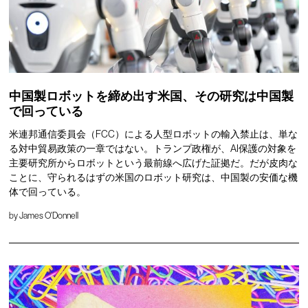
中国製ロボットを締め出す米国、その研究は中国製
で回っている
米連邦通信委員会（FCC）による人型ロボットの輸入禁止は、単な
る対中貿易政策の一章ではない。トランプ政権が、AI保護の対象を
主要研究所からロボットという最前線へ広げた証拠だ。だが皮肉な
ことに、守られるはずの米国のロボット研究は、中国製の安価な機
体で回っている。
by
James O'Donnell