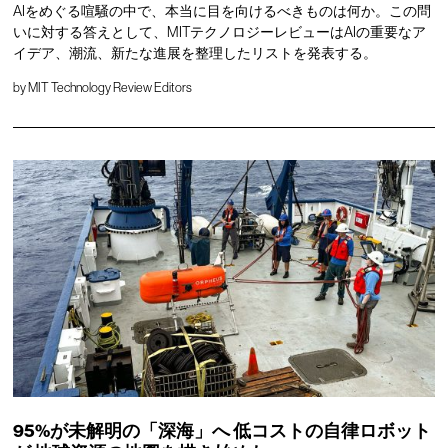
AIをめぐる喧騒の中で、本当に目を向けるべきものは何か。この問
いに対する答えとして、MITテクノロジーレビューはAIの重要なア
イデア、潮流、新たな進展を整理したリストを発表する。
by
MIT Technology Review Editors
95%が未解明の「深海」へ
低コストの自律ロボット