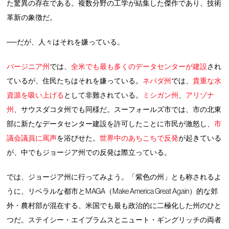
た驚異の存在である。複数分野の工学が結集した傑作であり、技術
革新の象徴だ。
──だが、人々はそれを嫌っている。
バージニア州
では、
全米でも最も多くのデータセンターが建設
され
ているが、住民たちはそれを嫌っている。
ネバダ州
では、
貴重な水
資源を吸い上げる
として非難されている。
ミシガン州
、
アリゾナ
州
、サウスダコタ州でも同様だ。スーフォールズ市では、市の北東
部に新たなデータセンター建設を許可したことに市民が激怒し、
市
議会議員に罵声
を浴びせた。
世界中のあちこちで反発
が起きている
が、中でもジョージア州での反発は際立っている。
では、ジョージア州に行ってみよう。「紫色の州」とも称されるよ
うに、リベラルな都市とMAGA（Make America Great Again）的な郊
外・農村部が混在する、米国でも最も政治的に二極化した州のひと
つだ。ステイシー・エイブラムスとニュート・ギングリッチの両者