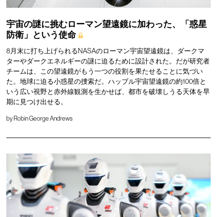
宇宙の謎に挑むローマン望遠鏡に加わった、「惑星
防衛」という使命
8月末に打ち上げられるNASAのローマン宇宙望遠鏡は、ダークマ
ターやダークエネルギーの謎に迫るために設計された。だが研究者
チームは、この望遠鏡がもう一つの役割を果たせることに気づい
た。地球に迫る小惑星の捜索だ。ハッブル宇宙望遠鏡の約100倍と
いう広い視野と赤外線観測を生かせば、都市を破壊しうる天体を早
期に見つけ出せる。
by
Robin George Andrews