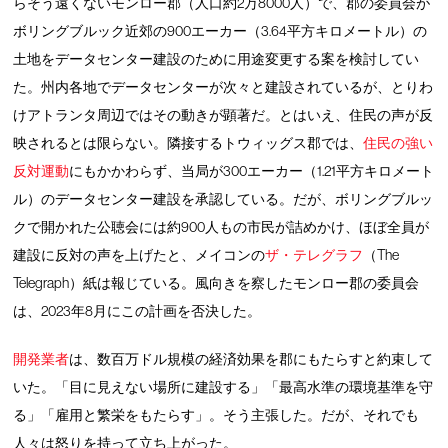
らそう遠くないモンロー郡（人口約2万8000人）で、郡の委員会が
ボリングブルック近郊の900エーカー（3.64平方キロメートル）の
土地をデータセンター建設のために用途変更する案を検討してい
た。州内各地でデータセンターが次々と建設されているが、とりわ
けアトランタ周辺ではその動きが顕著だ。とはいえ、住民の声が反
映されるとは限らない。隣接するトウィッグス郡では、
住民の強い
反対運動
にもかかわらず、当局が300エーカー（1.21平方キロメート
ル）のデータセンター建設を承認している。だが、ボリングブルッ
クで開かれた公聴会には約900人もの市民が詰めかけ、ほぼ全員が
建設に反対の声を上げたと、メイコンの
ザ・テレグラフ
（The
Telegraph）紙は報じている。風向きを察したモンロー郡の委員会
は、2023年8月にこの計画を否決した。
開発業者
は、数百万ドル規模の経済効果を郡にもたらすと約束して
いた。「目に見えない場所に建設する」「最高水準の環境基準を守
る」「雇用と繁栄をもたらす」。そう主張した。だが、それでも
人々は怒りを持って立ち上がった。