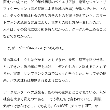
変えつつあった。2010年代初頭のベイエリアは、急速なジェントリ
フィケーション（高所得層による地域の再編）が進んでいた。さら
に、テック産業は社会の在り方そのものを塗り替えていた。スマー
トフォンの急速な普及により、世界との接し方が一変したのだ。
人々は、その変化に抗う術を持たなかった。グーグルを止めること
などできなかった。
──だが、グーグルのバスは止められた。
道の真ん中に立ちはだかることもできた。乗客に怒声を浴びせるこ
ともできた。政治家に声を上げ、「何とかしろ」と訴えることもで
きた。実際、サンフランシスコでは人々がそうした。そしてその結
果、バスの運行は規制されるようになった。
データセンターへの反発も、あの時の空気とどこか似ている。AIが
社会を大きく変えつつある──そう私たちは言われている。実際、
気がつけばAIはどこにでもある。ChatGPT（チャットGPT）や