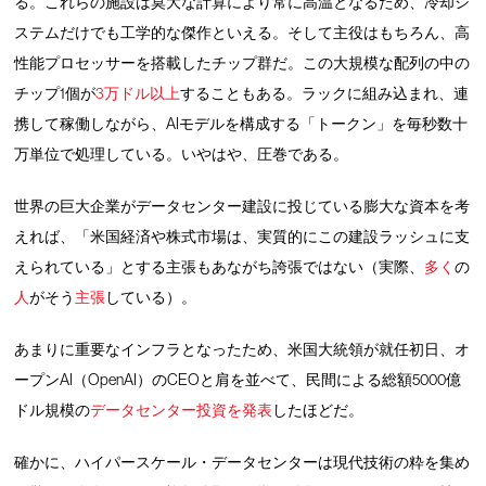
る。これらの施設は莫大な計算により常に高温となるため、冷却シ
ステムだけでも工学的な傑作といえる。そして主役はもちろん、高
性能プロセッサーを搭載したチップ群だ。この大規模な配列の中の
チップ1個が
3万ドル以上
することもある。ラックに組み込まれ、連
携して稼働しながら、AIモデルを構成する「トークン」を毎秒数十
万単位で処理している。いやはや、圧巻である。
世界の巨大企業がデータセンター建設に投じている膨大な資本を考
えれば、「米国経済や株式市場は、実質的にこの建設ラッシュに支
えられている」とする主張もあながち誇張ではない（実際、
多く
の
人
がそう
主張
している）。
あまりに重要なインフラとなったため、米国大統領が就任初日、オ
ープンAI（OpenAI）のCEOと肩を並べて、民間による総額5000億
ドル規模の
データセンター投資を発表
したほどだ。
確かに、ハイパースケール・データセンターは現代技術の粋を集め