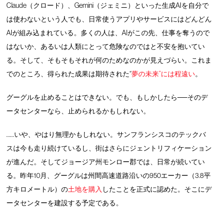
Claude（クロード）、Gemini（ジェミニ）といった生成AIを自分で
は使わないという人でも、日常使うアプリやサービスにはどんどん
AIが組み込まれている。多くの人は、AIがこの先、仕事を奪うので
はないか、あるいは人類にとって危険なのではと不安を抱いてい
る。そして、そもそもそれが何のためなのかが見えづらい。これま
でのところ、得られた成果は期待された“
夢の未来”には程遠い
。
グーグルを止めることはできない。でも、もしかしたら──そのデ
ータセンターなら、止められるかもしれない。
……いや、やはり無理かもしれない。サンフランシスコのテックバ
スは今も走り続けているし、街はさらにジェントリフィケーション
が進んだ。そしてジョージア州モンロー郡では、日常が続いてい
る。昨年10月、グーグルは州間高速道路沿いの950エーカー（3.8平
方キロメートル）の
土地を購入
したことを正式に認めた。そこにデ
ータセンターを建設する予定である。