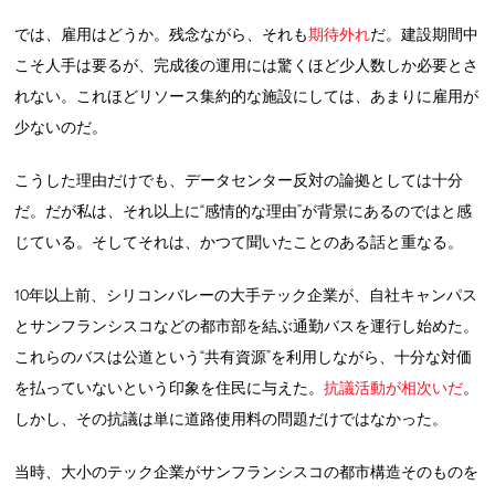
では、雇用はどうか。残念ながら、それも
期待外れ
だ。建設期間中
こそ人手は要るが、完成後の運用には驚くほど少人数しか必要とさ
れない。これほどリソース集約的な施設にしては、あまりに雇用が
少ないのだ。
こうした理由だけでも、データセンター反対の論拠としては十分
だ。だが私は、それ以上に“感情的な理由”が背景にあるのではと感
じている。そしてそれは、かつて聞いたことのある話と重なる。
10年以上前、シリコンバレーの大手テック企業が、自社キャンパス
とサンフランシスコなどの都市部を結ぶ通勤バスを運行し始めた。
これらのバスは公道という“共有資源”を利用しながら、十分な対価
を払っていないという印象を住民に与えた。
抗議活動が相次いだ
。
しかし、その抗議は単に道路使用料の問題だけではなかった。
当時、大小のテック企業がサンフランシスコの都市構造そのものを