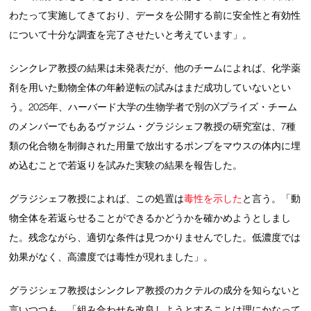
わたって実施してきており、データを公開する前に安全性と有効性
について十分な調査を完了させたいと考えています」。
シンクレア教授の結果は未発表だが、他のチームによれば、化学薬
剤を用いた動物全体の年齢逆転の試みはまだ成功していないとい
う。2025年、ハーバード大学の生物学者で別のXプライズ・チーム
のメンバーでもあるヴァジム・グラジシェフ教授の研究室は、7種
類の化合物を制御された用量で放出するポンプをマウスの体内に埋
め込むことで若返りを試みた実験の結果を報告した。
グラジシェフ教授によれば、この処置は
毒性を示した
と言う。「動
物全体を若返らせることができるかどうかを確かめようとしまし
た。残念ながら、適切な条件は見つかりませんでした。低濃度では
効果がなく、高濃度では毒性が現れました」。
グラジシェフ教授はシンクレア教授のカクテルの成分を知らないと
言いつつも、「組み合わせを改良しようとすることは理にかなって