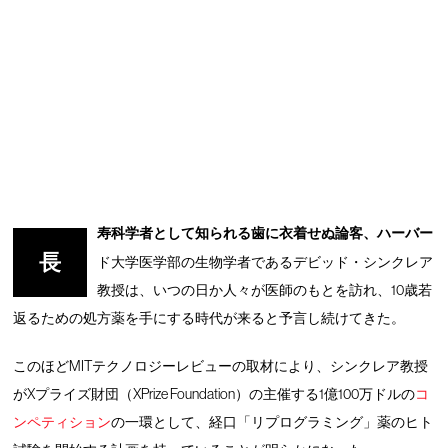
寿科学者として知られる歯に衣着せぬ論客、ハーバー
長
ド大学医学部の生物学者であるデビッド・シンクレア
教授は、いつの日か人々が医師のもとを訪れ、10歳若
返るための処方薬を手にする時代が来ると予言し続けてきた。
このほどMITテクノロジーレビューの取材により、シンクレア教授
がXプライズ財団（XPrize Foundation）の主催する1億100万ドルの
コ
ンペティション
の一環として、経口「リプログラミング」薬のヒト