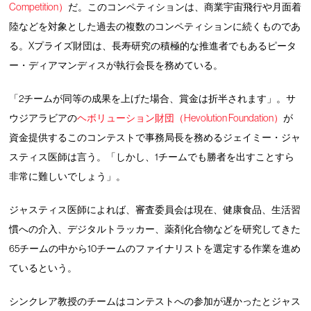
Competition）
だ。このコンペティションは、商業宇宙飛行や月面着
陸などを対象とした過去の複数のコンペティションに続くものであ
る。Xプライズ財団は、長寿研究の積極的な推進者でもあるピータ
ー・ディアマンディスが執行会長を務めている。
「2チームが同等の成果を上げた場合、賞金は折半されます」。サ
ウジアラビアの
ヘボリューション財団（Hevolution Foundation）
が
資金提供するこのコンテストで事務局長を務めるジェイミー・ジャ
スティス医師は言う。「しかし、1チームでも勝者を出すことすら
非常に難しいでしょう」。
ジャスティス医師によれば、審査委員会は現在、健康食品、生活習
慣への介入、デジタルトラッカー、薬剤化合物などを研究してきた
65チームの中から10チームのファイナリストを選定する作業を進め
ているという。
シンクレア教授のチームはコンテストへの参加が遅かったとジャス