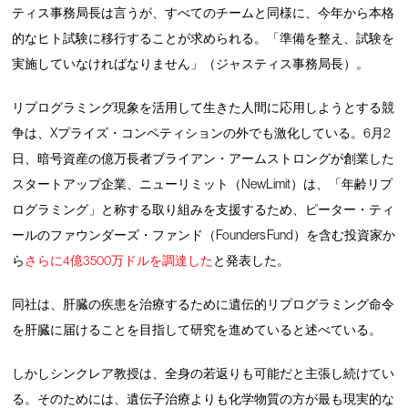
ティス事務局長は言うが、すべてのチームと同様に、今年から本格
的なヒト試験に移行することが求められる。「準備を整え、試験を
実施していなければなりません」（ジャスティス事務局長）。
リプログラミング現象を活用して生きた人間に応用しようとする競
争は、Xプライズ・コンペティションの外でも激化している。6月2
日、暗号資産の億万長者ブライアン・アームストロングが創業した
スタートアップ企業、ニューリミット（NewLimit）は、「年齢リプ
ログラミング」と称する取り組みを支援するため、ピーター・ティ
ールのファウンダーズ・ファンド（Founders Fund）を含む投資家か
ら
さらに4億3500万ドルを調達した
と発表した。
同社は、肝臓の疾患を治療するために遺伝的リプログラミング命令
を肝臓に届けることを目指して研究を進めていると述べている。
しかしシンクレア教授は、全身の若返りも可能だと主張し続けてい
る。そのためには、遺伝子治療よりも化学物質の方が最も現実的な