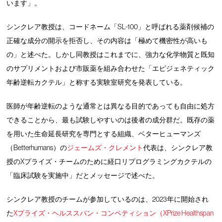
います」。
シンクレア教授は、コードネーム「SL-100」と呼ばれる薬剤候補の
正確な成分の開示を拒否し、その内容は「極めて機密性が高いも
の」と述べた。しかし同教授はこれまでに、強力な化学物質と既知
のサプリメントおよび市販薬を組み合わせた「エピジェネティック
年齢逆転カクテル」と称する実験室研究を発表している。
医師が年齢逆転のような通常とは異なる目的であっても自由に処方
できることから、最も試験しやすいのは後者の成分群だ。既存の薬
を用いた生命延長研究を専門とする組織、ベターヒューマンズ
（Betterhumans）の
ジェームズ・クレメント
代表は、シンクレア教
授のXプライズ・チームのために経口リプログラミングカクテルの
「臨床試験を実施中」だとメッセージで述べた。
シンクレア教授のチームが参加しているのは、2023年に開始され
た
Xプライズ・ヘルススパン・コンペティション（XPrize Healthspan