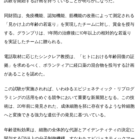
試験を開始する計画を持っていることが明らかになった。
同財団は、免疫機能、認知機能、筋機能の改善によって測定される
「見かけ上の年齢の若返り」を実現したチームに対し、賞金を授与
する。グランプリは、1年間の治療後に10年以上の相対的な若返り
を実証したチームに贈られる。
電話取材に応じたシンクレア教授は、「ヒトにおける年齢回復の証
拠」を求めるべく、ボランティアに経口薬の混合物を投与する計画
があることを認めた。
この試験が実施されれば、いわゆるエピジェネティック・リプログ
ラミングの活用をめぐる競争において重要な新展開となる。この技
術は、20年前に発見された、成体細胞を胚に存在するような幹細胞
へと変換できる強力な遺伝子の発見に基づいている。
年齢逆転効果は、細胞の全体的な代謝とアイデンティティの決定に
関与するDNA上の分子制御機構、すなわちエピジェネティックマー