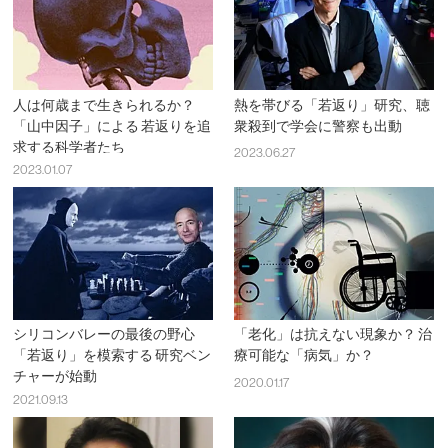
人は何歳まで生きられるか？
熱を帯びる「若返り」研究、聴
「山中因子」による 若返りを追
衆殺到で学会に警察も出動
求する科学者たち
2023.06.27
2023.01.07
シリコンバレーの最後の野心
「老化」は抗えない現象か？ 治
「若返り」を模索する 研究ベン
療可能な「病気」か？
チャーが始動
2020.01.17
2021.09.13