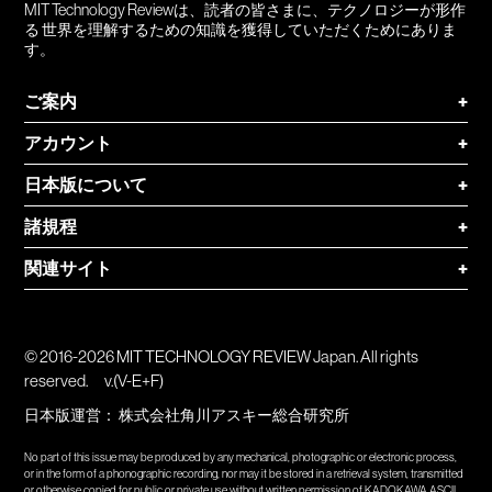
MIT Technology Reviewは、読者の皆さまに、テクノロジーが形作
る 世界を理解するための知識を獲得していただくためにありま
す。
ご案内
+
アカウント
+
日本版について
+
諸規程
+
関連サイト
+
© 2016-2026 MIT TECHNOLOGY REVIEW Japan. All rights
reserved.
v.(V-E+F)
日本版運営：
株式会社角川アスキー総合研究所
No part of this issue may be produced by any mechanical, photographic or electronic process,
or in the form of a phonographic recording, nor may it be stored in a retrieval system, transmitted
or otherwise copied for public or private use without written permission of KADOKAWA ASCII