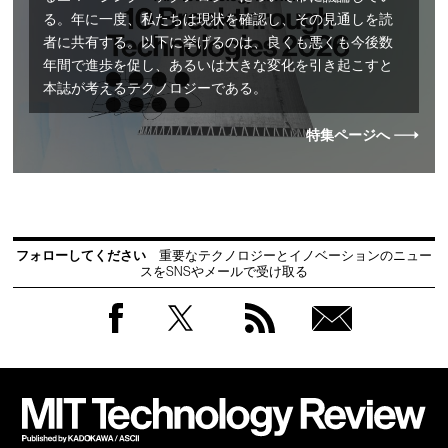
る。年に一度、私たちは現状を確認し、その見通しを読
者に共有する。以下に挙げるのは、良くも悪くも今後数
年間で進歩を促し、あるいは大きな変化を引き起こすと
本誌が考えるテクノロジーである。
特集ページへ
フォローしてください
重要なテクノロジーとイノベーションのニュー
スをSNSやメールで受け取る
Facebook
Twitter
RSS
無料
会員
登録