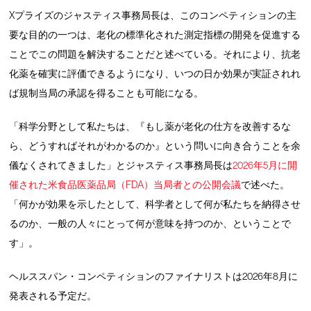
Xプライズのジャスティス事務局長は、このコンペティションの主
要な目的の一つは、老化の標準化された測定指標の開発を促進する
ことでこの問題を解決することだと述べている。それにより、抗老
化薬を確実に評価できるようになり、いつの日か効果が実証されれ
ば規制当局の承認を得ることも可能になる。
「科学分野として私たちは、『もし薬が老化の仕方を改善するな
ら、どうすればそれがわかるのか』という問いに向き合うことを余
儀なくされてきました」とジャスティス事務局長は
2026年5月に開
催された米食品医薬品局（FDA）当局者との公開会議
で述べた。
「何かが効果を示したとして、科学者として何が私たちを納得させ
るのか、一般の人々にとって何が意味を持つのか、ということで
す」。
ヘルススパン・コンペティションのファイナリストは2026年8月に
発表される予定だ。