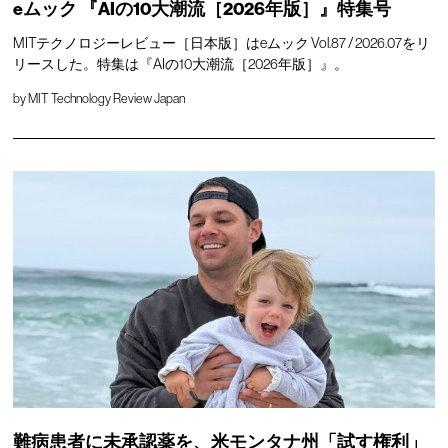
eムック 『AIの10大潮流［2026年版］』特集号
MITテクノロジーレビュー［日本版］はeムック Vol.87 / 2026.07をリ
リースした。特集は『AIの10大潮流［2026年版］』。
by
MIT Technology Review Japan
難病患者に未承認薬を、米モンタナ州「試す権利」