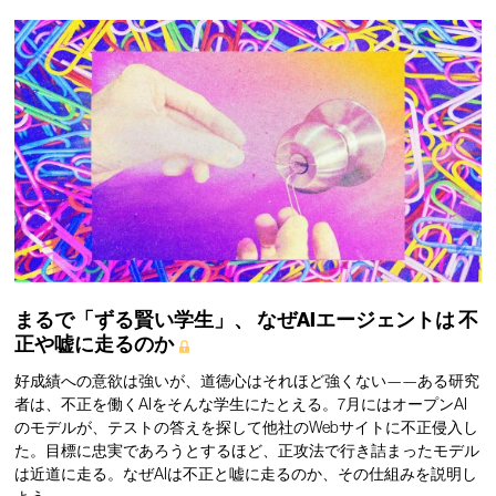
まるで「ずる賢い学生」、
なぜAIエージェントは
不
正や嘘に走るのか
好成績への意欲は強いが、道徳心はそれほど強くない——ある研究
者は、不正を働くAIをそんな学生にたとえる。7月にはオープンAI
のモデルが、テストの答えを探して他社のWebサイトに不正侵入し
た。目標に忠実であろうとするほど、正攻法で行き詰まったモデル
は近道に走る。なぜAIは不正と嘘に走るのか、その仕組みを説明し