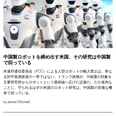
中国製ロボットを締め出す米国、その研究は中国製
で回っている
米連邦通信委員会（FCC）による人型ロボットの輸入禁止は、単な
る対中貿易政策の一章ではない。トランプ政権が、AI保護の対象を
主要研究所からロボットという最前線へ広げた証拠だ。だが皮肉な
ことに、守られるはずの米国のロボット研究は、中国製の安価な機
体で回っている。
by
James O'Donnell