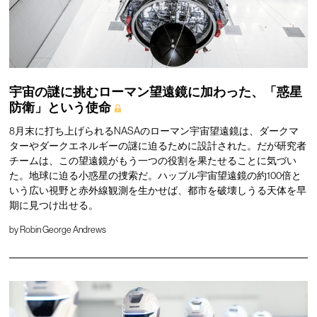
宇宙の謎に挑むローマン望遠鏡に加わった、「惑星
防衛」という使命
8月末に打ち上げられるNASAのローマン宇宙望遠鏡は、ダークマ
ターやダークエネルギーの謎に迫るために設計された。だが研究者
チームは、この望遠鏡がもう一つの役割を果たせることに気づい
た。地球に迫る小惑星の捜索だ。ハッブル宇宙望遠鏡の約100倍と
いう広い視野と赤外線観測を生かせば、都市を破壊しうる天体を早
期に見つけ出せる。
by
Robin George Andrews