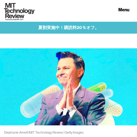
Menu
夏割実施中！購読料20％オフ。
Stephanie Arnett/MIT Technology Review | Getty Images