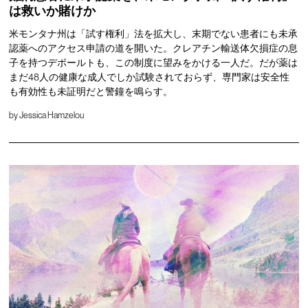
は救いか賭けか
米モンタナ州は「試す権利」法を拡大し、末期でない患者にも未承
認薬へのアクセス申請の道を開いた。クレアチン輸送体欠損症の息
子を持つデボールトも、この制度に望みをかける一人だ。だが薬は
まだ48人の健康な成人でしか試験されておらず、専門家は安全性
も有効性も未証明だと警鐘を鳴らす。
by
Jessica Hamzelou