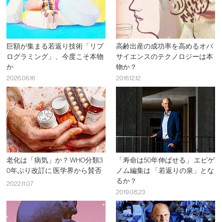
巨額が集まる若返り技術「リプ
高齢出産の成功率を高めるオバ
ログラミング」、今度こそ本物
サイエンスのテクノロジーは本
か
物か？
2026.06.16
2016.12.12
老化は「病気」か？ WHO分類3
「寿命は50年伸ばせる」 エピゲ
0年ぶり改訂に 医学界から賛否
ノム編集は 「若返りの泉」とな
るか？
2022.11.07
2019.08.23