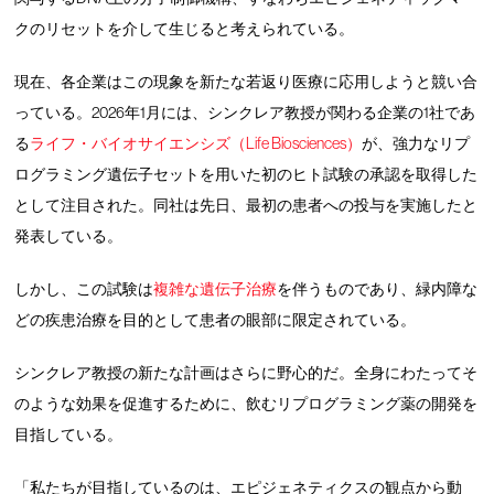
クのリセットを介して生じると考えられている。
現在、各企業はこの現象を新たな若返り医療に応用しようと競い合
っている。2026年1月には、シンクレア教授が関わる企業の1社であ
る
ライフ・バイオサイエンシズ（Life Biosciences）
が、強力なリプ
ログラミング遺伝子セットを用いた初のヒト試験の承認を取得した
として注目された。同社は先日、最初の患者への投与を実施したと
発表している。
しかし、この試験は
複雑な遺伝子治療
を伴うものであり、緑内障な
どの疾患治療を目的として患者の眼部に限定されている。
シンクレア教授の新たな計画はさらに野心的だ。全身にわたってそ
のような効果を促進するために、飲むリプログラミング薬の開発を
目指している。
「私たちが目指しているのは、エピジェネティクスの観点から動