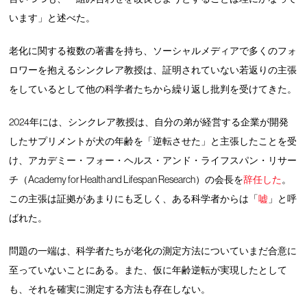
います」と述べた。
老化に関する複数の著書を持ち、ソーシャルメディアで多くのフォ
ロワーを抱えるシンクレア教授は、証明されていない若返りの主張
をしているとして他の科学者たちから繰り返し批判を受けてきた。
2024年には、シンクレア教授は、自分の弟が経営する企業が開発
したサプリメントが犬の年齢を「逆転させた」と主張したことを受
け、アカデミー・フォー・ヘルス・アンド・ライフスパン・リサー
チ（Academy for Health and Lifespan Research）の会長を
辞任した
。
この主張は証拠があまりにも乏しく、ある科学者からは「
嘘
」と呼
ばれた。
問題の一端は、科学者たちが老化の測定方法についていまだ合意に
至っていないことにある。また、仮に年齢逆転が実現したとして
も、それを確実に測定する方法も存在しない。