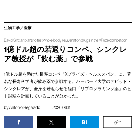
生物工学／医療
David Sinclair plans to test whole-body rejuvenation drugs in the XPrize competition
1億ドル超の若返りコンペ、シンクレ
ア教授が「飲む薬」で参戦
1億ドル超を懸けた長寿コンペ「Xプライズ・ヘルススパン」に、著
名な長寿科学者が飲み薬で参戦する。ハーバード大学のデビッド・
シンクレアが、全身を若返らせる経口「リプログラミング薬」のヒ
ト試験を計画していることが分かった。
by
Antonio Regalado
2026.06.11
7