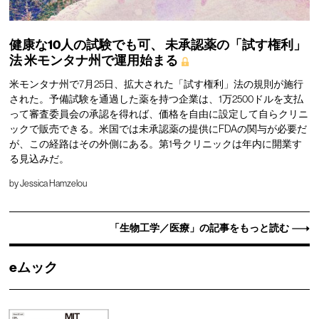
健康な10人の試験でも可、
未承認薬の「試す権利」
法
米モンタナ州で運用始まる
米モンタナ州で7月25日、拡大された「試す権利」法の規則が施行
された。予備試験を通過した薬を持つ企業は、1万2500ドルを支払
って審査委員会の承認を得れば、価格を自由に設定して自らクリニ
ックで販売できる。米国では未承認薬の提供にFDAの関与が必要だ
が、この経路はその外側にある。第1号クリニックは年内に開業す
る見込みだ。
by
Jessica Hamzelou
「生物工学／医療」の記事をもっと読む
eムック