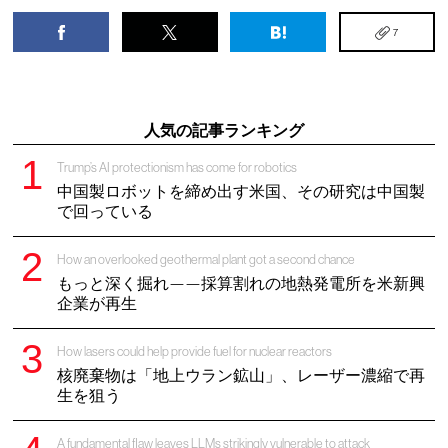
7
人気の記事ランキング
Trump’s AI protectionism has come for robotics
中国製ロボットを締め出す米国、その研究は中国製
で回っている
How an overlooked geothermal plant got a second chance
もっと深く掘れ——採算割れの地熱発電所を米新興
企業が再生
How lasers could help provide fuel for nuclear reactors
核廃棄物は「地上ウラン鉱山」、レーザー濃縮で再
生を狙う
A fundamental flaw leaves LLMs strikingly vulnerable to attack