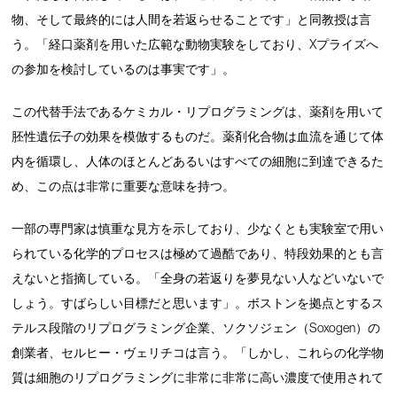
物、そして最終的には人間を若返らせることです」と同教授は言
う。「経口薬剤を用いた広範な動物実験をしており、Xプライズへ
の参加を検討しているのは事実です」。
この代替手法であるケミカル・リプログラミングは、薬剤を用いて
胚性遺伝子の効果を模倣するものだ。薬剤化合物は血流を通じて体
内を循環し、人体のほとんどあるいはすべての細胞に到達できるた
め、この点は非常に重要な意味を持つ。
一部の専門家は慎重な見方を示しており、少なくとも実験室で用い
られている化学的プロセスは極めて過酷であり、特段効果的とも言
えないと指摘している。「全身の若返りを夢見ない人などいないで
しょう。すばらしい目標だと思います」。ボストンを拠点とするス
テルス段階のリプログラミング企業、ソクソジェン（Soxogen）の
創業者、セルヒー・ヴェリチコは言う。「しかし、これらの化学物
質は細胞のリプログラミングに非常に非常に高い濃度で使用されて