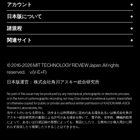
アカウント
+
日本版について
+
諸規程
+
関連サイト
+
© 2016-2026 MIT TECHNOLOGY REVIEW Japan. All rights
reserved.
v.(V-E+F)
日本版運営：
株式会社角川アスキー総合研究所
No part of this issue may be produced by any mechanical, photographic or electronic process,
or in the form of a phonographic recording, nor may it be stored in a retrieval system, transmitted
or otherwise copied for public or private use without written permission of KADOKAWA ASCII
Research Laboratories, Inc.
当サイトのいかなる部分も、法令または利用規約に定めのある場合あるいは株式会社角川
アスキー総合研究所の書面による許可がある場合を除いて、電子的、光学的、機械的処理
によって、あるいは口述記録の形態によっても、製品にしたり、公衆向けか個人用かに関
わらず送信したり複製したりすることはできません。