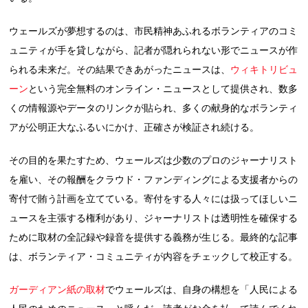
ウェールズが夢想するのは、市民精神あふれるボランティアのコミ
ュニティが手を貸しながら、記者が隠れられない形でニュースが作
られる未来だ。その結果できあがったニュースは、
ウィキトリビュ
ーン
という完全無料のオンライン・ニュースとして提供され、数多
くの情報源やデータのリンクが貼られ、多くの献身的なボランティ
アが公明正大なふるいにかけ、正確さが検証され続ける。
その目的を果たすため、ウェールズは少数のプロのジャーナリスト
を雇い、その報酬をクラウド・ファンディングによる支援者からの
寄付で賄う計画を立てている。寄付をする人々には扱ってほしいニ
ュースを主張する権利があり、ジャーナリストは透明性を確保する
ために取材の全記録や録音を提供する義務が生じる。最終的な記事
は、ボランティア・コミュニティが内容をチェックして校正する。
ガーディアン紙の取材
でウェールズは、自身の構想を「人民による