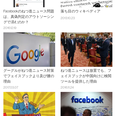
Facebookのねつ造ニュース問題
落ち目のウィキペディア
は、真偽判定のアウトソーシン
2013.10.23
グで済むのか？
2016.12.19
グーグルがねつ造ニュース対策
ねつ造ニュースは放置でも、フ
でフェイスブックより及び腰の
ェイスブックが中国向けに検閲
理由
ツールを提供した理由
2017.03.07
2016.11.24