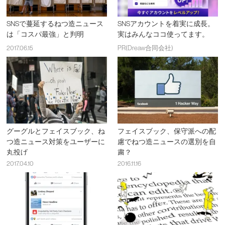
SNSで蔓延するねつ造ニュース
SNSアカウントを着実に成長。
は「コスパ最強」と判明
実はみんなココ使ってます。
2017.06.15
PR(Dreaw合同会社)
グーグルとフェイスブック、ね
フェイスブック、保守派への配
つ造ニュース対策をユーザーに
慮でねつ造ニュースの選別を自
丸投げ
粛？
2017.04.10
2016.11.16