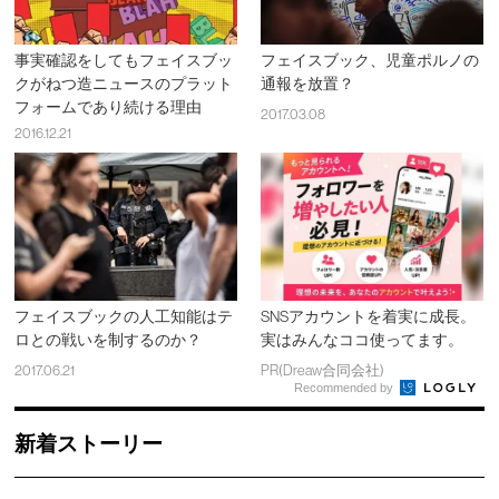
事実確認をしてもフェイスブッ
フェイスブック、児童ポルノの
クがねつ造ニュースのプラット
通報を放置？
フォームであり続ける理由
2017.03.08
2016.12.21
フェイスブックの人工知能はテ
SNSアカウントを着実に成長。
ロとの戦いを制するのか？
実はみんなココ使ってます。
2017.06.21
PR(Dreaw合同会社)
Recommended by
新着ストーリー