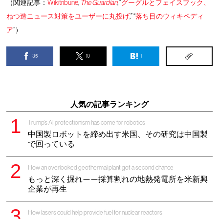
（関連記事：
Wikitribune
,
The Guardian
, “
グーグルとフェイスブック、
ねつ造ニュース対策をユーザーに丸投げ
,” “
落ち目のウィキペディ
ア
”）
35
10
1
人気の記事ランキング
Trump’s AI protectionism has come for robotics
中国製ロボットを締め出す米国、その研究は中国製
で回っている
How an overlooked geothermal plant got a second chance
もっと深く掘れ——採算割れの地熱発電所を米新興
企業が再生
How lasers could help provide fuel for nuclear reactors