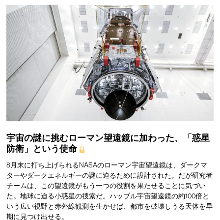
宇宙の謎に挑むローマン望遠鏡に加わった、「惑星
防衛」という使命
8月末に打ち上げられるNASAのローマン宇宙望遠鏡は、ダークマ
ターやダークエネルギーの謎に迫るために設計された。だが研究者
チームは、この望遠鏡がもう一つの役割を果たせることに気づい
た。地球に迫る小惑星の捜索だ。ハッブル宇宙望遠鏡の約100倍と
いう広い視野と赤外線観測を生かせば、都市を破壊しうる天体を早
期に見つけ出せる。