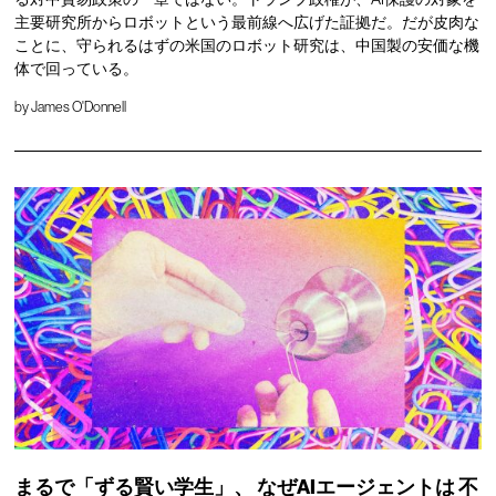
主要研究所からロボットという最前線へ広げた証拠だ。だが皮肉な
ことに、守られるはずの米国のロボット研究は、中国製の安価な機
体で回っている。
by
James O'Donnell
まるで「ずる賢い学生」、
なぜAIエージェントは
不