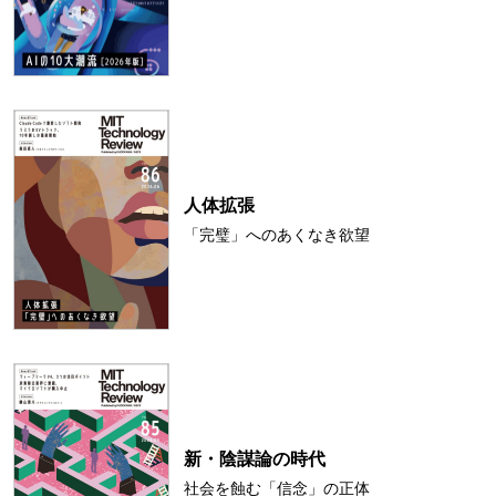
人体拡張
「完璧」へのあくなき欲望
新・陰謀論の時代
社会を蝕む「信念」の正体