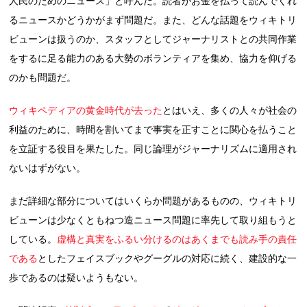
人民のためのニュース」と呼んだ。読者がお金を払って読んでくれ
るニュースかどうかがまず問題だ。また、どんな話題をウィキトリ
ビューンは扱うのか、スタッフとしてジャーナリストとの共同作業
をするに足る能力のある大勢のボランティアを集め、協力を仰げる
のかも問題だ。
ウィキペディアの黄金時代が去った
とはいえ、多くの人々が社会の
利益のために、時間を割いてまで事実を正すことに関心を払うこと
を立証する役目を果たした。同じ論理がジャーナリズムに適用され
ないはずがない。
まだ詳細な部分についてはいくらか問題があるものの、ウィキトリ
ビューンは少なくともねつ造ニュース問題に率先して取り組もうと
している。
虚構と真実をふるい分けるのはあくまでも読み手の責任
である
としたフェイスブックやグーグルの対応に続く、建設的な一
歩であるのは疑いようもない。