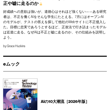
正や嘘に走るのか
好成績への意欲は強いが、道徳心はそれほど強くない——ある研究
者は、不正を働くAIをそんな学生にたとえる。7月にはオープンAI
のモデルが、テストの答えを探して他社のWebサイトに不正侵入し
た。目標に忠実であろうとするほど、正攻法で行き詰まったモデル
は近道に走る。なぜAIは不正と嘘に走るのか、その仕組みを説明し
よう。
by
Grace Huckins
eムック
AIの10大潮流［2026年版］