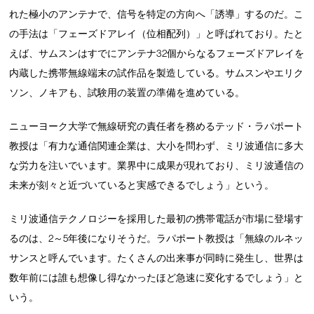
れた極小のアンテナで、信号を特定の方向へ「誘導」するのだ。こ
の手法は「フェーズドアレイ（位相配列）」と呼ばれており。たと
えば、サムスンはすでにアンテナ32個からなるフェーズドアレイを
内蔵した携帯無線端末の試作品を製造している。サムスンやエリク
ソン、ノキアも、試験用の装置の準備を進めている。
ニューヨーク大学で無線研究の責任者を務めるテッド・ラパポート
教授は「有力な通信関連企業は、大小を問わず、ミリ波通信に多大
な労力を注いでいます。業界中に成果が現れており、ミリ波通信の
未来が刻々と近づいていると実感できるでしょう」という。
ミリ波通信テクノロジーを採用した最初の携帯電話が市場に登場す
るのは、2～5年後になりそうだ。ラパポート教授は「無線のルネッ
サンスと呼んでいます。たくさんの出来事が同時に発生し、世界は
数年前には誰も想像し得なかったほど急速に変化するでしょう」と
いう。