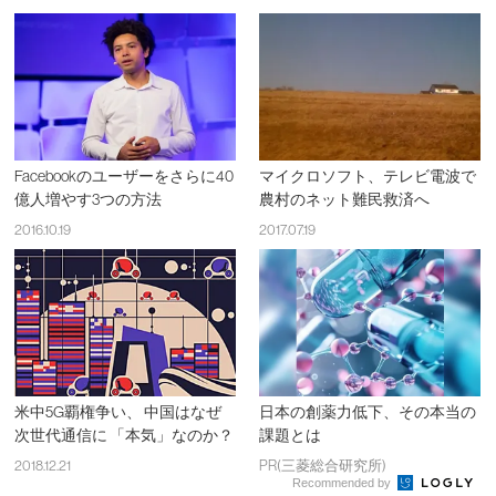
Facebookのユーザーをさらに40
マイクロソフト、テレビ電波で
億人増やす3つの方法
農村のネット難民救済へ
2016.10.19
2017.07.19
米中5G覇権争い、 中国はなぜ
日本の創薬力低下、その本当の
次世代通信に 「本気」なのか？
課題とは
2018.12.21
PR(三菱総合研究所)
Recommended by