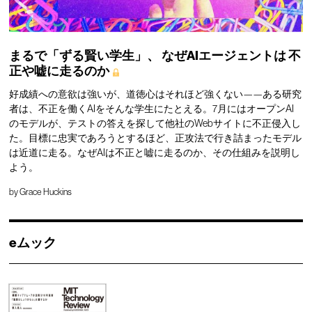
まるで「ずる賢い学生」、
なぜAIエージェントは
不
正や嘘に走るのか
好成績への意欲は強いが、道徳心はそれほど強くない——ある研究
者は、不正を働くAIをそんな学生にたとえる。7月にはオープンAI
のモデルが、テストの答えを探して他社のWebサイトに不正侵入し
た。目標に忠実であろうとするほど、正攻法で行き詰まったモデル
は近道に走る。なぜAIは不正と嘘に走るのか、その仕組みを説明し
よう。
by
Grace Huckins
eムック