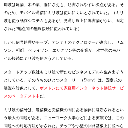
周波は建物、木の葉、雨にさえも、妨害されやすい欠点がある。そ
のため、モバイル通信にミリ波は使いにくいとされていた。（ミリ
波を使う既存システムもあるが、見通し線上に障害物がない、固定
された2地点間の無線接続に使われている）
しかし信号処理やチップ、アンテナのテクノロジーが進歩し、サム
ソン、AT&T、ベライゾン、エリクソン等の企業が、次世代のモバ
イル接続にミリ波を使おうとしている。
スタートアップ数社もミリ波で新たなビジネスモデルを生み出そう
としている。そのうちのひとつスターリー（Starry）は、固定式の
装置を対象として、
ボストンにて家庭用インターネット接続サービ
スのベータテスト中
だ。
ミリ波の信号は、送信機と受信機の間にある物体に遮断されるとい
う最大の問題がある。ニューヨーク大学などによる実演では、この
問題への対応方法が示された。チップや小型の回路基板上に並べら