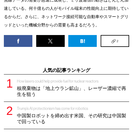
無線データの需要が急速に成長し、ミリ波通信の動きはどんどん加
速している。何十億もの人がモバイル端末の性能向上に期待してい
るからだ。さらに、ネットワーク接続可能な自動車やスマートグリ
ッドといった機械分野からの需要も高まるだろう。
2
人気の記事ランキング
How lasers could help provide fuel for nuclear reactors
核廃棄物は「地上ウラン鉱山」、レーザー濃縮で再
生を狙う
Trump’s AI protectionism has come for robotics
中国製ロボットを締め出す米国、その研究は中国製
で回っている