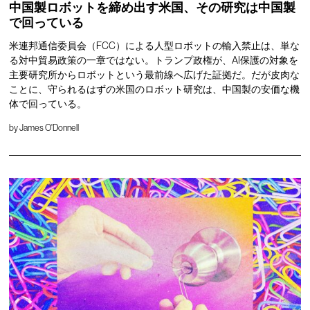
中国製ロボットを締め出す米国、その研究は中国製
で回っている
米連邦通信委員会（FCC）による人型ロボットの輸入禁止は、単な
る対中貿易政策の一章ではない。トランプ政権が、AI保護の対象を
主要研究所からロボットという最前線へ広げた証拠だ。だが皮肉な
ことに、守られるはずの米国のロボット研究は、中国製の安価な機
体で回っている。
by
James O'Donnell