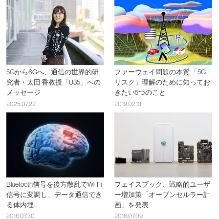
5Gから6Gへ、通信の世界的研
ファーウェイ問題の本質 「5G
究者・太田 香教授「U35」への
リスク」理解のために知ってお
メッセージ
きたい5つのこと
2025.07.22
2019.02.13
Bluetooth信号を後方散乱でWi-Fi
フェイスブック、戦略的ユーザ
信号に変調し、データ通信でき
ー増加策「オープンセルラー計
る体内埋...
画」を発表
2016.07.30
2016.07.09