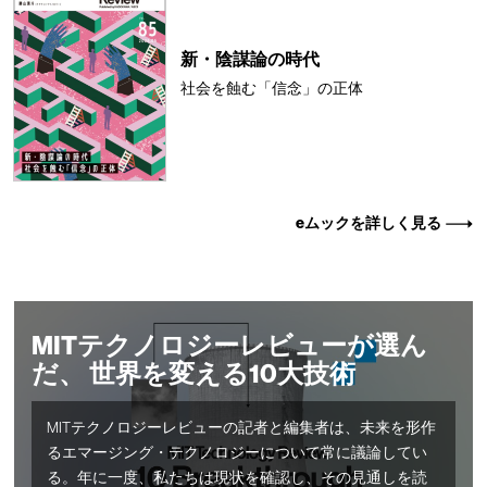
新・陰謀論の時代
社会を蝕む「信念」の正体
eムックを詳しく見る
MITテクノロジーレビューが選ん
だ、 世界を変える10大技術
MITテクノロジーレビューの記者と編集者は、未来を形作
るエマージング・テクノロジーについて常に議論してい
る。年に一度、私たちは現状を確認し、その見通しを読