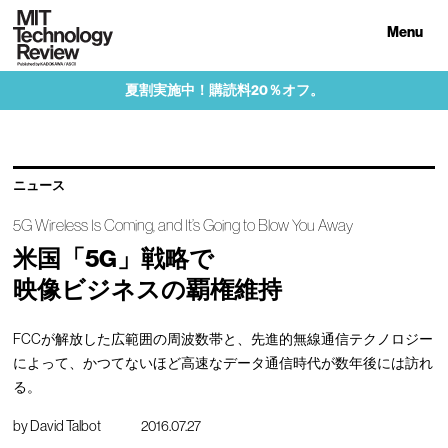
Menu
夏割実施中！購読料20％オフ。
ニュース
5G Wireless Is Coming, and It’s Going to Blow You Away
米国「5G」戦略で
映像ビジネスの覇権維持
FCCが解放した広範囲の周波数帯と、先進的無線通信テクノロジー
によって、かつてないほど高速なデータ通信時代が数年後には訪れ
る。
by
David Talbot
2016.07.27