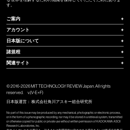
す。
ご案内
+
アカウント
+
日本版について
+
諸規程
+
関連サイト
+
© 2016-2026 MIT TECHNOLOGY REVIEW Japan. All rights
reserved.
v.(V-E+F)
日本版運営：
株式会社角川アスキー総合研究所
No part of this issue may be produced by any mechanical, photographic or electronic process,
or in the form of a phonographic recording, nor may it be stored in a retrieval system, transmitted
or otherwise copied for public or private use without written permission of KADOKAWA ASCII
Research Laboratories, Inc.