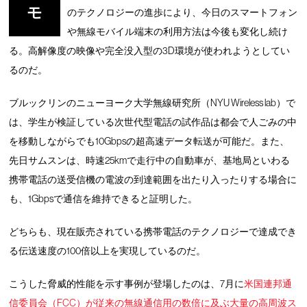
モ
のテクノロジーの進歩により、今日のスマートフォン
や無線モバイル端末の利用方法は今後も変化し続け
る。高解像度の映像や完全没入型の3D環境が使われようとしてい
るのだ。
ブルックリンのニューヨーク大学無線研究所（NYU Wireless lab）で
は、学生が検証している次世代型電話の試作品は都会で人ごみの中
を移動しながらでも10Gbpsの超高速データ転送が可能だ。また、
先日サムスンは、時速25kmで走行中の自動車が、基地局といわる
携帯電話の送受信機の電波の到達範囲を出たり入ったりする場合に
も、1Gbpsで通信を維持できると証明した。
どちらも、現在販売されている携帯電話のテクノロジーで達成でき
る伝送速度の100倍以上を実現しているのだ。
こうした脅威的性能を示す事例が登場したのは、7月に
米国連邦通
信委員会（FCC）が従来の無線通信用の数倍に及ぶ大量の高周波ス