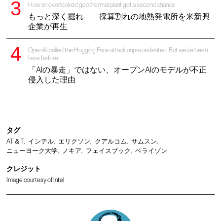
How an overlooked geothermal plant got a second chance
もっと深く掘れ——採算割れの地熱発電所を米新興
企業が再生
OpenAI called the Hugging Face attack unprecedented. But we’ve been
here before.
「AIの暴走」ではない、オープンAIのモデルが不正
侵入した理由
タグ
AT＆T
インテル
エリクソン
クアルコム
サムスン
ニューヨーク大学
ノキア
フェイスブック
ベライゾン
クレジット
Image courtesy of Intel