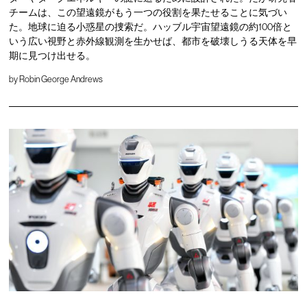
チームは、この望遠鏡がもう一つの役割を果たせることに気づい
た。地球に迫る小惑星の捜索だ。ハッブル宇宙望遠鏡の約100倍と
いう広い視野と赤外線観測を生かせば、都市を破壊しうる天体を早
期に見つけ出せる。
by
Robin George Andrews