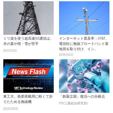
ミリ波を使う超高速5G通信は、
インターネット普及率：AT&T、
木の葉や雨・雪が苦手
電信柱に無線ブロードバンド基
地局を取り付け、イン...
2017.03.13
2016.09.21
東工大、衛星搭載用に軽くて折
「創薬立国」復活への分岐点
りたためる無線機
PR(三菱総合研究所)
2023.06.21