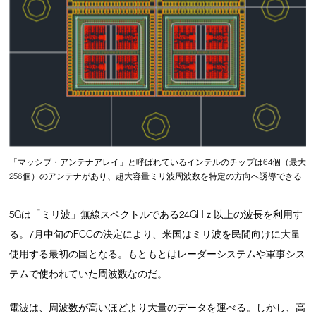
「マッシブ・アンテナアレイ」と呼ばれているインテルのチップは64個（最大
256個）のアンテナがあり、超大容量ミリ波周波数を特定の方向へ誘導できる
5Gは「ミリ波」無線スペクトルである24GHｚ以上の波長を利用す
る。7月中旬のFCCの決定により、米国はミリ波を民間向けに大量
使用する最初の国となる。もともとはレーダーシステムや軍事シス
テムで使われていた周波数なのだ。
電波は、周波数が高いほどより大量のデータを運べる。しかし、高