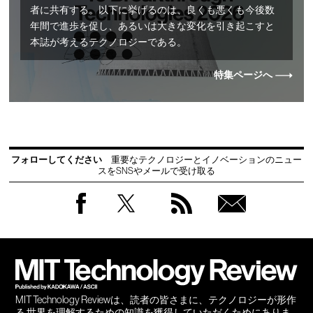
者に共有する。以下に挙げるのは、良くも悪くも今後数
年間で進歩を促し、あるいは大きな変化を引き起こすと
本誌が考えるテクノロジーである。
特集ページへ
フォローしてください
重要なテクノロジーとイノベーションのニュー
スをSNSやメールで受け取る
Facebook
Twitter
RSS
無料
会員
登録
MIT Technology Reviewは、読者の皆さまに、テクノロジーが形作
る 世界を理解するための知識を獲得していただくためにありま