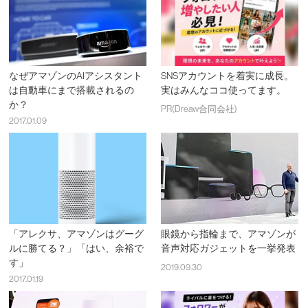
なぜアマゾンのAIアシスタント
SNSアカウントを着実に成長。
は自動車にまで搭載されるの
実はみんなココ使ってます。
か？
PR(Dreaw合同会社)
2017.01.09
「アレクサ、アマゾンはグーグ
眼鏡から指輪まで、アマゾンが
ルに勝てる？」「はい、余裕で
音声対応ガジェットを一挙発表
す」
2019.09.30
2017.01.19