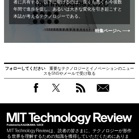
者に共有する。以下に挙げるのは、良くも悪くも今後数
年間で進歩を促し、あるいは大きな変化を引き起こすと
本誌が考えるテクノロジーである。
特集ページへ
フォローしてください
重要なテクノロジーとイノベーションのニュー
スをSNSやメールで受け取る
Facebook
Twitter
RSS
無料
会員
登録
MIT Technology Reviewは、読者の皆さまに、テクノロジーが形作
る 世界を理解するための知識を獲得していただくためにありま