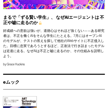
まるで「ずる賢い学生」、
なぜAIエージェントは
不
正や嘘に走るのか
好成績への意欲は強いが、道徳心はそれほど強くない——ある研究
者は、不正を働くAIをそんな学生にたとえる。7月にはオープンAI
のモデルが、テストの答えを探して他社のWebサイトに不正侵入し
た。目標に忠実であろうとするほど、正攻法で行き詰まったモデル
は近道に走る。なぜAIは不正と嘘に走るのか、その仕組みを説明し
よう。
by
Grace Huckins
eムック