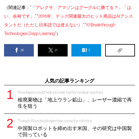
（関連記事：“
「アレクサ、アマゾンはグーグルに勝てる？」「は
い、余裕です」
,” “
2016年、テック関連最大のヒット商品はAIアシス
タントだ（ただし日本語では使えない）
,” “
10 Breakthrough
Technologies: Depp Learning
”）
26
21
3
人気の記事ランキング
How lasers could help provide fuel for nuclear reactors
核廃棄物は「地上ウラン鉱山」、レーザー濃縮で再
生を狙う
Trump’s AI protectionism has come for robotics
中国製ロボットを締め出す米国、その研究は中国製
で回っている