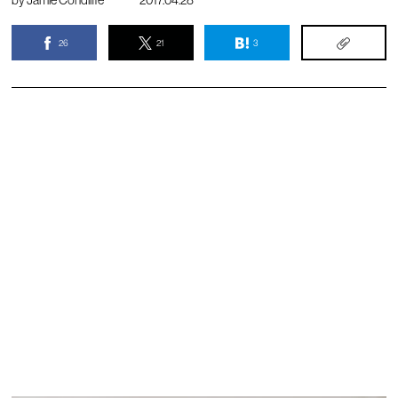
by
Jamie Condliffe
2017.04.28
26
21
3