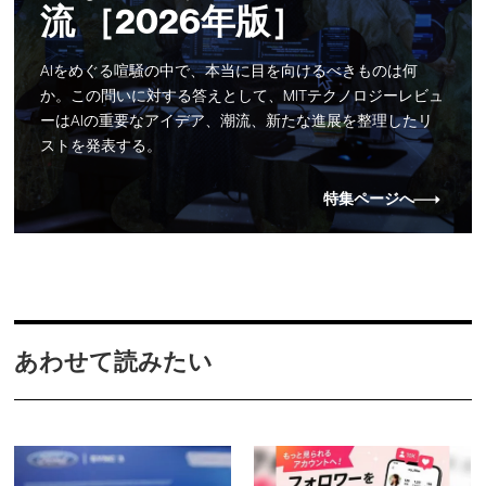
流 ［2026年版］
AIをめぐる喧騒の中で、本当に目を向けるべきものは何
か。この問いに対する答えとして、MITテクノロジーレビュ
ーはAIの重要なアイデア、潮流、新たな進展を整理したリ
ストを発表する。
特集ページへ
あわせて読みたい