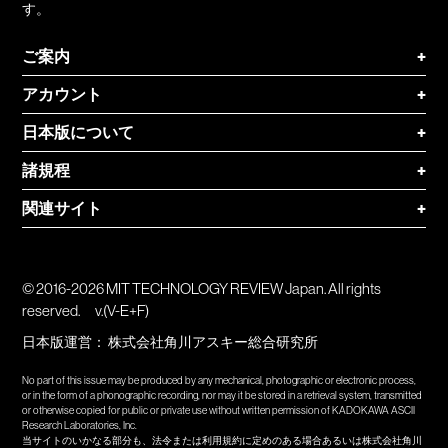
す。
ご案内
+
アカウント
+
日本版について
+
諸規程
+
関連サイト
+
© 2016-2026 MIT TECHNOLOGY REVIEW Japan. All rights
reserved.
v.(V-E+F)
日本版運営：
株式会社角川アスキー総合研究所
No part of this issue may be produced by any mechanical, photographic or electronic process,
or in the form of a phonographic recording, nor may it be stored in a retrieval system, transmitted
or otherwise copied for public or private use without written permission of KADOKAWA ASCII
Research Laboratories, Inc.
当サイトのいかなる部分も、法令または利用規約に定めのある場合あるいは株式会社角川