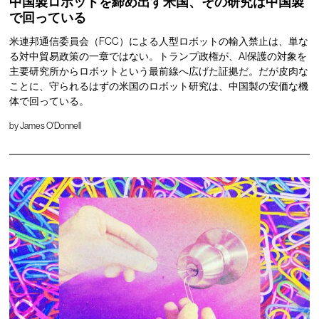
中国製ロボットを締め出す米国、その研究は中国製
で回っている
米連邦通信委員会（FCC）による人型ロボットの輸入禁止は、単な
る対中貿易政策の一章ではない。トランプ政権が、AI保護の対象を
主要研究所からロボットという最前線へ広げた証拠だ。だが皮肉な
ことに、守られるはずの米国のロボット研究は、中国製の安価な機
体で回っている。
by
James O'Donnell