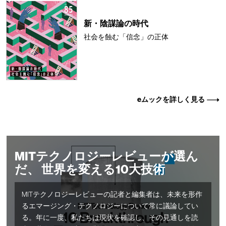
新・陰謀論の時代
社会を蝕む「信念」の正体
eムックを詳しく見る
MITテクノロジーレビューが選ん
だ、 世界を変える10大技術
MITテクノロジーレビューの記者と編集者は、未来を形作
るエマージング・テクノロジーについて常に議論してい
る。年に一度、私たちは現状を確認し、その見通しを読