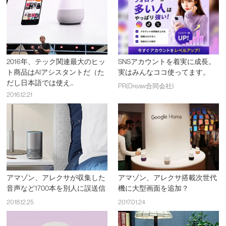
2016年、テック関連最大のヒッ
SNSアカウントを着実に成長。
ト商品はAIアシスタントだ（た
実はみんなココ使ってます。
だし日本語では使え...
PR(Dreaw合同会社)
2016.12.21
アマゾン、アレクサが収集した
アマゾン、アレクサ搭載次世代
音声など1700本を別人に誤送信
機に大型画面を追加？
2018.12.25
2017.01.24