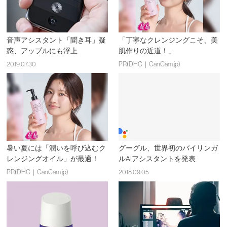
音声アシスタント「聞き耳」疑
「丁寧なクレンジングこそ、美
惑、アップルにも浮上
肌作りの近道！」
2019.07.30
PR(DHC｜CanCam.jp)
暑い夏には「潤いを呼び込むク
グーグル、世界初のバイリンガ
レンジングオイル」が最適！
ルAIアシスタントを発表
PR(DHC｜CanCam.jp)
2018.09.05