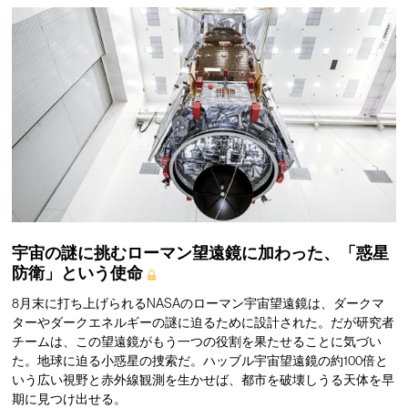
宇宙の謎に挑むローマン望遠鏡に加わった、「惑星
防衛」という使命
8月末に打ち上げられるNASAのローマン宇宙望遠鏡は、ダークマ
ターやダークエネルギーの謎に迫るために設計された。だが研究者
チームは、この望遠鏡がもう一つの役割を果たせることに気づい
た。地球に迫る小惑星の捜索だ。ハッブル宇宙望遠鏡の約100倍と
いう広い視野と赤外線観測を生かせば、都市を破壊しうる天体を早
期に見つけ出せる。