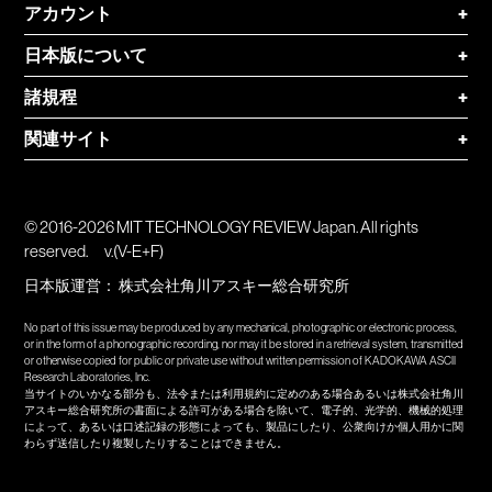
アカウント
+
日本版について
+
諸規程
+
関連サイト
+
© 2016-2026 MIT TECHNOLOGY REVIEW Japan. All rights
reserved.
v.(V-E+F)
日本版運営：
株式会社角川アスキー総合研究所
No part of this issue may be produced by any mechanical, photographic or electronic process,
or in the form of a phonographic recording, nor may it be stored in a retrieval system, transmitted
or otherwise copied for public or private use without written permission of KADOKAWA ASCII
Research Laboratories, Inc.
当サイトのいかなる部分も、法令または利用規約に定めのある場合あるいは株式会社角川
アスキー総合研究所の書面による許可がある場合を除いて、電子的、光学的、機械的処理
によって、あるいは口述記録の形態によっても、製品にしたり、公衆向けか個人用かに関
わらず送信したり複製したりすることはできません。