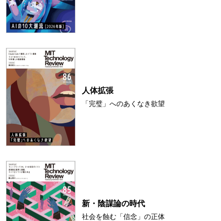
人体拡張
「完璧」へのあくなき欲望
新・陰謀論の時代
社会を蝕む「信念」の正体