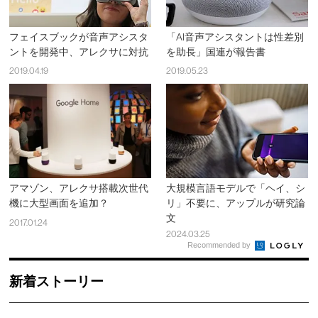
フェイスブックが音声アシスタ
「AI音声アシスタントは性差別
ントを開発中、アレクサに対抗
を助長」国連が報告書
2019.04.19
2019.05.23
アマゾン、アレクサ搭載次世代
大規模言語モデルで「ヘイ、シ
機に大型画面を追加？
リ」不要に、アップルが研究論
文
2017.01.24
2024.03.25
Recommended by
新着ストーリー