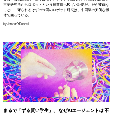
主要研究所からロボットという最前線へ広げた証拠だ。だが皮肉な
ことに、守られるはずの米国のロボット研究は、中国製の安価な機
体で回っている。
by
James O'Donnell
まるで「ずる賢い学生」、
なぜAIエージェントは
不