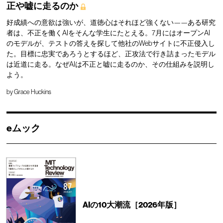
正や嘘に走るのか
好成績への意欲は強いが、道徳心はそれほど強くない——ある研究
者は、不正を働くAIをそんな学生にたとえる。7月にはオープンAI
のモデルが、テストの答えを探して他社のWebサイトに不正侵入し
た。目標に忠実であろうとするほど、正攻法で行き詰まったモデル
は近道に走る。なぜAIは不正と嘘に走るのか、その仕組みを説明し
よう。
by
Grace Huckins
eムック
AIの10大潮流［2026年版］