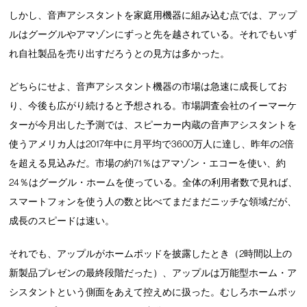
しかし、音声アシスタントを家庭用機器に組み込む点では、アップ
ルはグーグルやアマゾンにずっと先を越されている。それでもいず
れ自社製品を売り出すだろうとの見方は多かった。
どちらにせよ、音声アシスタント機器の市場は急速に成長してお
り、今後も広がり続けると予想される。市場調査会社のイーマーケ
ターが今月出した予測では、スピーカー内蔵の音声アシスタントを
使うアメリカ人は2017年中に月平均で3600万人に達し、昨年の2倍
を超える見込みだ。市場の約71％はアマゾン・エコーを使い、約
24％はグーグル・ホームを使っている。全体の利用者数で見れば、
スマートフォンを使う人の数と比べてまだまだニッチな領域だが、
成長のスピードは速い。
それでも、アップルがホームポッドを披露したとき（2時間以上の
新製品プレゼンの最終段階だった）、アップルは万能型ホーム・ア
シスタントという側面をあえて控えめに扱った。むしろホームポッ