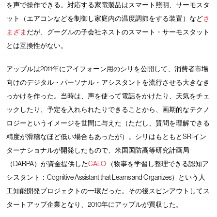
を声で操作できる。対応する家電製品はスマート照明、サーモスタ
ット（エアコンなどを制御し家庭内の温度調節をする装置）など
さ
まざま
だが、グーグルの子会社ネストのスマート・サーモスタット
とは互換性がない。
アップルは2011年にアイフォーン用のシリを公開して、消費者市場
向けのデジタル・パーソナル・アシスタントを流行させる大きなき
っかけを作った。当時は、声を使って電話をかけたり、天気をチェ
ックしたり、予定を入れられたりできることから、画期的なテクノ
ロジーというイメージを世間に与えた（ただし、質問を理解できる
精度が滑稽なほど低い場合もあったが）。シリはもともとSRIイン
ターナショナルが開発したもので、米国国防高等研究計画局
（DARPA）が資金提供した
CALO
（物事を学習し整理できる認知ア
シスタント：Cognitive Assistant that Learns and Organizes）という人
工知能開発プロジェクトの一環だった。その後スピンアウトしてス
タートアップ企業となり、2010年にアップルが買収した。