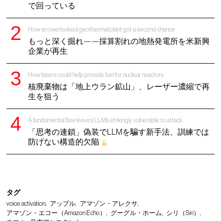
で回っている
How an overlooked geothermal plant got a second chance
もっと深く掘れ——採算割れの地熱発電所を米新興
企業が再生
How lasers could help provide fuel for nuclear reactors
核廃棄物は「地上ウラン鉱山」、レーザー濃縮で再
生を狙う
A fundamental flaw leaves LLMs strikingly vulnerable to attack
「思考の連鎖」偽装でLLMを騙す新手法、訓練では
防げない構造的欠陥
タグ
voice activation
アップル
アマゾン・アレクサ
アマゾン・エコー（Amazon Echo）
グーグル・ホーム
シリ（Siri）