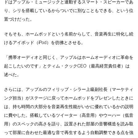
ドはアップル・ミュージックと連動するスマート・スピーカーであ
り、シリを搭載しているからついでに別なこともできる、という位
置づけだった。
そもそも、ホームポッドという名前からして、音楽再生に特化し続
けるアイポッド（iPod）を彷彿とさせる。
「携帯オーディオと同じく、アップルはホームオーディオに革命を
起こしたいのです」とティム・クックCEO（最高経営責任者）は
述べた。
さらには、アップルのフィリップ・シラー上級副社長（マーケティ
ング担当）がステージに戻ってホームポッドをプレゼンしたときに
は、持ち時間の大部分を音楽再生性能がいかに優れているかの説明
に費やした。搭載しているツイーター（高音用）やウーハー（低音
用）のスペックの高さを語り、設置された部屋の音響構造を読み取
って部屋に合わせた最適な音で再生するよう自動調整できる点を強