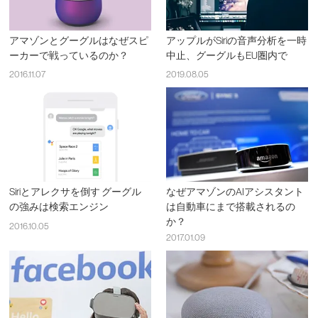
アマゾンとグーグルはなぜスピ
アップルがSiriの音声分析を一時
ーカーで戦っているのか？
中止、グーグルもEU圏内で
2016.11.07
2019.08.05
Siriとアレクサを倒す グーグル
なぜアマゾンのAIアシスタント
の強みは検索エンジン
は自動車にまで搭載されるの
か？
2016.10.05
2017.01.09