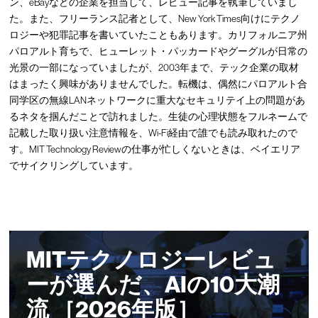
ン、eBayなどの企業を担当して、レビュー記事を執筆していまし
た。また、フリーランス記者として、New York Times向けにテクノ
ロジーや犯罪記事を書いていたこともあります。カリフォルニア州
パロアルト育ちで、ヒューレット・パッカードやグーグルが日常の
光景の一部になっていましたが、2003年まで、テック企業の取材
はまったく興味がありませんでした。転機は、偶然にパロアルト合
同学区の無線LANネットワークに重大なセキュリテイ上の問題があ
るネタを掴んだことで訪れました。生徒の心理状態をフルネームで
記載した取り扱い注意情報を、Wi-Fi経由で誰でも読み取れたので
す。MIT Technology Reviewの仕事が忙しくないときは、ベイエリア
でサイクリングしています。
MITテクノロジーレビュ
ーが選んだ、AIの10大潮
流 ［2026年版］