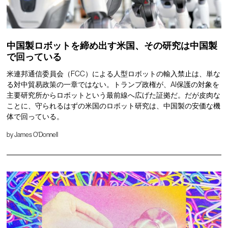
中国製ロボットを締め出す米国、その研究は中国製
で回っている
米連邦通信委員会（FCC）による人型ロボットの輸入禁止は、単な
る対中貿易政策の一章ではない。トランプ政権が、AI保護の対象を
主要研究所からロボットという最前線へ広げた証拠だ。だが皮肉な
ことに、守られるはずの米国のロボット研究は、中国製の安価な機
体で回っている。
by
James O'Donnell