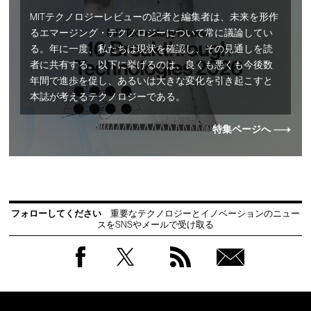
MITテクノロジーレビューの記者と編集者は、未来を形作
るエマージング・テクノロジーについて常に議論してい
る。年に一度、私たちは現状を確認し、その見通しを読
者に共有する。以下に挙げるのは、良くも悪くも今後数
年間で進歩を促し、あるいは大きな変化を引き起こすと
本誌が考えるテクノロジーである。
特集ページへ
フォローしてください
重要なテクノロジーとイノベーションのニュー
スをSNSやメールで受け取る
Facebook
Twitter
RSS
無料
会員
登録