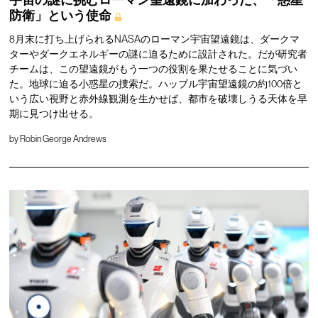
宇宙の謎に挑むローマン望遠鏡に加わった、「惑星
防衛」という使命
8月末に打ち上げられるNASAのローマン宇宙望遠鏡は、ダークマ
ターやダークエネルギーの謎に迫るために設計された。だが研究者
チームは、この望遠鏡がもう一つの役割を果たせることに気づい
た。地球に迫る小惑星の捜索だ。ハッブル宇宙望遠鏡の約100倍と
いう広い視野と赤外線観測を生かせば、都市を破壊しうる天体を早
期に見つけ出せる。
by
Robin George Andrews