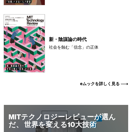
新・陰謀論の時代
社会を蝕む「信念」の正体
eムックを詳しく見る
MITテクノロジーレビューが選ん
だ、 世界を変える10大技術