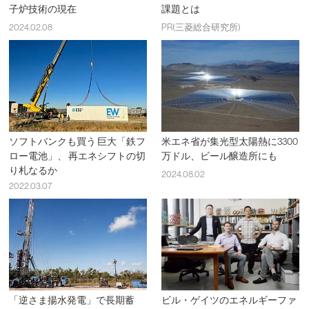
子炉技術の現在
課題とは
2024.02.08
PR(三菱総合研究所)
ソフトバンクも買う 巨大「鉄フ
米エネ省が集光型太陽熱に3300
ロー電池」、 再エネシフトの切
万ドル、ビール醸造所にも
り札なるか
2024.08.02
2022.03.07
「逆さま揚水発電」で長期蓄
ビル・ゲイツのエネルギーファ