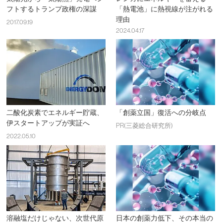
フトするトランプ政権の深謀
「熱電池」に熱視線が注がれる
理由
2017.09.19
2024.04.17
二酸化炭素でエネルギー貯蔵、
「創薬立国」復活への分岐点
伊スタートアップが実証へ
PR(三菱総合研究所)
2022.05.10
溶融塩だけじゃない、次世代原
日本の創薬力低下、その本当の