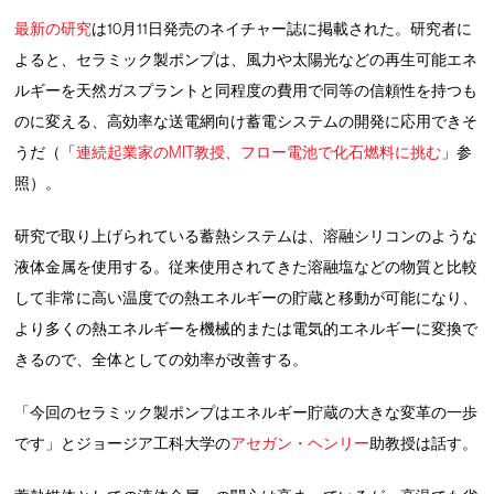
最新の研究
は10月11日発売のネイチャー誌に掲載された。研究者に
よると、セラミック製ポンプは、風力や太陽光などの再生可能エネ
ルギーを天然ガスプラントと同程度の費用で同等の信頼性を持つも
のに変える、高効率な送電網向け蓄電システムの開発に応用できそ
うだ（「
連続起業家のMIT教授、フロー電池で化石燃料に挑む
」参
照）。
研究で取り上げられている蓄熱システムは、溶融シリコンのような
液体金属を使用する。従来使用されてきた溶融塩などの物質と比較
して非常に高い温度での熱エネルギーの貯蔵と移動が可能になり、
より多くの熱エネルギーを機械的または電気的エネルギーに変換で
きるので、全体としての効率が改善する。
「今回のセラミック製ポンプはエネルギー貯蔵の大きな変革の一歩
です」とジョージア工科大学の
アセガン・ヘンリー
助教授は話す。