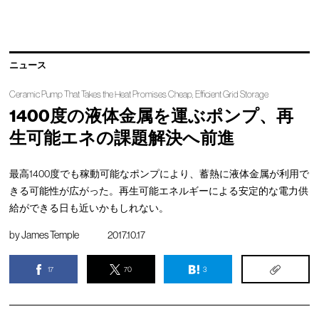
ニュース
Ceramic Pump That Takes the Heat Promises Cheap, Efficient Grid Storage
1400度の液体金属を運ぶポンプ、再
生可能エネの課題解決へ前進
最高1400度でも稼動可能なポンプにより、蓄熱に液体金属が利用で
きる可能性が広がった。再生可能エネルギーによる安定的な電力供
給ができる日も近いかもしれない。
by
James Temple
2017.10.17
17
70
3