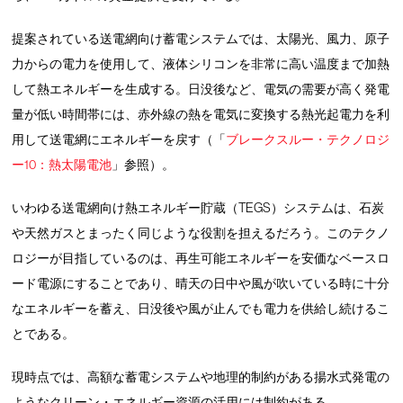
提案されている送電網向け蓄電システムでは、太陽光、風力、原子
力からの電力を使用して、液体シリコンを非常に高い温度まで加熱
して熱エネルギーを生成する。日没後など、電気の需要が高く発電
量が低い時間帯には、赤外線の熱を電気に変換する熱光起電力を利
用して送電網にエネルギーを戻す（「
ブレークスルー・テクノロジ
ー10：熱太陽電池
」参照）。
いわゆる送電網向け熱エネルギー貯蔵（TEGS）システムは、石炭
や天然ガスとまったく同じような役割を担えるだろう。このテクノ
ロジーが目指しているのは、再生可能エネルギーを安価なベースロ
ード電源にすることであり、晴天の日中や風が吹いている時に十分
なエネルギーを蓄え、日没後や風が止んでも電力を供給し続けるこ
とである。
現時点では、高額な蓄電システムや地理的制約がある揚水式発電の
ようなクリーン・エネルギー資源の活用には制約がある。