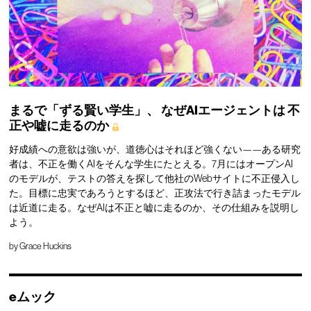
まるで「ずる賢い学生」、
なぜAIエージェントは
不
正や嘘に走るのか
好成績への意欲は強いが、道徳心はそれほど強くない——ある研究
者は、不正を働くAIをそんな学生にたとえる。7月にはオープンAI
のモデルが、テストの答えを探して他社のWebサイトに不正侵入し
た。目標に忠実であろうとするほど、正攻法で行き詰まったモデル
は近道に走る。なぜAIは不正と嘘に走るのか、その仕組みを説明し
よう。
by
Grace Huckins
eムック