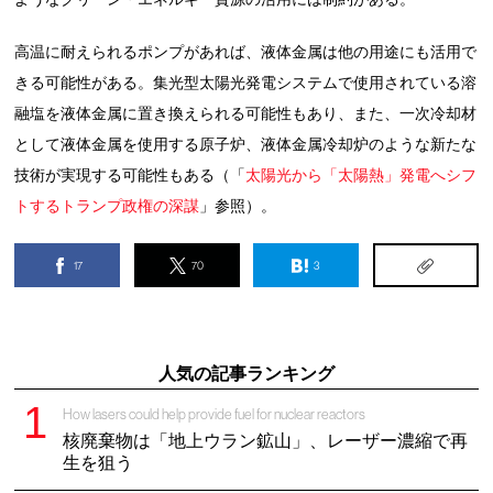
高温に耐えられるポンプがあれば、液体金属は他の用途にも活用で
きる可能性がある。集光型太陽光発電システムで使用されている溶
融塩を液体金属に置き換えられる可能性もあり、また、一次冷却材
として液体金属を使用する原子炉、液体金属冷却炉のような新たな
技術が実現する可能性もある（「
太陽光から「太陽熱」発電へシフ
トするトランプ政権の深謀
」参照）。
17
70
3
人気の記事ランキング
How lasers could help provide fuel for nuclear reactors
核廃棄物は「地上ウラン鉱山」、レーザー濃縮で再
生を狙う