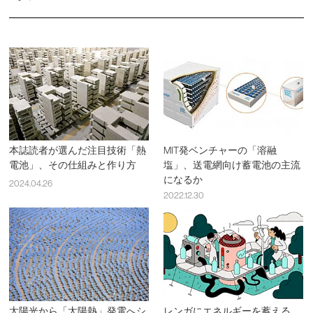
本誌読者が選んだ注目技術「熱
MIT発ベンチャーの「溶融
電池」、その仕組みと作り方
塩」、送電網向け蓄電池の主流
になるか
2024.04.26
2022.12.30
太陽光から「太陽熱」発電へシ
レンガにエネルギーを蓄える