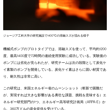
ジョージア工科大学の研究施設で1400℃の溶融スズが流れる様子
機械式ポンプのプロトタイプでは、溶融スズを使って、平均約1200
度、最高1400度で72時間の連続使用実験に成功している。実験後の
ポンプには劣化が見られたが、研究チームは次の段階として炭化ケ
イ素製のポンプを開発している。炭化ケイ素はさらに固い材質であ
り、耐久性は非常に高い。
この研究は、米国エネルギー省のムーンショット（斬新で困難だ
が、実現すれば大きな影響がある勇壮な課題、挑戦を意味する）エ
ネルギー研究部門の1つ、エネルギー高等研究計画局（ARPA-E）か
ら、360万ドルの資金提供を受けている。