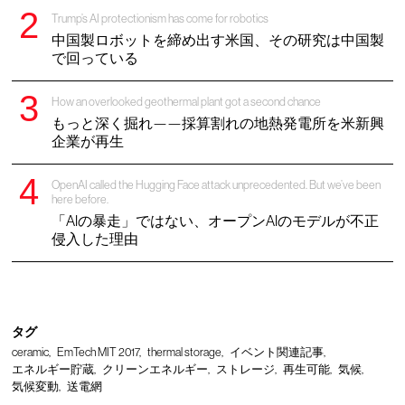
Trump’s AI protectionism has come for robotics
中国製ロボットを締め出す米国、その研究は中国製
で回っている
How an overlooked geothermal plant got a second chance
もっと深く掘れ——採算割れの地熱発電所を米新興
企業が再生
OpenAI called the Hugging Face attack unprecedented. But we’ve been
here before.
「AIの暴走」ではない、オープンAIのモデルが不正
侵入した理由
タグ
ceramic
EmTech MIT 2017
thermal storage
イベント関連記事
エネルギー貯蔵
クリーンエネルギー
ストレージ
再生可能
気候
気候変動
送電網