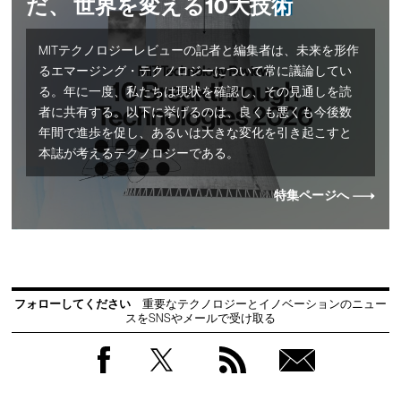
だ、 世界を変える10大技術
MITテクノロジーレビューの記者と編集者は、未来を形作
るエマージング・テクノロジーについて常に議論してい
る。年に一度、私たちは現状を確認し、その見通しを読
者に共有する。以下に挙げるのは、良くも悪くも今後数
年間で進歩を促し、あるいは大きな変化を引き起こすと
本誌が考えるテクノロジーである。
特集ページへ
フォローしてください
重要なテクノロジーとイノベーションのニュー
スをSNSやメールで受け取る
Facebook
Twitter
RSS
無料
会員