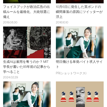
フェイスブックが政治広告の出
10月6日に発生した英ポンドの
稿ルールを厳格化、大統領選に
瞬間暴落の原因にツイッターが
備え
浮上
2019.08.30
2016.10.10
生成AIは雇用を奪うのか？ MIT
明日働ける単発バイト求人サイ
学長が書いた85年前の記事から
ト
学べること
PR(ショットワークス)
2024.02.29