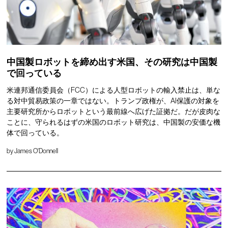
中国製ロボットを締め出す米国、その研究は中国製
で回っている
米連邦通信委員会（FCC）による人型ロボットの輸入禁止は、単な
る対中貿易政策の一章ではない。トランプ政権が、AI保護の対象を
主要研究所からロボットという最前線へ広げた証拠だ。だが皮肉な
ことに、守られるはずの米国のロボット研究は、中国製の安価な機
体で回っている。
by
James O'Donnell