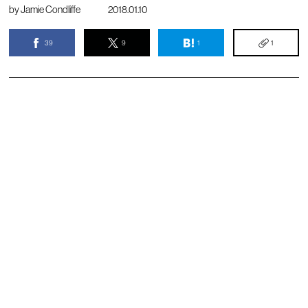
by
Jamie Condliffe
2018.01.10
39
9
1
1