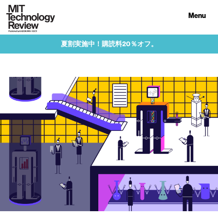
Menu
夏割実施中！購読料20％オフ。