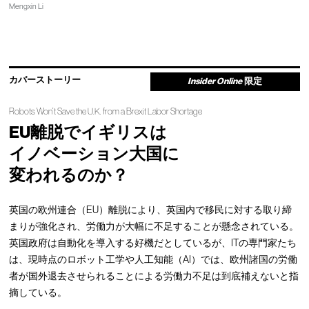
Mengxin Li
カバーストーリー
Insider Online
限定
Robots Won’t Save the U.K. from a Brexit Labor Shortage
EU離脱でイギリスは
イノベーション大国に
変われるのか？
英国の欧州連合（EU）離脱により、英国内で移民に対する取り締
まりが強化され、労働力が大幅に不足することが懸念されている。
英国政府は自動化を導入する好機だとしているが、ITの専門家たち
は、現時点のロボット工学や人工知能（AI）では、欧州諸国の労働
者が国外退去させられることによる労働力不足は到底補えないと指
摘している。