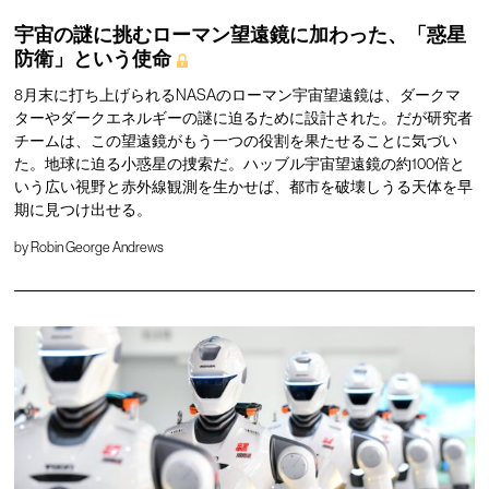
宇宙の謎に挑むローマン望遠鏡に加わった、「惑星
防衛」という使命
8月末に打ち上げられるNASAのローマン宇宙望遠鏡は、ダークマ
ターやダークエネルギーの謎に迫るために設計された。だが研究者
チームは、この望遠鏡がもう一つの役割を果たせることに気づい
た。地球に迫る小惑星の捜索だ。ハッブル宇宙望遠鏡の約100倍と
いう広い視野と赤外線観測を生かせば、都市を破壊しうる天体を早
期に見つけ出せる。
by
Robin George Andrews