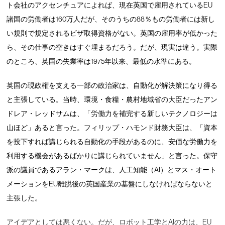
ト会社のアクセンチュアによれば、現在英国で雇用されているEU
諸国の労働者は160万人だが、そのうちの88％もの労働者には新し
い規則で規定されるビザ取得資格がない。英国の雇用率が低かった
ら、その仕事の空きはすぐ埋まるだろう。だが、現実は違う。実際
のところ、英国の失業率は1975年以来、最低の水準にある。
英国の現政権を支える一部の政治家は、自動化が解決策になり得る
と主張している。当時、環境・食糧・農村地域省の大臣だったアン
ドレア・レッドサムは、「労働力を補完する新しいテクノロジーは
山ほど」あると言った。フィリップ・ハモンド財務大臣は、「資本
を投下すれば講じられる自動化の手段があるのに、安価な労働力を
利用する機会があるばかりに講じられていません」と言った。保守
派の議員であるアラン・マークは、人工知能（AI）とマス・オート
メーションをEU離脱後の英国産業の基盤にしなければならないと
主張した。
アイデアとしては悪くない。だが、ロボット工学とAIの力は、EU