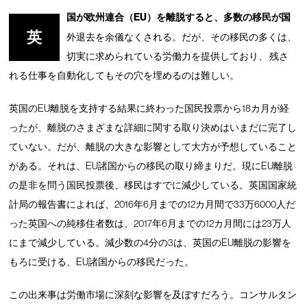
国が欧州連合（EU）を離脱すると、多数の移民が国
英
外退去を余儀なくされる。だが、その移民の多くは、
切実に求められている労働力を提供しており、 残さ
れる仕事を自動化してもその穴を埋めるのは難しい。
英国のEU離脱を支持する結果に終わった国民投票から18カ月が経
ったが、離脱のさまざまな詳細に関する取り決めはいまだに完了し
ていない。だが、離脱の大きな影響として大方が予想していること
がある。それは、EU諸国からの移民の取り締まりだ。現にEU離脱
の是非を問う国民投票後、移民はすでに減少している。英国国家統
計局の報告書によれば、2016年6月までの12カ月間で33万6000人だ
った英国への純移住者数は、2017年6月までの12カ月間には23万人
にまで減少している。減少数の4分の3は、英国のEU離脱の影響を
もろに受ける、EU諸国からの移民だった。
この出来事は労働市場に深刻な影響を及ぼすだろう。コンサルタン