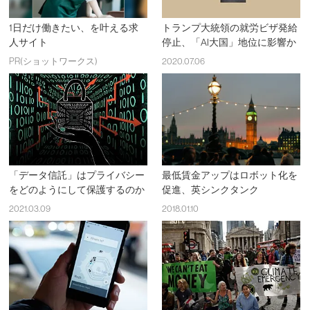
1日だけ働きたい、を叶える求
トランプ大統領の就労ビザ発給
人サイト
停止、「AI大国」地位に影響か
PR(ショットワークス)
2020.07.06
「データ信託」はプライバシー
最低賃金アップはロボット化を
をどのようにして保護するのか
促進、英シンクタンク
2021.03.09
2018.01.10