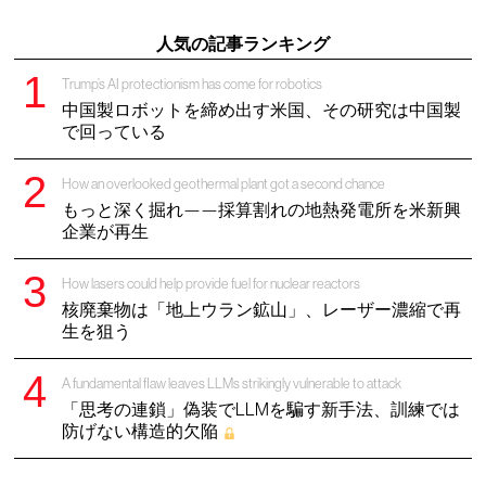
人気の記事ランキング
Trump’s AI protectionism has come for robotics
中国製ロボットを締め出す米国、その研究は中国製
で回っている
How an overlooked geothermal plant got a second chance
もっと深く掘れ——採算割れの地熱発電所を米新興
企業が再生
How lasers could help provide fuel for nuclear reactors
核廃棄物は「地上ウラン鉱山」、レーザー濃縮で再
生を狙う
A fundamental flaw leaves LLMs strikingly vulnerable to attack
「思考の連鎖」偽装でLLMを騙す新手法、訓練では
防げない構造的欠陥