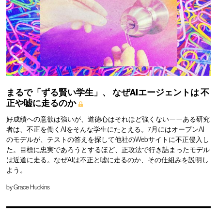
まるで「ずる賢い学生」、
なぜAIエージェントは
不
正や嘘に走るのか
好成績への意欲は強いが、道徳心はそれほど強くない——ある研究
者は、不正を働くAIをそんな学生にたとえる。7月にはオープンAI
のモデルが、テストの答えを探して他社のWebサイトに不正侵入し
た。目標に忠実であろうとするほど、正攻法で行き詰まったモデル
は近道に走る。なぜAIは不正と嘘に走るのか、その仕組みを説明し
よう。
by
Grace Huckins