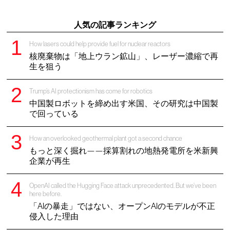
人気の記事ランキング
How lasers could help provide fuel for nuclear reactors
核廃棄物は「地上ウラン鉱山」、レーザー濃縮で再
生を狙う
Trump’s AI protectionism has come for robotics
中国製ロボットを締め出す米国、その研究は中国製
で回っている
How an overlooked geothermal plant got a second chance
もっと深く掘れ——採算割れの地熱発電所を米新興
企業が再生
OpenAI called the Hugging Face attack unprecedented. But we’ve been
here before.
「AIの暴走」ではない、オープンAIのモデルが不正
侵入した理由