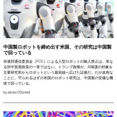
中国製ロボットを締め出す米国、その研究は中国製
で回っている
米連邦通信委員会（FCC）による人型ロボットの輸入禁止は、単な
る対中貿易政策の一章ではない。トランプ政権が、AI保護の対象を
主要研究所からロボットという最前線へ広げた証拠だ。だが皮肉な
ことに、守られるはずの米国のロボット研究は、中国製の安価な機
体で回っている。
by
James O'Donnell