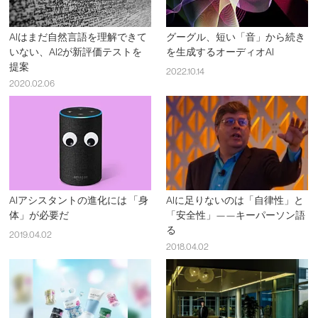
AIはまだ自然言語を理解できて
グーグル、短い「音」から続き
いない、AI2が新評価テストを
を生成するオーディオAI
提案
2022.10.14
2020.02.06
AIアシスタントの進化には 「身
AIに足りないのは「自律性」と
体」が必要だ
「安全性」——キーパーソン語
る
2019.04.02
2018.04.02