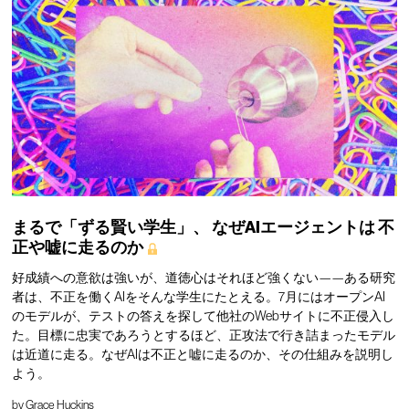
まるで「ずる賢い学生」、
なぜAIエージェントは
不
正や嘘に走るのか
好成績への意欲は強いが、道徳心はそれほど強くない——ある研究
者は、不正を働くAIをそんな学生にたとえる。7月にはオープンAI
のモデルが、テストの答えを探して他社のWebサイトに不正侵入し
た。目標に忠実であろうとするほど、正攻法で行き詰まったモデル
は近道に走る。なぜAIは不正と嘘に走るのか、その仕組みを説明し
よう。
by
Grace Huckins