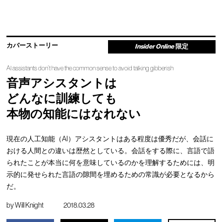
カバーストーリー
Insider Online
限定
AI assistants don’t have the common sense to avoid talking gibberish
音声アシスタントは
どんなに訓練しても
本物の知能にはなれない
現在の人工知能（AI）アシスタントはある程度は優秀だが、会話に
おける人間との違いは歴然としている。会話をする際に、言語で語
られたことが本当に何を意味しているのかを理解するためには、明
示的に発せられた言語の隙間を埋めるための常識が必要となるから
だ。
by
Will Knight
2018.03.28