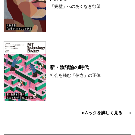
「完璧」へのあくなき欲望
新・陰謀論の時代
社会を蝕む「信念」の正体
eムックを詳しく見る