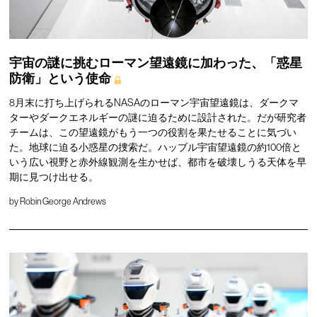
宇宙の謎に挑むローマン望遠鏡に加わった、「惑星
防衛」という使命
8月末に打ち上げられるNASAのローマン宇宙望遠鏡は、ダークマ
ターやダークエネルギーの謎に迫るために設計された。だが研究者
チームは、この望遠鏡がもう一つの役割を果たせることに気づい
た。地球に迫る小惑星の捜索だ。ハッブル宇宙望遠鏡の約100倍と
いう広い視野と赤外線観測を生かせば、都市を破壊しうる天体を早
期に見つけ出せる。
by
Robin George Andrews