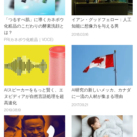
「つるすべ肌」に導くカネボウ
イアン・グッドフェロー：人工
化粧品のこだわりの酵素洗顔と
知能に想像力を与える男
は？
2018.03.16
PR(カネボウ化粧品｜VOCE)
AIスピーカーをもっと賢く、エ
AI研究の新しいメッカ、カナダ
ヌビディアが自然言語処理を超
に一流の人材が集まる理由
高速化
2017.09.21
2019.08.19