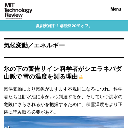
Menu
夏割実施中！購読料20％オフ。
気候変動／エネルギー
氷の下の警告サイン 科学者がシエラネバダ
山脈で 雪の温度を測る理由
気候変動により気象がますます不規則になるにつれ、科学
者たちは貯水池に水がいつ到達するか、そしていつ洪水の
危険にさらされるかを把握するために、積雪温度をより正
確に読み取る必要がある。