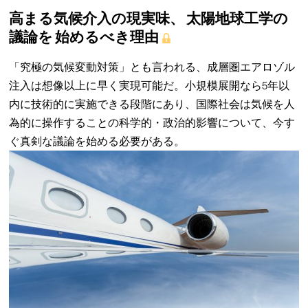
高まる気候介入の現実味、 太陽地球工学の
議論を 始めるべき理由
「究極の気候変動対策」とも言われる、成層圏エアロゾル
注入は想像以上に早く実現可能だ。小規模展開なら5年以
内に技術的に実施できる段階にあり、国際社会は気候を人
為的に操作することの科学的・政治的影響について、今す
ぐ真剣な議論を始める必要がある。