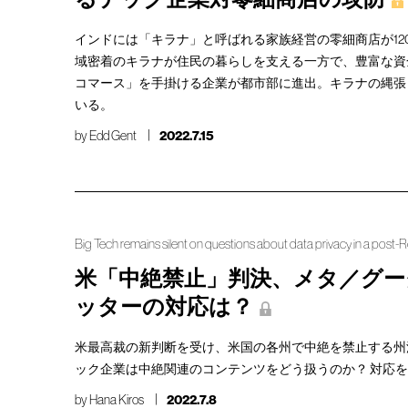
インドには「キラナ」と呼ばれる家族経営の零細商店が12
域密着のキラナが住民の暮らしを支える一方で、豊富な資
コマース」を手掛ける企業が都市部に進出。キラナの縄張
いる。
by
Edd Gent
2022.7.15
Big Tech remains silent on questions about data privacy in a post-
米「中絶禁止」判決、メタ／グー
ッターの対応は？
米最高裁の新判断を受け、米国の各州で中絶を禁止する州
ック企業は中絶関連のコンテンツをどう扱うのか？ 対応
by
Hana Kiros
2022.7.8