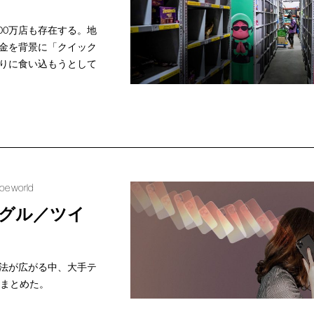
00万店も存在する。地
金を背景に「クイック
りに食い込もうとして
Roe world
グル／ツイ
法が広がる中、大手テ
をまとめた。