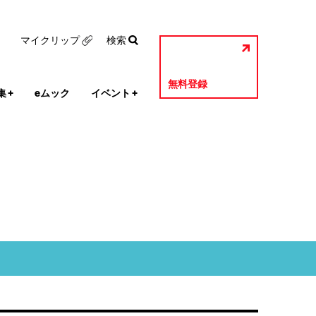
マイクリップ
検索
無料登録
集
+
eムック
イベント
+