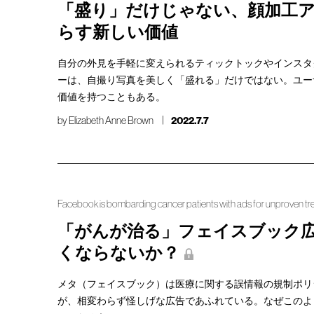
「盛り」だけじゃない、顔加工
らす新しい価値
自分の外見を手軽に変えられるティックトックやインスタ
ーは、自撮り写真を美しく「盛れる」だけではない。ユー
価値を持つこともある。
by
Elizabeth Anne Brown
2022.7.7
Facebook is bombarding cancer patients with ads for unproven t
「がんが治る」フェイスブック
くならないか？
メタ（フェイスブック）は医療に関する誤情報の規制ポリ
が、相変わらず怪しげな広告であふれている。なぜこのよ