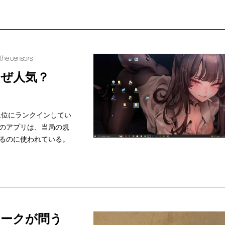
 the censors
なぜ人気？
上位にランクインしてい
のアプリは、当局の規
るのに使われている。
ヨークが問う