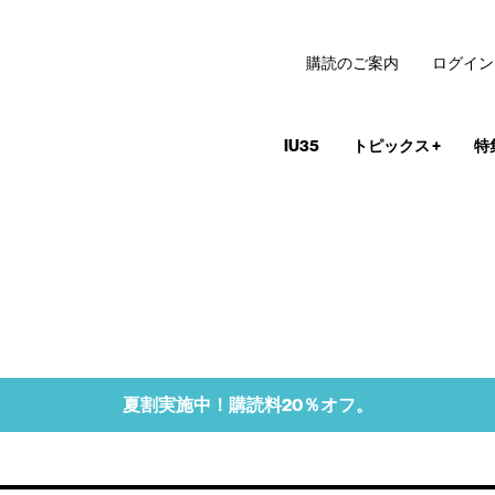
購読のご案内
ログイン
IU35
トピックス
+
特
夏割実施中！購読料20％オフ。