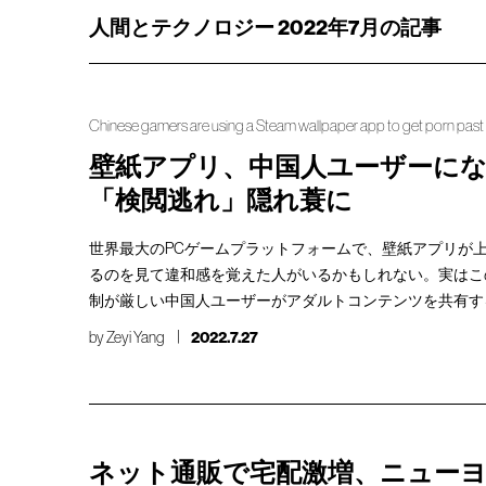
人間とテクノロジー 2022年7月の記事
Chinese gamers are using a Steam wallpaper app to get porn past
壁紙アプリ、中国人ユーザーに
「検閲逃れ」隠れ蓑に
世界最大のPCゲームプラットフォームで、壁紙アプリが
るのを見て違和感を覚えた人がいるかもしれない。実はこ
制が厳しい中国人ユーザーがアダルトコンテンツを共有す
by
Zeyi Yang
2022.7.27
ネット通販で宅配激増、ニュー