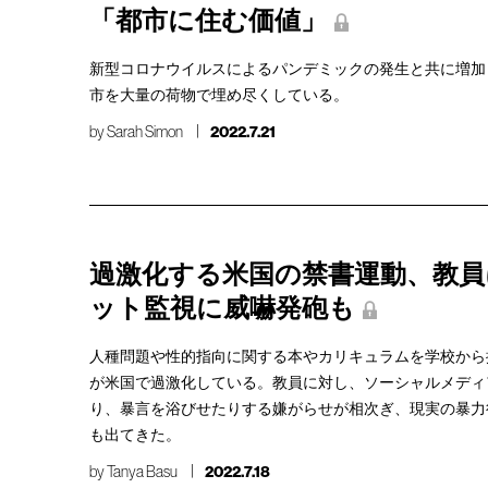
「都市に住む価値」
新型コロナウイルスによるパンデミックの発生と共に増加
市を大量の荷物で埋め尽くしている。
by
Sarah Simon
2022.7.21
過激化する米国の禁書運動、教員
ット監視に威嚇発砲も
人種問題や性的指向に関する本やカリキュラムを学校から
が米国で過激化している。教員に対し、ソーシャルメディ
り、暴言を浴びせたりする嫌がらせが相次ぎ、現実の暴力
も出てきた。
by
Tanya Basu
2022.7.18