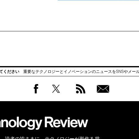
てください
重要なテクノロジーとイノベーションのニュースをSNSやメー
Facebook
Twitter
RSS
無料
会員
登録
 Reviewは、読者の皆さまに、テクノロジーが形作る 世