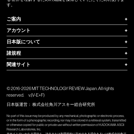
す。
ご案内
+
アカウント
+
日本版について
+
諸規程
+
関連サイト
+
© 2016-2026 MIT TECHNOLOGY REVIEW Japan. All rights
reserved.
v.(V-E+F)
日本版運営：
株式会社角川アスキー総合研究所
No part of this issue may be produced by any mechanical, photographic or electronic process,
or in the form of a phonographic recording, nor may it be stored in a retrieval system, transmitted
or otherwise copied for public or private use without written permission of KADOKAWA ASCII
Research Laboratories, Inc.
当サイトのいかなる部分も、法令または利用規約に定めのある場合あるいは株式会社角川