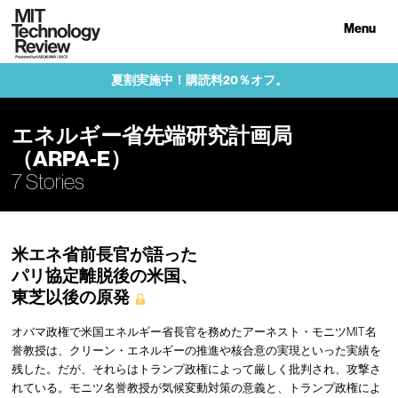
Menu
夏割実施中！購読料20％オフ。
エネルギー省先端研究計画局
（ARPA-E）
7 Stories
米エネ省前長官が語った
パリ協定離脱後の米国、
東芝以後の原発
オバマ政権で米国エネルギー省長官を務めたアーネスト・モニツMIT名
誉教授は、クリーン・エネルギーの推進や核合意の実現といった実績を
残した。だが、それらはトランプ政権によって厳しく批判され、攻撃さ
れている。モニツ名誉教授が気候変動対策の意義と、トランプ政権によ