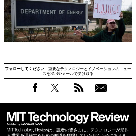
フォローしてください
重要なテクノロジーとイノベーションのニュー
スをSNSやメールで受け取る
Facebook
Twitter
RSS
無料
会員
登録
MIT Technology Reviewは、読者の皆さまに、テクノロジーが形作
る 世界を理解するための知識を獲得していただくためにありま