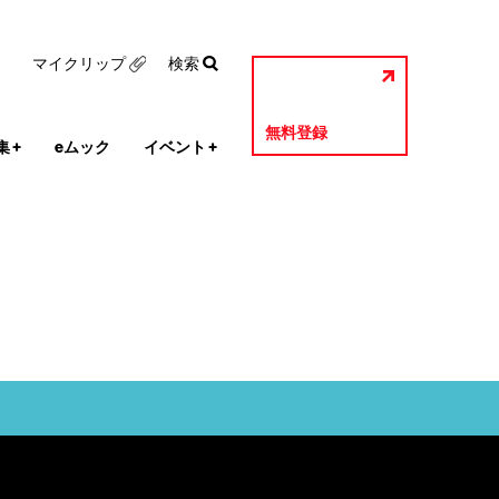
マイクリップ
検索
無料登録
集
+
eムック
イベント
+