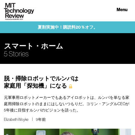
Menu
夏割実施中！購読料20％オフ。
スマート・ホーム
5 Stories
脱・掃除ロボットでルンバは
家庭用「探知機」になる
元軍事用ロボットメーカーでもあるアイロボットは、ルンバを単なる家
庭用掃除ロボットのままにはしないつもりだ。コリン・アングルCEOが
5年後に目指すルンバのビジョンを語った。
Elizabeth Woyke
9年前