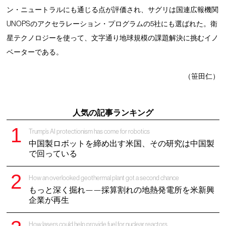
ン・ニュートラルにも通じる点が評価され、サグリは国連広報機関
UNOPSのアクセラレーション・プログラムの5社にも選ばれた。衛
星テクノロジーを使って、文字通り地球規模の課題解決に挑むイノ
ベーターである。
（笹田仁）
人気の記事ランキング
Trump’s AI protectionism has come for robotics
中国製ロボットを締め出す米国、その研究は中国製
で回っている
How an overlooked geothermal plant got a second chance
もっと深く掘れ——採算割れの地熱発電所を米新興
企業が再生
How lasers could help provide fuel for nuclear reactors