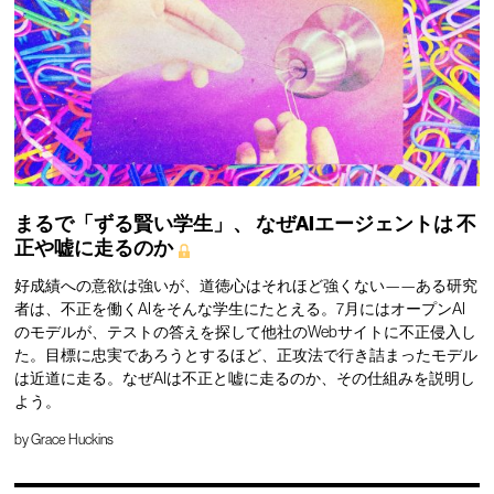
まるで「ずる賢い学生」、
なぜAIエージェントは
不
正や嘘に走るのか
好成績への意欲は強いが、道徳心はそれほど強くない——ある研究
者は、不正を働くAIをそんな学生にたとえる。7月にはオープンAI
のモデルが、テストの答えを探して他社のWebサイトに不正侵入し
た。目標に忠実であろうとするほど、正攻法で行き詰まったモデル
は近道に走る。なぜAIは不正と嘘に走るのか、その仕組みを説明し
よう。
by
Grace Huckins