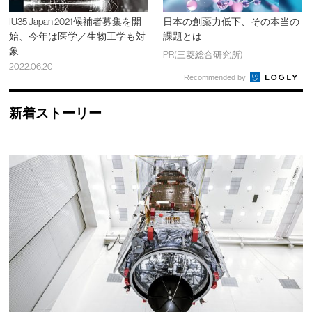
IU35 Japan 2021候補者募集を開
日本の創薬力低下、その本当の
始、今年は医学／生物工学も対
課題とは
象
PR(三菱総合研究所)
2022.06.20
Recommended by
新着ストーリー