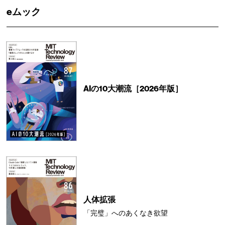
eムック
AIの10大潮流［2026年版］
人体拡張
「完璧」へのあくなき欲望