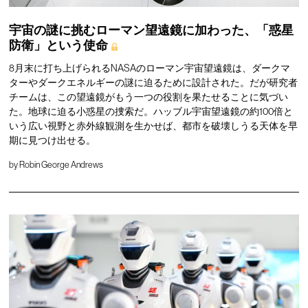
宇宙の謎に挑むローマン望遠鏡に加わった、「惑星
防衛」という使命
8月末に打ち上げられるNASAのローマン宇宙望遠鏡は、ダークマ
ターやダークエネルギーの謎に迫るために設計された。だが研究者
チームは、この望遠鏡がもう一つの役割を果たせることに気づい
た。地球に迫る小惑星の捜索だ。ハッブル宇宙望遠鏡の約100倍と
いう広い視野と赤外線観測を生かせば、都市を破壊しうる天体を早
期に見つけ出せる。
by
Robin George Andrews