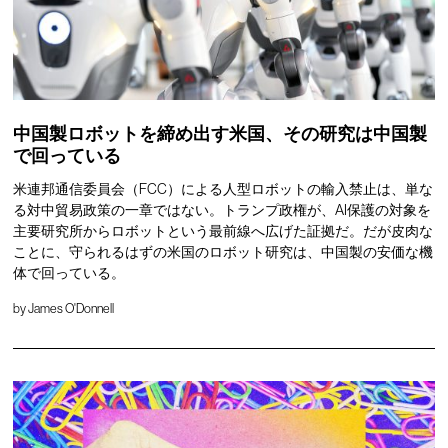
中国製ロボットを締め出す米国、その研究は中国製
で回っている
米連邦通信委員会（FCC）による人型ロボットの輸入禁止は、単な
る対中貿易政策の一章ではない。トランプ政権が、AI保護の対象を
主要研究所からロボットという最前線へ広げた証拠だ。だが皮肉な
ことに、守られるはずの米国のロボット研究は、中国製の安価な機
体で回っている。
by
James O'Donnell