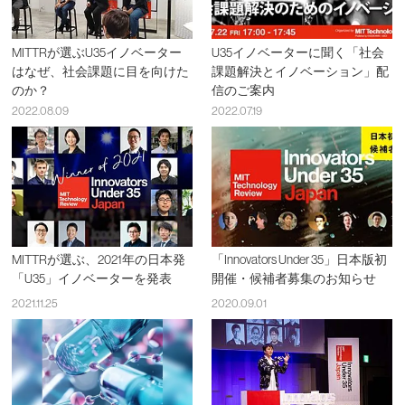
MITTRが選ぶU35イノベーター
U35イノベーターに聞く「社会
はなぜ、社会課題に目を向けた
課題解決とイノベーション」配
のか？
信のご案内
2022.08.09
2022.07.19
MITTRが選ぶ、2021年の日本発
「Innovators Under 35」日本版初
「U35」イノベーターを発表
開催・候補者募集のお知らせ
2021.11.25
2020.09.01