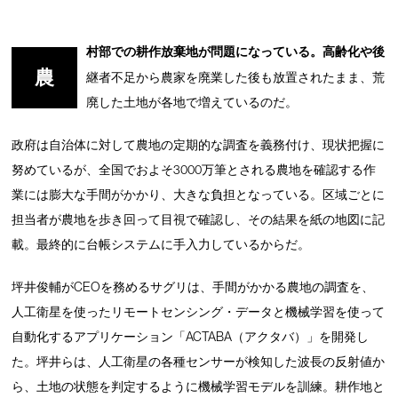
村部での耕作放棄地が問題になっている。高齢化や後
農
継者不足から農家を廃業した後も放置されたまま、荒
廃した土地が各地で増えているのだ。
政府は自治体に対して農地の定期的な調査を義務付け、現状把握に
努めているが、全国でおよそ3000万筆とされる農地を確認する作
業には膨大な手間がかかり、大きな負担となっている。区域ごとに
担当者が農地を歩き回って目視で確認し、その結果を紙の地図に記
載。最終的に台帳システムに手入力しているからだ。
坪井俊輔がCEOを務めるサグリは、手間がかかる農地の調査を、
人工衛星を使ったリモートセンシング・データと機械学習を使って
自動化するアプリケーション「ACTABA（アクタバ）」を開発し
た。坪井らは、人工衛星の各種センサーが検知した波長の反射値か
ら、土地の状態を判定するように機械学習モデルを訓練。耕作地と