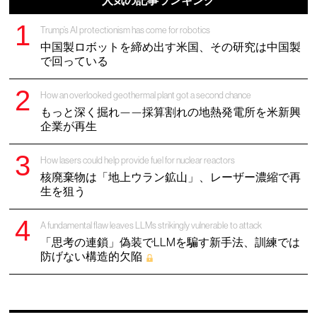
人気の記事ランキング
Trump’s AI protectionism has come for robotics
中国製ロボットを締め出す米国、その研究は中国製
で回っている
How an overlooked geothermal plant got a second chance
もっと深く掘れ——採算割れの地熱発電所を米新興
企業が再生
How lasers could help provide fuel for nuclear reactors
核廃棄物は「地上ウラン鉱山」、レーザー濃縮で再
生を狙う
A fundamental flaw leaves LLMs strikingly vulnerable to attack
「思考の連鎖」偽装でLLMを騙す新手法、訓練では
防げない構造的欠陥