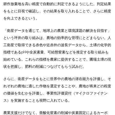
耕作放棄地を高い精度で自動的に判定できるようにした。判定結果
をもとに目視で確認し、その結果を取り入れることで、さらに精度
を向上できるという。
「衛星データを通じて、地球上の農業と環境課題の解決を目指す」
という坪井の取り組みは、農地の効率的な管理にとどまらない。人
工衛星で取得できる赤色や近赤外の波長データから、土壌の化学的
指標であるpHや全炭素量、可給態窒素などを推定する取り組みも
始めている。これらの指標を農家に提供することで、圃場土壌の現
状を把握し、肥料の削減につなげてもらう試みだ。
さらに、衛星データをもとに世界中の農地の潜在能力を評価し、そ
れぞれの農地に適した作物を選定することや、農地が将来どの程度
の価値を生むかを評価し、事業性評価貸付（マイクロファイナン
ス）を実施することも視野に入れている。
農業支援だけでなく、亜酸化窒素の削減や炭素固定によるカーボ