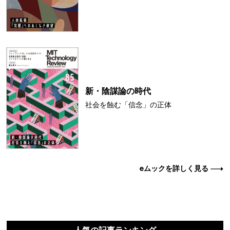
新・陰謀論の時代
社会を蝕む「信念」の正体
eムックを詳しく見る