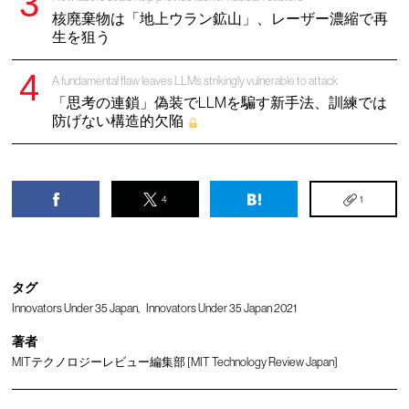
核廃棄物は「地上ウラン鉱山」、レーザー濃縮で再
生を狙う
A fundamental flaw leaves LLMs strikingly vulnerable to attack
「思考の連鎖」偽装でLLMを騙す新手法、訓練では
防げない構造的欠陥
4
1
タグ
Innovators Under 35 Japan
Innovators Under 35 Japan 2021
著者
MITテクノロジーレビュー編集部 [MIT Technology Review Japan]