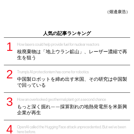
（畑邊康浩）
人気の記事ランキング
How lasers could help provide fuel for nuclear reactors
核廃棄物は「地上ウラン鉱山」、レーザー濃縮で再
生を狙う
Trump’s AI protectionism has come for robotics
中国製ロボットを締め出す米国、その研究は中国製
で回っている
How an overlooked geothermal plant got a second chance
もっと深く掘れ——採算割れの地熱発電所を米新興
企業が再生
OpenAI called the Hugging Face attack unprecedented. But we’ve been
here before.