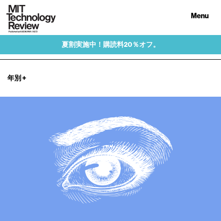
Menu
夏割実施中！購読料20％オフ。
年別
+