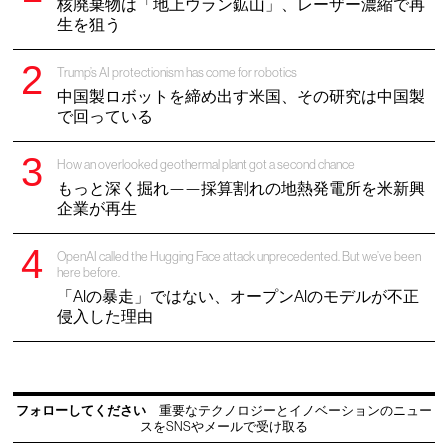
核廃棄物は「地上ウラン鉱山」、レーザー濃縮で再
生を狙う
Trump’s AI protectionism has come for robotics
中国製ロボットを締め出す米国、その研究は中国製
で回っている
How an overlooked geothermal plant got a second chance
もっと深く掘れ——採算割れの地熱発電所を米新興
企業が再生
OpenAI called the Hugging Face attack unprecedented. But we’ve been
here before.
「AIの暴走」ではない、オープンAIのモデルが不正
侵入した理由
フォローしてください
重要なテクノロジーとイノベーションのニュー
スをSNSやメールで受け取る