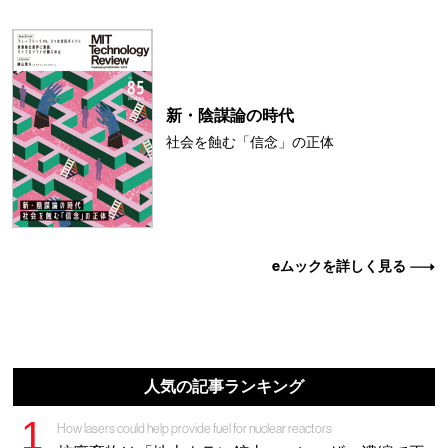
新・陰謀論の時代
社会を蝕む「信念」の正体
eムックを詳しく見る
人気の記事ランキング
How lasers could help provide fuel for nuclear reactors