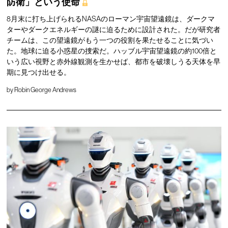
防衛」という使命
8月末に打ち上げられるNASAのローマン宇宙望遠鏡は、ダークマ
ターやダークエネルギーの謎に迫るために設計された。だが研究者
チームは、この望遠鏡がもう一つの役割を果たせることに気づい
た。地球に迫る小惑星の捜索だ。ハッブル宇宙望遠鏡の約100倍と
いう広い視野と赤外線観測を生かせば、都市を破壊しうる天体を早
期に見つけ出せる。
by
Robin George Andrews