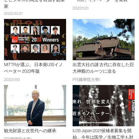
家
2022.11.21
2022.03.21
MITTRが選ぶ、 日本発U35イノ
出雲大社の謎 古代に存在した巨
ベーター 2023年版
大神殿のルーツに迫る
2023.11.10
PR(國學院大學)
観光財源と次世代への継承
IU35 Japan 2021候補者募集を開
始、今年は医学／生物工学も対