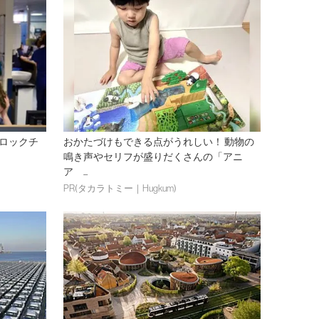
ロックチ
おかたづけもできる点がうれしい！ 動物の
鳴き声やセリフが盛りだくさんの「アニ
ア ...
PR(タカラトミー｜Hugkum)