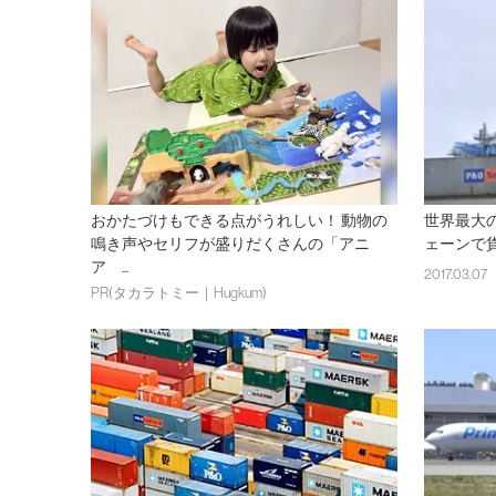
おかたづけもできる点がうれしい！ 動物の
世界最大
鳴き声やセリフが盛りだくさんの「アニ
ェーンで
ア ...
2017.03.07
PR(タカラトミー｜Hugkum)