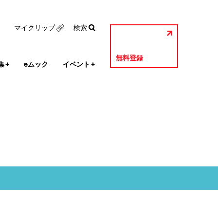
マイクリップ
検索
無料登録
集
+
eムック
イベント
+