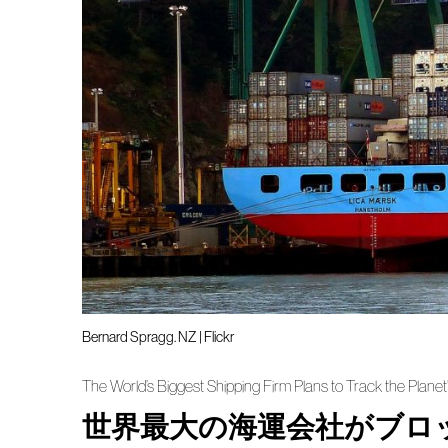
Bernard Spragg. NZ | Flickr
The World’s Biggest Shipping Firm Plans to Track the Plane
世界最大の海運会社がブロ