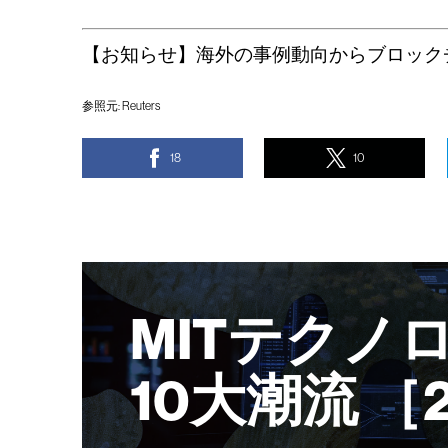
【お知らせ】海外の事例動向からブロック
参照元:
Reuters
18
10
MITテクノ
10大潮流 ［