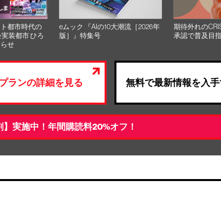
スト都市時代の
eムック 『AIの10大潮流［2026年
期待外れのCRI
会実装都市 ひろ
版］』特集号
承認で普及目
知らせ
プランの詳細を見る
無料で最新情報を入手
割】実施中！年間購読料20%オフ！