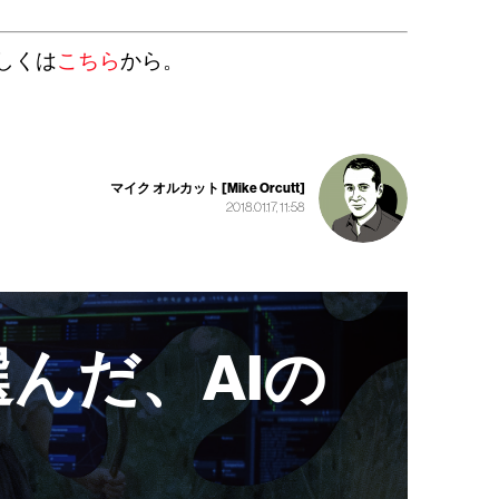
しくは
こちら
から。
マイク オルカット [Mike Orcutt]
2018.01.17, 11:58
んだ、AIの