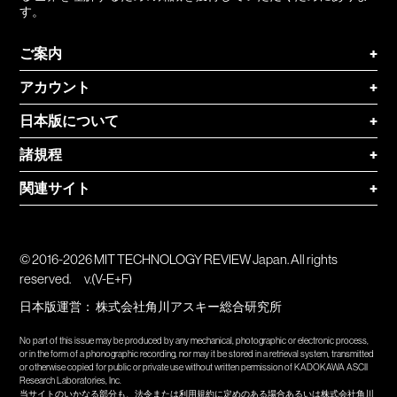
す。
ご案内
+
アカウント
+
日本版について
+
諸規程
+
関連サイト
+
© 2016-2026 MIT TECHNOLOGY REVIEW Japan. All rights
reserved.
v.(V-E+F)
日本版運営：
株式会社角川アスキー総合研究所
No part of this issue may be produced by any mechanical, photographic or electronic process,
or in the form of a phonographic recording, nor may it be stored in a retrieval system, transmitted
or otherwise copied for public or private use without written permission of KADOKAWA ASCII
Research Laboratories, Inc.
当サイトのいかなる部分も、法令または利用規約に定めのある場合あるいは株式会社角川