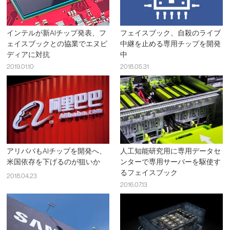
インテルが新AIチップ発表、フ
フェイスブック、自殺のライブ
ェイスブックとの協業でエヌビ
中継を止める専用チップを開発
ディアに対抗
中
2019.01.10
2018.05.31
アリババもAIチップを開発へ、
人工知能研究用に専用データセ
米国依存を下げるのが狙いか
ンターで専用サーバーを駆使す
るフェイスブック
2018.04.23
2016.07.13