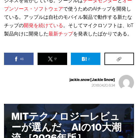
ジネスを脅かしている。グーグルは
データセンター
と
オー
プンソース・ソフトウェア
で使うためのAIチップを開発し
ている。アップルは自社のモバイル製品で動作する新たな
チップの
開発を続けている
。そしてマイクロソフトは、IoT
製品向けに開発した
最新チップ
を発表したばかりである。
46
17
2
jackie.snow [Jackie Snow]
2018.04.20, 6:34
MITテクノロジーレビュ
ーが選んだ、AIの10大潮