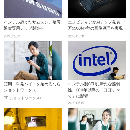
インテル超えたサムスン、暗号
エヌビディアがAIチップ発表、1
通貨専用チップ製造へ
万5500枚/秒の画像処理を実現
2018.02.01
2018.05.31
短期・単発バイトを始めるなら
インテル製CPUに新たな脆弱
ショットワークス
性、2011年以降の「ほぼすべ
て」に影響
PR(ショットワークス)
2019.05.16