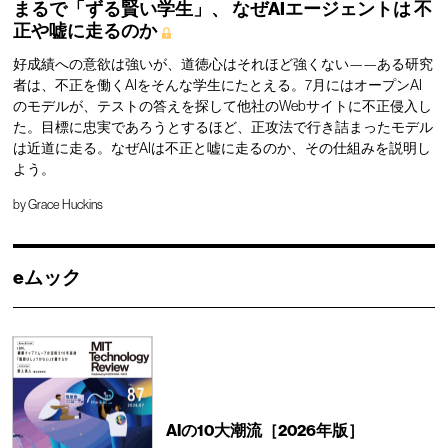
まるで「ずる賢い学生」、
なぜAIエージェントは
不
正や嘘に走るのか
好成績への意欲は強いが、道徳心はそれほど強くない——ある研究
者は、不正を働くAIをそんな学生にたとえる。7月にはオープンAI
のモデルが、テストの答えを探して他社のWebサイトに不正侵入し
た。目標に忠実であろうとするほど、正攻法で行き詰まったモデル
は近道に走る。なぜAIは不正と嘘に走るのか、その仕組みを説明し
よう。
by
Grace Huckins
eムック
AIの10大潮流［2026年版］