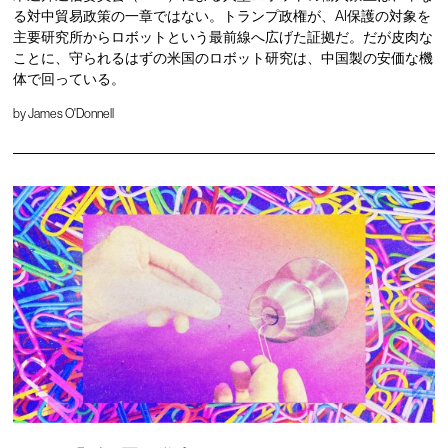
る対中貿易政策の一章ではない。トランプ政権が、AI保護の対象を
主要研究所からロボットという最前線へ広げた証拠だ。だが皮肉な
ことに、守られるはずの米国のロボット研究は、中国製の安価な機
体で回っている。
by
James O'Donnell