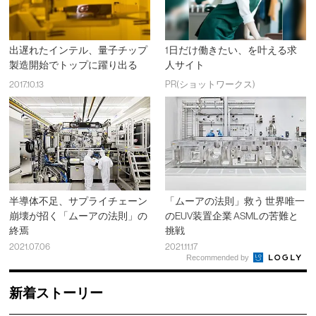
出遅れたインテル、量子チップ
1日だけ働きたい、を叶える求
製造開始でトップに躍り出る
人サイト
2017.10.13
PR(ショットワークス)
半導体不足、サプライチェーン
「ムーアの法則」救う 世界唯一
崩壊が招く「ムーアの法則」の
のEUV装置企業 ASMLの苦難と
終焉
挑戦
2021.07.06
2021.11.17
Recommended by
新着ストーリー