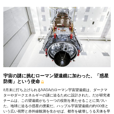
宇宙の謎に挑むローマン望遠鏡に加わった、「惑星
防衛」という使命
8月末に打ち上げられるNASAのローマン宇宙望遠鏡は、ダークマ
ターやダークエネルギーの謎に迫るために設計された。だが研究者
チームは、この望遠鏡がもう一つの役割を果たせることに気づい
た。地球に迫る小惑星の捜索だ。ハッブル宇宙望遠鏡の約100倍と
いう広い視野と赤外線観測を生かせば、都市を破壊しうる天体を早