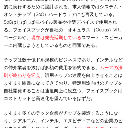
的に実行するために設計される。求人情報ではシステム・
オン・チップ（SoC）ハードウェアにも言及している。
SoCはしばしばモバイル製品や小型デバイスで使用され
る。フェイスブックが自社の「オキュラス （Oculus）VR」
ゴーグルや、
現在は発売延期している
スマート・スピーカ
ーに内蔵しようとしているものと同類である。
チップは数十億ドル規模のビジネスであり、インテルなど
の仲介業者を抜けば多額の費用を節約できる。
ムーアの法
則が終わりを迎え
、汎用チップの速度を向上させることは
ますます困難になってきており、特定用途向けのチップを
自社開発することは速度向上に役立つ。フェイスブックは
コストカットと高速化を望んでいるはずだ。
ますます多くのテック企業がチップを製造するようにな
り、クアルコム、インテル、エヌビディアなどの企業のビ