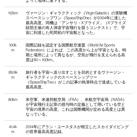
よって地球に落下する。
112km
ヴァージン・ギャラクティック（Virgin Galactic）の実験機
スペースシップワン（SpaceShipOne）が2004年に達した
最高高度。同機は「アンサリ・Xプライズ」（Xプライズ
財団主催の有人弾道宇宙飛行を競うコンテスト）で、宇
宙に到達した民間初の宇宙船となった。
100k
国際記録を認定する国際航空連盟（World Air Sports
m
Federation）によれば、この高度から上が宇宙となる。時
期と場所によって異なるが、空気が飛行を支えられる高
度は80～100km。
89.9k
旅行者を宇宙へ送り出すことを目的とするヴァージン・
m
ギャラクティックのスペースシップツー
（SpaceShipTwo）がこの記事の執筆時点で達成している
最高高度。
80km
米空軍、米連邦航空局 （FAA）、米航空宇宙局（NASA）
が宇宙飛行士記章の授与時の定義として用いている空と
宇宙の境界の高度。これは国際機関が定める高度とは異
なっている。
41.4k
2014年にアラン・ユースタスが樹立したスカイダイビング
m
の世界最高高度記録。