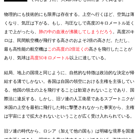
物理的にも技術的にも限界は存在する。上空へ行くほど、空気は薄
くなり、気圧は下がる。もし、与圧なしで高度20キロメートル近く
まで上がったら、
肺の中の血液が沸騰してしまうだろう
。高度20キ
ロは、民間航空機が飛行する高さのおよそ2倍の高さだ。ただし、
最も高性能の航空機は
この高度の2倍近くの
高さを飛行したことが
あり、気球は
高度50キロメートル
以上に達している。
結局、地上の国境と同じように、自然的な特徴は政治的な決定が帰
結する溝でしかない。各国は自国の領空における主権を主張してい
る。他国の領土の上を飛行することは歓迎されないことであり、国
際法に違反する。しかし、旧ソ連の人工衛星であるスプートニクが
米国の上空を最初に飛行した時に撃墜されなかった事実から、主権
は宇宙にまで拡大されないということが広く受け入れられている。
旧ソ連の時代から、ロシア（加えて他の国も）は明確な境界を国連