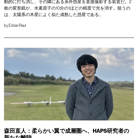
動的に打ち消し、その隣にある系外惑星を直接撮影する装置だ。2
枚の変形鏡が、水素原子の10分の1ほどの精度で光を消す。狙うの
は、太陽系の木星によく似た成熟した惑星である。
by
Eshan Raul
森田直人：柔らかい翼で成層圏へ、HAPS研究者の
新たな離陸