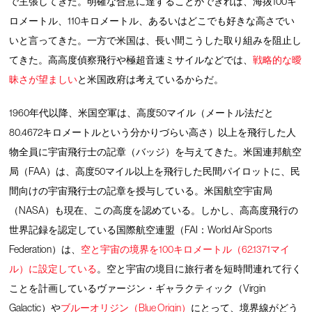
で主張してきた。明確な合意に達することができれば、海抜100キ
ロメートル、110キロメートル、あるいはどこでも好きな高さでい
いと言ってきた。一方で米国は、長い間こうした取り組みを阻止し
てきた。高高度偵察飛行や極超音速ミサイルなどでは、
戦略的な曖
昧さが望ましい
と米国政府は考えているからだ。
1960年代以降、米国空軍は、高度50マイル（メートル法だと
80.4672キロメートルという分かりづらい高さ）以上を飛行した人
物全員に宇宙飛行士の記章（バッジ）を与えてきた。米国連邦航空
局（FAA）は、高度50マイル以上を飛行した民間パイロットに、民
間向けの宇宙飛行士の記章を授与している。米国航空宇宙局
（NASA）も現在、この高度を認めている。しかし、高高度飛行の
世界記録を認定している国際航空連盟（FAI：World Air Sports
Federation）は、
空と宇宙の境界を100キロメートル（62.1371マイ
ル）に設定している
。空と宇宙の境目に旅行者を短時間連れて行く
ことを計画しているヴァージン・ギャラクティック（Virgin
Galactic）や
ブルーオリジン（Blue Origin）
にとって、境界線がどう