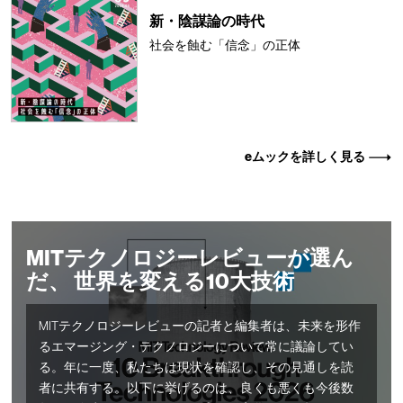
新・陰謀論の時代
社会を蝕む「信念」の正体
eムックを詳しく見る
MITテクノロジーレビューが選ん
だ、 世界を変える10大技術
MITテクノロジーレビューの記者と編集者は、未来を形作
るエマージング・テクノロジーについて常に議論してい
る。年に一度、私たちは現状を確認し、その見通しを読
者に共有する。以下に挙げるのは、良くも悪くも今後数