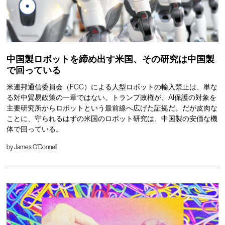
中国製ロボットを締め出す米国、その研究は中国製
で回っている
米連邦通信委員会（FCC）による人型ロボットの輸入禁止は、単な
る対中貿易政策の一章ではない。トランプ政権が、AI保護の対象を
主要研究所からロボットという最前線へ広げた証拠だ。だが皮肉な
ことに、守られるはずの米国のロボット研究は、中国製の安価な機
体で回っている。
by
James O'Donnell