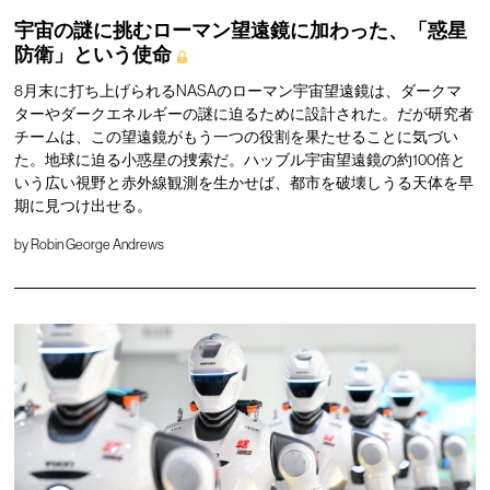
宇宙の謎に挑むローマン望遠鏡に加わった、「惑星
防衛」という使命
8月末に打ち上げられるNASAのローマン宇宙望遠鏡は、ダークマ
ターやダークエネルギーの謎に迫るために設計された。だが研究者
チームは、この望遠鏡がもう一つの役割を果たせることに気づい
た。地球に迫る小惑星の捜索だ。ハッブル宇宙望遠鏡の約100倍と
いう広い視野と赤外線観測を生かせば、都市を破壊しうる天体を早
期に見つけ出せる。
by
Robin George Andrews