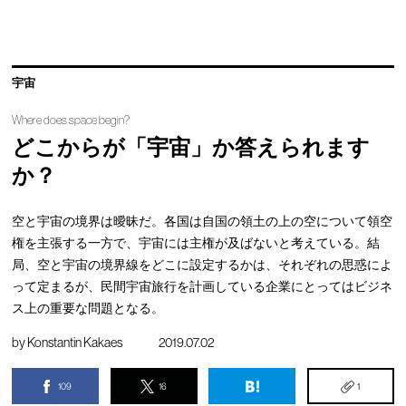
宇宙
Where does space begin?
どこからが「宇宙」か答えられます
か？
空と宇宙の境界は曖昧だ。各国は自国の領土の上の空について領空
権を主張する一方で、宇宙には主権が及ばないと考えている。結
局、空と宇宙の境界線をどこに設定するかは、それぞれの思惑によ
って定まるが、民間宇宙旅行を計画している企業にとってはビジネ
ス上の重要な問題となる。
by
Konstantin Kakaes
2019.07.02
109
16
1