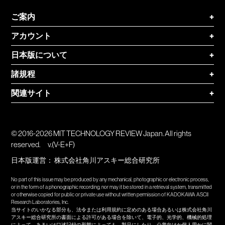
ご案内
+
アカウント
+
日本版について
+
諸規程
+
関連サイト
+
© 2016-2026 MIT TECHNOLOGY REVIEW Japan. All rights
reserved.
v.(V-E+F)
日本版運営：
株式会社角川アスキー総合研究所
No part of this issue may be produced by any mechanical, photographic or electronic process,
or in the form of a phonographic recording, nor may it be stored in a retrieval system, transmitted
or otherwise copied for public or private use without written permission of KADOKAWA ASCII
Research Laboratories, Inc.
当サイトのいかなる部分も、法令または利用規約に定めのある場合あるいは株式会社角川
アスキー総合研究所の書面による許可がある場合を除いて、電子的、光学的、機械的処理
によって、あるいは口述記録の形態によっても、製品にしたり、公衆向けか個人用かに関