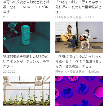
教育への投資が自動化と戦う武
「つるすべ肌」に導くカネボウ
器になる——MITのアシモグル
化粧品のこだわりの酵素洗顔と
教授
は？
2018.06.12
PR(カネボウ化粧品｜VOCE)
物理的現象を理解したMITの賢
小学校に慣れた今だからじっく
いロボットが「ジェンガ」をマ
り選べる！ 小学１年生夏休みか
スター
らの「音楽教室」デビュ...
2019.02.01
PR(ヤマハ音楽振興会｜HugKum)