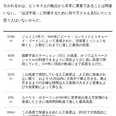
引かれるかは、ビジネス上の観点から非常に重要であることは間違
いない。「ほぼ宇宙」に到着するために何十万ドルも支払いたいと
思う人はいないからだ。
1374k
ジェミニ11号で、1966年にピート・コンラッドとリチャー
m
ド・ゴードンによって達成された。月探査ミッションを
除くと、人類がこれまでに達した最高の高度。
400k
国際宇宙ステーション（ISS）の高度。かつてはスペース
m
シャトルが到達できるように現在より少し低い高度で周
回していた。2011年に現在の軌道にまで高度を上げた。
322k
この高度で周回している人工衛星は、人工的に加速され
m
ない限り、およそ1カ月以内に大気中で燃え尽きる。燃え
尽きるまでの正確な時間は人工衛星の大きさと質量およ
び大気変動によって異なる。
315k
ユーリイ・ガガーリンが1961年に世界初の有人宇宙飛行を
m
達成したときに地球周回軌道で達した最高高度。
161km
この高度で加速を止めた人工衛星は、約1日で大気抵抗に