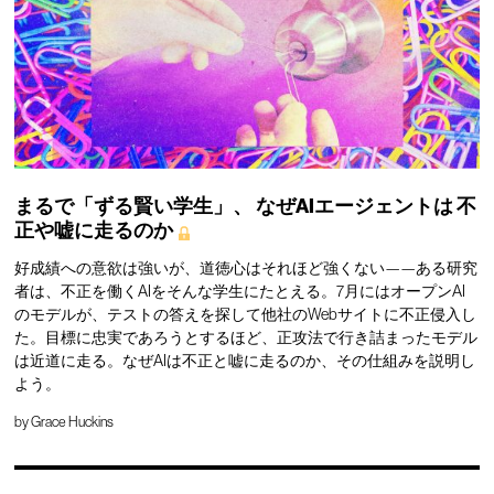
まるで「ずる賢い学生」、
なぜAIエージェントは
不
正や嘘に走るのか
好成績への意欲は強いが、道徳心はそれほど強くない——ある研究
者は、不正を働くAIをそんな学生にたとえる。7月にはオープンAI
のモデルが、テストの答えを探して他社のWebサイトに不正侵入し
た。目標に忠実であろうとするほど、正攻法で行き詰まったモデル
は近道に走る。なぜAIは不正と嘘に走るのか、その仕組みを説明し
よう。
by
Grace Huckins