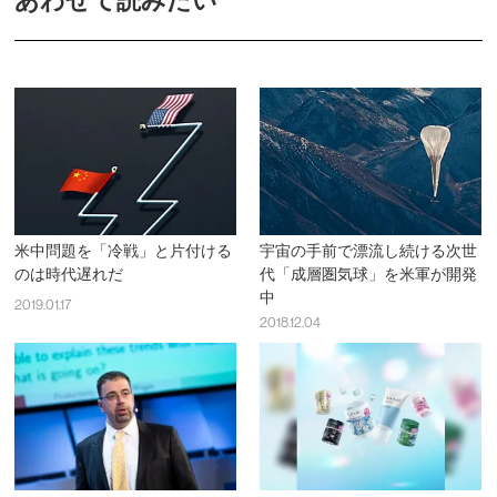
あわせて読みたい
米中問題を「冷戦」と片付ける
宇宙の手前で漂流し続ける次世
のは時代遅れだ
代「成層圏気球」を米軍が開発
中
2019.01.17
2018.12.04