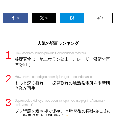
109
16
1
人気の記事ランキング
How lasers could help provide fuel for nuclear reactors
核廃棄物は「地上ウラン鉱山」、レーザー濃縮で再
生を狙う
How an overlooked geothermal plant got a second chance
もっと深く掘れ——採算割れの地熱発電所を米新興
企業が再生
Supercooled kidneys have been transplanted into pigs in a “landmark
achievement”
ブタ腎臓を過冷却で保存、 72時間後の再移植に成功