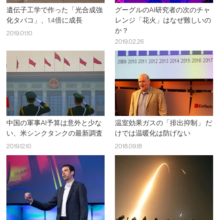
遺伝子工学で作った「光合成強
グーグルのAI研究者の次のチャ
化タバコ」、1.4倍に成長
レンジ「花火」はなぜ難しいの
か？
2019.01.10
2019.02.26
中国の軍事AI予算は意外と少な
温室効果ガスの「排出抑制」 だ
い、米シンクタンクの最新調査
けでは温暖化は防げない
2019.12.10
2018.09.18