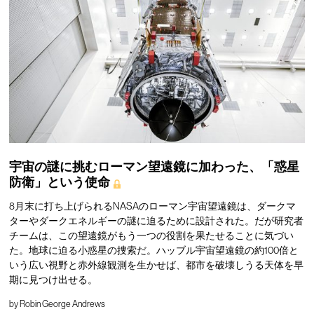
宇宙の謎に挑むローマン望遠鏡に加わった、「惑星
防衛」という使命
8月末に打ち上げられるNASAのローマン宇宙望遠鏡は、ダークマ
ターやダークエネルギーの謎に迫るために設計された。だが研究者
チームは、この望遠鏡がもう一つの役割を果たせることに気づい
た。地球に迫る小惑星の捜索だ。ハッブル宇宙望遠鏡の約100倍と
いう広い視野と赤外線観測を生かせば、都市を破壊しうる天体を早
期に見つけ出せる。
by
Robin George Andrews