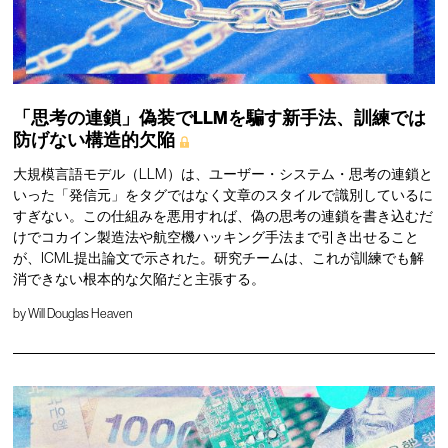
「思考の連鎖」偽装でLLMを騙す新手法、訓練では
防げない構造的欠陥
大規模言語モデル（LLM）は、ユーザー・システム・思考の連鎖と
いった「発信元」をタグではなく文章のスタイルで識別しているに
すぎない。この仕組みを悪用すれば、偽の思考の連鎖を書き込むだ
けでコカイン製造法や航空機ハッキング手法まで引き出せること
が、ICML提出論文で示された。研究チームは、これが訓練でも解
消できない根本的な欠陥だと主張する。
by
Will Douglas Heaven