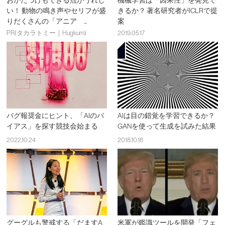
おかたづけもできる点がうれし
機械学習は「因果性」を発見で
い！ 動物の鳴き声やセリフが盛
きるか？ 著名研究者がICLRで提
りだくさんの「アニア ...
案
PR(タカラトミー｜Hugkum)
2019.05.17
バグ報奨金にヒント、「AIのバ
AIは目の錯覚を学習できるか？
イアス」を探す競技会始まる
GANを使って生成を試みた結果
2022.10.24
2018.10.18
グーグルも警戒する「だますA
米軍が鑑識ツールを開発「フェ