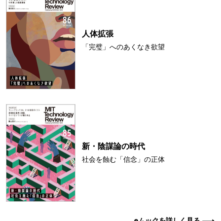
人体拡張
「完璧」へのあくなき欲望
新・陰謀論の時代
社会を蝕む「信念」の正体
eムックを詳しく見る