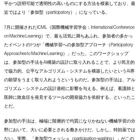
平かつ説明可能で透明性の高いものにする方法を模索しており、最
近ではより「参加型（participatory）」になっている。
7月に開催されたICML（国際機械学習学会：International Conference
on Machine Learning）で、最も活気に満ちあふれ、参加者の多かっ
たイベントの1つが「機械学習への参加型アプローチ（Participatory
Approaches to Machine Learning）」だった。このワークショップ
は、参加型の手法をAI構築の設計に取り入れることで、より民主的
で協力的、公平なアルゴリズム・システムを構築したいというAI界
の願望をうまく取り入れようというものだ。参加型の手法は、アル
ゴリズム・システムの設計過程に影響を与える。例えば、看護師と
医師に敗血症を発見するツールの開発協力を依頼する、といったこ
とだ。
参加型の手法は、極端に階層的で均質になりかねない機械学習の分
野において、大いに必要とされる働きかけだ。しかし、特効薬では
ない。実際、「参加型ウォッシュ（participation-washing）」がこの