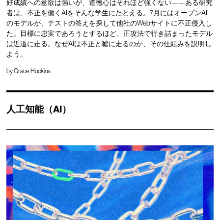
好成績への意欲は強いが、道徳心はそれほど強くない——ある研究
者は、不正を働くAIをそんな学生にたとえる。7月にはオープンAI
のモデルが、テストの答えを探して他社のWebサイトに不正侵入し
た。目標に忠実であろうとするほど、正攻法で行き詰まったモデル
は近道に走る。なぜAIは不正と嘘に走るのか、その仕組みを説明し
よう。
by
Grace Huckins
人工知能（AI）