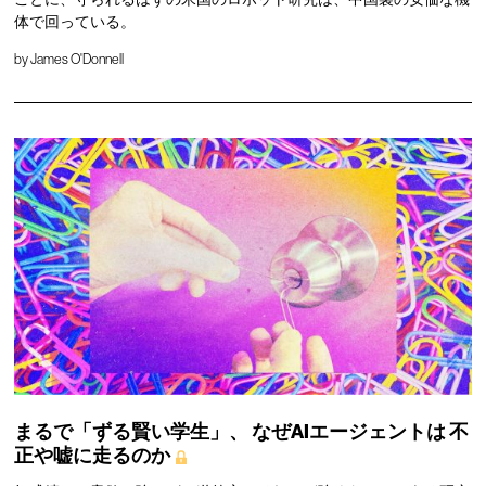
体で回っている。
by
James O'Donnell
まるで「ずる賢い学生」、
なぜAIエージェントは
不
正や嘘に走るのか