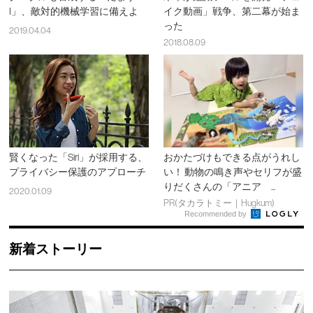
I」、敵対的機械学習に備えよ
イク動画」戦争、第二幕が始ま
った
2019.04.04
2018.08.09
賢くなった「Siri」が採用する、
おかたづけもできる点がうれし
プライバシー保護のアプローチ
い！ 動物の鳴き声やセリフが盛
りだくさんの「アニア ...
2020.01.09
PR(タカラトミー｜Hugkum)
Recommended by
新着ストーリー