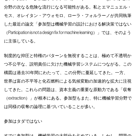
分野の次なる危険な流行になる可能性がある。私とエマニュエル・
モス、オレイタン・アウォモロ、ローラ・フォルラーノが共同執筆
した最近の論文「参加型は機械学習の設計における解決策ではない
（Participation is not a design fix for machine learning）」では、そのよう
に主張している。
制度的な抑圧と特権のパターンを無視することは、極めて不透明か
つ不公平な、説明責任に欠けた機械学習システムにつながる。この
構図は過去30年間にわたって、この分野に蔓延してきた。一方、
世界は富の不平等と化石燃料による気候変動の加速的な拡大に注視
してきた。これらの問題は、資本主義の重要な原動力である「収奪
（extraction）」が根本にある。参加型もまた、特に機械学習分野で
は同様の収奪の論理に基づいていることが多い。
参加はタダではない
すでに参加型は、機械学習の大部分を占めている。しかし、問題の