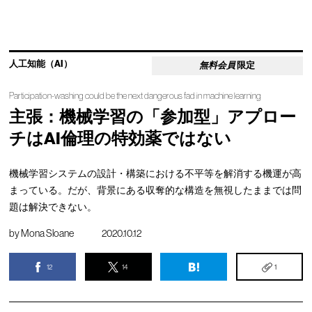
人工知能（AI）
無料会員
限定
Participation-washing could be the next dangerous fad in machine learning
主張：機械学習の「参加型」アプロー
チはAI倫理の特効薬ではない
機械学習システムの設計・構築における不平等を解消する機運が高
まっている。だが、背景にある収奪的な構造を無視したままでは問
題は解決できない。
by
Mona Sloane
2020.10.12
12
14
1