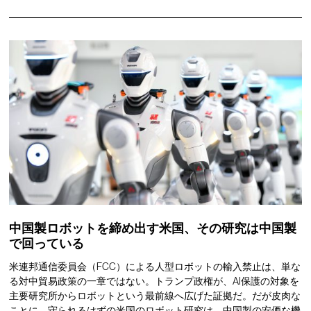
中国製ロボットを締め出す米国、その研究は中国製
で回っている
米連邦通信委員会（FCC）による人型ロボットの輸入禁止は、単な
る対中貿易政策の一章ではない。トランプ政権が、AI保護の対象を
主要研究所からロボットという最前線へ広げた証拠だ。だが皮肉な
ことに、守られるはずの米国のロボット研究は、中国製の安価な機