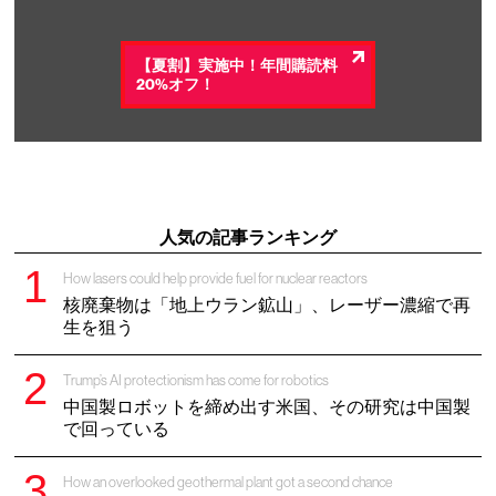
【夏割】実施中！年間購読料
20%オフ！
人気の記事ランキング
How lasers could help provide fuel for nuclear reactors
核廃棄物は「地上ウラン鉱山」、レーザー濃縮で再
生を狙う
Trump’s AI protectionism has come for robotics
中国製ロボットを締め出す米国、その研究は中国製
で回っている
How an overlooked geothermal plant got a second chance