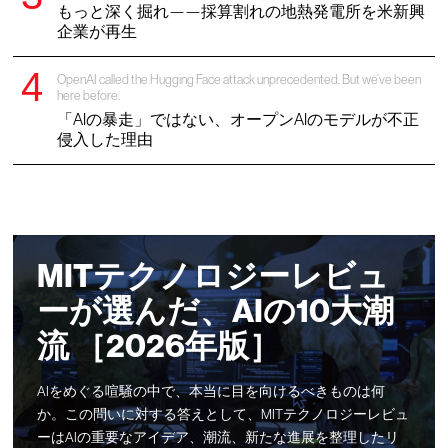
もっと深く掘れ——採算割れの地熱発電所を米新興
企業が再生
OpenAI called the Hugging Face attack unprecedented. But we’ve been
here before.
「AIの暴走」ではない、オープンAIのモデルが不正
侵入した理由
MITテクノロジーレビュ
ーが選んだ、AIの10大潮
流 ［2026年版］
AIをめぐる喧騒の中で、本当に目を向けるべきものは何
か。この問いに対する答えとして、MITテクノロジーレビュ
ーはAIの重要なアイデア、潮流、新たな進展を整理したリ