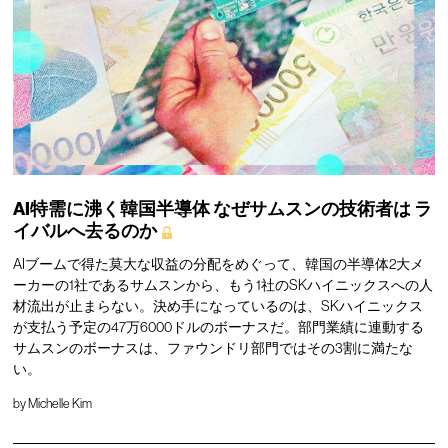
AI特需に沸く韓国半導体
なぜサムスンの技術者は
ラ
イバルへ去るのか
AIブームで得た莫大な収益の分配をめぐって、韓国の半導体2大メ
ーカーの1社であるサムスンから、もう1社のSKハイニックスへの人
材流出が止まらない。決め手になっているのは、SKハイニックス
が支払う予定の47万6000ドルのボーナスだ。部門業績に連動する
サムスンのボーナスは、ファウンドリ部門ではその3割に満たな
い。
by
Michelle Kim