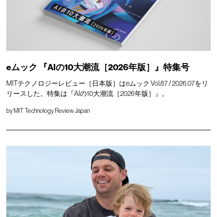
eムック 『AIの10大潮流［2026年版］』特集号
MITテクノロジーレビュー［日本版］はeムック Vol.87 / 2026.07をリ
リースした。特集は『AIの10大潮流［2026年版］』。
by
MIT Technology Review Japan