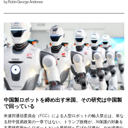
by
Robin George Andrews
中国製ロボットを締め出す米国、その研究は中国製
で回っている
米連邦通信委員会（FCC）による人型ロボットの輸入禁止は、単な
る対中貿易政策の一章ではない。トランプ政権が、AI保護の対象を
主要研究所からロボットという最前線へ広げた証拠だ。だが皮肉な