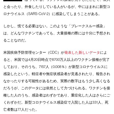
と会ったり、外食したりしている人がいるが、中にはまれに新型コ
ロナウイルス（SARS-CoV-2）に感染してしまうことがある。
しかし、慌てる必要はない。このような「ブレークスルー感染」
は、どんなワクチンであっても、大量接種の際には十分に予想され
ることなのだ。
米国疾病予防管理センター（CDC）が
発表した新しいデータ
によ
ると、米国では4月20日時点で8700万人以上のワクチン接種が完了
しており、そのうち、7157人（0.008％）が新型コロナウイルスに
感染したという。軽症者や無症状感染者が見逃されたり、報告され
なかったりする可能性があるため、実際の数字はもう少し高くなる
だろうが、このデータには依然として力づけられる。ワクチンを接
種した人のうち、感染者はわずかであり、重症化した人はさらにご
くわずかだ。新型コロナウイルス感染症で入院した人は331人、死
亡者数は77人だった。