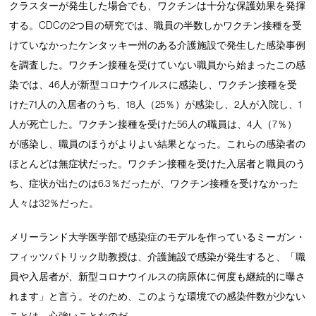
クラスターが発生した場合でも、ワクチンは十分な保護効果を発揮
する。CDCの2つ目の研究では、職員の半数しかワクチン接種を受
けていなかったケンタッキー州のある介護施設で発生した感染事例
を調査した。ワクチン接種を受けていない職員から始まったこの感
染では、46人が新型コロナウイルスに感染し、ワクチン接種を受
けた71人の入居者のうち、18人（25％）が感染し、2人が入院し、1
人が死亡した。ワクチン接種を受けた56人の職員は、4人（7％）
が感染し、職員のほうがよりよい結果となった。これらの感染者の
ほとんどは無症状だった。ワクチン接種を受けた入居者と職員のう
ち、症状が出たのは6.3％だったが、ワクチン接種を受けなかった
人々は32％だった。
メリーランド大学医学部で感染症のモデルを作っているミーガン・
フィッツパトリック助教授は、介護施設で感染が発生すると、「職
員や入居者が、新型コロナウイルスの病原体に何度も継続的に曝さ
れます」と言う。そのため、このような環境での感染件数が少ない