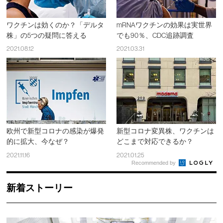
ワクチンは効くのか？「デルタ
mRNAワクチンの効果は実世界
株」の5つの疑問に答える
でも90％、CDC追跡調査
2021.08.12
2021.03.31
欧州で新型コロナの感染が爆発
新型コロナ変異株、ワクチンは
的に拡大、今なぜ？
どこまで対応できるか？
2021.11.16
2021.01.25
Recommended by
新着ストーリー