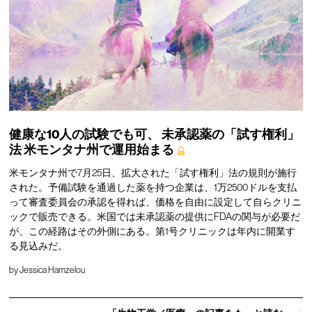
健康な10人の試験でも可、
未承認薬の「試す権利」
法
米モンタナ州で運用始まる
米モンタナ州で7月25日、拡大された「試す権利」法の規則が施行
された。予備試験を通過した薬を持つ企業は、1万2500ドルを支払
って審査委員会の承認を得れば、価格を自由に設定して自らクリニ
ックで販売できる。米国では未承認薬の提供にFDAの関与が必要だ
が、この経路はその外側にある。第1号クリニックは年内に開業す
る見込みだ。
by
Jessica Hamzelou