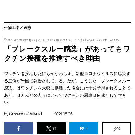
生物工学／医療
Some vaccinated people are still getting covid. Here’s why you shouldn’t worry.
「ブレークスルー感染」があってもワ
クチン接種を推進すべき理由
ワクチンを接種したにもかかわらず、新型コロナウイルスに感染す
る症例が米国で報告されている。だが、こうした「ブレークスルー
感染」はワクチンを大勢に接種した場合には十分予想されることで
あり、ほとんどの人々にとってワクチンの恩恵は依然として大き
い。
by
Cassandra Willyard
2021.05.06
33
4
5