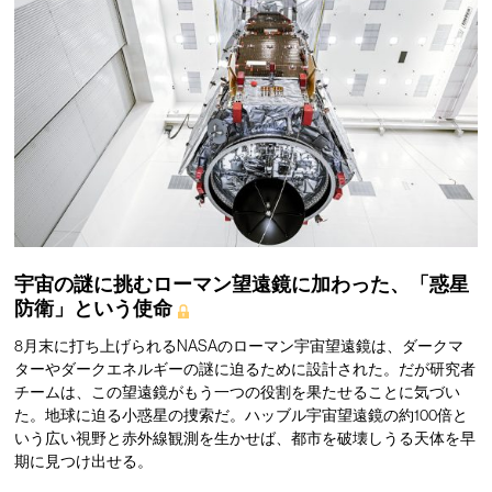
宇宙の謎に挑むローマン望遠鏡に加わった、「惑星
防衛」という使命
8月末に打ち上げられるNASAのローマン宇宙望遠鏡は、ダークマ
ターやダークエネルギーの謎に迫るために設計された。だが研究者
チームは、この望遠鏡がもう一つの役割を果たせることに気づい
た。地球に迫る小惑星の捜索だ。ハッブル宇宙望遠鏡の約100倍と
いう広い視野と赤外線観測を生かせば、都市を破壊しうる天体を早
期に見つけ出せる。