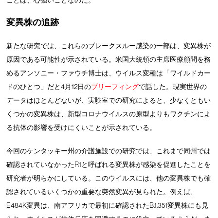
ことは、心強いことなのだ。
変異株の追跡
新たな研究では、これらのブレークスルー感染の一部は、変異株が
原因である可能性が示されている。米国大統領の主席医療顧問を務
めるアンソニー・ファウチ博士は、ウイルス変種は「ワイルドカー
ドのひとつ」だと4月12日の
ブリーフィング
で話した。現実世界の
データはほとんどないが、実験室での研究によると、少なくともい
くつかの変異株は、新型コロナウイルスの原型よりもワクチンによ
る抗体の影響を受けにくいことが示されている。
今回のケンタッキー州の介護施設での研究では、これまで同州では
確認されていなかったR1と呼ばれる変異株が感染を促進したことを
研究者が明らかにしている。このウイルスには、他の変異株でも確
認されているいくつかの重要な突然変異が見られた。例えば、
E484K変異は、南アフリカで最初に確認されたB.1.351変異株にも見