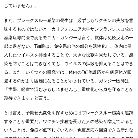
していません」。
また、ブレークスルー感染の発生は、必ずしもワクチンの失敗を意
味するものではないと、カリフォルニア大学サンフランシスコ校の
感染症専門医であるモニカ・ガンジーは言う。抗体は免疫反応の一
部に過ぎない。T細胞は、免疫系の他の部分を活性化し、体内に侵
入したウイルスを排除することで、大きな役割を果たしている。感
染を防ぐことはできなくても、ウイルスの拡散を抑えることはでき
る。また、いくつかの研究では、体内のT細胞反応から病原体が回
避するのがより困難になることが示されている。ガンジー医師は、
「実際、軽症で済むかもしれませんし、重症化から身を守ることが
期待できます」と言う。
とは言え、予期せぬ変化を探すためにはブレークスルー感染を追跡
することが重要だ。ワクチン接種を受けた人の感染が増えていると
いうことは、免疫が低下しているか、免疫反応を回避できる新たな