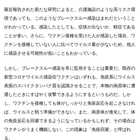
最近報告された新たな研究によると、介護施設のような高リスク環
境であっても、このようなブレークスルー感染はまれだということ
がわかっている。感染したとしても、症状が出ないか、軽症である
ことが多い。さらに、ワクチン接種を受けた人が感染した場合、ワ
クチンを接種していない人に比べてウイルス量が少ないため、他人
に感染させる可能性が低いこともわかっている。
しかし、ブレークスルー感染を常に監視することは重要だ。既存の
新型コロナウイルス感染症ワクチンはいずれも、免疫系にウイルス
表面のスパイクタンパク質を認識させることで、本物の病原体に遭
遇したときにすばやく攻撃できるようにするというものだ。しか
し、ワクチンを接種しても体がしっかりと免疫反応を起こさなけれ
ば、ウイルスと戦う準備ができない。また、病原体が進化して、体
の免疫反応を回避できるようになっているかもしれず、その場合は
ワクチンがうまく機能しない。この現象は「免疫回避」と呼ばれ
る。