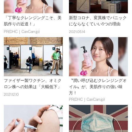
「丁寧なクレンジングこそ、美
新型コロナ、変異株でパニック
肌作りの近道！」
にならなくていい5つの理由
PR(DHC｜CanCam.jp)
2021.05.14
ファイザー製ワクチン、オミク
〝潤い呼び込むクレンジングオ
ロン株への効果は「大幅低下」
イル〟が、美肌作りの強い味
方！
2021.12.10
PR(DHC｜CanCam.jp)