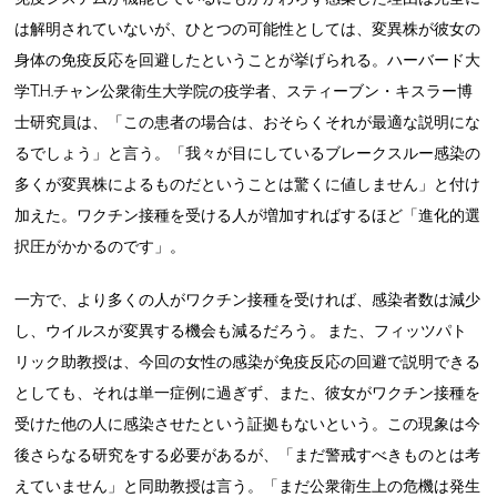
は解明されていないが、ひとつの可能性としては、変異株が彼女の
身体の免疫反応を回避したということが挙げられる。ハーバード大
学T.H.チャン公衆衛生大学院の疫学者、スティーブン・キスラー博
士研究員は、「この患者の場合は、おそらくそれが最適な説明にな
るでしょう」と言う。「我々が目にしているブレークスルー感染の
多くが変異株によるものだということは驚くに値しません」と付け
加えた。ワクチン接種を受ける人が増加すればするほど「進化的選
択圧がかかるのです」。
一方で、より多くの人がワクチン接種を受ければ、感染者数は減少
し、ウイルスが変異する機会も減るだろう。 また、フィッツパト
リック助教授は、今回の女性の感染が免疫反応の回避で説明できる
としても、それは単一症例に過ぎず、また、彼女がワクチン接種を
受けた他の人に感染させたという証拠もないという。この現象は今
後さらなる研究をする必要があるが、「まだ警戒すべきものとは考
えていません」と同助教授は言う。「まだ公衆衛生上の危機は発生