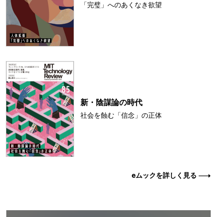
「完璧」へのあくなき欲望
新・陰謀論の時代
社会を蝕む「信念」の正体
eムックを詳しく見る