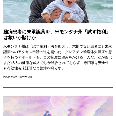
難病患者に未承認薬を、米モンタナ州「試す権利」
は救いか賭けか
米モンタナ州は「試す権利」法を拡大し、末期でない患者にも未承
認薬へのアクセス申請の道を開いた。クレアチン輸送体欠損症の息
子を持つデボールトも、この制度に望みをかける一人だ。だが薬は
まだ48人の健康な成人でしか試験されておらず、専門家は安全性
も有効性も未証明だと警鐘を鳴らす。
by
Jessica Hamzelou