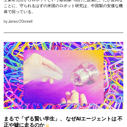
ことに、守られるはずの米国のロボット研究は、中国製の安価な機
体で回っている。
by
James O'Donnell
まるで「ずる賢い学生」、
なぜAIエージェントは
不
正や嘘に走るのか