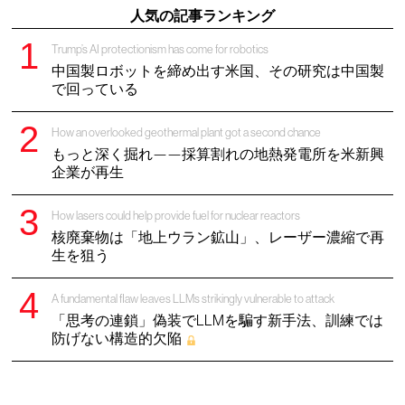
人気の記事ランキング
Trump’s AI protectionism has come for robotics
中国製ロボットを締め出す米国、その研究は中国製
で回っている
How an overlooked geothermal plant got a second chance
もっと深く掘れ——採算割れの地熱発電所を米新興
企業が再生
How lasers could help provide fuel for nuclear reactors
核廃棄物は「地上ウラン鉱山」、レーザー濃縮で再
生を狙う
A fundamental flaw leaves LLMs strikingly vulnerable to attack
「思考の連鎖」偽装でLLMを騙す新手法、訓練では
防げない構造的欠陥