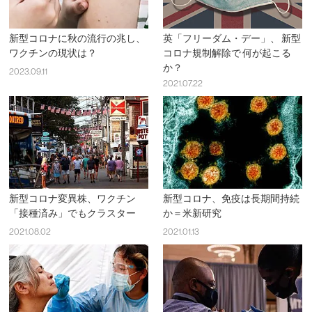
新型コロナに秋の流行の兆し、
英「フリーダム・デー」、 新型
ワクチンの現状は？
コロナ規制解除で 何が起こる
か？
2023.09.11
2021.07.22
新型コロナ変異株、ワクチン
新型コロナ、免疫は長期間持続
「接種済み」でもクラスター
か＝米新研究
2021.08.02
2021.01.13