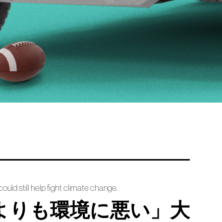
ould still help fight climate change.
よりも環境に悪い」大