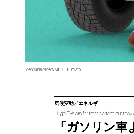
Stephanie Arnett/MITTR | Envato
気候変動／エネルギー
Huge EVs are far from perfect, but they c
「ガソリン車