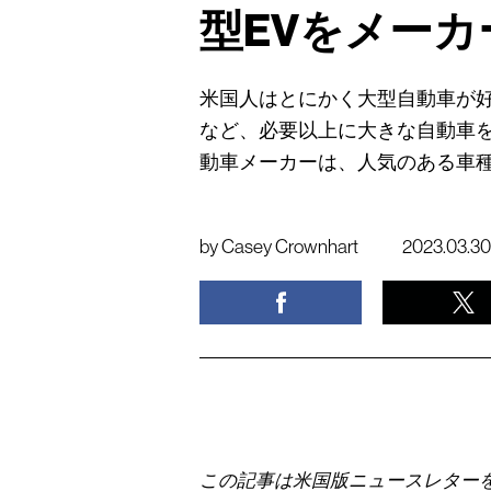
型EVをメー
米国人はとにかく大型自動車が好
など、必要以上に大きな自動車
動車メーカーは、人気のある車
by
Casey Crownhart
2023.03.30
この記事は米国版ニュースレター