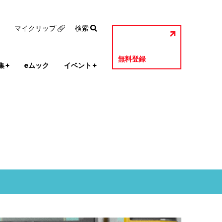
マイクリップ
検索
無料登録
集
+
eムック
イベント
+