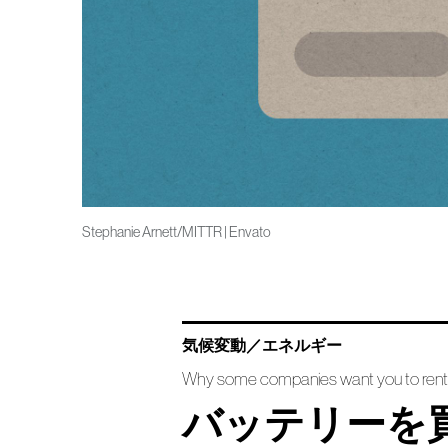
Stephanie Arnett/MITTR | Envato
気候変動／エネルギー
Why some companies want you to rent t
バッテリーを