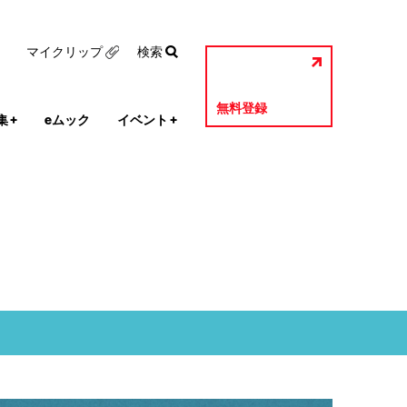
マイクリップ
検索
無料登録
集
+
eムック
イベント
+