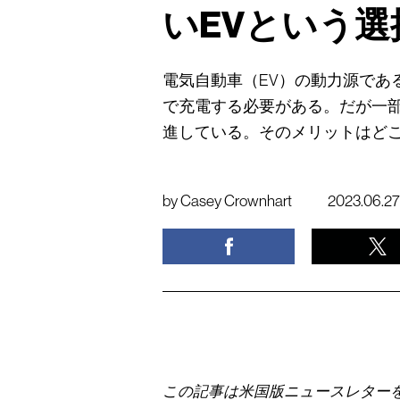
いEVという選
電気自動車（EV）の動力源であ
で充電する必要がある。だが一部
進している。そのメリットはど
by
Casey Crownhart
2023.06.27
この記事は米国版ニュースレター