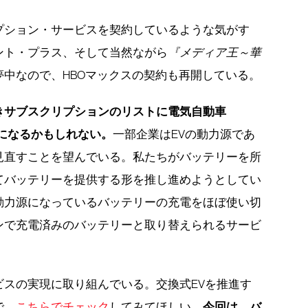
プション・サービスを契約しているような気がす
ント・プラス、そして当然ながら
『メディア王～華
夢中なので、HBOマックスの契約も再開している。
きサブスクリプションのリストに電気自動車
になるかもしれない。
一部企業はEVの動力源であ
見直すことを望んでいる。私たちがバッテリーを所
てバッテリーを提供する形を推し進めようとしてい
動力源になっているバッテリーの充電をほぼ使い切
ンで充電済みのバッテリーと取り替えられるサービ
ビスの実現に取り組んでいる。交換式EVを推進す
今回は、バ
で、
こちらでチェック
してみてほしい。