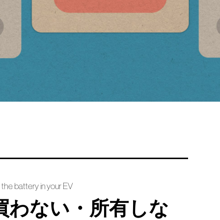
he battery in your EV
買わない・所有しな