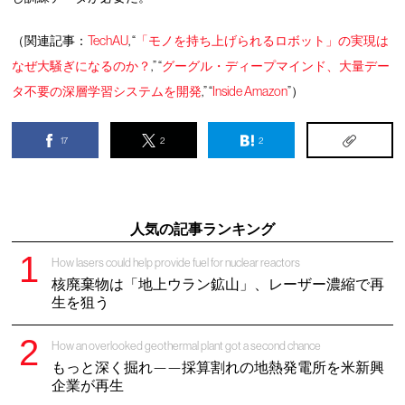
（関連記事：
TechAU
, “
「モノを持ち上げられるロボット」の実現は
なぜ大騒ぎになるのか？
,” “
グーグル・ディープマインド、大量デー
タ不要の深層学習システムを開発
,” “
Inside Amazon
”）
17
2
2
人気の記事ランキング
How lasers could help provide fuel for nuclear reactors
核廃棄物は「地上ウラン鉱山」、レーザー濃縮で再
生を狙う
How an overlooked geothermal plant got a second chance
もっと深く掘れ——採算割れの地熱発電所を米新興
企業が再生