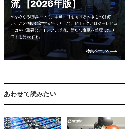
流 ［2026年版］
AIをめぐる喧騒の中で、本当に目を向けるべきものは何
か。この問いに対する答えとして、MITテクノロジーレビュ
ーはAIの重要なアイデア、潮流、新たな進展を整理したリ
ストを発表する。
特集ページへ
あわせて読みたい