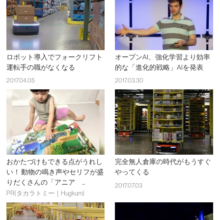
ロボット導入でフォークリフト
オープンAI、強化学習より効率
運転手の職がなくなる
的な「進化的戦略」AIを発表
2017.04.05
2017.03.30
おかたづけもできる点がうれし
完全無人倉庫の時代がもうすぐ
い！ 動物の鳴き声やセリフが盛
やってくる
りだくさんの「アニア ...
2017.07.03
PR(タカラトミー｜Hugkum)