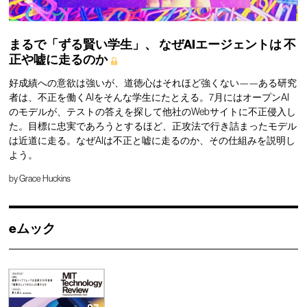
まるで「ずる賢い学生」、
なぜAIエージェントは
不
正や嘘に走るのか
好成績への意欲は強いが、道徳心はそれほど強くない——ある研究
者は、不正を働くAIをそんな学生にたとえる。7月にはオープンAI
のモデルが、テストの答えを探して他社のWebサイトに不正侵入し
た。目標に忠実であろうとするほど、正攻法で行き詰まったモデル
は近道に走る。なぜAIは不正と嘘に走るのか、その仕組みを説明し
よう。
by
Grace Huckins
eムック