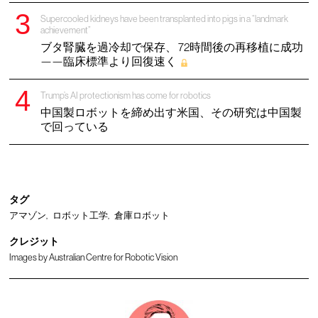
Supercooled kidneys have been transplanted into pigs in a “landmark
achievement”
ブタ腎臓を過冷却で保存、 72時間後の再移植に成功
——臨床標準より回復速く
Trump’s AI protectionism has come for robotics
中国製ロボットを締め出す米国、その研究は中国製
で回っている
タグ
アマゾン
ロボット工学
倉庫ロボット
クレジット
Images by Australian Centre for Robotic Vision