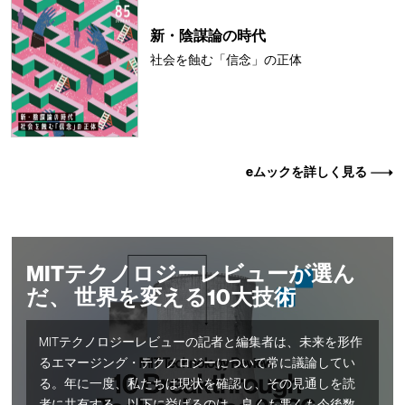
新・陰謀論の時代
社会を蝕む「信念」の正体
eムックを詳しく見る
MITテクノロジーレビューが選ん
だ、 世界を変える10大技術
MITテクノロジーレビューの記者と編集者は、未来を形作
るエマージング・テクノロジーについて常に議論してい
る。年に一度、私たちは現状を確認し、その見通しを読