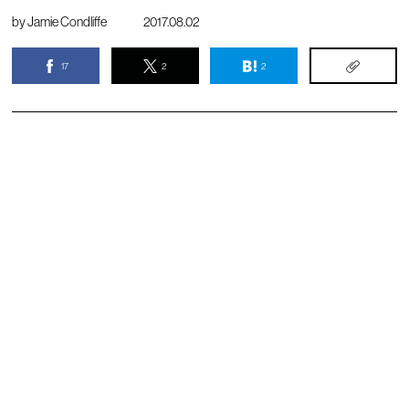
by
Jamie Condliffe
2017.08.02
17
2
2