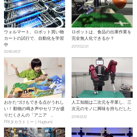
ウォルマート、ロボット買い物
ロボットは、食品の出庫作業を
カートの試行で、自動化を学習
完全無人化できるか？
中
2017.02.01
2016.06.17
おかたづけもできる点がうれし
人工知能は二次元を卒業し、三
い！ 動物の鳴き声やセリフが盛
次元のモノに興味を持ちだした
りだくさんの「アニア ...
2016.12.12
PR(タカラトミー｜Hugkum)