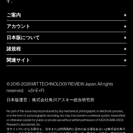
す。
ご案内
+
アカウント
+
日本版について
+
諸規程
+
関連サイト
+
© 2016-2026 MIT TECHNOLOGY REVIEW Japan. All rights
reserved.
v.(V-E+F)
日本版運営：
株式会社角川アスキー総合研究所
No part of this issue may be produced by any mechanical, photographic or electronic process,
or in the form of a phonographic recording, nor may it be stored in a retrieval system, transmitted
or otherwise copied for public or private use without written permission of KADOKAWA ASCII
Research Laboratories, Inc.
当サイトのいかなる部分も、法令または利用規約に定めのある場合あるいは株式会社角川