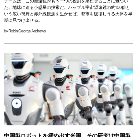
チームは、この望遠鏡がもう一つの役割を果たせることに気づい
た。地球に迫る小惑星の捜索だ。ハッブル宇宙望遠鏡の約100倍と
いう広い視野と赤外線観測を生かせば、都市を破壊しうる天体を早
期に見つけ出せる。
by
Robin George Andrews
中国製ロボットを締め出す米国、その研究は中国製