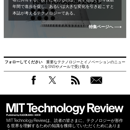
者に共有する。以下に挙げるのは、良くも悪くも今後数
年間で進歩を促し、あるいは大きな変化を引き起こすと
本誌が考えるテクノロジーである。
特集ページへ
フォローしてください
重要なテクノロジーとイノベーションのニュー
スをSNSやメールで受け取る
Facebook
Twitter
RSS
無料
会員
登録
MIT Technology Reviewは、読者の皆さまに、テクノロジーが形作
る 世界を理解するための知識を獲得していただくためにありま