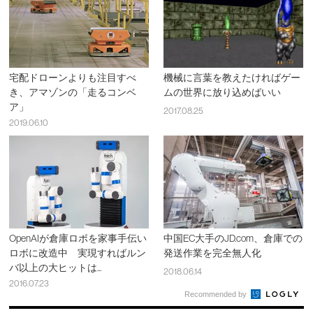
宅配ドローンよりも注目すべ
機械に言葉を教えたければゲー
き、アマゾンの「走るコンベ
ムの世界に放り込めばいい
ア」
2017.08.25
2019.06.10
OpenAIが倉庫ロボを家事手伝い
中国EC大手のJD.com、倉庫での
ロボに改造中 実現すればルン
発送作業を完全無人化
バ以上の大ヒットは...
2018.06.14
2016.07.23
Recommended by