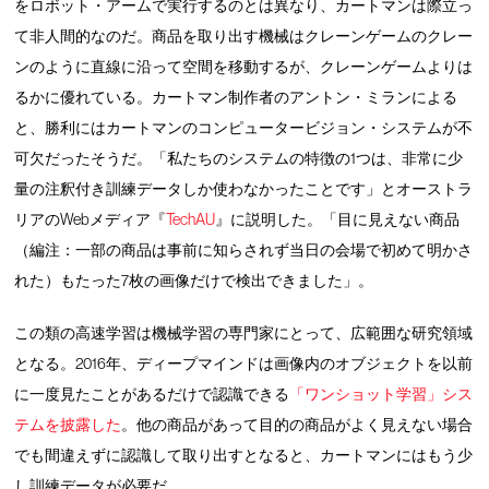
をロボット・アームで実行するのとは異なり、カートマンは際立っ
て非人間的なのだ。商品を取り出す機械はクレーンゲームのクレー
ンのように直線に沿って空間を移動するが、クレーンゲームよりは
るかに優れている。カートマン制作者のアントン・ミランによる
と、勝利にはカートマンのコンピュータービジョン・システムが不
可欠だったそうだ。「私たちのシステムの特徴の1つは、非常に少
量の注釈付き訓練データしか使わなかったことです」とオーストラ
リアのWebメディア『
TechAU
』に説明した。「目に見えない商品
（編注：一部の商品は事前に知らされず当日の会場で初めて明かさ
れた）もたった7枚の画像だけで検出できました」。
この類の高速学習は機械学習の専門家にとって、広範囲な研究領域
となる。2016年、ディープマインドは画像内のオブジェクトを以前
に一度見たことがあるだけで認識できる
「ワンショット学習」シス
テムを披露した
。他の商品があって目的の商品がよく見えない場合
でも間違えずに認識して取り出すとなると、カートマンにはもう少
し訓練データが必要だ。