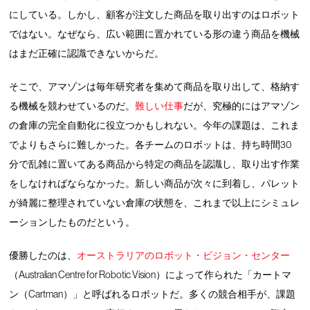
にしている。しかし、顧客が注文した商品を取り出すのはロボット
ではない。なぜなら、広い範囲に置かれている形の違う商品を機械
はまだ正確に認識できないからだ。
そこで、アマゾンは毎年研究者を集めて商品を取り出して、格納す
る機械を競わせているのだ。
難しい仕事
だが、究極的にはアマゾン
の倉庫の完全自動化に役立つかもしれない。今年の課題は、これま
でよりもさらに難しかった。各チームのロボットは、持ち時間30
分で乱雑に置いてある商品から特定の商品を認識し、取り出す作業
をしなければならなかった。新しい商品が次々に到着し、パレット
が綺麗に整理されていない倉庫の状態を、これまで以上にシミュレ
ーションしたものだという。
優勝したのは、
オーストラリアのロボット・ビジョン・センター
（Australian Centre for Robotic Vision）によって作られた「カートマ
ン（Cartman）」と呼ばれるロボットだ。多くの競合相手が、課題