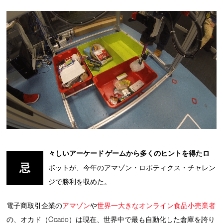
々しいアーケード ゲームから多くのヒントを得たロ
忌
ボットが、今年のアマゾン・ロボティクス・チャレン
ジで勝利を収めた。
電子商取引企業の
アマゾン
や
世界一大きなオンライン食品小売業者
の、オカド（Ocado）は現在、世界中で最も自動化した倉庫を誇り