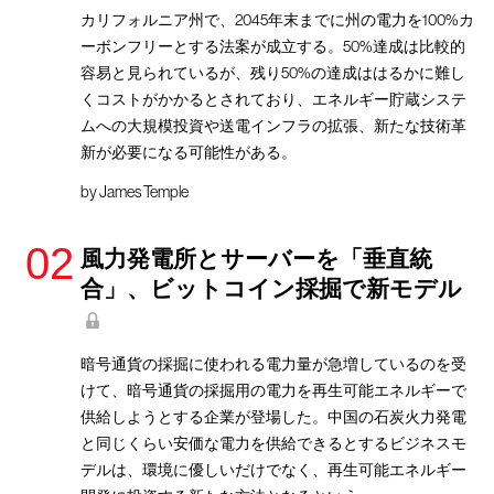
カリフォルニア州で、2045年末までに州の電力を100%カ
ーボンフリーとする法案が成立する。50%達成は比較的
容易と見られているが、残り50%の達成ははるかに難し
くコストがかかるとされており、エネルギー貯蔵システ
ムへの大規模投資や送電インフラの拡張、新たな技術革
新が必要になる可能性がある。
by
James Temple
風力発電所とサーバーを「垂直統
合」、ビットコイン採掘で新モデル
暗号通貨の採掘に使われる電力量が急増しているのを受
けて、暗号通貨の採掘用の電力を再生可能エネルギーで
供給しようとする企業が登場した。中国の石炭火力発電
と同じくらい安価な電力を供給できるとするビジネスモ
デルは、環境に優しいだけでなく、再生可能エネルギー