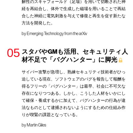
解性のスキャフォールド（足場）を用いて切断された神
経を再結合し、体外で生成した磁場を用いることで再結
合した神経に電気刺激を与えて修復と再生を促す新たな
方法を開発した。
by
Emerging Technology from the arXiv
スタバやGMも活用、セキュリティ人
材不足で「バグハンター」に脚光
サイバー攻撃が急増し、熟練セキュリティ技術者がひっ
迫している現在、ソフトウェアのバグを報告して報酬を
得るフリーの「バグハンター」は最早、社会に不可欠な
存在になりつつある。しかし、こうした人材をいかにし
て確保・養成するかに加えて、バグハンターの行為が違
法なものとして逮捕されないようにするための仕組み作
りが喫緊の課題となっている。
by
Martin Giles