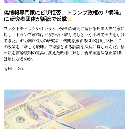
偽情報専門家にビザ拒否、
トランプ政権の「恫喝」
に
研究者団体が訴訟で反撃
ファクトチェックやオンライン安全の研究に携わる外国人専門家に
対し、トランプ政権はビザ拒否・取り消しという手段で圧力をかけ
てきた。47カ国500人の研究者・機関を擁するCITRは5月13日、こ
の政策を「著しく曖昧」で違憲とする訴訟を法廷に持ち込んだ。移
民法を言論統制の道具に変えた政権に対し、合衆国憲法修正第1条
は盾になるのか。
by
Eileen Guo