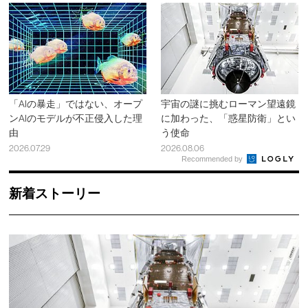
「AIの暴走」ではない、オープ
宇宙の謎に挑むローマン望遠鏡
ンAIのモデルが不正侵入した理
に加わった、「惑星防衛」とい
由
う使命
2026.07.29
2026.08.06
Recommended by
新着ストーリー