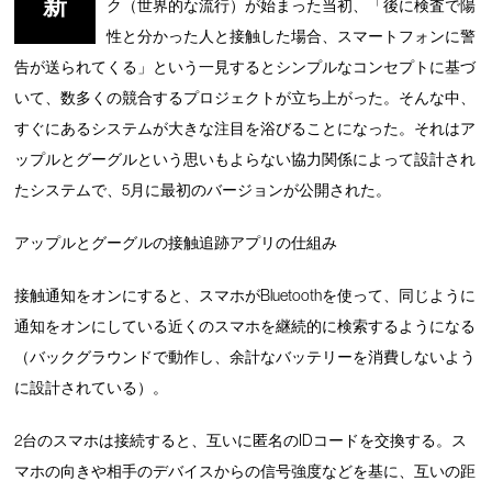
新
ク（世界的な流行）が始まった当初、「後に検査で陽
性と分かった人と接触した場合、スマートフォンに警
告が送られてくる」という一見するとシンプルなコンセプトに基づ
いて、数多くの競合するプロジェクトが立ち上がった。そんな中、
すぐにあるシステムが大きな注目を浴びることになった。それはア
ップルとグーグルという思いもよらない協力関係によって設計され
たシステムで、5月に最初のバージョンが公開された。
アップルとグーグルの接触追跡アプリの仕組み
接触通知をオンにすると、スマホがBluetoothを使って、同じように
通知をオンにしている近くのスマホを継続的に検索するようになる
（バックグラウンドで動作し、余計なバッテリーを消費しないよう
に設計されている）。
2台のスマホは接続すると、互いに匿名のIDコードを交換する。ス
マホの向きや相手のデバイスからの信号強度などを基に、互いの距