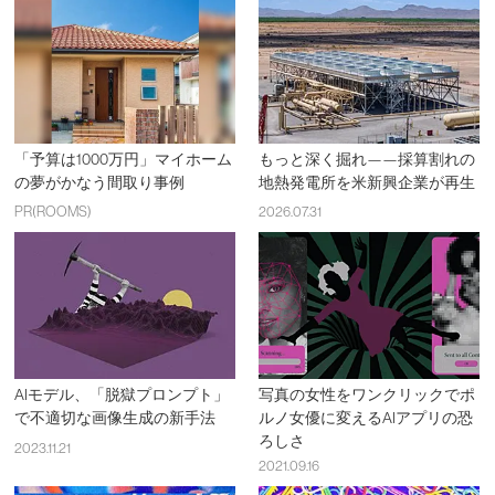
「予算は1000万円」マイホーム
もっと深く掘れ——採算割れの
の夢がかなう間取り事例
地熱発電所を米新興企業が再生
PR(ROOMS)
2026.07.31
AIモデル、「脱獄プロンプト」
写真の女性をワンクリックでポ
で不適切な画像生成の新手法
ルノ女優に変えるAIアプリの恐
ろしさ
2023.11.21
2021.09.16