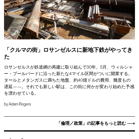
「クルマの街」ロサンゼルスに新地下鉄がやってき
た
ロサンゼルスが鉄道網の再建に取り組んで30年。5月、ウィルシャ
ー・ブールバードに沿った新たな4マイル区間がついに開業する。
タールとメタンガスに満ちた地盤、約40億ドルの費用、幾度もの
遅延——。それでも新しい駅は、この街に何かが変わり始めた予感
を漂わせている。
by
Adam Rogers
「倫理／政策」の記事をもっと読む