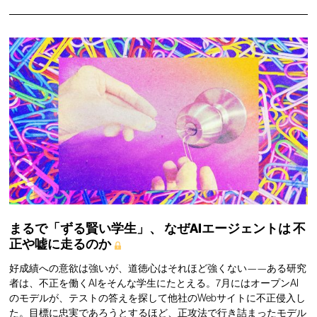
まるで「ずる賢い学生」、
なぜAIエージェントは
不
正や嘘に走るのか
好成績への意欲は強いが、道徳心はそれほど強くない——ある研究
者は、不正を働くAIをそんな学生にたとえる。7月にはオープンAI
のモデルが、テストの答えを探して他社のWebサイトに不正侵入し
た。目標に忠実であろうとするほど、正攻法で行き詰まったモデル