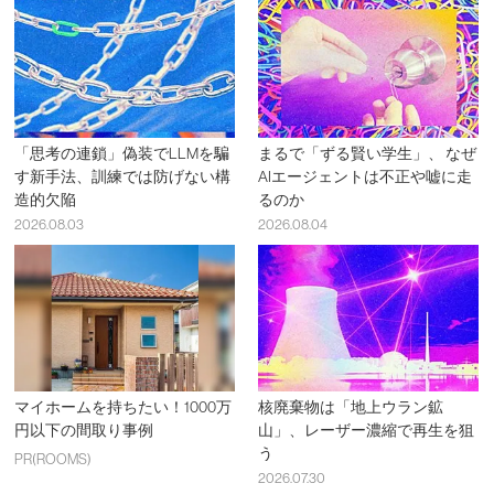
「思考の連鎖」偽装でLLMを騙
まるで「ずる賢い学生」、 なぜ
す新手法、訓練では防げない構
AIエージェントは不正や嘘に走
造的欠陥
るのか
2026.08.03
2026.08.04
マイホームを持ちたい！1000万
核廃棄物は「地上ウラン鉱
円以下の間取り事例
山」、レーザー濃縮で再生を狙
う
PR(ROOMS)
2026.07.30