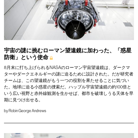
宇宙の謎に挑むローマン望遠鏡に加わった、「惑星
防衛」という使命
8月末に打ち上げられるNASAのローマン宇宙望遠鏡は、ダークマ
ターやダークエネルギーの謎に迫るために設計された。だが研究者
チームは、この望遠鏡がもう一つの役割を果たせることに気づい
た。地球に迫る小惑星の捜索だ。ハッブル宇宙望遠鏡の約100倍と
いう広い視野と赤外線観測を生かせば、都市を破壊しうる天体を早
期に見つけ出せる。
by
Robin George Andrews