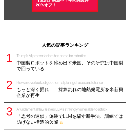
【夏割】実施中！年間購読料
20%オフ！
人気の記事ランキング
Trump’s AI protectionism has come for robotics
中国製ロボットを締め出す米国、その研究は中国製
で回っている
How an overlooked geothermal plant got a second chance
もっと深く掘れ——採算割れの地熱発電所を米新興
企業が再生
A fundamental flaw leaves LLMs strikingly vulnerable to attack
「思考の連鎖」偽装でLLMを騙す新手法、訓練では
防げない構造的欠陥