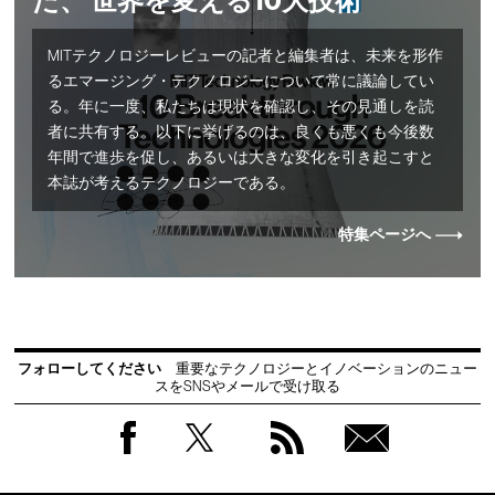
だ、 世界を変える10大技術
MITテクノロジーレビューの記者と編集者は、未来を形作
るエマージング・テクノロジーについて常に議論してい
る。年に一度、私たちは現状を確認し、その見通しを読
者に共有する。以下に挙げるのは、良くも悪くも今後数
年間で進歩を促し、あるいは大きな変化を引き起こすと
本誌が考えるテクノロジーである。
特集ページへ
フォローしてください
重要なテクノロジーとイノベーションのニュー
スをSNSやメールで受け取る
Facebook
Twitter
RSS
無料
会員