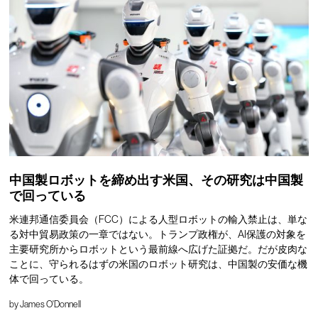
中国製ロボットを締め出す米国、その研究は中国製
で回っている
米連邦通信委員会（FCC）による人型ロボットの輸入禁止は、単な
る対中貿易政策の一章ではない。トランプ政権が、AI保護の対象を
主要研究所からロボットという最前線へ広げた証拠だ。だが皮肉な
ことに、守られるはずの米国のロボット研究は、中国製の安価な機
体で回っている。
by
James O'Donnell