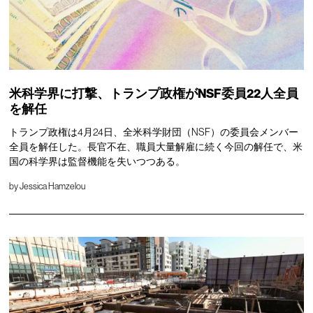
米科学界に打撃、トランプ政権がNSF委員22人全員
を解任
トランプ政権は4月24日、全米科学財団（NSF）の委員会メンバー
全員を解任した。長官不在、職員大量解雇に続く今回の解任で、米
国の科学界は監督機能を失いつつある。
by
Jessica Hamzelou