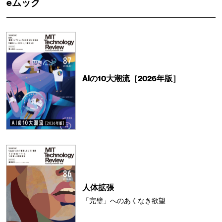
eムック
AIの10大潮流［2026年版］
人体拡張
「完璧」へのあくなき欲望