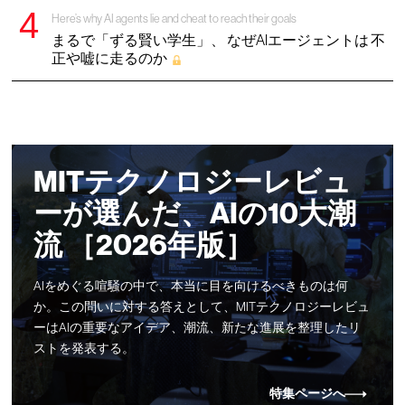
Here’s why AI agents lie and cheat to reach their goals
まるで「ずる賢い学生」、 なぜAIエージェントは 不
正や嘘に走るのか
MITテクノロジーレビュ
ーが選んだ、AIの10大潮
流 ［2026年版］
AIをめぐる喧騒の中で、本当に目を向けるべきものは何
か。この問いに対する答えとして、MITテクノロジーレビュ
ーはAIの重要なアイデア、潮流、新たな進展を整理したリ
ストを発表する。
特集ページへ