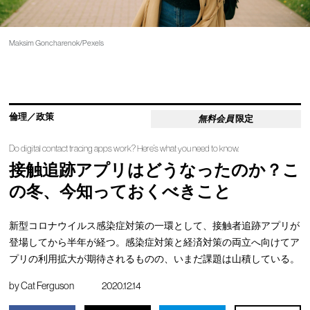
Maksim Goncharenok/Pexels
倫理／政策
無料会員
限定
Do digital contact tracing apps work? Here’s what you need to know.
接触追跡アプリはどうなったのか？こ
の冬、今知っておくべきこと
新型コロナウイルス感染症対策の一環として、接触者追跡アプリが
登場してから半年が経つ。感染症対策と経済対策の両立へ向けてア
プリの利用拡大が期待されるものの、いまだ課題は山積している。
by
Cat Ferguson
2020.12.14