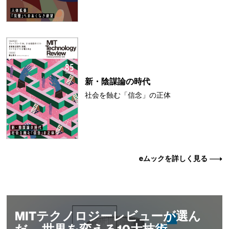
新・陰謀論の時代
社会を蝕む「信念」の正体
eムックを詳しく見る
MITテクノロジーレビューが選ん