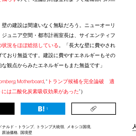
。
、壁の建設は間違いなく無駄だろう。ニューオーリ
・ジュニア空間・都市計画室長は、サイエンティフ
の状況をほぼ総括している
。「長大な壁に費やされ
げており無益です。建設に費やすエネルギーもその
的な観点からみたエネルギーもまた無益です」
omberg
,
Motherboard
, “
トランプ候補を完全論破 適
トには二酸化炭素吸収効果があった
”）
1
ドナルド・トランプ
トランプ大統領
メキシコ国境
原油価格
国境壁