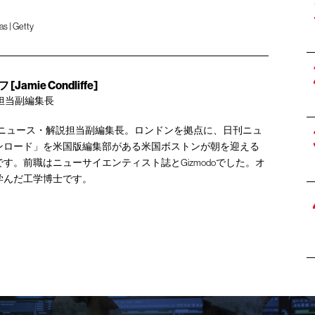
as | Getty
mie Condliffe]
担当副編集長
 Reviewのニュース・解説担当副編集長。ロンドンを拠点に、日刊ニュ
ンロード」を米国版編集部がある米国ボストンが朝を迎える
す。前職はニューサイエンティスト誌とGizmodoでした。オ
学んだ工学博士です。