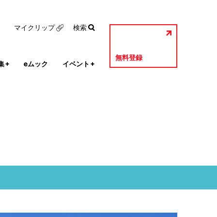
マイクリップ
検索
無料登録
集
+
eムック
イベント
+