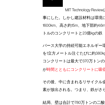
MIT Technology Revi
事にした。しかし建設材料は環境
1600km、高さ約15m、地下部約4
トルのコンクリートと23億kgの鉄
バース大学の持続可能エネルギー
を1立方メートル注ぐたびに約38
コンクリートは最大で370万トンの
が
時間とともにコンクリートに吸
その後、中に含まれるリサイクル金属
素が放出される。つまり、鉄がさらに
結局、壁は合計で780万トンの二