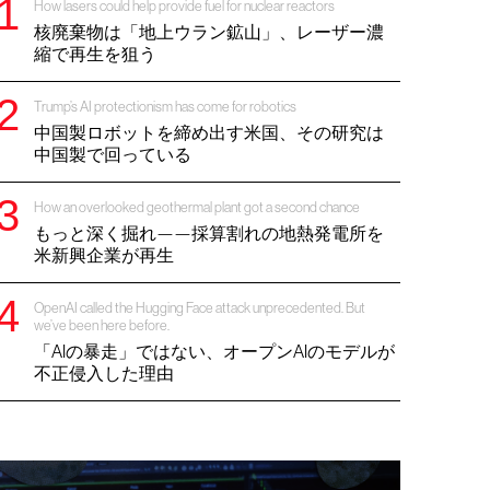
How lasers could help provide fuel for nuclear reactors
核廃棄物は「地上ウラン鉱山」、レーザー濃
縮で再生を狙う
Trump’s AI protectionism has come for robotics
中国製ロボットを締め出す米国、その研究は
中国製で回っている
How an overlooked geothermal plant got a second chance
もっと深く掘れ——採算割れの地熱発電所を
米新興企業が再生
OpenAI called the Hugging Face attack unprecedented. But
we’ve been here before.
「AIの暴走」ではない、オープンAIのモデルが
不正侵入した理由