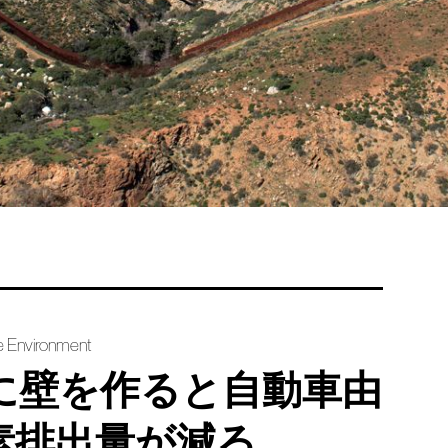
he Environment
に壁を作ると自動車由
素排出量が減る