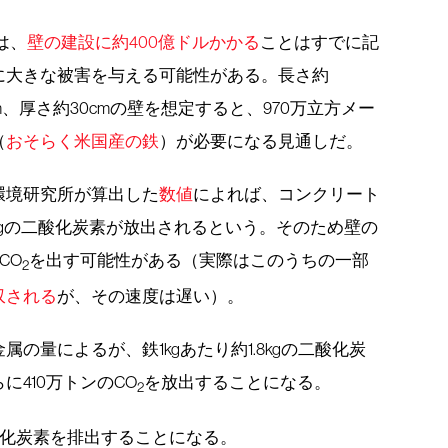
ewは、
壁の建設に約400億ドルかかる
ことはすでに記
に大きな被害を与える可能性がある。長さ約
.6m、厚さ約30cmの壁を想定すると、970万立方メー
（
おそらく米国産の鉄
）が必要になる見通しだ。
環境研究所が算出した
数値
によれば、コンクリート
0kgの二酸化炭素が放出されるという。そのため壁の
CO
を出す可能性がある（実際はこのうちの一部
2
収される
が、その速度は遅い）。
の量によるが、鉄1kgあたり約1.8kgの二酸化炭
410万トンのCO
を放出することになる。
2
酸化炭素を排出することになる。