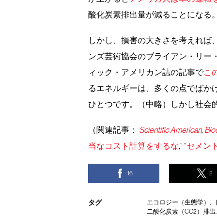
酸化炭素排出量が減ることになる
しかし、損害の大きさを考えれば
ンズ芸術協会のブライアン・リー
ィック・アメリカン誌の記事で
こ
るエネルギーは、多くの点でばか
ひとつです。（中略）しかし社会
（関連記事：
Scientific American
,
Blo
当なコスト計算をするな
,” “
セメン
16
2
タグ
エコロジー（生態学）
二酸化炭素（CO2）排出