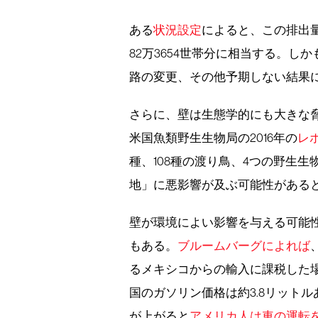
ある
状況設定
によると、この排出
82万3654世帯分に相当する。
路の変更、その他予期しない結果
さらに、壁は生態学的にも大きな
米国魚類野生生物局の2016年の
レ
種、108種の渡り鳥、4つの野生
地」に悪影響が及ぶ可能性がある
壁が環境によい影響を与える可能
もある。
ブルームバーグによれば
るメキシコからの輸入に課税した場
国のガソリン価格は約3.8リット
が上がると
アメリカ人は車の運転