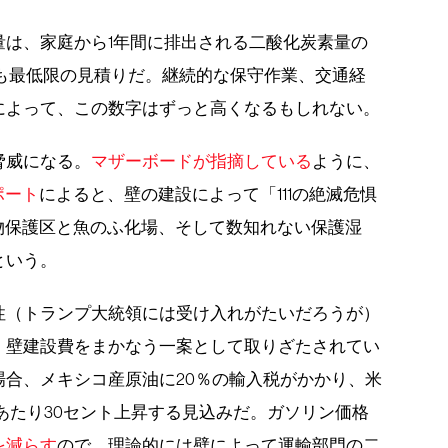
量は、家庭から1年間に排出される二酸化炭素量の
しかも最低限の見積りだ。継続的な保守作業、交通経
によって、この数字はずっと高くなるもしれない。
脅威になる。
マザーボードが指摘している
ように、
ポート
によると、壁の建設によって「111の絶滅危惧
生物保護区と魚のふ化場、そして数知れない保護湿
という。
性（トランプ大統領には受け入れがたいだろうが）
、壁建設費をまかなう一案として取りざたされてい
合、メキシコ産原油に20％の輸入税がかかり、米
ルあたり30セント上昇する見込みだ。ガソリン価格
を減らす
ので、理論的には壁によって運輸部門の二